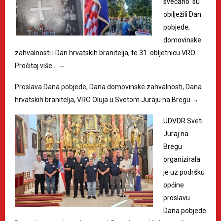
svečano su
obilježili Dan
pobjede,
domovinske
zahvalnosti i Dan hrvatskih branitelja, te 31. obljetnicu VRO…
Pročitaj više…
→
Proslava Dana pobjede, Dana domovinske zahvalnosti, Dana
hrvatskih branitelja, VRO Oluja u Svetom Juraju na Bregu
→
UDVDR Sveti
Juraj na
Bregu
organizirala
je uz podršku
općine
proslavu
Dana pobjede