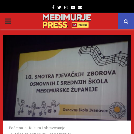
Facebook
Twitter
Instagram
Youtube
Email
PRIMARY
MENU
Početna
Kultura i obrazovanje