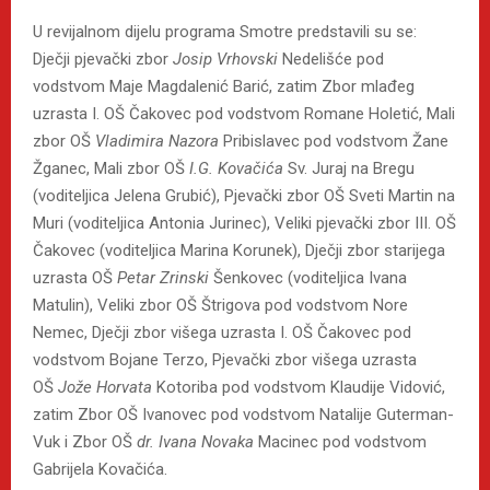
U revijalnom dijelu programa Smotre predstavili su se:
Dječji pjevački zbor
Josip Vrhovski
Nedelišće pod
vodstvom Maje Magdalenić Barić, zatim Zbor mlađeg
uzrasta I. OŠ Čakovec pod vodstvom Romane Holetić, Mali
zbor OŠ
Vladimira Nazora
Pribislavec pod vodstvom Žane
Žganec, Mali zbor OŠ
I.G. Kovačića
Sv. Juraj na Bregu
(voditeljica Jelena Grubić), Pjevački zbor OŠ Sveti Martin na
Muri (voditeljica Antonia Jurinec), Veliki pjevački zbor III. OŠ
Čakovec (voditeljica Marina Korunek), Dječji zbor starijega
uzrasta OŠ
Petar Zrinski
Šenkovec (voditeljica Ivana
Matulin), Veliki zbor OŠ Štrigova pod vodstvom Nore
Nemec, Dječji zbor višega uzrasta I. OŠ Čakovec pod
vodstvom Bojane Terzo, Pjevački zbor višega uzrasta
OŠ
Jože Horvata
Kotoriba pod vodstvom Klaudije Vidović,
zatim Zbor OŠ Ivanovec pod vodstvom Natalije Guterman-
Vuk i Zbor OŠ
dr.
Ivana Novaka
Macinec pod vodstvom
Gabrijela Kovačića.