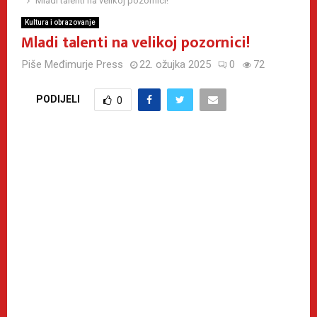
Mladi talenti na velikoj pozornici!
Kultura i obrazovanje
Mladi talenti na velikoj pozornici!
Piše
Međimurje Press
22. ožujka 2025
0
72
PODIJELI
0