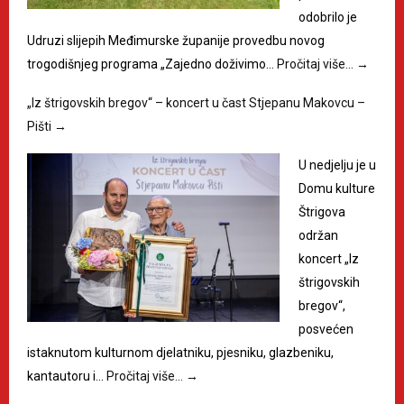
odobrilo je
Udruzi slijepih Međimurske županije provedbu novog
trogodišnjeg programa „Zajedno doživimo…
Pročitaj više…
→
„Iz štrigovskih bregov“ – koncert u čast Stjepanu Makovcu –
Pišti
→
U nedjelju je u
Domu kulture
Štrigova
održan
koncert „Iz
štrigovskih
bregov“,
posvećen
istaknutom kulturnom djelatniku, pjesniku, glazbeniku,
kantautoru i…
Pročitaj više…
→