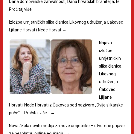
Dana domovinske zahvalnosti, Dana hrvatskih branitelja, te…
Pročitaj više…
→
Izložba umjetničkih slika članica Likovnog udruženja Čakovec
Ljiljane Horvat i Nede Horvat
→
Najava
izložbe
umjetničkih
slika članica
Likovnog
udruženja
Čakovec
Ljiljane
Horvat i Nede Horvat iz Čakovca pod nazivom „Dvije slikarske
priče“,…
Pročitaj više…
→
Nova škola novih medija za nove umjetnike – otvorene prijave
za besplatnu online edukaciju
→