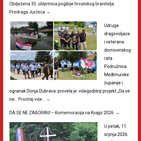
Obilježena 35. obljetnica pogibije hrvatskog branitelja
Predraga Jurčeca
→
Udruga
dragovoljaca
i veterana
domovinskog
rata
Podružnica
Međimurske
županije i
ogranak Donja Dubrava provela je višegodišnji projekt „Da se
ne…
Pročitaj više…
→
DA SE NE ZABORAVI – Komemoracija na Ksajpi 2026.
→
U petak, 11.
srpnja 2026.