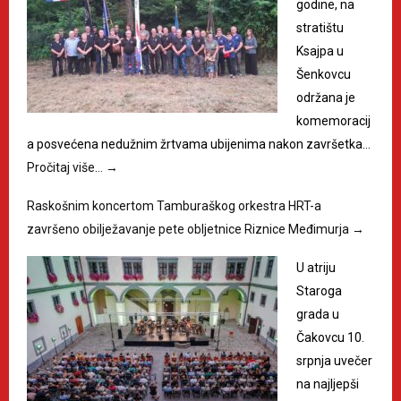
godine, na
stratištu
Ksajpa u
Šenkovcu
održana je
komemoracij
a posvećena nedužnim žrtvama ubijenima nakon završetka…
Pročitaj više…
→
Raskošnim koncertom Tamburaškog orkestra HRT-a
završeno obilježavanje pete obljetnice Riznice Međimurja
→
U atriju
Staroga
grada u
Čakovcu 10.
srpnja uvečer
na najljepši