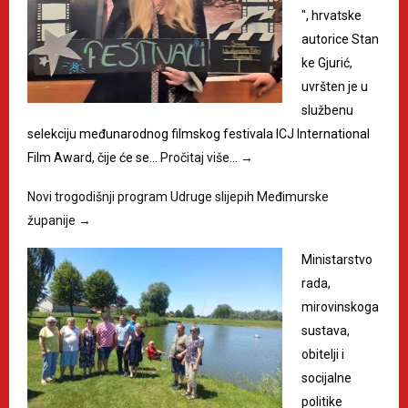
", hrvatske
autorice Stan
ke Gjurić,
uvršten je u
službenu
selekciju međunarodnog filmskog festivala ICJ International
Film Award, čije će se…
Pročitaj više…
→
Novi trogodišnji program Udruge slijepih Međimurske
županije
→
Ministarstvo
rada,
mirovinskoga
sustava,
obitelji i
socijalne
politike