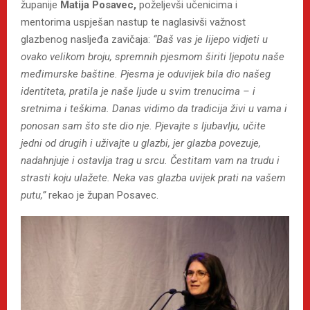
županije
Matija Posavec,
poželjevši učenicima i
mentorima uspješan nastup te naglasivši važnost
glazbenog nasljeđa zavičaja:
“Baš vas je lijepo vidjeti u
ovako velikom broju, spremnih pjesmom širiti ljepotu naše
međimurske baštine. Pjesma je oduvijek bila dio našeg
identiteta, pratila je naše ljude u svim trenucima – i
sretnima i teškima. Danas vidimo da tradicija živi u vama i
ponosan sam što ste dio nje. Pjevajte s ljubavlju, učite
jedni od drugih i uživajte u glazbi, jer glazba povezuje,
nadahnjuje i ostavlja trag u srcu. Čestitam vam na trudu i
strasti koju ulažete. Neka vas glazba uvijek prati na vašem
putu,”
rekao je župan Posavec.