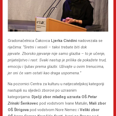
Gradonačelnica Čakovca
Ljerka Cividini
nadovezala se
riječima:
“Sretni i veseli – takvi trebate biti dok
pjevate.
Zborsko pjevanje nije samo glazba – to je učenje,
prijateljstvo i rast. Svaki nastup je prilika da pokažete trud,
emociju i ljubav prema glazbi. Uživajte u ovim trenucima,
jer oni će vam ostati kao draga uspomena.“
Na pozornici Centra za kulturu u natjecateljskoj kategoriji
nastupili su sljedeći zborovi po uzrasnim
kategorijama:
Dječji zbor mlađeg uzrasta OŠ
Petar
Zrinski
Šenkovec
pod vodstvom Ivane Matulin,
Mali zbor
OŠ Štrigova
pod vodstvom Nore Nemec i
Veliki zbor