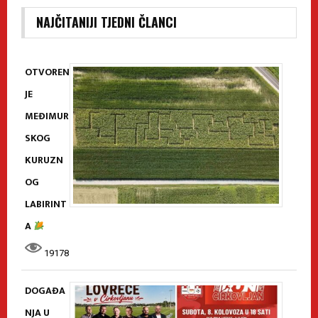
NAJČITANIJI TJEDNI ČLANCI
OTVOREN
JE
MEĐIMUR
SKOG
KURUZN
OG
LABIRINT
A
19178
DOGAĐA
NJA U