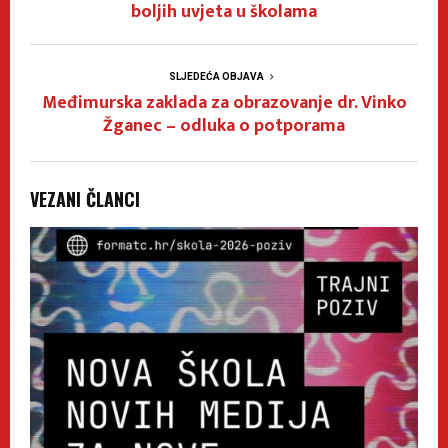
boljih uvjeta u školama
SLJEDEĆA OBJAVA
Međimurska zaklada za obrazovanje dr. Vinko
Žganec – odluka o potporama
VEZANI ČLANCI