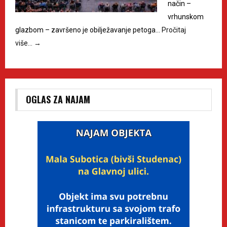
način –
vrhunskom
glazbom – završeno je obilježavanje petoga…
Pročitaj
više…
→
OGLAS ZA NAJAM