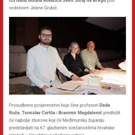
OŠ
Ivana Gorana Kovačića
Sveti Juraj na Bregu
pod
vodstvom Jelene Grubić.
Prosudbeno povjerenstvo koje čine profesori
Dada
Ruža
,
Tomislav Cvrtila
i
Branimir Magdalenić
predložit
će najbolje zborove koji će Međimursku županiju
predstavljati na 67. glazbenim svečanostima hrvatske