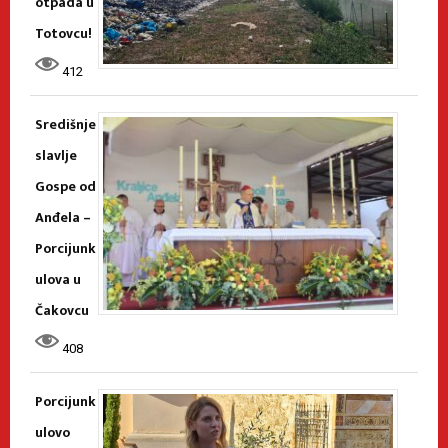
otpada u
Totovcu!
412
Središnje
slavlje
Gospe od
Anđela –
Porcijunk
ulova u
Čakovcu
408
Porcijunk
ulovo