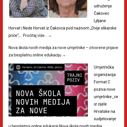
udruženja
Čakovec
Ljiljane
Horvat i Nede Horvat iz Čakovca pod nazivom „Dvije slikarske
priče“,…
Pročitaj više…
→
Nova škola novih medija za nove umjetnike – otvorene prijave
za besplatnu online edukaciju
→
Umjetnička
organizacija
Format C
poziva nove
umjetnike_ce
iz cijele
Hrvatske na
sudjelovanje
u besplatnoj online edukaciji Nova škola novih medija,…