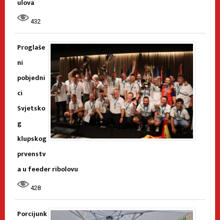
ulova
432
Proglaše
ni
pobjedni
ci
Svjetsko
g
klupskog
prvenstv
a u feeder ribolovu
428
Porcijunk