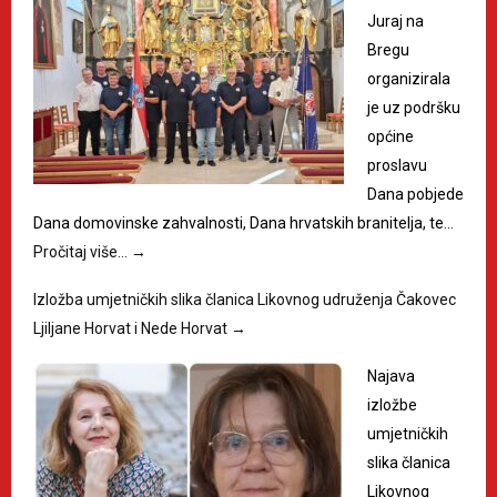
Juraj na
Bregu
organizirala
je uz podršku
općine
proslavu
Dana pobjede
Dana domovinske zahvalnosti, Dana hrvatskih branitelja, te…
Pročitaj više…
→
Izložba umjetničkih slika članica Likovnog udruženja Čakovec
Ljiljane Horvat i Nede Horvat
→
Najava
izložbe
umjetničkih
slika članica
Likovnog