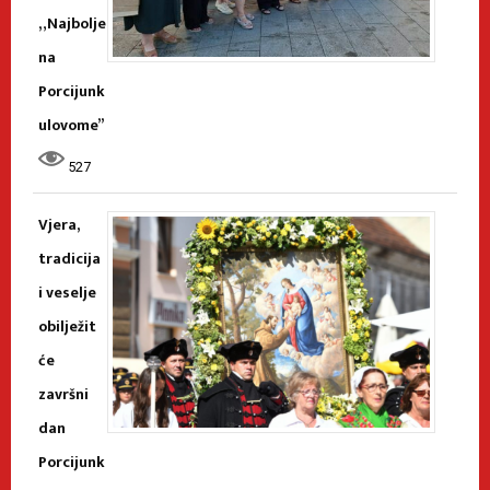
„Najbolje
na
Porcijunk
ulovome”
527
Vjera,
tradicija
i veselje
obilježit
će
završni
dan
Porcijunk