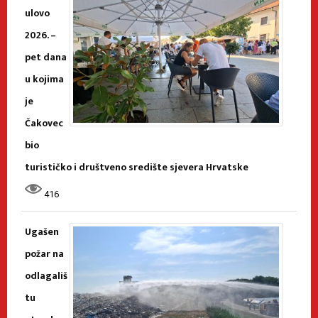
ulovo
2026. –
pet dana
u kojima
je
Čakovec
bio
turističko i društveno središte sjevera Hrvatske
416
Ugašen
požar na
odlagališ
tu