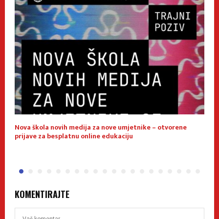
Nova škola novih medija za nove umjetnike – otvorene
E
prijave za besplatnu online edukaciju
f
KOMENTIRAJTE