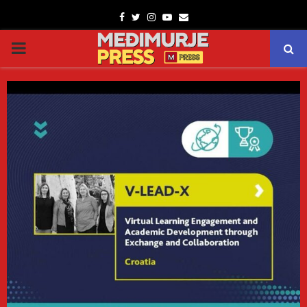
Facebook
Twitter
Instagram
Youtube
Email
PRIMARY
MENU