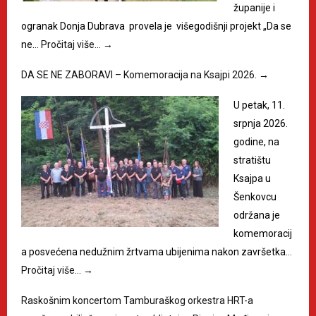
županije i
ogranak Donja Dubrava provela je višegodišnji projekt „Da se
ne…
Pročitaj više…
→
DA SE NE ZABORAVI – Komemoracija na Ksajpi 2026.
→
U petak, 11.
srpnja 2026.
godine, na
stratištu
Ksajpa u
Šenkovcu
održana je
komemoracij
a posvećena nedužnim žrtvama ubijenima nakon završetka…
Pročitaj više…
→
Raskošnim koncertom Tamburaškog orkestra HRT-a