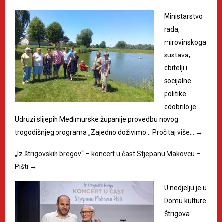
Ministarstvo
rada,
mirovinskoga
sustava,
obitelji i
socijalne
politike
odobrilo je
Udruzi slijepih Međimurske županije provedbu novog
trogodišnjeg programa „Zajedno doživimo…
Pročitaj više…
→
„Iz štrigovskih bregov“ – koncert u čast Stjepanu Makovcu –
Pišti
→
U nedjelju je u
Domu kulture
Štrigova