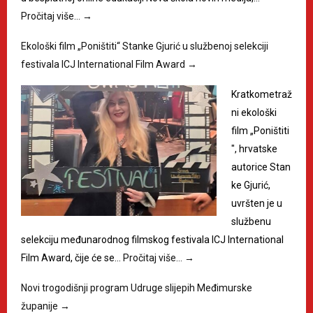
Pročitaj više…
→
Ekološki film „Poništiti“ Stanke Gjurić u službenoj selekciji
festivala ICJ International Film Award
→
Kratkometraž
ni ekološki
film „Poništiti
", hrvatske
autorice Stan
ke Gjurić,
uvršten je u
službenu
selekciju međunarodnog filmskog festivala ICJ International
Film Award, čije će se…
Pročitaj više…
→
Novi trogodišnji program Udruge slijepih Međimurske
županije
→