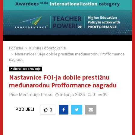
Početna
Kultura i obrazovanje
Nastavnice FOI-ja dobile prestižnu međunarodnu Profformance
nagradu
Kultura i obrazovanje
Nastavnice FOI-ja dobile prestižnu
međunarodnu Profformance nagradu
Piše
Međimurje Press
5. lipnja 2025
0
39
PODIJELI
0