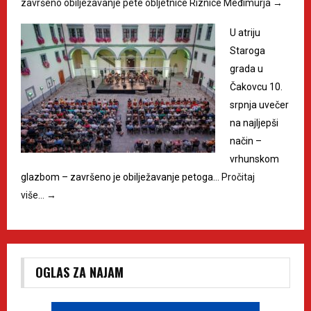
završeno obilježavanje pete obljetnice Riznice Međimurja
→
U atriju
Staroga
grada u
Čakovcu 10.
srpnja uvečer
na najljepši
način –
vrhunskom
glazbom – završeno je obilježavanje petoga…
Pročitaj
više…
→
OGLAS ZA NAJAM