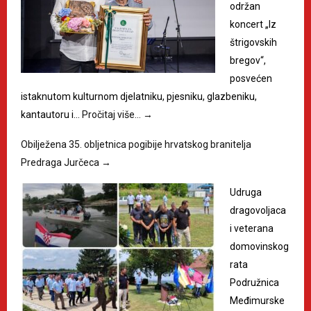
održan
koncert „Iz
štrigovskih
bregov“,
posvećen
istaknutom kulturnom djelatniku, pjesniku, glazbeniku,
kantautoru i…
Pročitaj više…
→
Obilježena 35. obljetnica pogibije hrvatskog branitelja
Predraga Jurčeca
→
Udruga
dragovoljaca
i veterana
domovinskog
rata
Podružnica
Međimurske