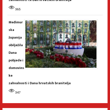
365
Međimur
ska
županija
obilježila
Dana
pobjede i
domovins
ke
zahvalnosti i Dana hrvatskih branitelja
347