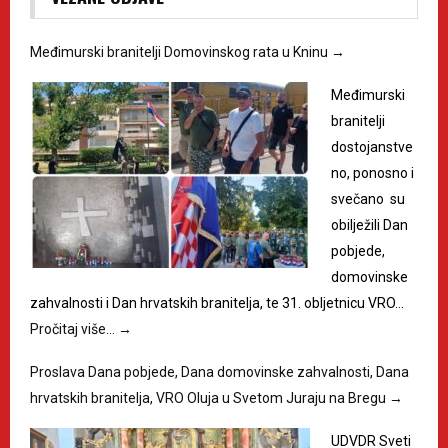
Međimurski branitelji Domovinskog rata u Kninu
→
Međimurski
branitelji
dostojanstve
no, ponosno i
svečano su
obilježili Dan
pobjede,
domovinske
zahvalnosti i Dan hrvatskih branitelja, te 31. obljetnicu VRO…
Pročitaj više…
→
Proslava Dana pobjede, Dana domovinske zahvalnosti, Dana
hrvatskih branitelja, VRO Oluja u Svetom Juraju na Bregu
→
UDVDR Sveti