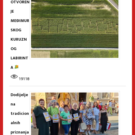
OTVOREN
JE
MEĐIMUR
SKOG
KURUZN
OG
LABIRINT
A
19118
Dodijelje
na
tradicion
alnih
priznanja