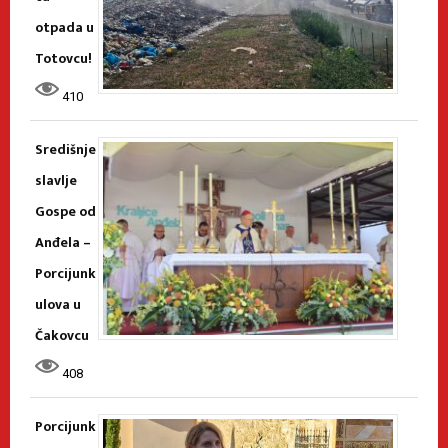
otpada u
Totovcu!
410
Središnje
slavlje
Gospe od
Anđela –
Porcijunk
ulova u
Čakovcu
408
Porcijunk