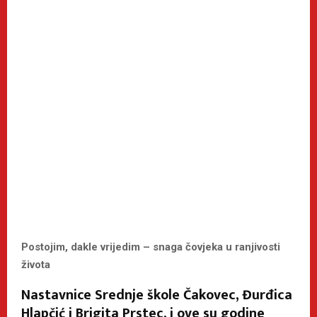
Postojim, dakle vrijedim – snaga čovjeka u ranjivosti
života
Nastavnice Srednje škole Čakovec, Đurđica
Hlapčić i Brigita Prstec, i ove su godine