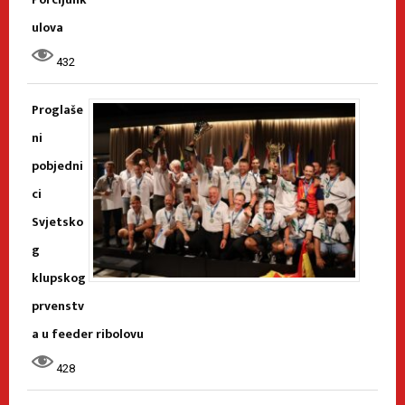
ulova
432
Proglaše
ni
pobjedni
ci
Svjetsko
g
klupskog
prvenstv
a u feeder ribolovu
428