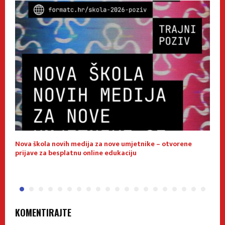
Nova škola novih medija za nove umjetnike – otvorene
E
prijave za besplatnu online edukaciju
f
KOMENTIRAJTE