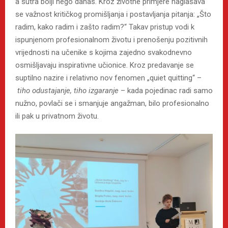
a sutra bolji nego danas. Kroz životne primjere naglašava
se važnost kritičkog promišljanja i postavljanja pitanja: „Što
radim, kako radim i zašto radim?“ Takav pristup vodi k
ispunjenom profesionalnom životu i prenošenju pozitivnih
vrijednosti na učenike s kojima zajedno svakodnevno
osmišljavaju inspirativne učionice. Kroz predavanje se
suptilno nazire i relativno nov fenomen „quiet quitting“ –
tiho odustajanje, tiho
izgaranje
– kada pojedinac radi samo
nužno, povlači se i smanjuje angažman, bilo profesionalno
ili pak u privatnom životu.