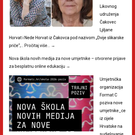
Likovnog
udruženja
Čakovec
Ljiljane
Horvat i Nede Horvat iz Čakovca pod nazivom „Dvije slikarske
priče“,…
Pročitaj više…
→
Nova škola novih medija za nove umjetnike – otvorene prijave
za besplatnu online edukaciju
→
Umjetnička
organizacija
Format C
poziva nove
umjetnike_ce
iz cijele
Hrvatske na
sudjelovanje