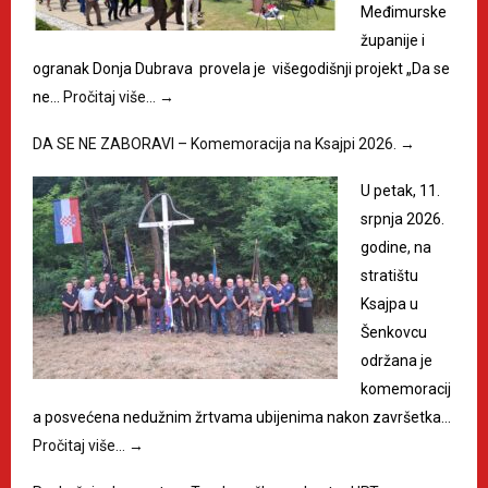
Međimurske
županije i
ogranak Donja Dubrava provela je višegodišnji projekt „Da se
ne…
Pročitaj više…
→
DA SE NE ZABORAVI – Komemoracija na Ksajpi 2026.
→
U petak, 11.
srpnja 2026.
godine, na
stratištu
Ksajpa u
Šenkovcu
održana je
komemoracij
a posvećena nedužnim žrtvama ubijenima nakon završetka…
Pročitaj više…
→