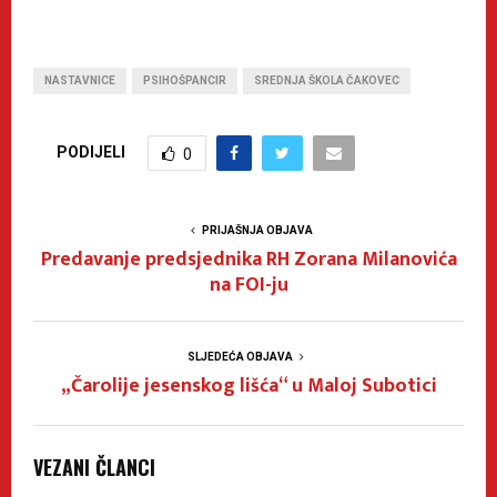
NASTAVNICE
PSIHOŠPANCIR
SREDNJA ŠKOLA ČAKOVEC
PODIJELI
0
PRIJAŠNJA OBJAVA
Predavanje predsjednika RH Zorana Milanovića
na FOI-ju
SLJEDEĆA OBJAVA
„Čarolije jesenskog lišća“ u Maloj Subotici
VEZANI ČLANCI