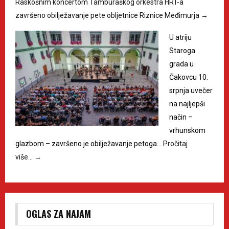
Raskošnim koncertom Tamburaškog orkestra HRT-a
završeno obilježavanje pete obljetnice Riznice Međimurja
→
U atriju
Staroga
grada u
Čakovcu 10.
srpnja uvečer
na najljepši
način –
vrhunskom
glazbom – završeno je obilježavanje petoga…
Pročitaj
više…
→
OGLAS ZA NAJAM