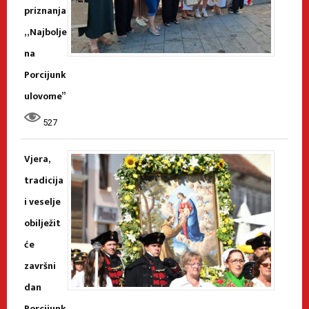
priznanja
„Najbolje
na
Porcijunk
ulovome”
527
Vjera,
tradicija
i veselje
obilježit
će
završni
dan
Porcijunk