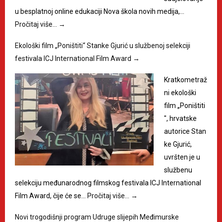
u besplatnoj online edukaciji Nova škola novih medija,…
Pročitaj više…
→
Ekološki film „Poništiti“ Stanke Gjurić u službenoj selekciji
festivala ICJ International Film Award
→
Kratkometraž
ni ekološki
film „Poništiti
", hrvatske
autorice Stan
ke Gjurić,
uvršten je u
službenu
selekciju međunarodnog filmskog festivala ICJ International
Film Award, čije će se…
Pročitaj više…
→
Novi trogodišnji program Udruge slijepih Međimurske