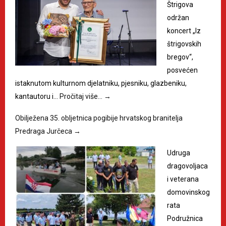
Štrigova
održan
koncert „Iz
štrigovskih
bregov“,
posvećen
istaknutom kulturnom djelatniku, pjesniku, glazbeniku,
kantautoru i…
Pročitaj više…
→
Obilježena 35. obljetnica pogibije hrvatskog branitelja
Predraga Jurčeca
→
Udruga
dragovoljaca
i veterana
domovinskog
rata
Podružnica