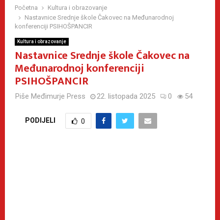
Početna
Kultura i obrazovanje
Nastavnice Srednje škole Čakovec na Međunarodnoj
konferenciji PSIHOŠPANCIR
Kultura i obrazovanje
Nastavnice Srednje škole Čakovec na
Međunarodnoj konferenciji
PSIHOŠPANCIR
Piše
Međimurje Press
22. listopada 2025
0
54
PODIJELI
0