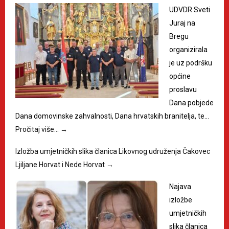
UDVDR Sveti
Juraj na
Bregu
organizirala
je uz podršku
općine
proslavu
Dana pobjede
Dana domovinske zahvalnosti, Dana hrvatskih branitelja, te…
Pročitaj više…
→
Izložba umjetničkih slika članica Likovnog udruženja Čakovec
Ljiljane Horvat i Nede Horvat
→
Najava
izložbe
umjetničkih
slika članica