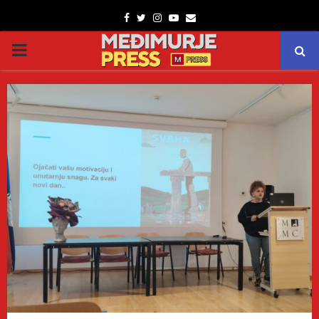
Facebook
Twitter
Instagram
Youtube
Email
PRIMARY
MENU