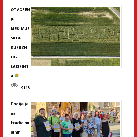
OTVOREN
JE
MEĐIMUR
SKOG
KURUZN
OG
LABIRINT
A
19118
Dodijelje
na
tradicion
alnih