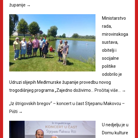
županije
→
Ministarstvo
rada,
mirovinskoga
sustava,
obitelji i
socijalne
politike
odobrilo je
Udruzi slijepih Međimurske županije provedbu novog
trogodišnjeg programa „Zajedno doživimo…
Pročitaj više…
→
„Iz štrigovskih bregov“ – koncert u čast Stjepanu Makovcu –
Pišti
→
U nedjelju je u
Domu kulture