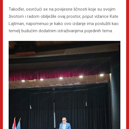
Također, osvrćući se na povijesne ličnosti koje su svojim
životom i radom obilježile ovaj prostor, poput vižarice Kate
Lajtman, napomenuo je kako ovo izdanje ima poslužiti kao
temelj budućim dodatnim istraživanjima pojedinih tema.