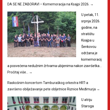
DA SE NE ZABORAVI – Komemoracija na Ksajpi 2026.
→
U petak, 11.
srpnja 2026.
godine, na
stratištu
Ksajpa u
Šenkovcu
održana je
komemoracij
a posvećena nedužnim žrtvama ubijenima nakon završetka…
Pročitaj više…
→
Raskošnim koncertom Tamburaškog orkestra HRT-a
završeno obilježavanje pete obljetnice Riznice Međimurja
→
U atriju
Staroga