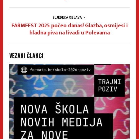
SLJEDEĆA OBJAVA
FARMFEST 2025 počeo danas! Glazba, osmijesi i
hladna piva na livadi u Polevama
VEZANI ČLANCI