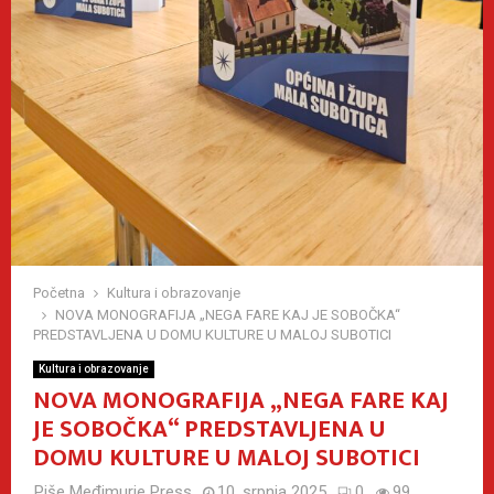
Početna
Kultura i obrazovanje
NOVA MONOGRAFIJA „NEGA FARE KAJ JE SOBOČKA“
PREDSTAVLJENA U DOMU KULTURE U MALOJ SUBOTICI
Kultura i obrazovanje
NOVA MONOGRAFIJA „NEGA FARE KAJ
JE SOBOČKA“ PREDSTAVLJENA U
DOMU KULTURE U MALOJ SUBOTICI
Piše
Međimurje Press
10. srpnja 2025
0
99