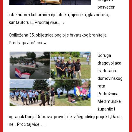
posvećen
istaknutom kulturnom djelatniku, pjesniku, glazbeniku,
kantautoru i…
Pročitaj više…
→
Obilježena 35. obljetnica pogibije hrvatskog branitelja
Predraga Jurčeca
→
Udruga
dragovoljaca
i veterana
domovinskog
rata
Podružnica
Međimurske
županije i
ogranak Donja Dubrava provela je višegodišnji projekt „Da se
ne…
Pročitaj više…
→