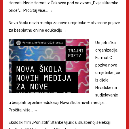
Horvat i Nede Horvat iz Čakovca pod nazivom „Dvije slikarske
priče“,…
Pročitaj više…
→
Nova škola novih medija za nove umjetnike – otvorene prijave
za besplatnu online edukaciju
→
Umjetnička
organizacija
Format C
poziva nove
umjetnike_ce
iz cijele
Hrvatske na
sudjelovanje
u besplatnoj online edukaciji Nova škola novih medija,…
Pročitaj više…
→
Ekološki film „Poništiti“ Stanke Gjurić u službenoj selekciji