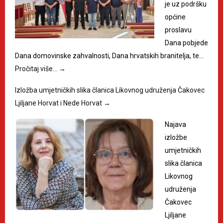
je uz podršku
općine
proslavu
Dana pobjede
Dana domovinske zahvalnosti, Dana hrvatskih branitelja, te…
Pročitaj više…
→
Izložba umjetničkih slika članica Likovnog udruženja Čakovec
Ljiljane Horvat i Nede Horvat
→
Najava
izložbe
umjetničkih
slika članica
Likovnog
udruženja
Čakovec
Ljiljane