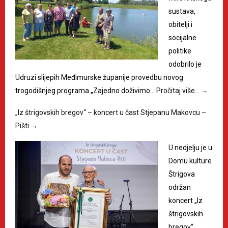
sustava,
obitelji i
socijalne
politike
odobrilo je
Udruzi slijepih Međimurske županije provedbu novog
trogodišnjeg programa „Zajedno doživimo…
Pročitaj više…
→
„Iz štrigovskih bregov“ – koncert u čast Stjepanu Makovcu –
Pišti
→
U nedjelju je u
Domu kulture
Štrigova
održan
koncert „Iz
štrigovskih
bregov“,