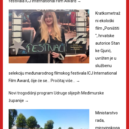
festivala ICJ International Film Award
→
Kratkometraž
ni ekološki
film „Poništiti
", hrvatske
autorice Stan
ke Gjurić,
uvršten je u
službenu
selekciju međunarodnog filmskog festivala ICJ International
Film Award, čije će se…
Pročitaj više…
→
Novi trogodišnji program Udruge slijepih Međimurske
županije
→
Ministarstvo
rada,
mirovinskoga