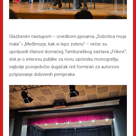
Glazbenim nastupom – izvedbom pjesama „Sobotica moja
mala“ i „Međimurje, kak si lepo zeleno“ – večer su
upotpunili članovi domaćeg Tamburaškog sastava „Frikovi“,
dok je o interesu publike za novu općinsku monografiju
najbolje posvjedočio dugačak red formiran za autorovo
potpisivanje dobivenih primjeraka.