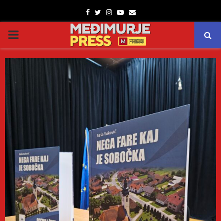
Facebook
Twitter
Instagram
Youtube
Email
PRIMARY
MENU