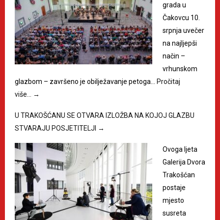
grada u
Čakovcu 10.
srpnja uvečer
na najljepši
način –
vrhunskom
glazbom – završeno je obilježavanje petoga…
Pročitaj
više…
→
U TRAKOŠĆANU SE OTVARA IZLOŽBA NA KOJOJ GLAZBU
STVARAJU POSJETITELJI
→
Ovoga ljeta
Galerija Dvora
Trakošćan
postaje
mjesto
susreta