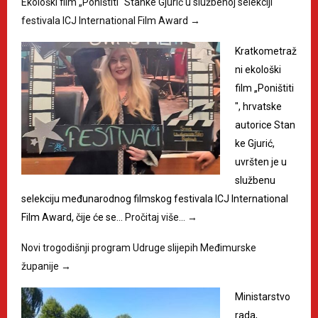
Ekološki film „Poništiti“ Stanke Gjurić u službenoj selekciji
festivala ICJ International Film Award
→
Kratkometraž
ni ekološki
film „Poništiti
", hrvatske
autorice Stan
ke Gjurić,
uvršten je u
službenu
selekciju međunarodnog filmskog festivala ICJ International
Film Award, čije će se…
Pročitaj više…
→
Novi trogodišnji program Udruge slijepih Međimurske
županije
→
Ministarstvo
rada,