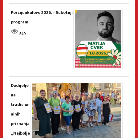
Porcijunkulovo 2026. – Subotnji
program
549
Dodijelje
na
tradicion
alnih
priznanja
„Najbolje