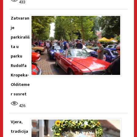
433
Zatvaran
je
parkirališ
ta u
parku
Rudolfa
Kropeka-
Olditeme
r susret
426
Vjera,
tradicija