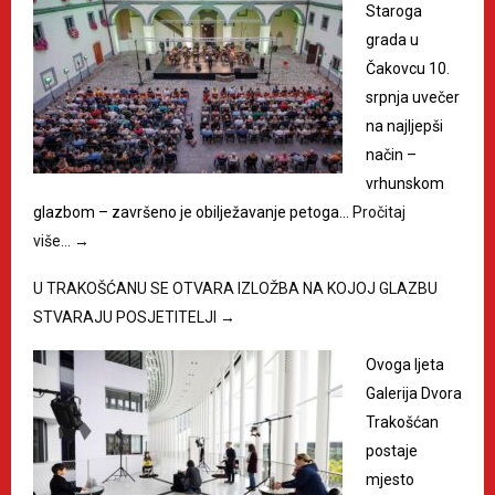
Staroga
grada u
Čakovcu 10.
srpnja uvečer
na najljepši
način –
vrhunskom
glazbom – završeno je obilježavanje petoga…
Pročitaj
više…
→
U TRAKOŠĆANU SE OTVARA IZLOŽBA NA KOJOJ GLAZBU
STVARAJU POSJETITELJI
→
Ovoga ljeta
Galerija Dvora
Trakošćan
postaje
mjesto