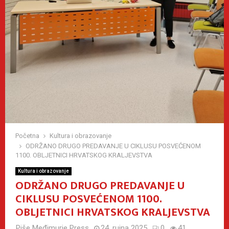
Početna
Kultura i obrazovanje
ODRŽANO DRUGO PREDAVANJE U CIKLUSU POSVEĆENOM
1100. OBLJETNICI HRVATSKOG KRALJEVSTVA
Kultura i obrazovanje
ODRŽANO DRUGO PREDAVANJE U
CIKLUSU POSVEĆENOM 1100.
OBLJETNICI HRVATSKOG KRALJEVSTVA
Piše
Međimurje Press
24. rujna 2025
0
41