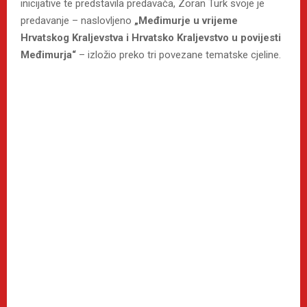
inicijative te predstavila predavača, Zoran Turk svoje je
predavanje – naslovljeno
„Međimurje u vrijeme
Hrvatskog Kraljevstva i Hrvatsko Kraljevstvo u povijesti
Međimurja“
– izložio preko tri povezane tematske cjeline.