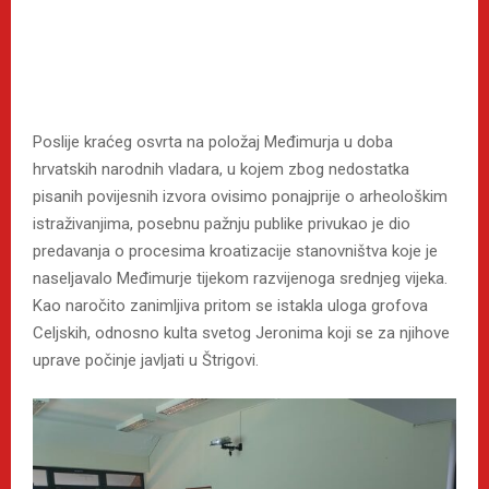
Poslije kraćeg osvrta na položaj Međimurja u doba
hrvatskih narodnih vladara, u kojem zbog nedostatka
pisanih povijesnih izvora ovisimo ponajprije o arheološkim
istraživanjima, posebnu pažnju publike privukao je dio
predavanja o procesima kroatizacije stanovništva koje je
naseljavalo Međimurje tijekom razvijenoga srednjeg vijeka.
Kao naročito zanimljiva pritom se istakla uloga grofova
Celjskih, odnosno kulta svetog Jeronima koji se za njihove
uprave počinje javljati u Štrigovi.