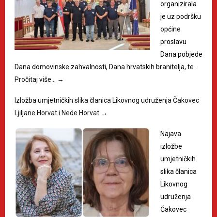
organizirala
je uz podršku
općine
proslavu
Dana pobjede
Dana domovinske zahvalnosti, Dana hrvatskih branitelja, te…
Pročitaj više…
→
Izložba umjetničkih slika članica Likovnog udruženja Čakovec
Ljiljane Horvat i Nede Horvat
→
Najava
izložbe
umjetničkih
slika članica
Likovnog
udruženja
Čakovec