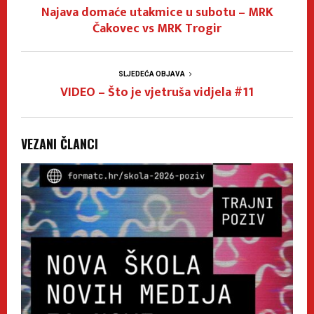
Najava domaće utakmice u subotu – MRK
Čakovec vs MRK Trogir
SLJEDEĆA OBJAVA
VIDEO – Što je vjetruša vidjela #11
VEZANI ČLANCI