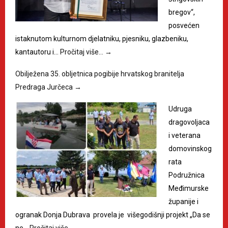
bregov“,
posvećen
istaknutom kulturnom djelatniku, pjesniku, glazbeniku,
kantautoru i…
Pročitaj više…
→
Obilježena 35. obljetnica pogibije hrvatskog branitelja
Predraga Jurčeca
→
Udruga
dragovoljaca
i veterana
domovinskog
rata
Podružnica
Međimurske
županije i
ogranak Donja Dubrava provela je višegodišnji projekt „Da se