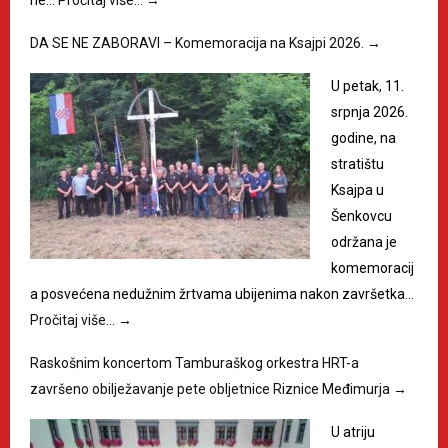
ne…
Pročitaj više…
→
DA SE NE ZABORAVI – Komemoracija na Ksajpi 2026.
→
U petak, 11.
srpnja 2026.
godine, na
stratištu
Ksajpa u
Šenkovcu
održana je
komemoracij
a posvećena nedužnim žrtvama ubijenima nakon završetka…
Pročitaj više…
→
Raskošnim koncertom Tamburaškog orkestra HRT-a
završeno obilježavanje pete obljetnice Riznice Međimurja
→
U atriju