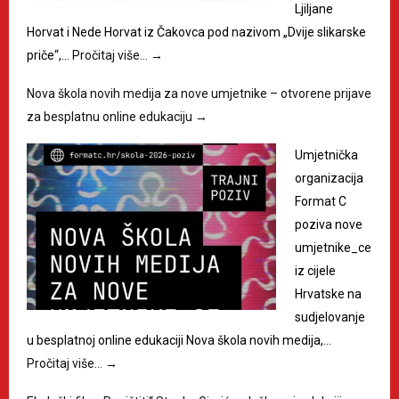
Ljiljane
Horvat i Nede Horvat iz Čakovca pod nazivom „Dvije slikarske
priče“,…
Pročitaj više…
→
Nova škola novih medija za nove umjetnike – otvorene prijave
za besplatnu online edukaciju
→
Umjetnička
organizacija
Format C
poziva nove
umjetnike_ce
iz cijele
Hrvatske na
sudjelovanje
u besplatnoj online edukaciji Nova škola novih medija,…
Pročitaj više…
→