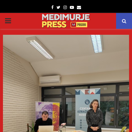
Facebook
Twitter
Instagram
Youtube
Email
PRIMARY
MENU