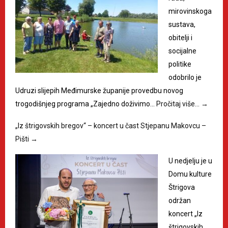
mirovinskoga
sustava,
obitelji i
socijalne
politike
odobrilo je
Udruzi slijepih Međimurske županije provedbu novog
trogodišnjeg programa „Zajedno doživimo…
Pročitaj više…
→
„Iz štrigovskih bregov“ – koncert u čast Stjepanu Makovcu –
Pišti
→
U nedjelju je u
Domu kulture
Štrigova
održan
koncert „Iz
štrigovskih