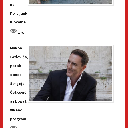
na
Porcijunk
ulovome”
475
Nakon
Grdovića,
petak
donosi
Sergeja
Ćetković
a i bogat
vikend
program