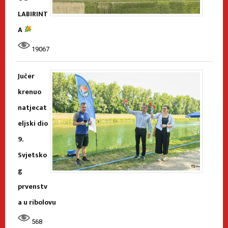
LABIRINT
A
19067
Jučer
krenuo
natjecat
eljski dio
9.
Svjetsko
g
prvenstv
a u ribolovu
568