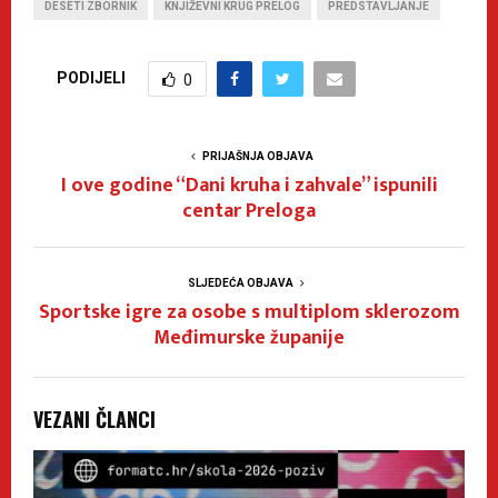
DESETI ZBORNIK
KNJIŽEVNI KRUG PRELOG
PREDSTAVLJANJE
PODIJELI
0
PRIJAŠNJA OBJAVA
I ove godine “Dani kruha i zahvale” ispunili
centar Preloga
SLJEDEĆA OBJAVA
Sportske igre za osobe s multiplom sklerozom
Međimurske županije
VEZANI ČLANCI