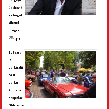
Sergeja
Ćetković
a i bogat
vikend
program
417
Zatvaran
je
parkirališ
ta u
parku
Rudolfa
Kropeka-
Olditeme