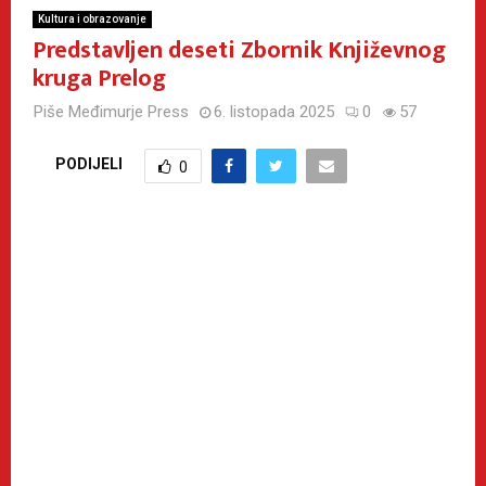
Kultura i obrazovanje
Predstavljen deseti Zbornik Književnog
kruga Prelog
Piše
Međimurje Press
6. listopada 2025
0
57
PODIJELI
0