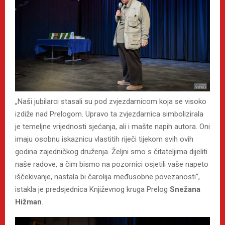
„Naši jubilarci stasali su pod zvjezdarnicom koja se visoko
izdiže nad Prelogom. Upravo ta zvjezdarnica simbolizirala
je temeljne vrijednosti sjećanja, ali i mašte napih autora. Oni
imaju osobnu iskaznicu vlastitih riječi tijekom svih ovih
godina zajedničkog druženja. Željni smo s čitateljima dijeliti
naše radove, a čim bismo na pozornici osjetili vaše napeto
iščekivanje, nastala bi čarolija međusobne povezanosti“,
istakla je predsjednica Književnog kruga Prelog
Snežana
Hižman
.