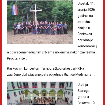
U petak, 11.
srpnja 2026.
godine, na
stratištu
Ksajpa u
Šenkovcu
održana je
komemoracij
a posvećena nedužnim žrtvama ubijenima nakon završetka…
Pročitaj više…
→
Raskošnim koncertom Tamburaškog orkestra HRT-a
završeno obilježavanje pete obljetnice Riznice Međimurja
→
U atriju
Staroga
grada u
Čakovcu 10.