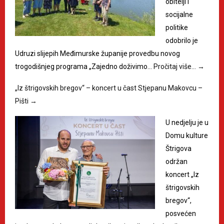
obitelji i
socijalne
politike
odobrilo je
Udruzi slijepih Međimurske županije provedbu novog
trogodišnjeg programa „Zajedno doživimo…
Pročitaj više…
→
„Iz štrigovskih bregov“ – koncert u čast Stjepanu Makovcu –
Pišti
→
U nedjelju je u
Domu kulture
Štrigova
održan
koncert „Iz
štrigovskih
bregov“,
posvećen