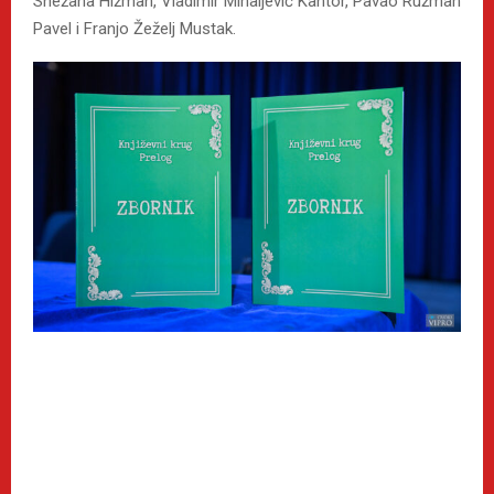
Snežana Hižman, Vladimir Mihaljević Kantor, Pavao Ružman
Pavel i Franjo Žeželj Mustak.