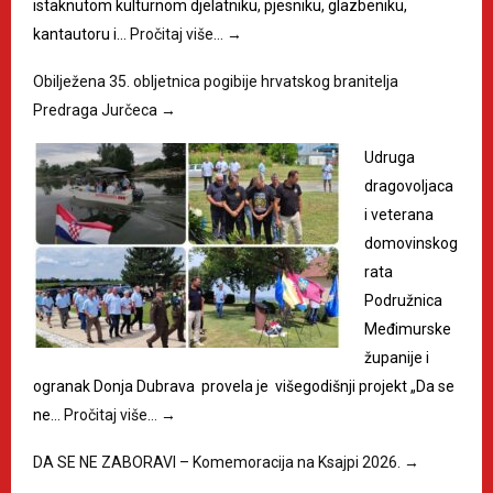
istaknutom kulturnom djelatniku, pjesniku, glazbeniku,
kantautoru i…
Pročitaj više…
→
Obilježena 35. obljetnica pogibije hrvatskog branitelja
Predraga Jurčeca
→
Udruga
dragovoljaca
i veterana
domovinskog
rata
Podružnica
Međimurske
županije i
ogranak Donja Dubrava provela je višegodišnji projekt „Da se
ne…
Pročitaj više…
→
DA SE NE ZABORAVI – Komemoracija na Ksajpi 2026.
→