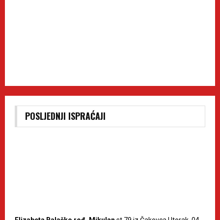
POSLJEDNJI ISPRAĆAJI
Elizabeta Balaško rođ. Mikulan
st.79 iz Čakovca Utorak, 04.