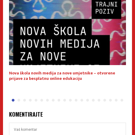
Nova škola novih medija za nove umjetnike – otvorene
E
prijave za besplatnu online edukaciju
f
KOMENTIRAJTE