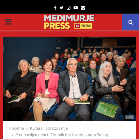
Facebook
Twitter
Instagram
Youtube
Email
PRIMARY
MENU
Početna
Kultura i obrazovanje
Predstavljen deseti Zbornik Književnog kruga Prelog