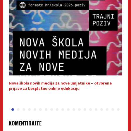
Nova škola novih medija za nove umjetnike – otvorene
E
prijave za besplatnu online edukaciju
f
KOMENTIRAJTE