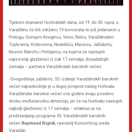
Tijekom dvanaest festivalskih dana, od 19. do 30. rujna, u
Varaždinu će biti održano 19 koncerata te još jedanaest u
Prelogu, Gornjem Knegincu, Vinici, Belcu, Varaždinskim
Toplicama, Križevcima, Nedelišću, Macincu, Jalžabetu,
Novom Marofu i Petrijancu, na kojima će nastupiti
najizvrsniji glazbenici iz čak 17 zemalja, dosadašnjih
zemalja – partnera Varaždinskih baroknih večeri.
-Ovogodišnje, jubilarno, 55. izdanje Varaždinskih baroknih
večeri najraskošnije je u dugoj povijesti našeg festivala.
Varaždinske barokne večeri ove godine imaju posebno
široku međunarodnu dimenziju, jer će na festivalu nastupiti
najbolji glazbenici iz 17 zemalja – istaknuo je na
predstavljanju programa 55. Varaždinskih baroknih
večeri
Raymond Rojnik
, ravnatelj Koncertnog ureda
Varaždin.