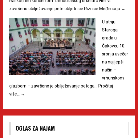
Raskošnim koncertom Tamburaškog orkestra HRT-a
završeno obilježavanje pete obljetnice Riznice Međimurja
→
U atriju
Staroga
grada u
Čakovcu 10.
srpnja uvečer
na najljepši
način –
vrhunskom
glazbom – završeno je obilježavanje petoga…
Pročitaj
više…
→
OGLAS ZA NAJAM