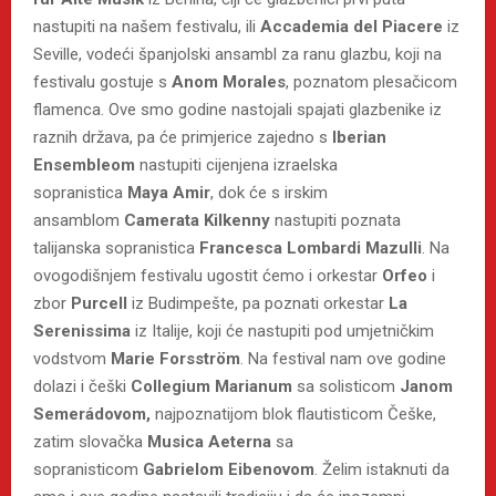
nastupiti na našem festivalu, ili
Accademia del Piacere
iz
Seville, vodeći španjolski ansambl za ranu glazbu, koji na
festivalu gostuje s
Anom Morales
, poznatom plesačicom
flamenca. Ove smo godine nastojali spajati glazbenike iz
raznih država, pa će primjerice zajedno s
Iberian
Ensembleom
nastupiti cijenjena izraelska
sopranistica
Maya Amir
, dok će s irskim
ansamblom
Camerata Kilkenny
nastupiti poznata
talijanska sopranistica
Francesca Lombardi Mazulli
. Na
ovogodišnjem festivalu ugostit ćemo i orkestar
Orfeo
i
zbor
Purcell
iz Budimpešte, pa poznati orkestar
La
Serenissima
iz Italije, koji će nastupiti pod umjetničkim
vodstvom
Marie Forsström
. Na festival nam ove godine
dolazi i češki
Collegium Marianum
sa solisticom
Janom
Semerádovom,
najpoznatijom blok flautisticom Češke,
zatim slovačka
Musica Aeterna
sa
sopranisticom
Gabrielom Eibenovom
. Želim istaknuti da