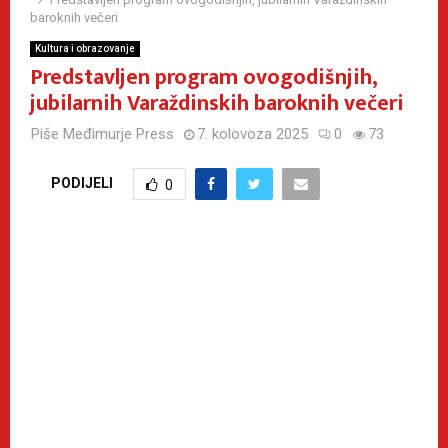
baroknih večeri
Kultura i obrazovanje
Predstavljen program ovogodišnjih,
jubilarnih Varaždinskih baroknih večeri
Piše
Međimurje Press
7. kolovoza 2025
0
73
PODIJELI
0