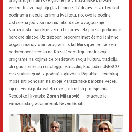
program, jer nam ove godine na Varaždinske barokne
večeri dolaze najbolji glazbenici iz 17 država. Ovaj festival
godinama njeguje iznimnu kvalitetu, no, ove je godine
ostvarena još viša razina, tako da će ovogodišnje
Varaždinske barokne večeri biti prava eksplozija prekrasne
barokne glazbe. Uz glazbeni program imat ćemo iznimno
bogat i raznovrstan program
Total Baroque
, jer će svih
sedamnaest zemlja na Kazališnom trgu imati svoje
programe na kojima će predstaviti svoju kulturu, tradiciju,
ali i gastronomiju i enologiju. Varaždin, kao jedini UNESCO-
ov kreativni grad iz područja glazbe u Republici Hrvatskoj,
može biti ponosan na svoje Varaždinske barokne večeri,
čiji će visoki pokrovitelj i ove godine biti predsjednik
Republike Hrvatske
Zoran Milanović
– istaknuo je
varaždinski gradonačelnik Neven Bosilj.