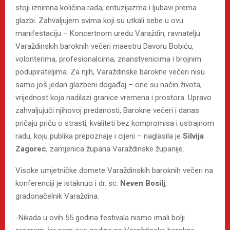
stoji iznimna količina rada, entuzijazma i ljubavi prema
glazbi. Zahvaljujem svima koji su utkali sebe u ovu
manifestaciju – Koncertnom uredu Varaždin, ravnatelju
Varaždinskih baroknih večeri maestru Davoru Bobiću,
volonterima, profesionalcima, znanstvenicima i brojnim
podupirateljima. Za njih, Varaždinske barokne večeri nisu
samo još jedan glazbeni događaj – one su način života,
vrijednost koja nadilazi granice vremena i prostora. Upravo
zahvaljujući njihovoj predanosti, Barokne večeri i danas
pričaju priču o strasti, kvaliteti bez kompromisa i ustrajnom
radu, koju publika prepoznaje i cijeni – naglasila je
Silvija
Zagorec
, zamjenica župana Varaždinske županije.
Visoke umjetničke domete Varaždinskih baroknih večeri na
konferenciji je istaknuo i dr. sc.
Neven Bosilj
,
gradonačelnik Varaždina.
-Nikada u ovih 55 godina festivala nismo imali bolji