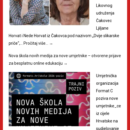
Likovnog
udruženja
Čakovec
Ljiljane
Horvat i Nede Horvat iz Čakovca pod nazivom „Dvije slikarske
priče“,…
Pročitaj više…
→
Nova škola novih medija za nove umjetnike – otvorene prijave
za besplatnu online edukaciju
→
Umjetnička
organizacija
Format C
poziva nove
umjetnike_ce
iz cijele
Hrvatske na
sudjelovanje