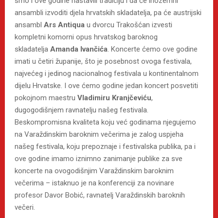
smo i ove godine nastavili tradiciju i da će inozemni
ansambli izvoditi djela hrvatskih skladatelja, pa će austrijski
ansambl
Ars Antiqua
u dvorcu Trakošćan izvesti
kompletni komorni opus hrvatskog baroknog
skladatelja
Amanda Ivančića
. Koncerte ćemo ove godine
imati u četiri županije, što je posebnost ovoga festivala,
najvećeg i jedinog nacionalnog festivala u kontinentalnom
dijelu Hrvatske. I ove ćemo godine jedan koncert posvetiti
pokojnom maestru
Vladimiru Kranjčeviću
,
dugogodišnjem ravnatelju našeg festivala.
Beskompromisna kvaliteta koju već godinama njegujemo
na Varaždinskim baroknim večerima je zalog uspjeha
našeg festivala, koju prepoznaje i festivalska publika, pa i
ove godine imamo iznimno zanimanje publike za sve
koncerte na ovogodišnjim Varaždinskim baroknim
večerima – istaknuo je na konferenciji za novinare
profesor Davor Bobić, ravnatelj Varaždinskih baroknih
večeri.