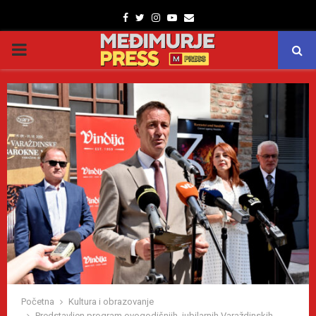
Facebook
Twitter
Instagram
Youtube
Email
PRIMARY
MENU
Početna
Kultura i obrazovanje
Predstavljen program ovogodišnjih, jubilarnih Varaždinskih