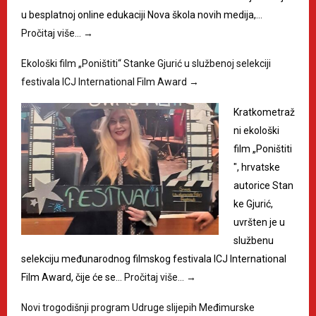
u besplatnoj online edukaciji Nova škola novih medija,…
Pročitaj više…
→
Ekološki film „Poništiti“ Stanke Gjurić u službenoj selekciji
festivala ICJ International Film Award
→
Kratkometraž
ni ekološki
film „Poništiti
", hrvatske
autorice Stan
ke Gjurić,
uvršten je u
službenu
selekciju međunarodnog filmskog festivala ICJ International
Film Award, čije će se…
Pročitaj više…
→
Novi trogodišnji program Udruge slijepih Međimurske