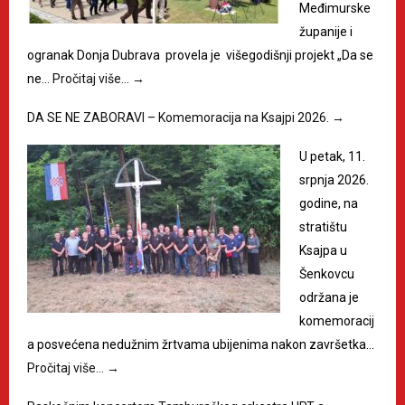
Međimurske
županije i
ogranak Donja Dubrava provela je višegodišnji projekt „Da se
ne…
Pročitaj više…
→
DA SE NE ZABORAVI – Komemoracija na Ksajpi 2026.
→
U petak, 11.
srpnja 2026.
godine, na
stratištu
Ksajpa u
Šenkovcu
održana je
komemoracij
a posvećena nedužnim žrtvama ubijenima nakon završetka…
Pročitaj više…
→