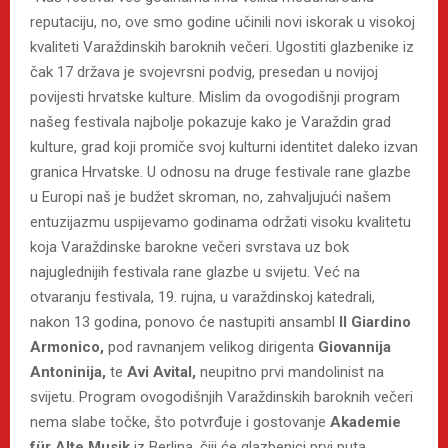
reputaciju, no, ove smo godine učinili novi iskorak u visokoj
kvaliteti Varaždinskih baroknih večeri. Ugostiti glazbenike iz
čak 17 država je svojevrsni podvig, presedan u novijoj
povijesti hrvatske kulture. Mislim da ovogodišnji program
našeg festivala najbolje pokazuje kako je Varaždin grad
kulture, grad koji promiče svoj kulturni identitet daleko izvan
granica Hrvatske. U odnosu na druge festivale rane glazbe
u Europi naš je budžet skroman, no, zahvaljujući našem
entuzijazmu uspijevamo godinama održati visoku kvalitetu
koja Varaždinske barokne večeri svrstava uz bok
najuglednijih festivala rane glazbe u svijetu. Već na
otvaranju festivala, 19. rujna, u varaždinskoj katedrali,
nakon 13 godina, ponovo će nastupiti ansambl
Il Giardino
Armonico,
pod ravnanjem velikog dirigenta
Giovannija
Antoninija,
te
Avi Avital,
neupitno prvi mandolinist na
svijetu. Program ovogodišnjih Varaždinskih baroknih večeri
nema slabe točke, što potvrđuje i gostovanje
Akademie
für Alte Musik
iz Berlina, čiji će glazbenici prvi puta