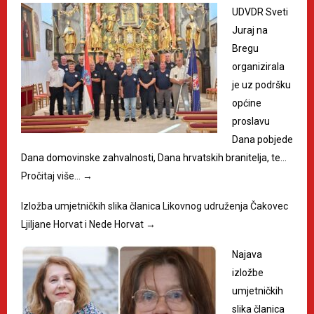
UDVDR Sveti
Juraj na
Bregu
organizirala
je uz podršku
općine
proslavu
Dana pobjede
Dana domovinske zahvalnosti, Dana hrvatskih branitelja, te…
Pročitaj više…
→
Izložba umjetničkih slika članica Likovnog udruženja Čakovec
Ljiljane Horvat i Nede Horvat
→
Najava
izložbe
umjetničkih
slika članica