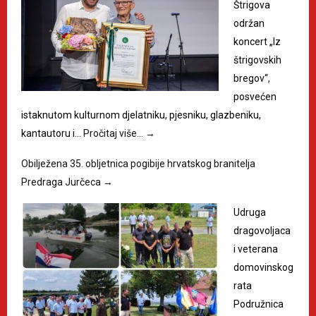
Štrigova
održan
koncert „Iz
štrigovskih
bregov“,
posvećen
istaknutom kulturnom djelatniku, pjesniku, glazbeniku,
kantautoru i…
Pročitaj više…
→
Obilježena 35. obljetnica pogibije hrvatskog branitelja
Predraga Jurčeca
→
Udruga
dragovoljaca
i veterana
domovinskog
rata
Podružnica