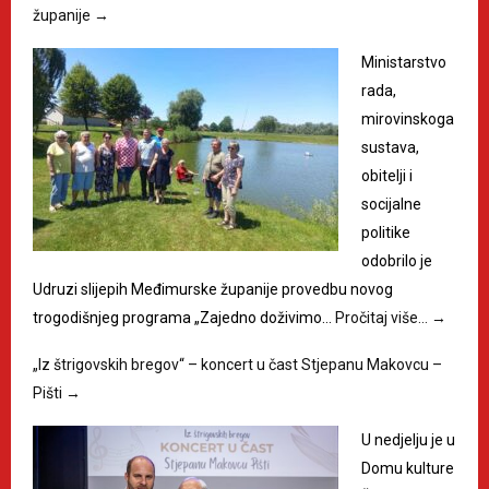
županije
→
Ministarstvo
rada,
mirovinskoga
sustava,
obitelji i
socijalne
politike
odobrilo je
Udruzi slijepih Međimurske županije provedbu novog
trogodišnjeg programa „Zajedno doživimo…
Pročitaj više…
→
„Iz štrigovskih bregov“ – koncert u čast Stjepanu Makovcu –
Pišti
→
U nedjelju je u
Domu kulture