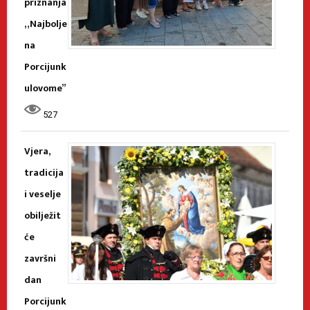
priznanja
„Najbolje
na
Porcijunk
ulovome”
527
Vjera,
tradicija
i veselje
obilježit
će
završni
dan
Porcijunk