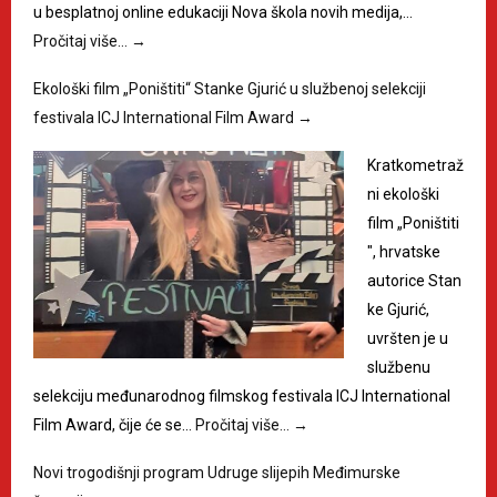
u besplatnoj online edukaciji Nova škola novih medija,…
Pročitaj više…
→
Ekološki film „Poništiti“ Stanke Gjurić u službenoj selekciji
festivala ICJ International Film Award
→
Kratkometraž
ni ekološki
film „Poništiti
", hrvatske
autorice Stan
ke Gjurić,
uvršten je u
službenu
selekciju međunarodnog filmskog festivala ICJ International
Film Award, čije će se…
Pročitaj više…
→
Novi trogodišnji program Udruge slijepih Međimurske