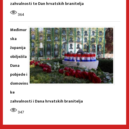
zahvalnosti te Dan hrvatskih branitelja
364
Međimur
ska
županija
obilježila
Dana
pobjede i
domovins
ke
zahvalnosti i Dana hrvatskih branitelja
347