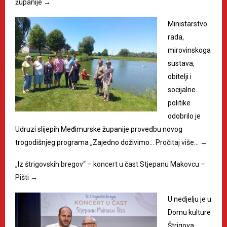
županije
→
Ministarstvo
rada,
mirovinskoga
sustava,
obitelji i
socijalne
politike
odobrilo je
Udruzi slijepih Međimurske županije provedbu novog
trogodišnjeg programa „Zajedno doživimo…
Pročitaj više…
→
„Iz štrigovskih bregov“ – koncert u čast Stjepanu Makovcu –
Pišti
→
U nedjelju je u
Domu kulture
Štrigova