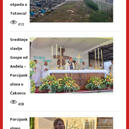
otpada u
Totovcu!
410
Središnje
slavlje
Gospe od
Anđela –
Porcijunk
ulova u
Čakovcu
408
Porcijunk
ulovo