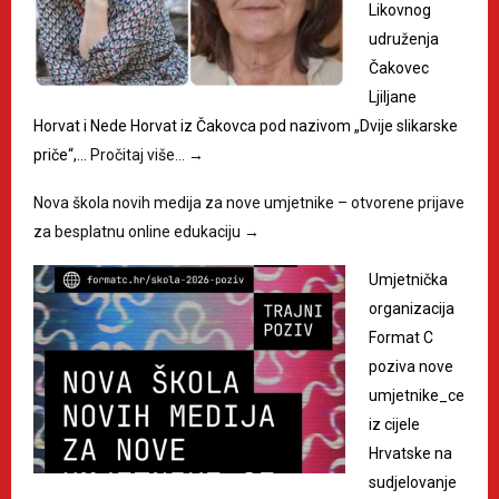
Likovnog
udruženja
Čakovec
Ljiljane
Horvat i Nede Horvat iz Čakovca pod nazivom „Dvije slikarske
priče“,…
Pročitaj više…
→
Nova škola novih medija za nove umjetnike – otvorene prijave
za besplatnu online edukaciju
→
Umjetnička
organizacija
Format C
poziva nove
umjetnike_ce
iz cijele
Hrvatske na
sudjelovanje