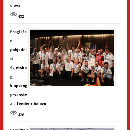
ulova
432
Proglaše
ni
pobjedni
ci
Svjetsko
g
klupskog
prvenstv
a u feeder ribolovu
428