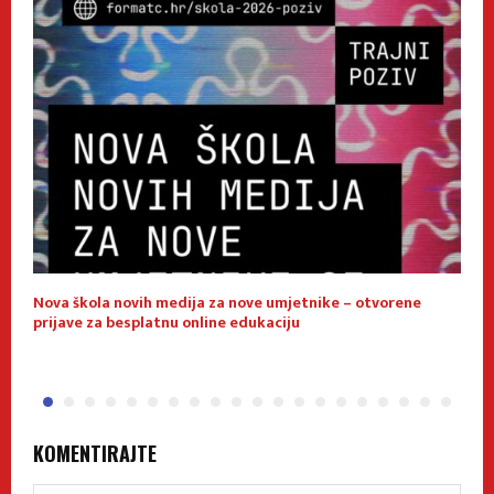
Nova škola novih medija za nove umjetnike – otvorene
E
prijave za besplatnu online edukaciju
f
KOMENTIRAJTE