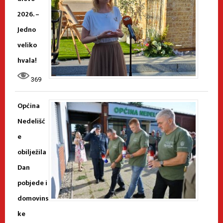
2026. –
Jedno
veliko
hvala!
369
Općina
Nedelišć
e
obilježila
Dan
pobjede i
domovins
ke