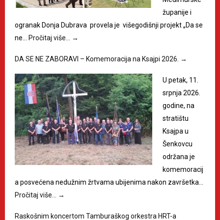
županije i
ogranak Donja Dubrava provela je višegodišnji projekt „Da se
ne…
Pročitaj više…
→
DA SE NE ZABORAVI – Komemoracija na Ksajpi 2026.
→
U petak, 11.
srpnja 2026.
godine, na
stratištu
Ksajpa u
Šenkovcu
održana je
komemoracij
a posvećena nedužnim žrtvama ubijenima nakon završetka…
Pročitaj više…
→
Raskošnim koncertom Tamburaškog orkestra HRT-a