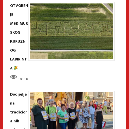
OTVOREN
JE
MEĐIMUR
SKOG
KURUZN
OG
LABIRINT
A
19118
Dodijelje
na
tradicion
alnih