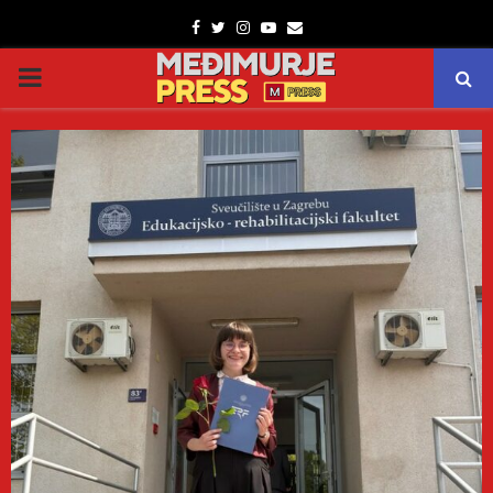
Facebook
Twitter
Instagram
Youtube
Email
PRIMARY
MENU