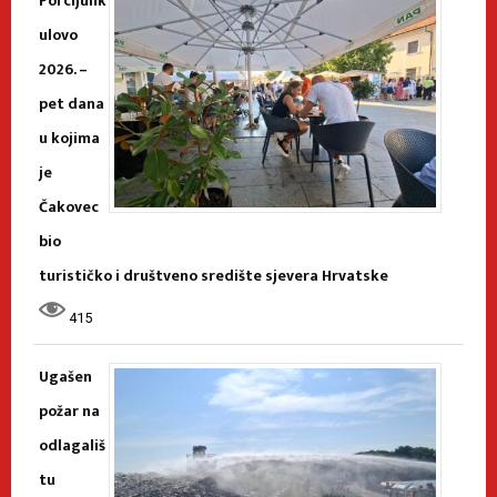
Porcijunk
ulovo
2026. –
pet dana
u kojima
je
Čakovec
bio
turističko i društveno središte sjevera Hrvatske
415
Ugašen
požar na
odlagališ
tu