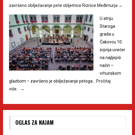
završeno obilježavanje pete obljetnice Riznice Međimurja
→
U atriju
Staroga
grada u
Čakovcu 10.
srpnja uvečer
na najljepši
način –
vrhunskom
glazbom – završeno je obilježavanje petoga…
Pročitaj
više…
→
OGLAS ZA NAJAM