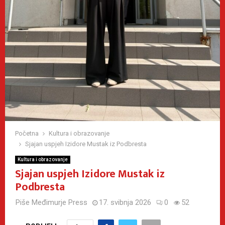
Početna
Kultura i obrazovanje
Sjajan uspjeh Izidore Mustak iz Podbresta
Kultura i obrazovanje
Sjajan uspjeh Izidore Mustak iz
Podbresta
Piše
Međimurje Press
17. svibnja 2026
0
52