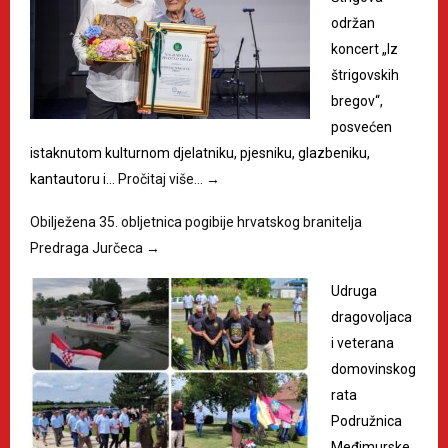
održan
koncert „Iz
štrigovskih
bregov“,
posvećen
istaknutom kulturnom djelatniku, pjesniku, glazbeniku,
kantautoru i…
Pročitaj više…
→
Obilježena 35. obljetnica pogibije hrvatskog branitelja
Predraga Jurčeca
→
Udruga
dragovoljaca
i veterana
domovinskog
rata
Podružnica
Međimurske