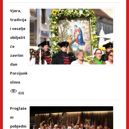
Vjera,
tradicija
i veselje
obilježit
će
završni
dan
Porcijunk
ulova
438
Proglaše
ni
pobjedni