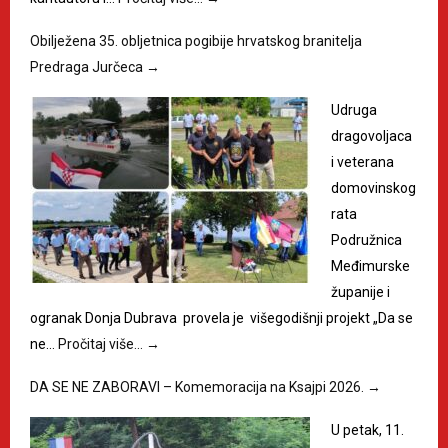
Obilježena 35. obljetnica pogibije hrvatskog branitelja
Predraga Jurčeca
→
Udruga
dragovoljaca
i veterana
domovinskog
rata
Podružnica
Međimurske
županije i
ogranak Donja Dubrava provela je višegodišnji projekt „Da se
ne…
Pročitaj više…
→
DA SE NE ZABORAVI – Komemoracija na Ksajpi 2026.
→
U petak, 11.