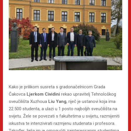
Kako je prilikom susreta s gradonačelnicom Grada
Čakovca
Ljerkom Cividini
rekao upravitelj Tehnološkog
sveučilišta Xuzhoua
Liu Yang
, riječ je ustanovi koja ima
22.500 studenta, a ulazi u 1 posto najboljih sveučilišta na
svijetu. Žele se povezati s fakultetima u svijetu, razmijeniti
iskustva te intenzivirati razmjenu studenata i profesora.
Također, želja im je omogućiti zainteresiranim studentima