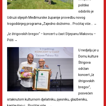
politike
odobrilo je
Udruzi slijepih Međimurske županije provedbu novog
trogodišnjeg programa „Zajedno doživimo…
Pročitaj više…
→
„Iz štrigovskih bregov“ – koncert u čast Stjepanu Makovcu –
Pišti
→
U nedjelju je u
Domu kulture
Štrigova
održan
koncert „Iz
štrigovskih
bregov“,
posvećen
istaknutom kulturnom djelatniku, pjesniku, glazbeniku,
kantautoru i…
Pročitaj više…
→