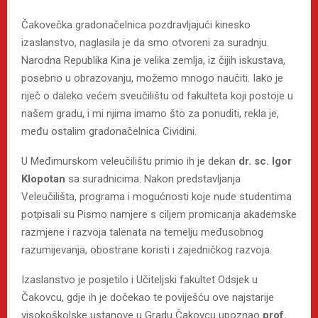
Čakovečka gradonačelnica pozdravljajući kinesko
izaslanstvo, naglasila je da smo otvoreni za suradnju.
Narodna Republika Kina je velika zemlja, iz čijih iskustava,
posebno u obrazovanju, možemo mnogo naučiti. Iako je
riječ o daleko većem sveučilištu od fakulteta koji postoje u
našem gradu, i mi njima imamo što za ponuditi, rekla je,
među ostalim gradonačelnica Cividini.
U Međimurskom veleučilištu primio ih je dekan
dr. sc. Igor
Klopotan
sa suradnicima. Nakon predstavljanja
Veleučilišta, programa i mogućnosti koje nude studentima
potpisali su Pismo namjere s ciljem promicanja akademske
razmjene i razvoja talenata na temelju međusobnog
razumijevanja, obostrane koristi i zajedničkog razvoja.
Izaslanstvo je posjetilo i Učiteljski fakultet Odsjek u
Čakovcu, gdje ih je dočekao te poviješću ove najstarije
visokoškolske ustanove u Gradu Čakovcu upoznao
prof.