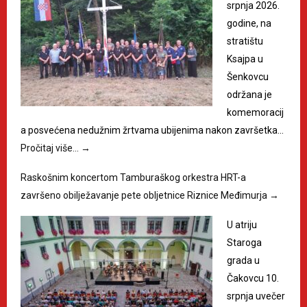
srpnja 2026.
godine, na
stratištu
Ksajpa u
Šenkovcu
održana je
komemoracij
a posvećena nedužnim žrtvama ubijenima nakon završetka…
Pročitaj više…
→
Raskošnim koncertom Tamburaškog orkestra HRT-a
završeno obilježavanje pete obljetnice Riznice Međimurja
→
U atriju
Staroga
grada u
Čakovcu 10.
srpnja uvečer