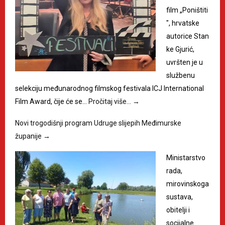
film „Poništiti
", hrvatske
autorice Stan
ke Gjurić,
uvršten je u
službenu
selekciju međunarodnog filmskog festivala ICJ International
Film Award, čije će se…
Pročitaj više…
→
Novi trogodišnji program Udruge slijepih Međimurske
županije
→
Ministarstvo
rada,
mirovinskoga
sustava,
obitelji i
socijalne