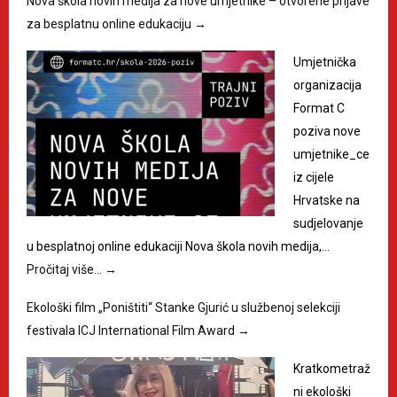
Nova škola novih medija za nove umjetnike – otvorene prijave
za besplatnu online edukaciju
→
Umjetnička
organizacija
Format C
poziva nove
umjetnike_ce
iz cijele
Hrvatske na
sudjelovanje
u besplatnoj online edukaciji Nova škola novih medija,…
Pročitaj više…
→
Ekološki film „Poništiti“ Stanke Gjurić u službenoj selekciji
festivala ICJ International Film Award
→
Kratkometraž
ni ekološki