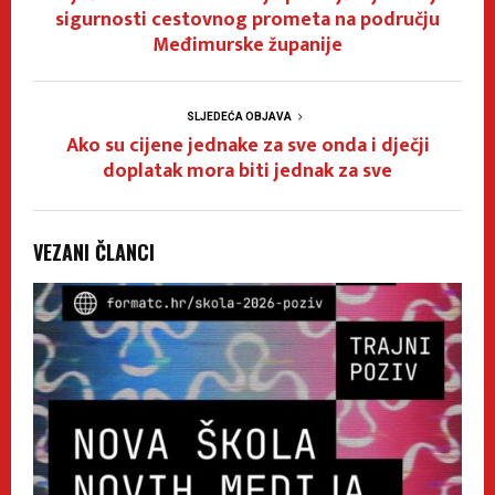
sigurnosti cestovnog prometa na području
Međimurske županije
SLJEDEĆA OBJAVA
Ako su cijene jednake za sve onda i dječji
doplatak mora biti jednak za sve
VEZANI ČLANCI