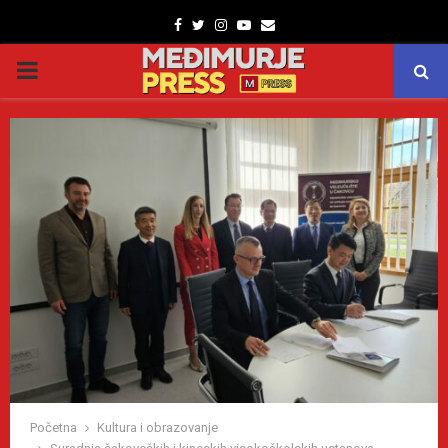
Facebook
Twitter
Instagram
Youtube
Email
PRIMARY
MENU
Početna
Kultura i obrazovanje