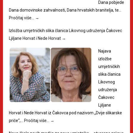
Dana pobjede
Dana domovinske zahvalnosti, Dana hrvatskih branitelja, te…
Pročitaj više…
→
Izložba umjetničkih slika članica Likovnog udruženja Čakovec
Ljiljane Horvat i Nede Horvat
→
Najava
izložbe
umjetničkih
slika članica
Likovnog
udruženja
Čakovec
Ljiljane
Horvat i Nede Horvat iz Čakovca pod nazivom „Dvije slikarske
priče“,…
Pročitaj više…
→