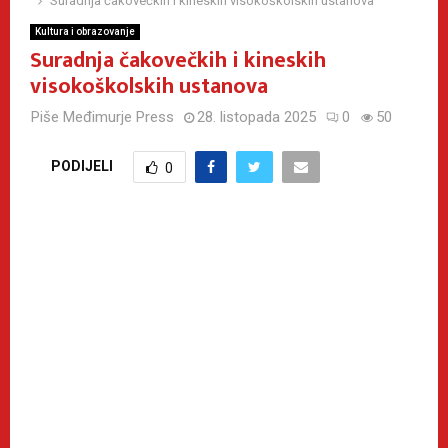
Suradnja čakovečkih i kineskih visokoškolskih ustanova
Kultura i obrazovanje
Suradnja čakovečkih i kineskih
visokoškolskih ustanova
Piše
Međimurje Press
28. listopada 2025
0
50
PODIJELI
0