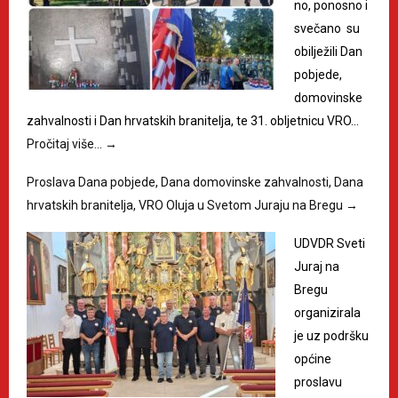
no, ponosno i
svečano su
obilježili Dan
pobjede,
domovinske
zahvalnosti i Dan hrvatskih branitelja, te 31. obljetnicu VRO…
Pročitaj više…
→
Proslava Dana pobjede, Dana domovinske zahvalnosti, Dana
hrvatskih branitelja, VRO Oluja u Svetom Juraju na Bregu
→
UDVDR Sveti
Juraj na
Bregu
organizirala
je uz podršku
općine
proslavu