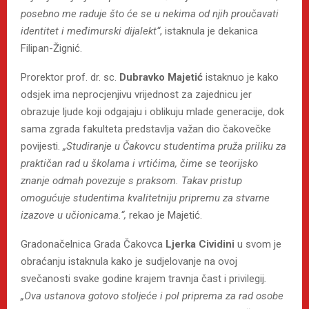
posebno me raduje što će se u nekima od njih proučavati
identitet i međimurski dijalekt“
, istaknula je dekanica
Filipan-Žignić.
Prorektor prof. dr. sc.
Dubravko Majetić
istaknuo je kako
odsjek ima neprocjenjivu vrijednost za zajednicu jer
obrazuje ljude koji odgajaju i oblikuju mlade generacije, dok
sama zgrada fakulteta predstavlja važan dio čakovečke
povijesti.
„Studiranje u Čakovcu studentima pruža priliku za
praktičan rad u školama i vrtićima, čime se teorijsko
znanje odmah povezuje s praksom. Takav pristup
omogućuje studentima kvalitetniju pripremu za stvarne
izazove u učionicama.“,
rekao je Majetić.
Gradonačelnica Grada Čakovca
Ljerka Cividini
u svom je
obraćanju istaknula kako je sudjelovanje na ovoj
svečanosti svake godine krajem travnja čast i privilegij
.
„Ova ustanova gotovo stoljeće i pol priprema za rad osobe