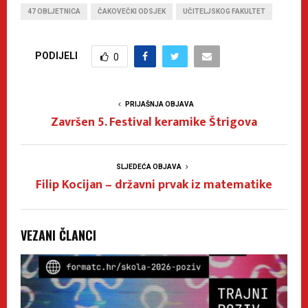
47 OBLJETNICA
ČAKOVEČKI ODSJEK
UČITELJSKOG FAKULTET
PODIJELI
0
PRIJAŠNJA OBJAVA
Završen 5. Festival keramike Štrigova
SLJEDEĆA OBJAVA
Filip Kocijan – državni prvak iz matematike
VEZANI ČLANCI