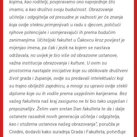
kojima, kao roditelji, povjeravamo ono najvrjednije što
imamo, a kao društvo svoju budućnost. Obrazovanje
učitelja i odgojitelja od presudne je važnosti jer će znanja
koja ovdje steknu primjenjivati u radu s djecom, potičući
njihove potencijale i usmjeravajući ih prema budućim
zanimanjima. Učiteljski fakultet u Čakovcu kroz povijest je
mijenjao imena, pa čak i jezik na kojem se nastava
održavala, no uvijek je bio više od obrazovne ustanove,
važna institucija obrazovanja i kulture. U ovim su
prostorima nastajale inicijative koje su oblikovale društveni
život grada i županije, ovdje su predavali intelektualci koji
su trajno obilježili zajednicu, a mnogi su upravo ovdje stekli
diplome koje su ih vodile prema uspješnim karijerama. Bez
vašeg fakulteta naš kraj zasigurno ne bi bio tako uspješan i
prepoznatljiv. Želim vam sretan Dan fakulteta te da i dalje
ostanete rasadnik novih generacija učitelja i odgojitelja,
kao i stožerna ustanova našeg obrazovanja“,
poručila je
Cividini, dodavši kako suradnja Grada i Fakulteta, potvrđuje