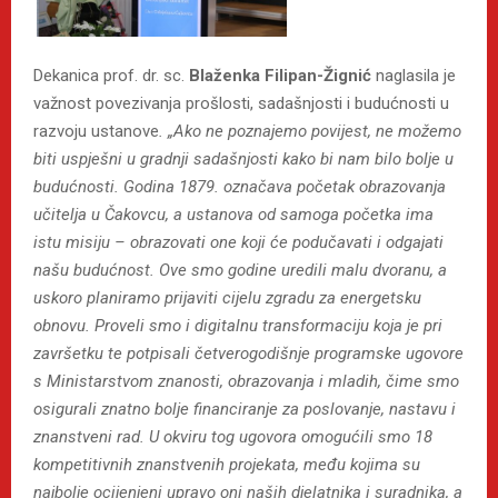
Dekanica prof. dr. sc.
Blaženka Filipan-Žignić
naglasila je
važnost povezivanja prošlosti, sadašnjosti i budućnosti u
razvoju ustanove
. „Ako ne poznajemo povijest, ne možemo
biti uspješni u gradnji sadašnjosti kako bi nam bilo bolje u
budućnosti. Godina 1879. označava početak obrazovanja
učitelja u Čakovcu, a ustanova od samoga početka ima
istu misiju – obrazovati one koji će podučavati i odgajati
našu budućnost. Ove smo godine uredili malu dvoranu, a
uskoro planiramo prijaviti cijelu zgradu za energetsku
obnovu. Proveli smo i digitalnu transformaciju koja je pri
završetku te potpisali četverogodišnje programske ugovore
s Ministarstvom znanosti, obrazovanja i mladih, čime smo
osigurali znatno bolje financiranje za poslovanje, nastavu i
znanstveni rad. U okviru tog ugovora omogućili smo 18
kompetitivnih znanstvenih projekata, među kojima su
najbolje ocijenjeni upravo oni naših djelatnika i suradnika, a