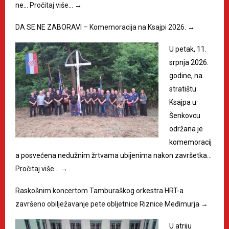
ne…
Pročitaj više…
→
DA SE NE ZABORAVI – Komemoracija na Ksajpi 2026.
→
U petak, 11.
srpnja 2026.
godine, na
stratištu
Ksajpa u
Šenkovcu
održana je
komemoracij
a posvećena nedužnim žrtvama ubijenima nakon završetka…
Pročitaj više…
→
Raskošnim koncertom Tamburaškog orkestra HRT-a
završeno obilježavanje pete obljetnice Riznice Međimurja
→
U atriju