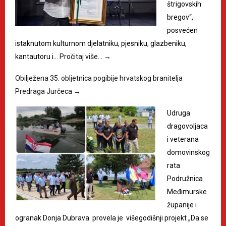
štrigovskih
bregov“,
posvećen
istaknutom kulturnom djelatniku, pjesniku, glazbeniku,
kantautoru i…
Pročitaj više…
→
Obilježena 35. obljetnica pogibije hrvatskog branitelja
Predraga Jurčeca
→
Udruga
dragovoljaca
i veterana
domovinskog
rata
Podružnica
Međimurske
županije i
ogranak Donja Dubrava provela je višegodišnji projekt „Da se