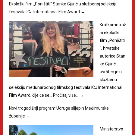
Ekološki film „Poništiti“ Stanke Gjurić u službenoj selekciji
festivala ICJ International Film Award
→
Kratkometraž
ni ekološki
film „Poništiti
", hrvatske
autorice Stan
ke Gjurić,
uvršten je u
službenu
selekciju međunarodnog filmskog festivala ICJ International
Film Award, čije će se…
Pročitaj više…
→
Novi trogodišnji program Udruge slijepih Međimurske
županije
→
Ministarstvo