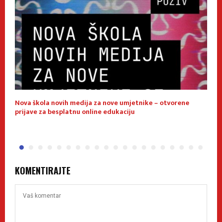
Nova škola novih medija za nove umjetnike – otvorene
E
prijave za besplatnu online edukaciju
f
KOMENTIRAJTE