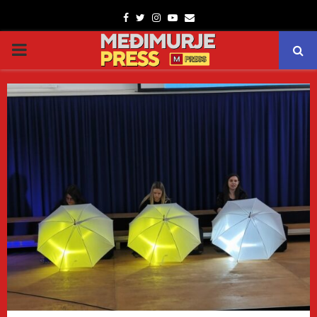
Facebook
Twitter
Instagram
Youtube
Email
PRIMARY
MENU