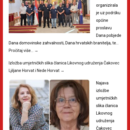
organizirala
je uz podršku
općine
proslavu
Dana pobjede
Dana domovinske zahvalnosti, Dana hrvatskih branitelja, te…
Pročitaj više…
→
Izložba umjetničkih slika članica Likovnog udruženja Čakovec
Ljiljane Horvat i Nede Horvat
→
Najava
izložbe
umjetničkih
slika članica
Likovnog
udruženja
Čakovec