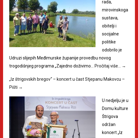
rada,
mirovinskoga
sustava,
obitelji i
socijalne
politike
odobrilo je
Udruzi slijepih Međimurske županije provedbu novog
trogodišnjeg programa „Zajedno doživimo…
Pročitaj više…
→
„Iz štrigovskih bregov“ – koncert u čast Stjepanu Makovcu –
Pišti
→
U nedjelju je u
Domu kulture
Štrigova
održan
koncert „Iz