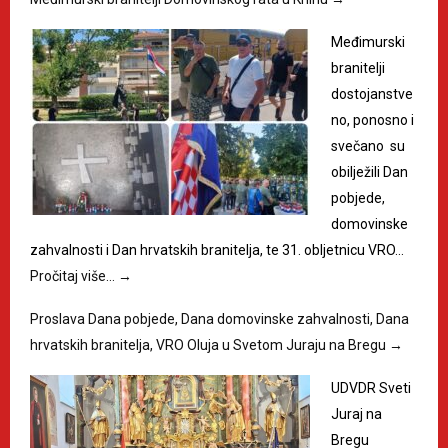
Međimurski
branitelji
dostojanstve
no, ponosno i
svečano su
obilježili Dan
pobjede,
domovinske
zahvalnosti i Dan hrvatskih branitelja, te 31. obljetnicu VRO…
Pročitaj više…
→
Proslava Dana pobjede, Dana domovinske zahvalnosti, Dana
hrvatskih branitelja, VRO Oluja u Svetom Juraju na Bregu
→
UDVDR Sveti
Juraj na
Bregu