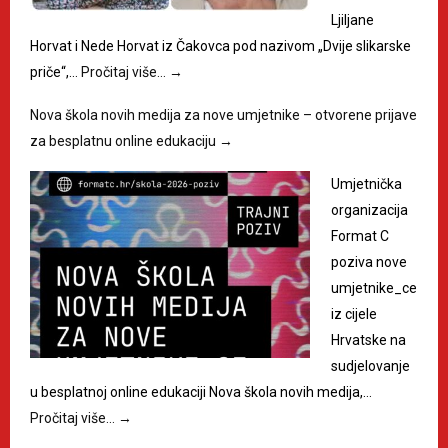
Ljiljane
Horvat i Nede Horvat iz Čakovca pod nazivom „Dvije slikarske
priče“,…
Pročitaj više…
→
Nova škola novih medija za nove umjetnike – otvorene prijave
za besplatnu online edukaciju
→
Umjetnička
organizacija
Format C
poziva nove
umjetnike_ce
iz cijele
Hrvatske na
sudjelovanje
u besplatnoj online edukaciji Nova škola novih medija,…
Pročitaj više…
→