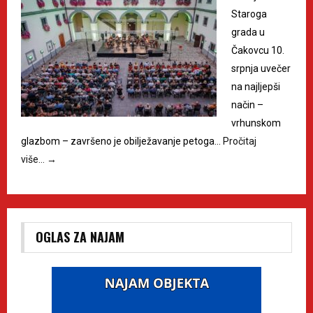
Staroga
grada u
Čakovcu 10.
srpnja uvečer
na najljepši
način –
vrhunskom
glazbom – završeno je obilježavanje petoga…
Pročitaj
više…
→
OGLAS ZA NAJAM