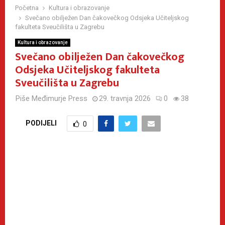
Početna
Kultura i obrazovanje
Svečano obilježen Dan čakovečkog Odsjeka Učiteljskog
fakulteta Sveučilišta u Zagrebu
Kultura i obrazovanje
Svečano obilježen Dan čakovečkog
Odsjeka Učiteljskog fakulteta
Sveučilišta u Zagrebu
Piše
Međimurje Press
29. travnja 2026
0
38
PODIJELI
0