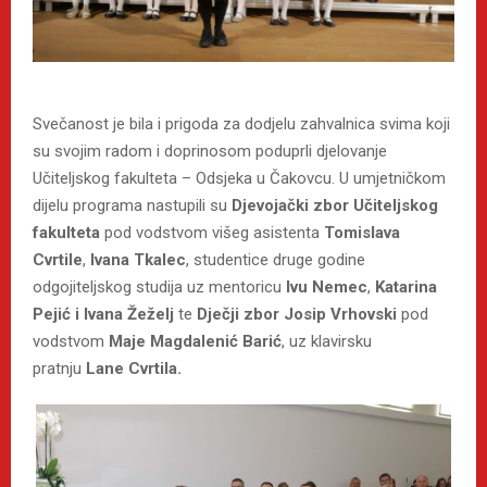
Svečanost je bila i prigoda za dodjelu zahvalnica svima koji
su svojim radom i doprinosom poduprli djelovanje
Učiteljskog fakulteta – Odsjeka u Čakovcu. U umjetničkom
dijelu programa nastupili su
Djevojački zbor Učiteljskog
fakulteta
pod vodstvom višeg asistenta
Tomislava
Cvrtile
,
Ivana Tkalec
, studentice druge godine
odgojiteljskog studija uz mentoricu
Ivu Nemec
,
Katarina
Pejić i Ivana Žeželj
te
Dječji zbor Josip Vrhovski
pod
vodstvom
Maje Magdalenić Barić
, uz klavirsku
pratnju
Lane Cvrtila.