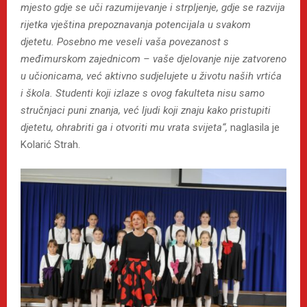
mjesto gdje se uči razumijevanje i strpljenje, gdje se razvija
rijetka vještina prepoznavanja potencijala u svakom
djetetu. Posebno me veseli vaša povezanost s
međimurskom zajednicom – vaše djelovanje nije zatvoreno
u učionicama, već aktivno sudjelujete u životu naših vrtića
i škola. Studenti koji izlaze s ovog fakulteta nisu samo
stručnjaci puni znanja, već ljudi koji znaju kako pristupiti
djetetu, ohrabriti ga i otvoriti mu vrata svijeta“,
naglasila je
Kolarić Strah.