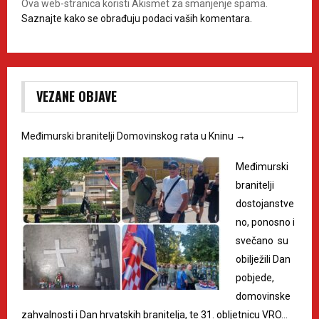
Ova web-stranica koristi Akismet za smanjenje spama.
Saznajte kako se obrađuju podaci vaših komentara.
VEZANE OBJAVE
Međimurski branitelji Domovinskog rata u Kninu
→
Međimurski
branitelji
dostojanstve
no, ponosno i
svečano su
obilježili Dan
pobjede,
domovinske
zahvalnosti i Dan hrvatskih branitelja, te 31. obljetnicu VRO…