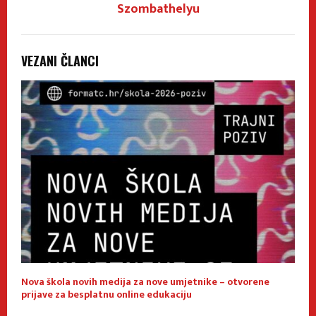
Szombathelyu
VEZANI ČLANCI
Nova škola novih medija za nove umjetnike – otvorene
E
prijave za besplatnu online edukaciju
f