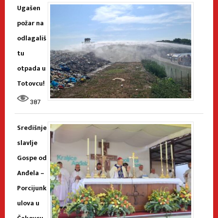
Ugašen
požar na
odlagališ
tu
otpada u
Totovcu!
387
Središnje
slavlje
Gospe od
Anđela –
Porcijunk
ulova u