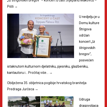
„Iz štrigovskih bregov“ – koncert u čast Stjepanu Makovcu –
Pišti
→
U nedjelju je u
Domu kulture
Štrigova
održan
koncert „Iz
štrigovskih
bregov“,
posvećen
istaknutom kulturnom djelatniku, pjesniku, glazbeniku,
kantautoru i…
Pročitaj više…
→
Obilježena 35. obljetnica pogibije hrvatskog branitelja
Predraga Jurčeca
→
Udruga
dragovoljaca