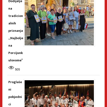
Dodijelje
na
tradicion
alnih
priznanja
„Najbolje
na
Porcijunk
ulovome”
505
Proglaše
ni
pobjedni
ci