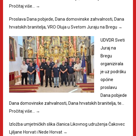
Pročitaj više…
→
Proslava Dana pobjede, Dana domovinske zahvalnosti, Dana
hrvatskih branitelja, VRO Oluja u Svetom Juraju na Bregu
→
UDVDR Sveti
Juraj na
Bregu
organizirala
je uz podršku
općine
proslavu
Dana pobjede
Dana domovinske zahvalnosti, Dana hrvatskih branitelja, te…
Pročitaj više…
→
Izložba umjetničkih slika članica Likovnog udruženja Čakovec
Ljiljane Horvat i Nede Horvat
→