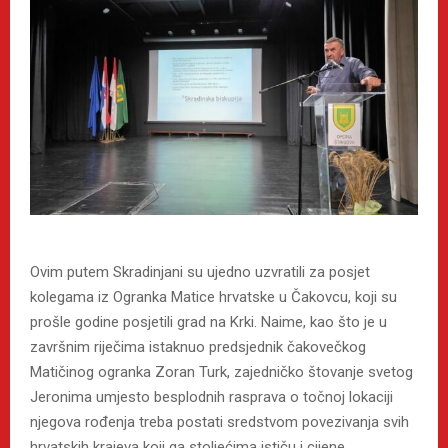
Ovim putem Skradinjani su ujedno uzvratili za posjet
kolegama iz Ogranka Matice hrvatske u Čakovcu, koji su
prošle godine posjetili grad na Krki. Naime, kao što je u
završnim riječima istaknuo predsjednik čakovečkog
Matičinog ogranka Zoran Turk, zajedničko štovanje svetog
Jeronima umjesto besplodnih rasprava o točnoj lokaciji
njegova rođenja treba postati sredstvom povezivanja svih
hrvatskih krajeva koji ga stoljećima ističu i cijene.