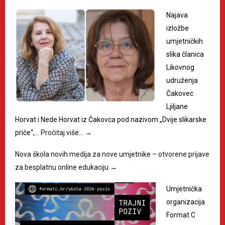
Najava
izložbe
umjetničkih
slika članica
Likovnog
udruženja
Čakovec
Ljiljane
Horvat i Nede Horvat iz Čakovca pod nazivom „Dvije slikarske
priče“,…
Pročitaj više…
→
Nova škola novih medija za nove umjetnike – otvorene prijave
za besplatnu online edukaciju
→
Umjetnička
organizacija
Format C