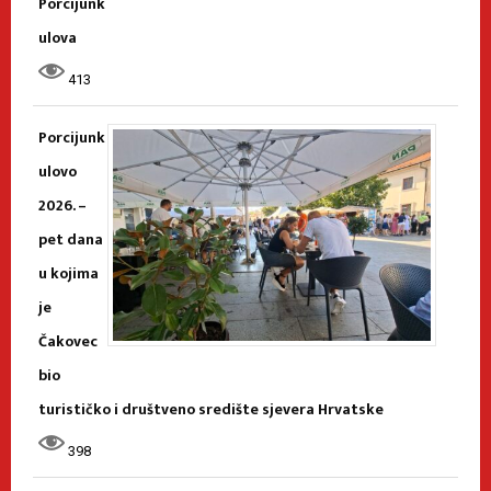
Porcijunk
ulova
413
Porcijunk
ulovo
2026. –
pet dana
u kojima
je
Čakovec
bio
turističko i društveno središte sjevera Hrvatske
398