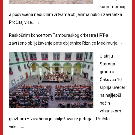
komemoracij
a posvećena nedužnim žrtvama ubijenima nakon završetka…
Pročitaj više…
→
Raskošnim koncertom Tamburaškog orkestra HRT-a
završeno obilježavanje pete obljetnice Riznice Međimurja
→
U atriju
Staroga
grada u
Čakovcu 10.
srpnja uvečer
na najljepši
način –
vrhunskom
glazbom – završeno je obilježavanje petoga…
Pročitaj
više…
→