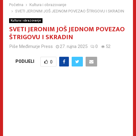
Početna
Kultura i obrazovanje
SVETI JERONIM JOŠ JEDNOM POVEZAO ŠTRIGOVU I SKRADIN
Kultura i obrazovanje
SVETI JERONIM JOŠ JEDNOM POVEZAO
ŠTRIGOVU I SKRADIN
Piše
Međimurje Press
27. rujna 2025
0
52
PODIJELI
0