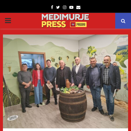
Facebook
Twitter
Instagram
Youtube
Email
PRIMARY
MENU