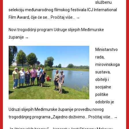
službenu
selekciju međunarodnog filmskog festivala ICJ International
Film Award, čije će se…
Pročitaj više…
→
Novi trogodišnji program Udruge slijepih Međimurske
županije
→
Ministarstvo
rada,
mirovinskoga
sustava,
obitelji i
socijalne
politike
odobrilo je
Udruzi slijepih Međimurske županije provedbu novog
trogodišnjeg programa „Zajedno doživimo…
Pročitaj više…
→