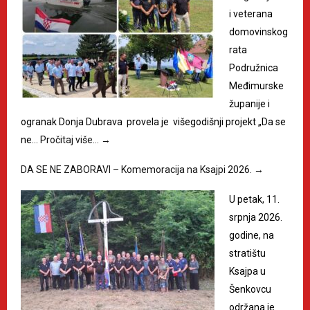
i veterana
domovinskog
rata
Podružnica
Međimurske
županije i
ogranak Donja Dubrava provela je višegodišnji projekt „Da se
ne…
Pročitaj više…
→
DA SE NE ZABORAVI – Komemoracija na Ksajpi 2026.
→
U petak, 11.
srpnja 2026.
godine, na
stratištu
Ksajpa u
Šenkovcu
održana je