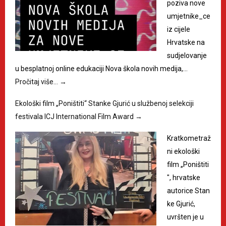
poziva nove
umjetnike_ce
iz cijele
Hrvatske na
sudjelovanje
u besplatnoj online edukaciji Nova škola novih medija,…
Pročitaj više…
→
Ekološki film „Poništiti“ Stanke Gjurić u službenoj selekciji
festivala ICJ International Film Award
→
Kratkometraž
ni ekološki
film „Poništiti
", hrvatske
autorice Stan
ke Gjurić,
uvršten je u