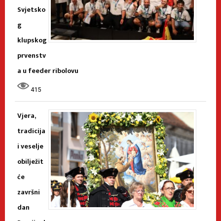
Svjetsko
g
klupskog
prvenstv
a u feeder ribolovu
415
Vjera,
tradicija
i veselje
obilježit
će
završni
dan