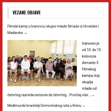
VEZANE OBJAVE
Filmski kamp u Ivanovcu okupio mlade filmaše iz Hrvatske i
Mađarske
→
Ivanovec je
od 10. do 15.
kolovoza
domaćin 3.
Filmskog
kampa, koji
okuplja
mlade od
četvrtog razreda osnovne do četvrtog…
Pročitaj više…
→
Međimurski branitelji Domovinskog rata u Kninu
→