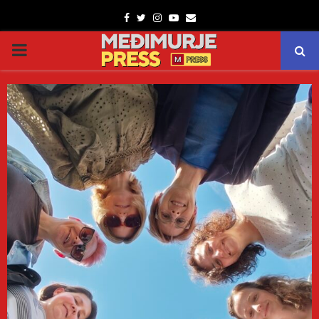
Facebook
Twitter
Instagram
Youtube
Email
PRIMARY
MENU