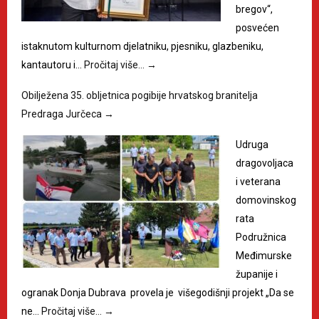
bregov“,
posvećen
istaknutom kulturnom djelatniku, pjesniku, glazbeniku,
kantautoru i…
Pročitaj više…
→
Obilježena 35. obljetnica pogibije hrvatskog branitelja
Predraga Jurčeca
→
Udruga
dragovoljaca
i veterana
domovinskog
rata
Podružnica
Međimurske
županije i
ogranak Donja Dubrava provela je višegodišnji projekt „Da se
ne…
Pročitaj više…
→