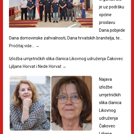
je uz podršku
općine
proslavu
Dana pobjede
Dana domovinske zahvalnosti, Dana hrvatskih branitelja, te…
Pročitaj više…
→
Izložba umjetničkih slika članica Likovnog udruženja Čakovec
Ljiljane Horvat i Nede Horvat
→
Najava
izložbe
umjetničkih
slika članica
Likovnog
udruženja
Čakovec
Ljiljane