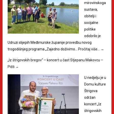
mirovinskoga
sustava,
obitelji i
socijalne
politike
odobrilo je
Udruzi slijepih Međimurske županije provedbu novog
trogodišnjeg programa „Zajedno doživimo…
Pročitaj više…
→
„Iz štrigovskih bregov“ – koncert u čast Stjepanu Makovcu –
Pišti
→
U nedjelju je u
Domu kulture
Štrigova
održan
koncert „Iz
štrigovskih