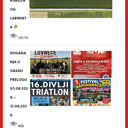
KURUZN
OG
LABIRINT
A
19179
DOGAĐA
NJA U
GRADU
PRELOGU
05.08.202
6. –
12.08.202
6.
456