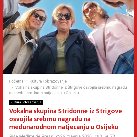
Početna
Kultura i obrazovanje
Vokalna skupina Stridonne iz Štrigove osvojila srebrnu nagradu
na međunarodnom natjecanju u Osijeku
Kultura i obrazovanje
Vokalna skupina Stridonne iz Štrigove
osvojila srebrnu nagradu na
međunarodnom natjecanju u Osijeku
Piše
Međimurje Press
26. travnja 2026
0
73