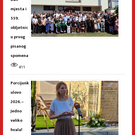
mjesta i
559.
obljetnic
u prvog
pisanog
spomena
411
Porcijunk
ulovo
2026. –
Jedno
veliko
hvala!