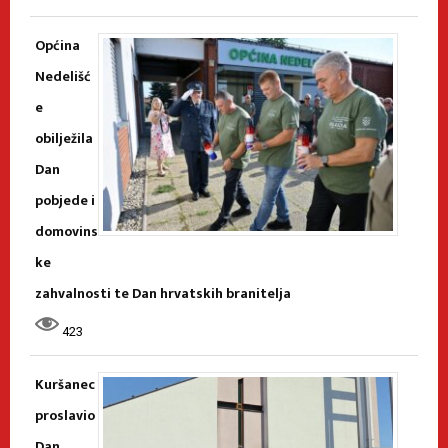
Općina
Nedelišć
e
obilježila
Dan
pobjede i
domovins
ke
zahvalnosti te Dan hrvatskih branitelja
423
Kuršanec
proslavio
Dan