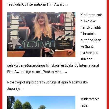
festivala ICJ International Film Award
→
Kratkometraž
ni ekološki
film „Poništiti
", hrvatske
autorice Stan
ke Gjurić,
uvršten je u
službenu
selekciju međunarodnog filmskog festivala ICJ International
Film Award, čije će se…
Pročitaj više…
→
Novi trogodišnji program Udruge slijepih Međimurske
županije
→
Ministarstvo
rada,