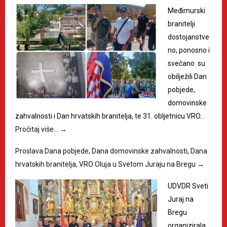
Međimurski
branitelji
dostojanstve
no, ponosno i
svečano su
obilježili Dan
pobjede,
domovinske
zahvalnosti i Dan hrvatskih branitelja, te 31. obljetnicu VRO…
Pročitaj više…
→
Proslava Dana pobjede, Dana domovinske zahvalnosti, Dana
hrvatskih branitelja, VRO Oluja u Svetom Juraju na Bregu
→
UDVDR Sveti
Juraj na
Bregu
organizirala