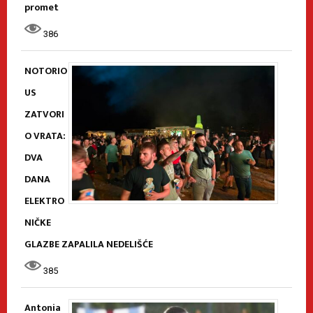
promet
386
NOTORIO
US
ZATVORI
O VRATA:
DVA
DANA
ELEKTRO
NIČKE
GLAZBE ZAPALILA NEDELIŠĆE
385
Antonia