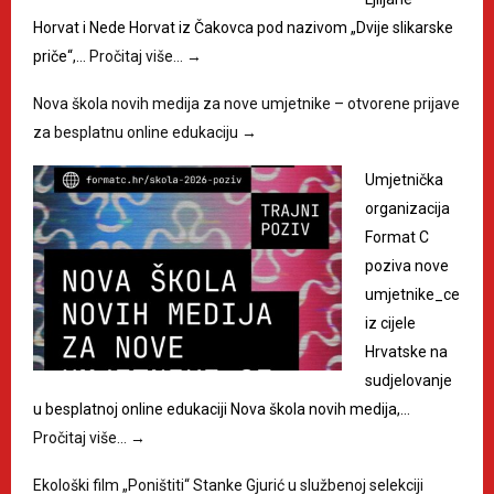
Horvat i Nede Horvat iz Čakovca pod nazivom „Dvije slikarske
priče“,…
Pročitaj više…
→
Nova škola novih medija za nove umjetnike – otvorene prijave
za besplatnu online edukaciju
→
Umjetnička
organizacija
Format C
poziva nove
umjetnike_ce
iz cijele
Hrvatske na
sudjelovanje
u besplatnoj online edukaciji Nova škola novih medija,…
Pročitaj više…
→
Ekološki film „Poništiti“ Stanke Gjurić u službenoj selekciji