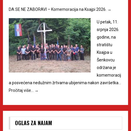
DA SE NE ZABORAVI – Komemoracija na Ksajpi 2026.
→
U petak, 11.
srpnja 2026.
godine, na
stratištu
Ksajpa u
Šenkovcu
održana je
komemoracij
a posvećena nedužnim žrtvama ubijenima nakon završetka…
Pročitaj više…
→
OGLAS ZA NAJAM