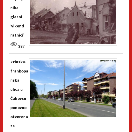
nika i
glasni
‘vikend
ratnici’
387
Zrinsko-
frankopa
nska
ulica u
Čakovcu
ponovno
otvorena
za