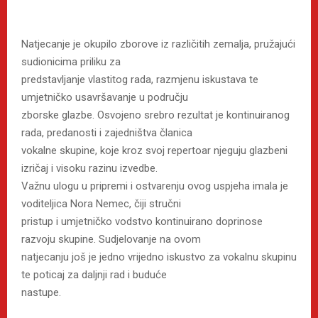
Natjecanje je okupilo zborove iz različitih zemalja, pružajući
sudionicima priliku za
predstavljanje vlastitog rada, razmjenu iskustava te
umjetničko usavršavanje u području
zborske glazbe. Osvojeno srebro rezultat je kontinuiranog
rada, predanosti i zajedništva članica
vokalne skupine, koje kroz svoj repertoar njeguju glazbeni
izričaj i visoku razinu izvedbe.
Važnu ulogu u pripremi i ostvarenju ovog uspjeha imala je
voditeljica Nora Nemec, čiji stručni
pristup i umjetničko vodstvo kontinuirano doprinose
razvoju skupine. Sudjelovanje na ovom
natjecanju još je jedno vrijedno iskustvo za vokalnu skupinu
te poticaj za daljnji rad i buduće
nastupe.