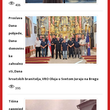
406
Proslava
Dana
pobjede,
Dana
domovins
ke
zahvalno
sti, Dana
hrvatskih branitelja, VRO Oluja u Svetom Juraju na Bregu
395
Tišina
zapovjed