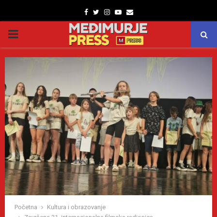
Facebook
Twitter
Instagram
Youtube
Email
PRIMARY
MENU
Početna
Kultura i obrazovanje