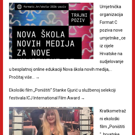
Umjetnička
organizacija
Format C
poziva nove
umjetnike_ce
iz cijele
Hrvatske na
sudjelovanje
u besplatnoj online edukaciji Nova škola novih medija,…
Pročitaj više…
→
Ekološki film „Poništiti“ Stanke Gjurić u službenoj selekciji
festivala ICJ International Film Award
→
Kratkometraž
ni ekološki
film „Poništiti
", hrvatske