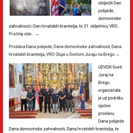
obilježili Dan
pobjede,
domovinske
zahvalnosti i Dan hrvatskih branitelja, te 31. obljetnicu VRO…
Pročitaj više…
→
Proslava Dana pobjede, Dana domovinske zahvalnosti, Dana
hrvatskih branitelja, VRO Oluja u Svetom Juraju na Bregu
→
UDVDR Sveti
Juraj na
Bregu
organizirala
je uz podršku
općine
proslavu
Dana pobjede
Dana domovinske zahvalnosti, Dana hrvatskih branitelja, te…