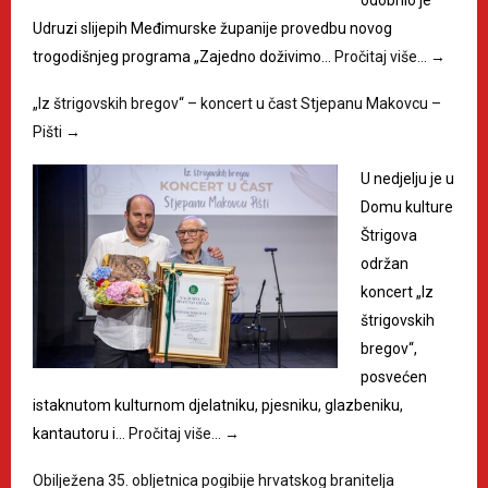
odobrilo je
Udruzi slijepih Međimurske županije provedbu novog
trogodišnjeg programa „Zajedno doživimo…
Pročitaj više…
→
„Iz štrigovskih bregov“ – koncert u čast Stjepanu Makovcu –
Pišti
→
U nedjelju je u
Domu kulture
Štrigova
održan
koncert „Iz
štrigovskih
bregov“,
posvećen
istaknutom kulturnom djelatniku, pjesniku, glazbeniku,
kantautoru i…
Pročitaj više…
→
Obilježena 35. obljetnica pogibije hrvatskog branitelja