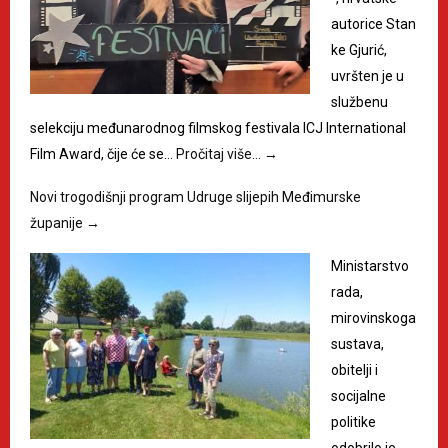
autorice Stan
ke Gjurić,
uvršten je u
službenu
selekciju međunarodnog filmskog festivala ICJ International
Film Award, čije će se…
Pročitaj više…
→
Novi trogodišnji program Udruge slijepih Međimurske
županije
→
Ministarstvo
rada,
mirovinskoga
sustava,
obitelji i
socijalne
politike