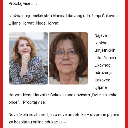
Pročitaj više…
→
Izložba umjetničkih slika članica Likovnog udruženja Čakovec
Ljiljane Horvat i Nede Horvat
→
Najava
izložbe
umjetničkih
slika članica
Likovnog
udruženja
Čakovec
Ljiljane
Horvat i Nede Horvat iz Čakovca pod nazivom „Dvije slikarske
priče“,…
Pročitaj više…
→
Nova škola novih medija za nove umjetnike – otvorene prijave
za besplatnu online edukaciju
→