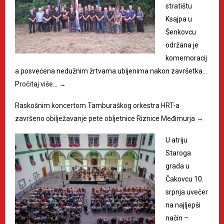
stratištu
Ksajpa u
Šenkovcu
održana je
komemoracij
a posvećena nedužnim žrtvama ubijenima nakon završetka…
Pročitaj više…
→
Raskošnim koncertom Tamburaškog orkestra HRT-a
završeno obilježavanje pete obljetnice Riznice Međimurja
→
U atriju
Staroga
grada u
Čakovcu 10.
srpnja uvečer
na najljepši
način –