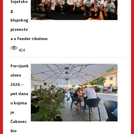
Svjetsko
g
klupskog
prvenstv
a u feeder ribolovu
424
Porcijunk
ulovo
2026. –
pet dana
u kojima
je
Čakovec
bio