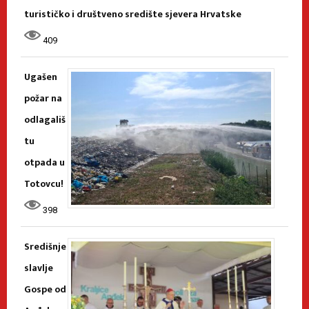
turističko i društveno središte sjevera Hrvatske
409
Ugašen
požar na
odlagališ
tu
otpada u
Totovcu!
398
Središnje
slavlje
Gospe od