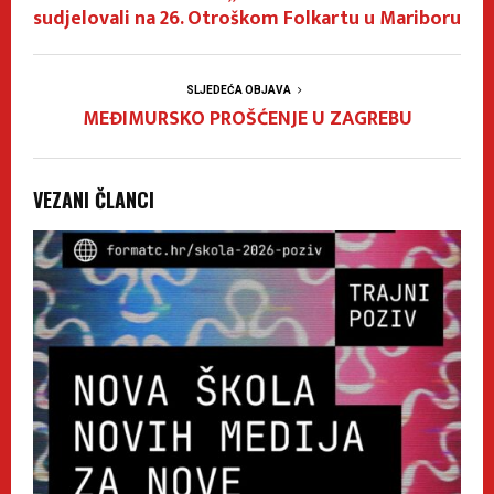
sudjelovali na 26. Otroškom Folkartu u Mariboru
SLJEDEĆA OBJAVA
MEĐIMURSKO PROŠĆENJE U ZAGREBU
VEZANI ČLANCI