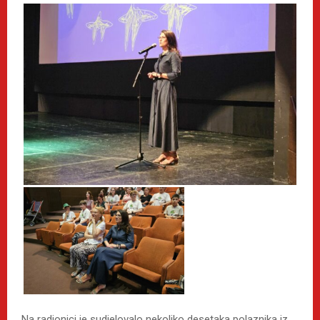
Na radionici je sudjelovalo nekoliko desetaka polaznika iz