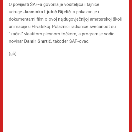
O povijesti ŠAF-a govorila je voditeljica i tajnice
udruge
Jasminka Ljubić Bijelić
, a prikazan je i
dokumentarni film o ovoj najdugovječnijoj amaterskoj školi
animacije u Hrvatskoj. Polaznici radionice svečanost su
“začini” vlastitom plesnom točkom, a program je vodio
novinar
Damir Smrtić
, također ŠAF-ovac.
(gč)