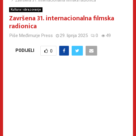
Završena 31. internacionalna filmska radionica
Kultura i obrazovanje
Završena 31. internacionalna filmska
radionica
Piše
Međimurje Press
29. lipnja 2025
0
49
PODIJELI
0