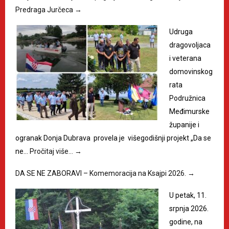
Predraga Jurčeca
→
Udruga
dragovoljaca
i veterana
domovinskog
rata
Podružnica
Međimurske
županije i
ogranak Donja Dubrava provela je višegodišnji projekt „Da se
ne…
Pročitaj više…
→
DA SE NE ZABORAVI – Komemoracija na Ksajpi 2026.
→
U petak, 11.
srpnja 2026.
godine, na