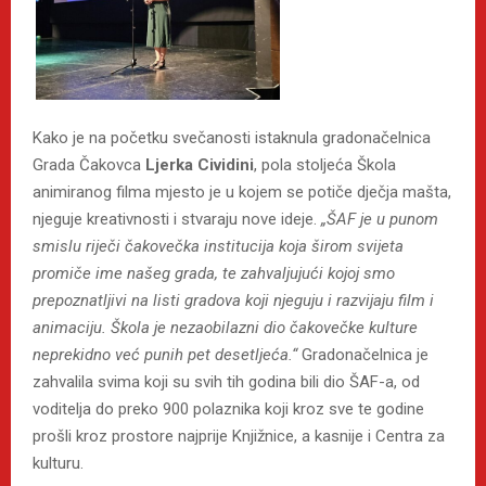
Kako je na početku svečanosti istaknula gradonačelnica
Grada Čakovca
Ljerka Cividini
, pola stoljeća Škola
animiranog filma mjesto je u kojem se potiče dječja mašta,
njeguje kreativnosti i stvaraju nove ideje.
„ŠAF je u punom
smislu riječi čakovečka institucija koja širom svijeta
promiče ime našeg grada, te zahvaljujući kojoj smo
prepoznatljivi na listi gradova koji njeguju i razvijaju film i
animaciju. Škola je nezaobilazni dio čakovečke kulture
neprekidno već punih pet desetljeća.“
Gradonačelnica je
zahvalila svima koji su svih tih godina bili dio ŠAF-a, od
voditelja do preko 900 polaznika koji kroz sve te godine
prošli kroz prostore najprije Knjižnice, a kasnije i Centra za
kulturu.