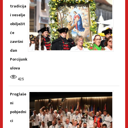
tradicija
i veselje
obilježit
će
završni
dan
Porcijunk
ulova
425
Proglaše
ni
pobjedni
ci