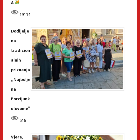
A
19114
Dodijelje
na
tradicion
alnih
priznanja
„Najbolje
na
Porcijunk
ulovome”
516
Vjera,