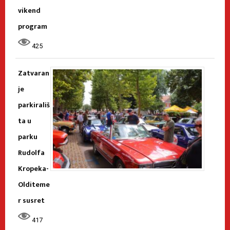
vikend
program
425
Zatvaran
je
parkirališ
ta u
parku
Rudolfa
Kropeka-
Olditeme
r susret
417