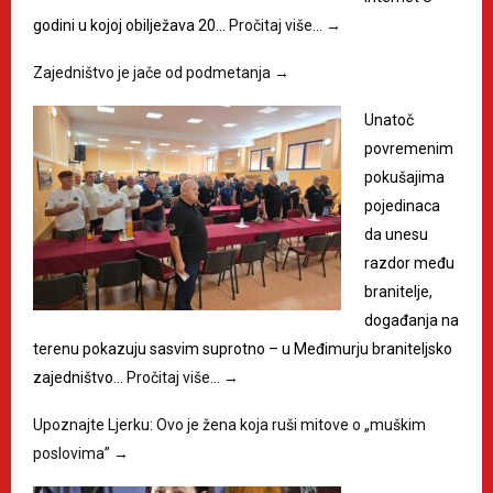
godini u kojoj obilježava 20…
Pročitaj više…
→
Zajedništvo je jače od podmetanja
→
Unatoč
povremenim
pokušajima
pojedinaca
da unesu
razdor među
branitelje,
događanja na
terenu pokazuju sasvim suprotno – u Međimurju braniteljsko
zajedništvo…
Pročitaj više…
→
Upoznajte Ljerku: Ovo je žena koja ruši mitove o „muškim
poslovima”
→