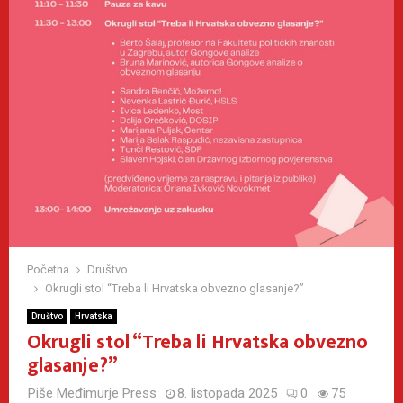
Početna
Društvo
Okrugli stol “Treba li Hrvatska obvezno glasanje?”
Društvo
Hrvatska
Okrugli stol “Treba li Hrvatska obvezno
glasanje?”
Piše
Međimurje Press
8. listopada 2025
0
75