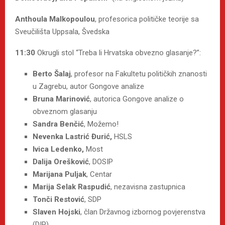
Anthoula Malkopoulou
, profesorica političke teorije sa
Sveučilišta Uppsala, Švedska
11:30
Okrugli stol “Treba li Hrvatska obvezno glasanje?”:
Berto Šalaj
, profesor na Fakultetu političkih znanosti
u Zagrebu, autor Gongove analize
Bruna Marinović
, autorica Gongove analize o
obveznom glasanju
Sandra Benčić
, Možemo!
Nevenka Lastrić Đurić,
HSLS
Ivica Ledenko,
Most
Dalija Orešković
, DOSIP
Marijana Puljak
, Centar
Marija Selak Raspudić
, nezavisna zastupnica
Tonči Restović
, SDP
Slaven Hojski
, član Državnog izbornog povjerenstva
(DIP)