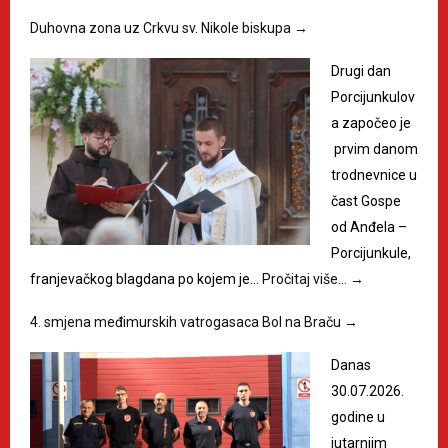
Duhovna zona uz Crkvu sv. Nikole biskupa
→
Drugi dan
Porcijunkulov
a započeo je
prvim danom
trodnevnice u
čast Gospe
od Anđela –
Porcijunkule,
franjevačkog blagdana po kojem je…
Pročitaj više…
→
4. smjena međimurskih vatrogasaca Bol na Braču
→
Danas
30.07.2026.
godine u
jutarnjim