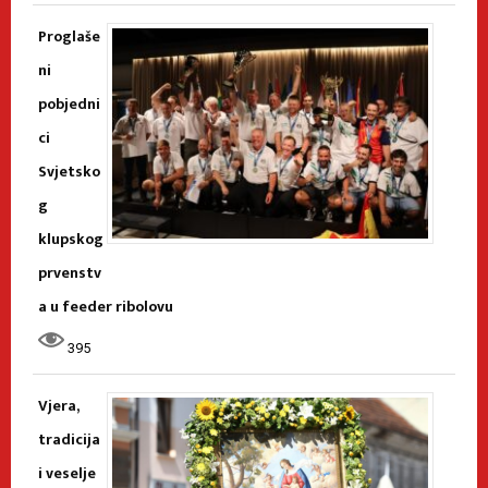
Proglaše
ni
pobjedni
ci
Svjetsko
g
klupskog
prvenstv
a u feeder ribolovu
395
Vjera,
tradicija
i veselje