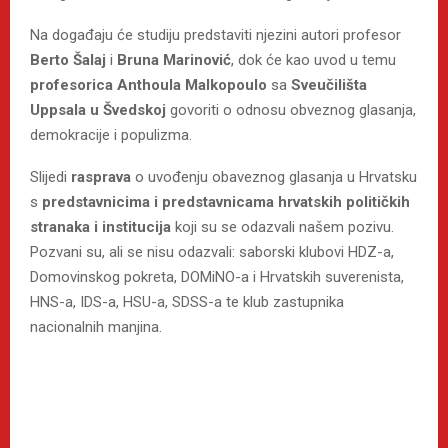
Na događaju će studiju predstaviti njezini autori profesor
Berto Šalaj
i
Bruna Marinović
, dok će kao uvod u temu
profesorica Anthoula Malkopoulo
sa
Sveučilišta
Uppsala u Švedskoj
govoriti o odnosu obveznog glasanja,
demokracije i populizma.
Slijedi
rasprava
o uvođenju obaveznog glasanja u Hrvatsku
s
predstavnicima i predstavnicama hrvatskih političkih
stranaka i institucija
koji su se odazvali našem pozivu.
Pozvani su, ali se nisu odazvali: saborski klubovi HDZ-a,
Domovinskog pokreta, DOMiNO-a i Hrvatskih suverenista,
HNS-a, IDS-a, HSU-a, SDSS-a te klub zastupnika
nacionalnih manjina.