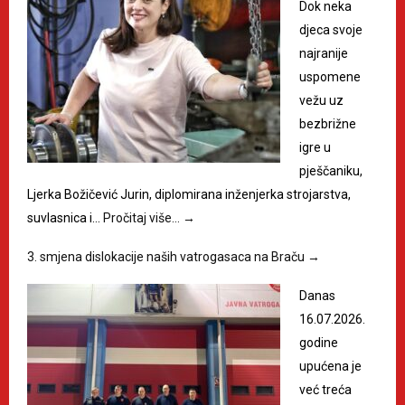
Dok neka
djeca svoje
najranije
uspomene
vežu uz
bezbrižne
igre u
pješčaniku,
Ljerka Božičević Jurin, diplomirana inženjerka strojarstva,
suvlasnica i…
Pročitaj više…
→
3. smjena dislokacije naših vatrogasaca na Braču
→
Danas
16.07.2026.
godine
upućena je
već treća