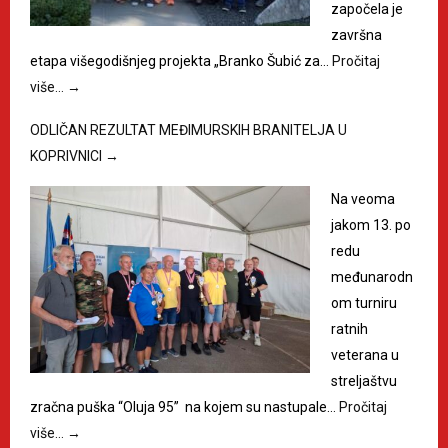
započela je
završna
etapa višegodišnjeg projekta „Branko Šubić za…
Pročitaj
više…
→
ODLIČAN REZULTAT MEĐIMURSKIH BRANITELJA U
KOPRIVNICI
→
Na veoma
jakom 13. po
redu
međunarodn
om turniru
ratnih
veterana u
streljaštvu
zračna puška “Oluja 95” na kojem su nastupale…
Pročitaj
više…
→