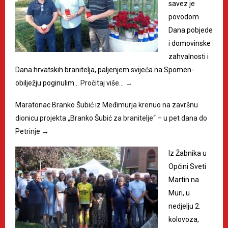
savez je
povodom
Dana pobjede
i domovinske
zahvalnosti i
Dana hrvatskih branitelja, paljenjem svijeća na Spomen-
obilježju poginulim…
Pročitaj više…
→
Maratonac Branko Šubić iz Međimurja krenuo na završnu
dionicu projekta „Branko Šubić za branitelje“ – u pet dana do
Petrinje
→
Iz Žabnika u
Općini Sveti
Martin na
Muri, u
nedjelju 2.
kolovoza,