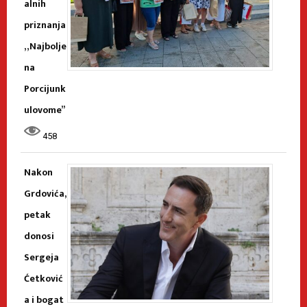
alnih
priznanja
„Najbolje
na
Porcijunk
ulovome”
458
Nakon
Grdovića,
petak
donosi
Sergeja
Ćetković
a i bogat