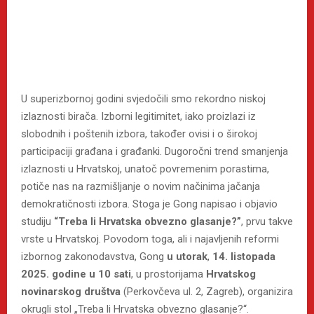
U superizbornoj godini svjedočili smo rekordno niskoj
izlaznosti birača. Izborni legitimitet, iako proizlazi iz
slobodnih i poštenih izbora, također ovisi i o širokoj
participaciji građana i građanki. Dugoročni trend smanjenja
izlaznosti u Hrvatskoj, unatoč povremenim porastima,
potiče nas na razmišljanje o novim načinima jačanja
demokratičnosti izbora. Stoga je Gong napisao i objavio
studiju
“Treba li Hrvatska obvezno glasanje?”
, prvu takve
vrste u Hrvatskoj. Povodom toga, ali i najavljenih reformi
izbornog zakonodavstva, Gong
u utorak
,
14. listopada
2025. godine u 10 sati
, u prostorijama
Hrvatskog
novinarskog društva
(Perkovčeva ul. 2, Zagreb), organizira
okrugli stol „Treba li Hrvatska obvezno glasanje?“.