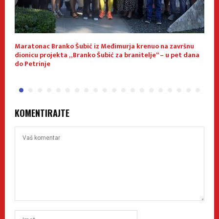
Maratonac Branko Šubić iz Međimurja krenuo na završnu
O
dionicu projekta „Branko Šubić za branitelje“ – u pet dana
do Petrinje
KOMENTIRAJTE