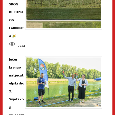
SKOG
KURUZN
OG
LABIRINT
A
17743
Jučer
krenuo
natjecat
eljski dio
9.
Svjetsko
g