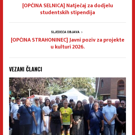
[OPĆINA SELNICA] Natječaj za dodjelu
studentskih stipendija
SLJEDEĆA OBJAVA
[OPĆINA STRAHONINEC] Javni poziv za projekte
u kulturi 2026.
VEZANI ČLANCI