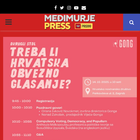
Facebook
Twitter
Instagram
Youtube
Email
PRIMARY
MENU