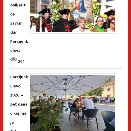
obilježit
će
završni
dan
Porcijunk
ulova
394
Porcijunk
ulovo
2026. –
pet dana
u kojima
je