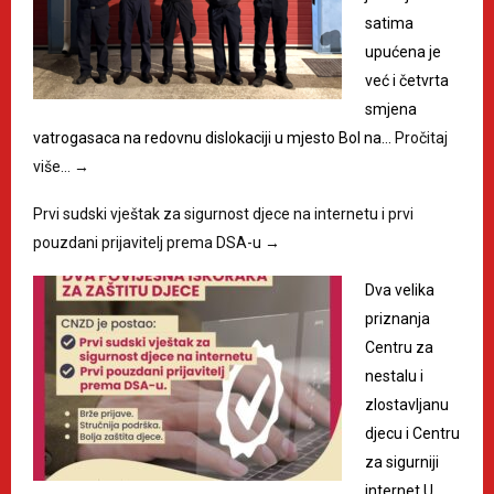
satima
upućena je
već i četvrta
smjena
vatrogasaca na redovnu dislokaciji u mjesto Bol na…
Pročitaj
više…
→
Prvi sudski vještak za sigurnost djece na internetu i prvi
pouzdani prijavitelj prema DSA-u
→
Dva velika
priznanja
Centru za
nestalu i
zlostavljanu
djecu i Centru
za sigurniji
internet U