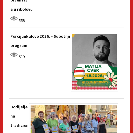
prvenstv
a u ribolovu
558
Porcijunkulovo 2026. – Subotnji
program
539
Dodijelje
na
tradicion