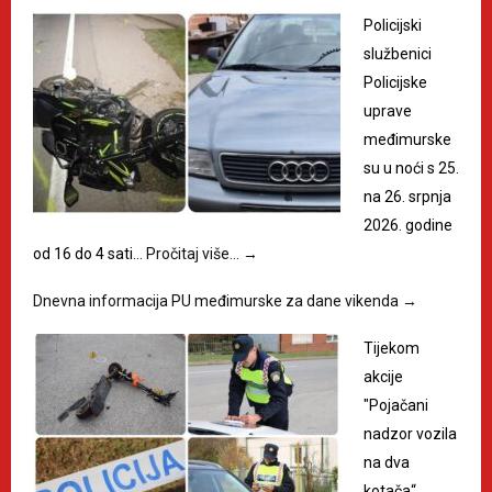
Policijski
službenici
Policijske
uprave
međimurske
su u noći s 25.
na 26. srpnja
2026. godine
od 16 do 4 sati…
Pročitaj više…
→
Dnevna informacija PU međimurske za dane vikenda
→
Tijekom
akcije
"Pojačani
nadzor vozila
na dva
kotača“