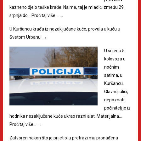
kazneno djelo teške krađe. Naime, taj je mladić između 29.
srpnja do…
Pročitaj više…
→
U Kuršancu krađa iz nezaključane kuće, provala u kuću u
Svetom Urbanu!
→
U srijedu 5.
kolovoza u
noćnim
satima, u
Kuršancu,
Glavnoj ulici,
nepoznati
počinitelj je iz
hodnika nezaključane kuće ukrao razni alat. Materijalna…
Pročitaj više…
→
Zatvoren nakon što je prijetio-u pretrazi mu pronađena