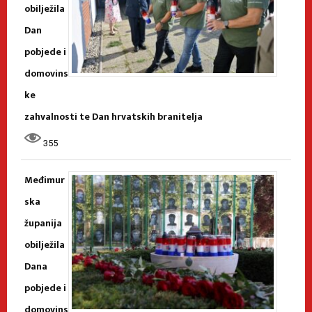
obilježila
Dan
pobjede i
domovins
ke
zahvalnosti te Dan hrvatskih branitelja
355
Međimur
ska
županija
obilježila
Dana
pobjede i
domovins