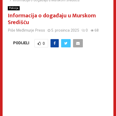
Informacija o događaju u Murskom Središću
Policija
Informacija o događaju u Murskom
Središću
Piše
Međimurje Press
5. prosinca 2025
0
68
PODIJELI
0