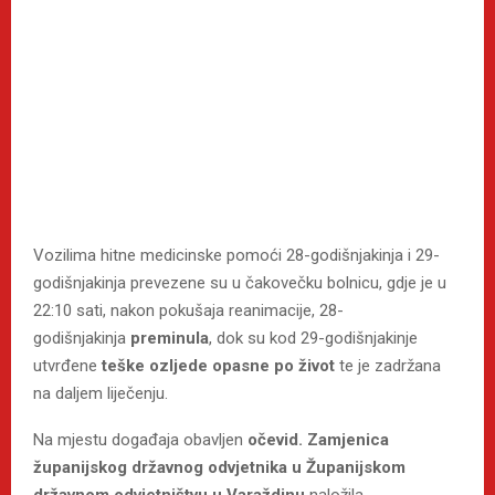
Vozilima hitne medicinske pomoći 28-godišnjakinja i 29-
godišnjakinja prevezene su u čakovečku bolnicu, gdje je u
22:10 sati, nakon pokušaja reanimacije, 28-
godišnjakinja
preminula
, dok su kod 29-godišnjakinje
utvrđene
teške ozljede opasne po život
te je zadržana
na daljem liječenju.
Na mjestu događaja obavljen
očevid. Z
amjenica
županijskog državnog odvjetnika u Županijskom
državnom odvjetništvu u Varaždinu
naložila