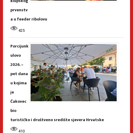
klupskog
prvenstv
a u feeder ribolovu
425
Porcijunk
ulovo
2026. –
pet dana
u kojima
je
Čakovec
bio
turističko i društveno središte sjevera Hrvatske
410