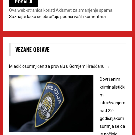
Ova web-stranica koristi Akismet za smanjenje spama.
Saznajte kako se obrađuju podaci vaših komentara.
VEZANE OBJAVE
Mladić osumnjičen za provalu u Gornjem Hrašćanu
→
Dovršenim
kriminalistički
m
istraživanjem
nad 22-
godišnjakom
sumnja se da
je počinio