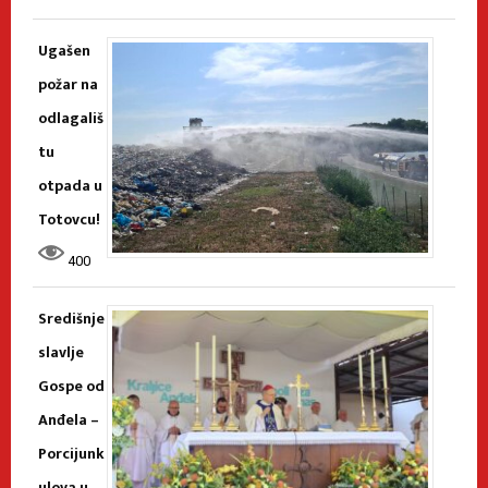
Ugašen
požar na
odlagališ
tu
otpada u
Totovcu!
400
Središnje
slavlje
Gospe od
Anđela –
Porcijunk
ulova u