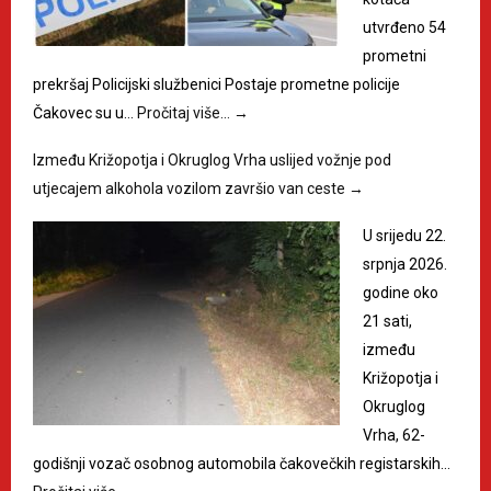
utvrđeno 54
prometni
prekršaj Policijski službenici Postaje prometne policije
Čakovec su u…
Pročitaj više…
→
Između Križopotja i Okruglog Vrha uslijed vožnje pod
utjecajem alkohola vozilom završio van ceste
→
U srijedu 22.
srpnja 2026.
godine oko
21 sati,
između
Križopotja i
Okruglog
Vrha, 62-
godišnji vozač osobnog automobila čakovečkih registarskih…