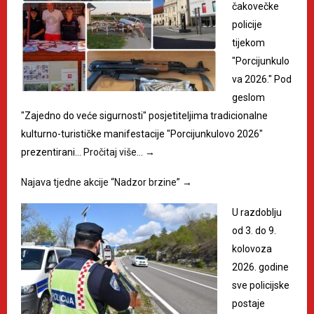
čakovečke
policije
tijekom
"Porcijunkulo
va 2026." Pod
geslom
"Zajedno do veće sigurnosti" posjetiteljima tradicionalne
kulturno-turističke manifestacije "Porcijunkulovo 2026"
prezentirani…
Pročitaj više…
→
Najava tjedne akcije “Nadzor brzine”
→
U razdoblju
od 3. do 9.
kolovoza
2026. godine
sve policijske
postaje