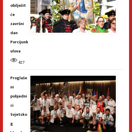
obilježit
će
završni
dan
Porcijunk
ulova
427
Proglaše
ni
pobjedni
ci
Svjetsko
g