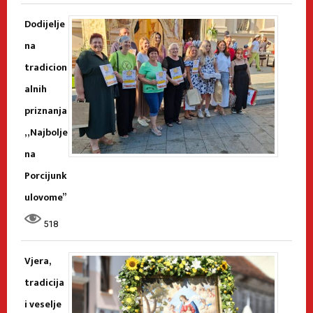
Dodijelje
na
tradicion
alnih
priznanja
„Najbolje
na
Porcijunk
ulovome”
518
Vjera,
tradicija
i veselje