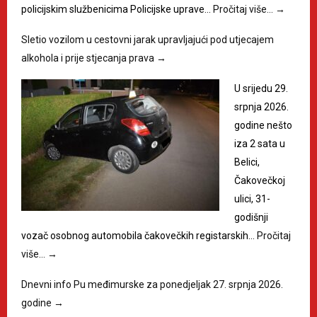
policijskim službenicima Policijske uprave…
Pročitaj više…
→
Sletio vozilom u cestovni jarak upravljajući pod utjecajem
alkohola i prije stjecanja prava
→
U srijedu 29.
srpnja 2026.
godine nešto
iza 2 sata u
Belici,
Čakovečkoj
ulici, 31-
godišnji
vozač osobnog automobila čakovečkih registarskih…
Pročitaj
više…
→
Dnevni info Pu međimurske za ponedjeljak 27. srpnja 2026.
godine
→