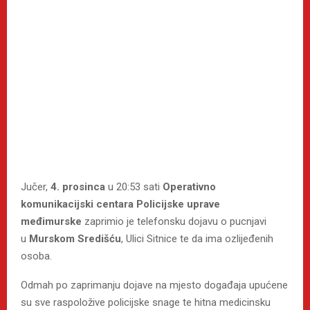
Jučer,
4. prosinca
u 20:53 sati
Operativno
komunikacijski centara Policijske uprave
međimurske
zaprimio je telefonsku dojavu o pucnjavi
u
Murskom Središću
, Ulici Sitnice te da ima ozlijeđenih
osoba.
Odmah po zaprimanju dojave na mjesto događaja upućene
su sve raspoložive policijske snage te hitna medicinsku