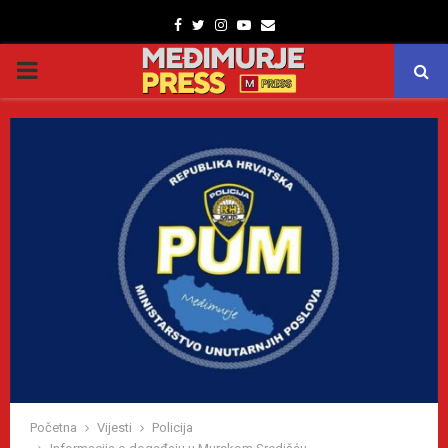
Facebook
Twitter
Instagram
Youtube
Email
PRIMARY
MENU
Početna
Vijesti
Policija