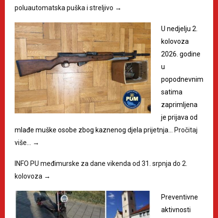
poluautomatska puška i streljivo
→
U nedjelju 2.
kolovoza
2026. godine
u
popodnevnim
satima
zaprimljena
je prijava od
mlađe muške osobe zbog kaznenog djela prijetnja…
Pročitaj
više…
→
INFO PU međimurske za dane vikenda od 31. srpnja do 2.
kolovoza
→
Preventivne
aktivnosti