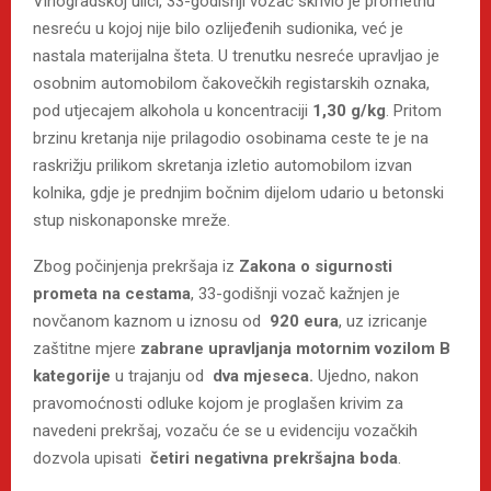
Vinogradskoj ulici, 33-godišnji vozač skrivio je prometnu
nesreću u kojoj nije bilo ozlijeđenih sudionika, već je
nastala materijalna šteta. U trenutku nesreće upravljao je
osobnim automobilom čakovečkih registarskih oznaka,
pod utjecajem alkohola u koncentraciji
1,30 g/kg
. Pritom
brzinu kretanja nije prilagodio osobinama ceste te je na
raskrižju prilikom skretanja izletio automobilom izvan
kolnika, gdje je prednjim bočnim dijelom udario u betonski
stup niskonaponske mreže.
Zbog počinjenja prekršaja iz
Zakona o sigurnosti
prometa na cestama
, 33-godišnji vozač kažnjen je
novčanom kaznom u iznosu od
920 eura
, uz izricanje
zaštitne mjere
zabrane upravljanja motornim vozilom
B
kategorije
u trajanju od
dva mjeseca.
Ujedno, nakon
pravomoćnosti odluke kojom je proglašen krivim za
navedeni prekršaj, vozaču će se u evidenciju vozačkih
dozvola upisati
četiri negativna prekršajna boda
.