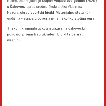
Naime, osumnjičeni je
krajem
veljače ove godine
(2026.)
u
Čakovcu
, ispred srednje škole u Ulici Vladimira
Nazora,
ukrao sportski bicikl
.
Materijalnu štetu
40-
godišnja vlasnica procijenila je na
nekoliko stotina eura
.
Tijekom kriminalističkog istraživanja čakovečki
policajci pronašli su ukradeni bicikl te ga vratili
vlasnici.