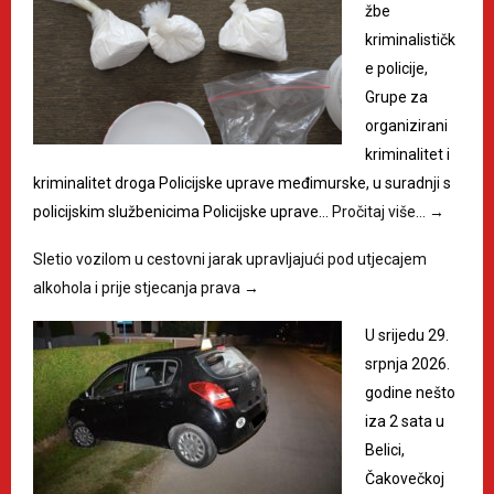
žbe
kriminalističk
e policije,
Grupe za
organizirani
kriminalitet i
kriminalitet droga Policijske uprave međimurske, u suradnji s
policijskim službenicima Policijske uprave…
Pročitaj više…
→
Sletio vozilom u cestovni jarak upravljajući pod utjecajem
alkohola i prije stjecanja prava
→
U srijedu 29.
srpnja 2026.
godine nešto
iza 2 sata u
Belici,
Čakovečkoj