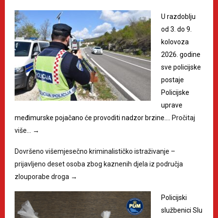
U razdoblju
od 3. do 9.
kolovoza
2026. godine
sve policijske
postaje
Policijske
uprave
međimurske pojačano će provoditi nadzor brzine.…
Pročitaj
više…
→
Dovršeno višemjesečno kriminalističko istraživanje –
prijavljeno deset osoba zbog kaznenih djela iz područja
zlouporabe droga
→
Policijski
službenici Slu