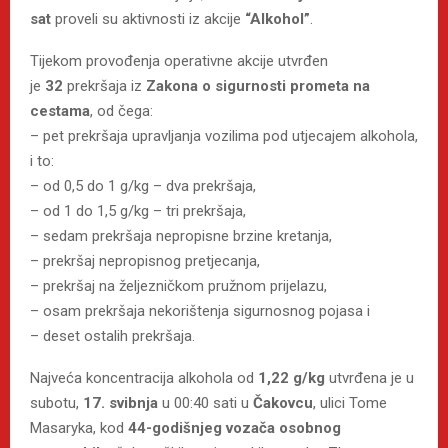
sat
proveli su aktivnosti iz akcije
“Alkohol”
.
Tijekom provođenja operativne akcije utvrđen
je
32
prekršaja iz
Zakona o sigurnosti prometa na
cestama
, od čega:
– pet prekršaja upravljanja vozilima pod utjecajem alkohola,
i to:
– od 0,5 do 1 g/kg – dva prekršaja,
– od 1 do 1,5 g/kg – tri prekršaja,
– sedam prekršaja nepropisne brzine kretanja,
– prekršaj nepropisnog pretjecanja,
– prekršaj na željezničkom pružnom prijelazu,
– osam prekršaja nekorištenja sigurnosnog pojasa i
– deset ostalih prekršaja.
Najveća koncentracija alkohola od
1,22 g/kg
utvrđena je u
subotu,
17. svibnja
u 00:40 sati u
Čakovcu
, ulici Tome
Masaryka, kod
44-godišnjeg vozača osobnog