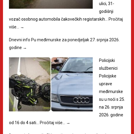
ulici, 31-
godišnji
vozač osobnog automobila čakovečkih registarskih…
Pročitaj
više…
→
Dnevni info Pu međimurske za ponedjeljak 27. srpnja 2026.
godine
→
Policijski
službenici
Policijske
uprave
međimurske
su u noći s 25.
na 26. srpnja
2026. godine
od 16 do 4 sati…
Pročitaj više…
→