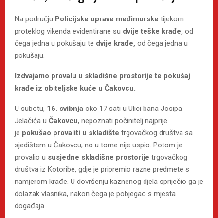
Na području
Policijske uprave međimurske
tijekom
proteklog vikenda evidentirane su
dvije teške krađe,
od
čega jedna u pokušaju te
dvije krađe,
od čega jedna u
pokušaju.
Izdvajamo provalu u skladišne prostorije te pokušaj
krađe iz obiteljske kuće u Čakovcu.
U subotu,
16. svibnja
oko 17 sati u Ulici bana Josipa
Jelačića u
Čakovcu
, nepoznati počinitelj najprije
je
pokušao provaliti u skladište
trgovačkog društva sa
sjedištem u Čakovcu, no u tome nije uspio. Potom je
provalio u
susjedne
skladišne prostorije
trgovačkog
društva iz Kotoribe, gdje je pripremio razne predmete s
namjerom krađe. U dovršenju kaznenog djela spriječio ga je
dolazak vlasnika, nakon čega je pobjegao s mjesta
događaja.