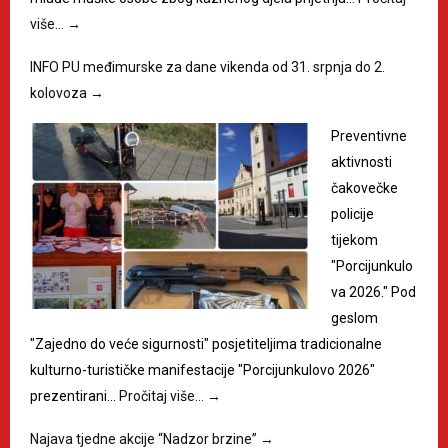
više…
→
INFO PU međimurske za dane vikenda od 31. srpnja do 2.
kolovoza
→
Preventivne
aktivnosti
čakovečke
policije
tijekom
"Porcijunkulo
va 2026." Pod
geslom
"Zajedno do veće sigurnosti" posjetiteljima tradicionalne
kulturno-turističke manifestacije "Porcijunkulovo 2026"
prezentirani…
Pročitaj više…
→
Najava tjedne akcije “Nadzor brzine”
→