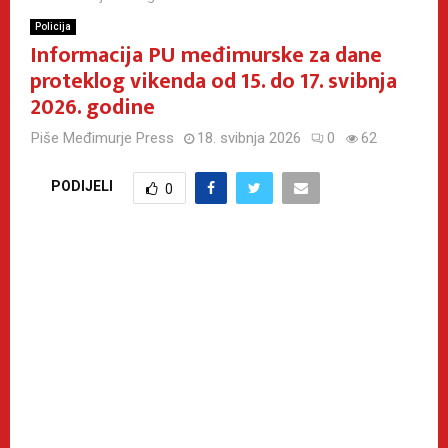
Policija
Informacija PU međimurske za dane
proteklog vikenda od 15. do 17. svibnja
2026. godine
Piše
Međimurje Press
18. svibnja 2026
0
62
PODIJELI
0