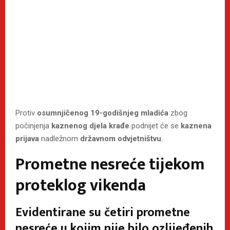
Protiv
osumnjičenog 19-godišnjeg mladića
zbog
počinjenja
kaznenog djela krađe
podnijet će se
kaznena
prijava
nadležnom
državnom odvjetništvu
.
Prometne nesreće tijekom
proteklog vikenda
Evidentirane su četiri prometne
nesreće u kojim nije bilo ozlijeđenih