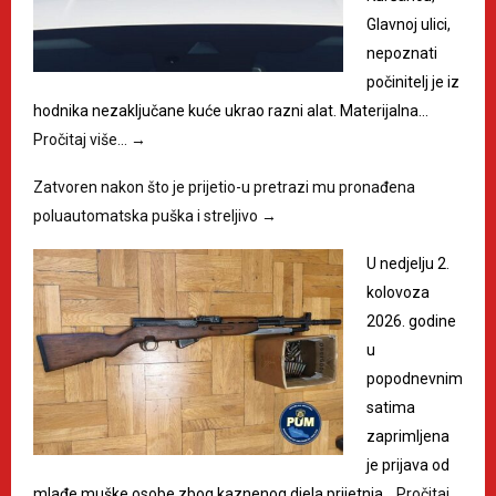
Glavnoj ulici,
nepoznati
počinitelj je iz
hodnika nezaključane kuće ukrao razni alat. Materijalna…
Pročitaj više…
→
Zatvoren nakon što je prijetio-u pretrazi mu pronađena
poluautomatska puška i streljivo
→
U nedjelju 2.
kolovoza
2026. godine
u
popodnevnim
satima
zaprimljena
je prijava od
mlađe muške osobe zbog kaznenog djela prijetnja…
Pročitaj