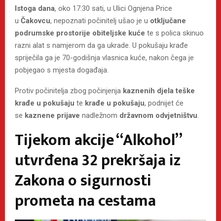
Istoga dana
, oko 17:30 sati, u Ulici Ognjena Price
u
Čakovcu
, nepoznati počinitelj ušao je u
otključane
podrumske prostorije obiteljske kuće
te s polica skinuo
razni alat s namjerom da ga ukrade. U pokušaju krađe
spriječila ga je 70-godišnja vlasnica kuće, nakon čega je
pobjegao s mjesta događaja.
Protiv počinitelja zbog počinjenja
kaznenih djela teške
krađe u pokušaju
te
krađe u pokušaju
, podnijet će
se
kaznene prijave
nadležnom
državnom odvjetništvu
.
Tijekom akcije “Alkohol”
utvrđena 32 prekršaja iz
Zakona o sigurnosti
prometa na cestama