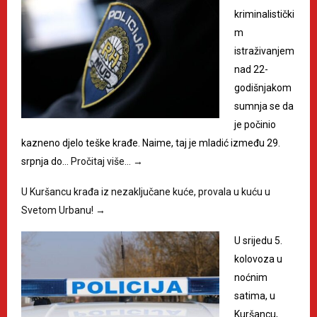
kriminalistički
m
istraživanjem
nad 22-
godišnjakom
sumnja se da
je počinio
kazneno djelo teške krađe. Naime, taj je mladić između 29.
srpnja do…
Pročitaj više…
→
U Kuršancu krađa iz nezaključane kuće, provala u kuću u
Svetom Urbanu!
→
U srijedu 5.
kolovoza u
noćnim
satima, u
Kuršancu,