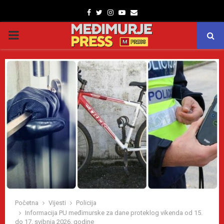
Facebook
Twitter
Instagram
Youtube
Email
PRIMARY
MENU
Početna
Vijesti
Policija
Informacija PU međimurske za dane proteklog vikenda od 15.
do 17. svibnja 2026. godine