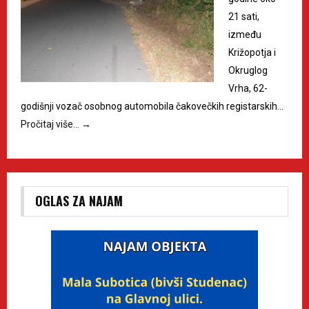
21 sati,
između
Križopotja i
Okruglog
Vrha, 62-
godišnji vozač osobnog automobila čakovečkih registarskih…
Pročitaj više…
→
OGLAS ZA NAJAM