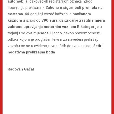
automobila,
čakovečkih registarskih oznaka. Zbog
počinjenja prekršaja iz
Zakona o sigurnosti prometa na
cestama
, 44-godišnji vozač kažnjen je
novčanom
kaznom
u iznos od
790 eura
, uz izricanje
zaštitne mjera
zabrane upravljanja motornim vozilom B kategorije
u
trajanju od
dva mjeseca
. Ujedno, nakon pravomoćnosti
odluke kojom je proglašen krivim za navedeni prekršaj,
vozaču će se u evidenciju vozačkih dozvola upisati
četiri
negativna prekršajna boda
.
Radovan Gačal