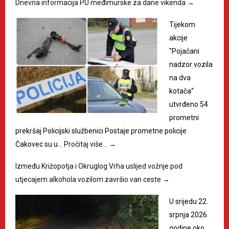
Dnevna informacija PU međimurske za dane vikenda
→
Tijekom
akcije
"Pojačani
nadzor vozila
na dva
kotača“
utvrđeno 54
prometni
prekršaj Policijski službenici Postaje prometne policije
Čakovec su u…
Pročitaj više…
→
Između Križopotja i Okruglog Vrha uslijed vožnje pod
utjecajem alkohola vozilom završio van ceste
→
U srijedu 22.
srpnja 2026.
godine oko