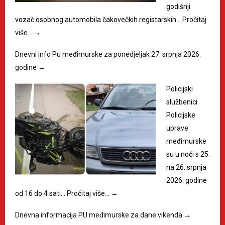
godišnji
vozač osobnog automobila čakovečkih registarskih…
Pročitaj
više…
→
Dnevni info Pu međimurske za ponedjeljak 27. srpnja 2026.
godine
→
Policijski
službenici
Policijske
uprave
međimurske
su u noći s 25.
na 26. srpnja
2026. godine
od 16 do 4 sati…
Pročitaj više…
→
Dnevna informacija PU međimurske za dane vikenda
→