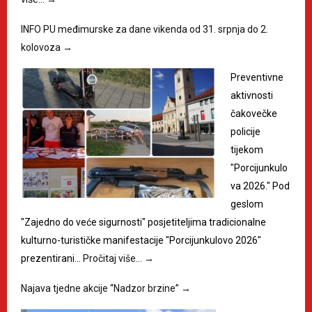
INFO PU međimurske za dane vikenda od 31. srpnja do 2.
kolovoza
→
Preventivne
aktivnosti
čakovečke
policije
tijekom
"Porcijunkulo
va 2026." Pod
geslom
"Zajedno do veće sigurnosti" posjetiteljima tradicionalne
kulturno-turističke manifestacije "Porcijunkulovo 2026"
prezentirani…
Pročitaj više…
→
Najava tjedne akcije “Nadzor brzine”
→