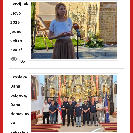
Porcijunk
ulovo
2026. –
Jedno
veliko
hvala!
405
Proslava
Dana
pobjede,
Dana
domovins
ke
zahvalno