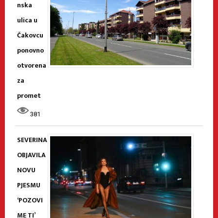
nska
ulica u
Čakovcu
ponovno
otvorena
za
promet
381
SEVERINA
OBJAVILA
NOVU
PJESMU
‘POZOVI
ME TI’