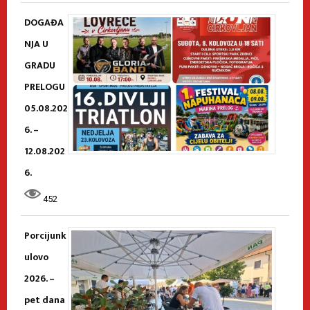
DOGAĐA
NJA U
GRADU
PRELOGU
05.08.202
6. –
12.08.202
6.
452
Porcijunk
ulovo
2026. –
pet dana