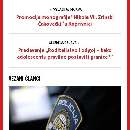
PRIJAŠNJA OBJAVA
Promocija monografije “Nikola VII. Zrinski
Čakovečki” u Koprivnici
SLJEDEĆA OBJAVA
Predavanje „Roditeljstvo i odgoj – kako
adolescentu pravilno postaviti granice?”
VEZANI ČLANCI