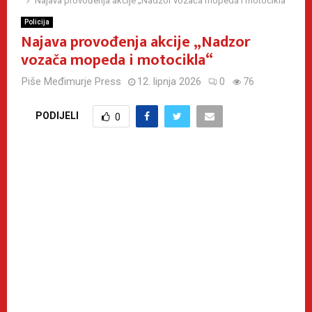
Najava provođenja akcije „Nadzor vozača mopeda i motocikla“
Policija
Najava provođenja akcije „Nadzor
vozača mopeda i motocikla“
Piše
Međimurje Press
12. lipnja 2026
0
76
PODIJELI
0