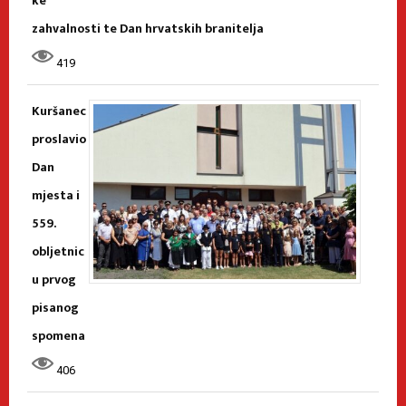
ke
zahvalnosti te Dan hrvatskih branitelja
419
Kuršanec
proslavio
Dan
mjesta i
559.
obljetnic
u prvog
pisanog
spomena
406