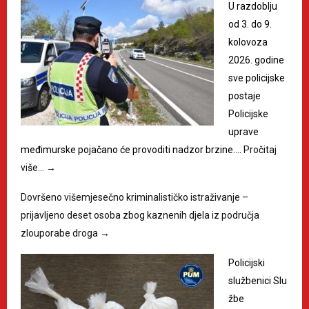
U razdoblju
od 3. do 9.
kolovoza
2026. godine
sve policijske
postaje
Policijske
uprave
međimurske pojačano će provoditi nadzor brzine.…
Pročitaj
više…
→
Dovršeno višemjesečno kriminalističko istraživanje –
prijavljeno deset osoba zbog kaznenih djela iz područja
zlouporabe droga
→
Policijski
službenici Slu
žbe