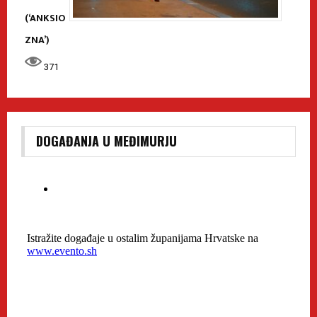
(‘ANKSIO
ZNA’)
371
DOGAĐANJA U MEĐIMURJU