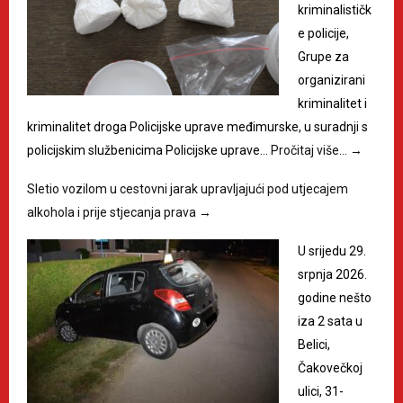
kriminalističk
e policije,
Grupe za
organizirani
kriminalitet i
kriminalitet droga Policijske uprave međimurske, u suradnji s
policijskim službenicima Policijske uprave…
Pročitaj više…
→
Sletio vozilom u cestovni jarak upravljajući pod utjecajem
alkohola i prije stjecanja prava
→
U srijedu 29.
srpnja 2026.
godine nešto
iza 2 sata u
Belici,
Čakovečkoj
ulici, 31-