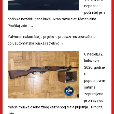
nepoznati
počinitelj je iz
hodnika nezaključane kuće ukrao razni alat. Materijalna…
Pročitaj više…
→
Zatvoren nakon što je prijetio-u pretrazi mu pronađena
poluautomatska puška i streljivo
→
U nedjelju 2.
kolovoza
2026. godine
u
popodnevnim
satima
zaprimljena
je prijava od
mlađe muške osobe zbog kaznenog djela prijetnja…
Pročitaj
više…
→