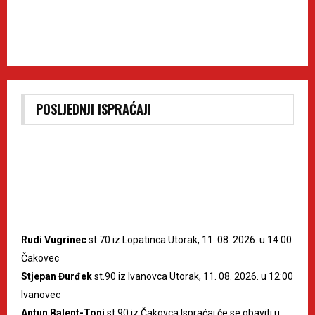
POSLJEDNJI ISPRAĆAJI
Rudi Vugrinec
st.70 iz Lopatinca Utorak, 11. 08. 2026. u 14:00
Čakovec
Stjepan Đurđek
st.90 iz Ivanovca Utorak, 11. 08. 2026. u 12:00
Ivanovec
Antun Balent-Toni
st.90 iz Čakovca Ispraćaj će se obaviti u