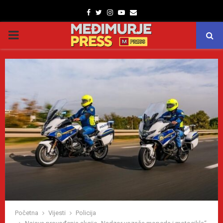
Facebook
Twitter
Instagram
Youtube
Email
PRIMARY
MENU
Početna
Vijesti
Policija