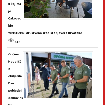
u kojima
je
Čakovec
bio
turističko i društveno središte sjevera Hrvatske
449
Općina
Nedelišć
e
obilježila
Dan
pobjede i
domovins