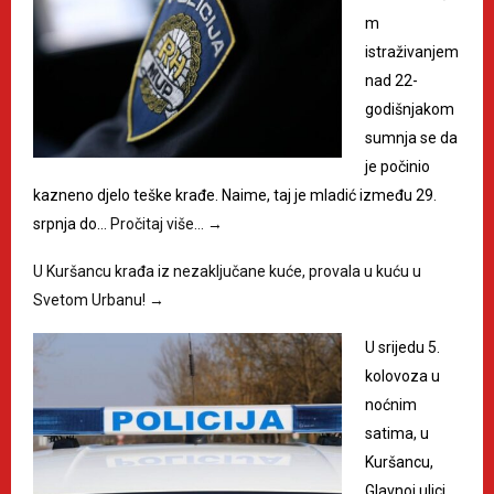
m
istraživanjem
nad 22-
godišnjakom
sumnja se da
je počinio
kazneno djelo teške krađe. Naime, taj je mladić između 29.
srpnja do…
Pročitaj više…
→
U Kuršancu krađa iz nezaključane kuće, provala u kuću u
Svetom Urbanu!
→
U srijedu 5.
kolovoza u
noćnim
satima, u
Kuršancu,
Glavnoj ulici,