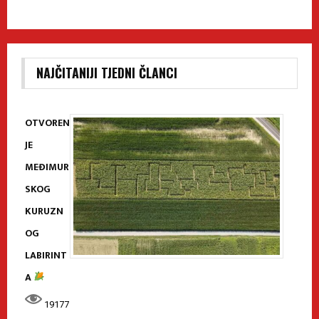
NAJČITANIJI TJEDNI ČLANCI
OTVOREN
JE
MEĐIMUR
SKOG
KURUZN
OG
LABIRINT
A
19177