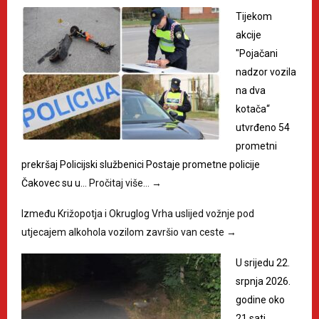
Tijekom
akcije
"Pojačani
nadzor vozila
na dva
kotača“
utvrđeno 54
prometni
prekršaj Policijski službenici Postaje prometne policije
Čakovec su u…
Pročitaj više…
→
Između Križopotja i Okruglog Vrha uslijed vožnje pod
utjecajem alkohola vozilom završio van ceste
→
U srijedu 22.
srpnja 2026.
godine oko
21 sati,