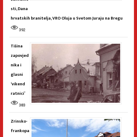
sti, Dana
hrvatskih branitelja, VRO Oluja u Svetom Juraju na Bregu
392
Tišina
zapovjed
nika i
glasni
‘vikend
ratnici’
383
Zrinsko-
frankopa