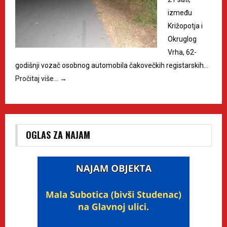
između
Križopotja i
Okruglog
Vrha, 62-
godišnji vozač osobnog automobila čakovečkih registarskih…
Pročitaj više…
→
OGLAS ZA NAJAM