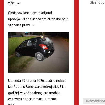
Glasnogo
više…
→
Sletio vozilom u cestovni jarak
upravljajući pod utjecajem alkohola i prije
stjecanja prava
→
U srijedu 29. srpnja 2026. godine nešto
iza 2 sata u Belici, Čakovečkoj ulici, 31-
godišnji vozač osobnog automobila
čakovečkih registarskih…
Pročitaj
ČAKOVEČKI POLI
više…
→