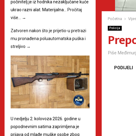
počinitelj je iz hodnika nezaključane kuće
ukrao razni alat. Materijalna…
Pročitaj
više…
→
Početna
Vijes
Policija
Zatvoren nakon što je prijetio-u pretrazi
Prepo
mu pronađena poluautomatska puška i
streljivo
→
Piše
Međimurj
PODIJELI
U nedjelju 2. kolovoza 2026. godine u
popodnevnim satima zaprimljena je
prijava od mlađe muške osobe zbog