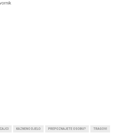
vornik
CAJCI
KAZNENO DJELO
PREPOZNAJETE OSOBU?
TRAGOVI