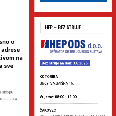
HEP – BEZ STRUJE
sno o
 adrese
zivom na
a sve
Bez struje na dan: 3.8.2026.
KOTORIBA
Ulica:
SAJMIŠNA 16.
u sklopu
Vrijeme: 08:00 - 12:00
otina eura.
--------------------------------------------------------
ČAKOVEC