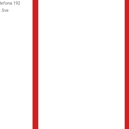
elefona 192
. Sve
al