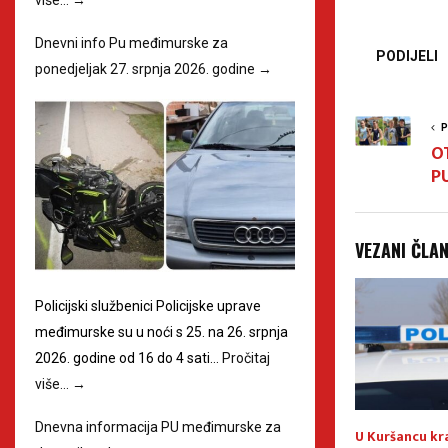
Dnevni info Pu međimurske za
PODIJELI
ponedjeljak 27. srpnja 2026. godine
→
P
O
P
VEZANI ČLA
Policijski službenici Policijske uprave
međimurske su u noći s 25. na 26. srpnja
2026. godine od 16 do 4 sati…
Pročitaj
više…
→
Dnevna informacija PU međimurske za
-represivna akcija
Računalna prijevara
U Kuršancu kr