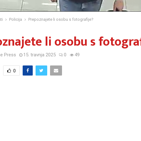
ti
Policija
Prepoznajete li osobu s fotografije?
znajete li osobu s fotograf
e Press
15. travnja 2025
0
49
0