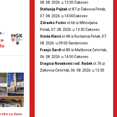
08. 08. 2026. u 13:30 Čakovec
Štefanija Pajtak
st.87 iz Čakovca Petak,
07. 08. 2026. u 14:00Čakovec
Zdravko Fodor
st.66 iz Mihovljana
Petak, 07. 08. 2026. u 13:30 Čakovec
VA
Siniša Klarić
st.48 iz Kuršanca Petak, 07.
a-
08. 2026. u 09:00 Šandorovec
te
Franjo Šardi
st.80 iz Mačkovca Četvrtak,
06. 08. 2026. u 14:00 Čakovec
Dragica Novaković rođ. Radek
st.76 iz
Žiškovca Četvrtak, 06. 08. 2026. u 13:30
rske za dane
Najava tjedne akcije “Nadzor
Dovršeno višemje