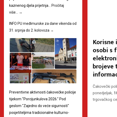
kaznenog djela prijetnja…
Pročitaj
više…
→
INFO PU međimurske za dane vikenda od
31. srpnja do 2. kolovoza
→
Korisne 
osobi s 
elektron
brojeve 
informac
Čakovečki poli
Preventivne aktivnosti čakovečke policije
ponedjeljak,
1
tijekom "Porcijunkulova 2026." Pod
trgovačkog cen
geslom "Zajedno do veće sigurnosti"
posjetiteljima tradicionalne kulturno-