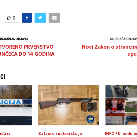
0
RIJAŠNJA OBJAVA
SLJEDEĆA OBJA
TVORENO PRVENSTVO
Novi Zakon o strancim
UNČECA DO 14 GODINA
upu
NCI
ađa iz
Zatvoren nakon što je
INFO PU međimu