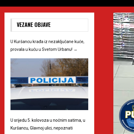
VEZANE OBJAVE
U Kuršancu krađa iz nezaključane kuće,
provala u kuću u Svetom Urbanu!
→
U srijedu 5. kolovoza u noćnim satima, u
Kuršancu, Glavnoj ulici, nepoznati