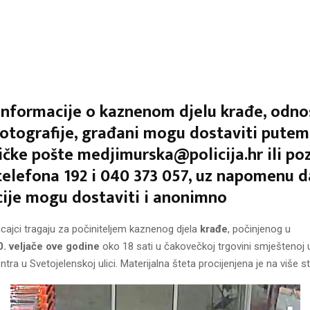
informacije o kaznenom djelu krađe, odno
fotografije, građani mogu dostaviti putem
ičke pošte medjimurska@policija.hr ili po
telefona 192 i 040 373 057, uz napomenu d
ije mogu dostaviti i anonimno
cajci tragaju za počiniteljem kaznenog djela
krađe
, počinjenog u
0.
veljače ove godine
oko 18 sati u čakovečkoj trgovini smještenoj 
tra u Svetojelenskoj ulici. Materijalna šteta procijenjena je na više st