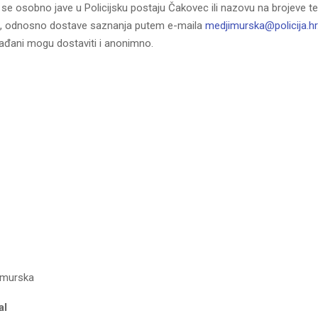
 se osobno jave u Policijsku postaju Čakovec ili nazovu na brojeve t
57, odnosno dostave saznanja putem e-maila
medjimurska@policija.hr
rađani mogu dostaviti i anonimno.
imurska
adovan Gač