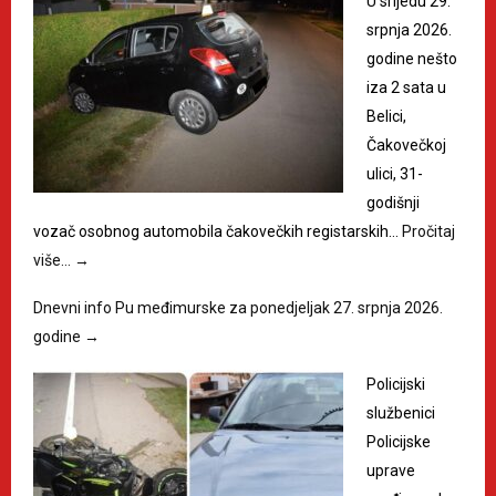
U srijedu 29.
srpnja 2026.
godine nešto
iza 2 sata u
Belici,
Čakovečkoj
ulici, 31-
godišnji
vozač osobnog automobila čakovečkih registarskih…
Pročitaj
više…
→
Dnevni info Pu međimurske za ponedjeljak 27. srpnja 2026.
godine
→
Policijski
službenici
Policijske
uprave