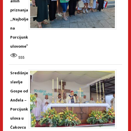
alnih
priznanja
„Najbolje
na
Porcijunk
ulovome”
555
Središnje
slavlje
Gospe od
Anđela –
Porcijunk
ulova u
Čakovcu