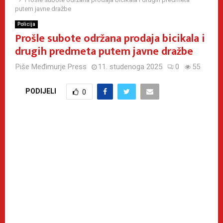
putem javne dražbe
Policija
Prošle subote održana prodaja bicikala i
drugih predmeta putem javne dražbe
Piše
Međimurje Press
11. studenoga 2025
0
55
PODIJELI
0