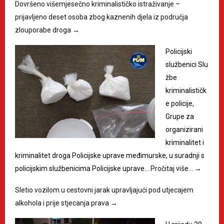
Dovršeno višemjesečno kriminalističko istraživanje –
prijavljeno deset osoba zbog kaznenih djela iz područja
zlouporabe droga
→
Policijski
službenici Slu
žbe
kriminalističk
e policije,
Grupe za
organizirani
kriminalitet i
kriminalitet droga Policijske uprave međimurske, u suradnji s
policijskim službenicima Policijske uprave…
Pročitaj više…
→
Sletio vozilom u cestovni jarak upravljajući pod utjecajem
alkohola i prije stjecanja prava
→