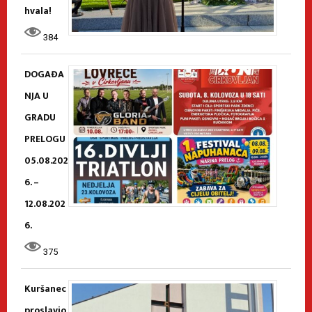
hvala!
384
DOGAĐA
NJA U
GRADU
PRELOGU
05.08.202
6. –
12.08.202
6.
375
Kuršanec
proslavio