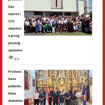
Dan
mjesta i
559.
obljetnic
u prvog
pisanog
spomena
371
Proslava
Dana
pobjede,
Dana
domovins