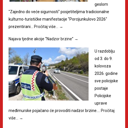
geslom
"Zajedno do veće sigurnosti" posjetiteljima tradicionalne
kulturno-turističke manifestacije "Porcijunkulovo 2026"
prezentirani…
Pročitaj više…
→
Najava tjedne akcije “Nadzor brzine”
→
U razdoblju
od 3. do 9.
kolovoza
2026. godine
sve policijske
postaje
Policijske
uprave
međimurske pojačano će provoditi nadzor brzine.…
Pročitaj
više…
→