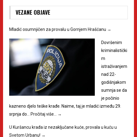
VEZANE OBJAVE
Mladić osumnjičen za provalu u Gornjem Hrašćanu
→
Dovršenim
kriminalistički
m
istraživanjem
nad 22-
godišnjakom
sumnja se da
je počinio
kazneno djelo teške krađe. Naime, taj je mladić između 29.
srpnja do…
Pročitaj više…
→
U Kuršancu krađa iz nezaključane kuće, provala u kuću u
Svetom Urbanu!
→