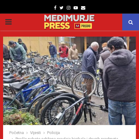
Facebook
Twitter
Instagram
Youtube
Email
PRIMARY
MENU
Početna
Vijesti
Policija
Prošle subote održana prodaja bicikala i drugih predmeta