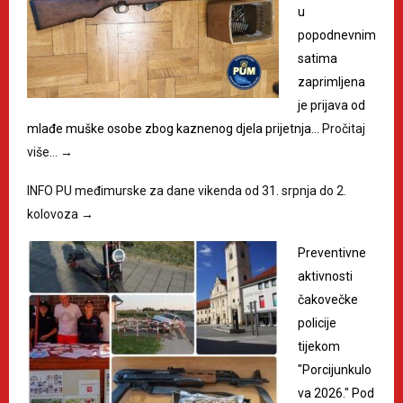
u
popodnevnim
satima
zaprimljena
je prijava od
mlađe muške osobe zbog kaznenog djela prijetnja…
Pročitaj
više…
→
INFO PU međimurske za dane vikenda od 31. srpnja do 2.
kolovoza
→
Preventivne
aktivnosti
čakovečke
policije
tijekom
"Porcijunkulo
va 2026." Pod