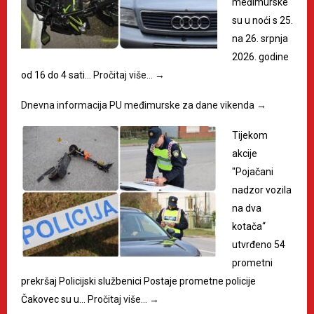
međimurske
su u noći s 25.
na 26. srpnja
2026. godine
od 16 do 4 sati…
Pročitaj više…
→
Dnevna informacija PU međimurske za dane vikenda
→
Tijekom
akcije
"Pojačani
nadzor vozila
na dva
kotača“
utvrđeno 54
prometni
prekršaj Policijski službenici Postaje prometne policije
Čakovec su u…
Pročitaj više…
→