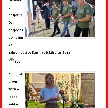
Nedelišć
e
obilježila
Dan
pobjede i
domovins
ke
zahvalnosti te Dan hrvatskih branitelja
396
Porcijunk
ulovo
2026. –
Jedno
veliko