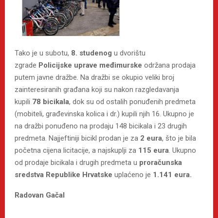
Tako je u subotu,
8. studenog
u dvorištu
zgrade
Policijske uprave međimurske
održana prodaja
putem javne dražbe. Na dražbi se okupio veliki broj
zainteresiranih građana koji su nakon razgledavanja
kupili
78 bicikala
, dok su od ostalih ponuđenih predmeta
(mobiteli, građevinska kolica i dr.) kupili njih 16. Ukupno je
na dražbi ponuđeno na prodaju 148 bicikala i 23 drugih
predmeta. Najjeftiniji bicikl prodan je za
2 eura
, što je bila
početna cijena licitacije, a najskuplji za
115 eura
. Ukupno
od prodaje bicikala i drugih predmeta u
proračunska
sredstva Republike Hrvatske
uplaćeno je
1.141 eura.
Radovan Gačal