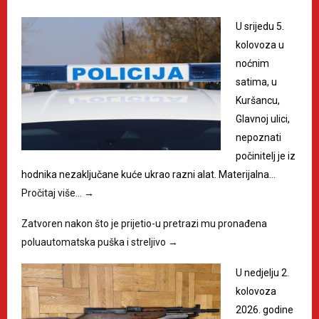
U srijedu 5.
kolovoza u
noćnim
satima, u
Kuršancu,
Glavnoj ulici,
nepoznati
počinitelj je iz
hodnika nezaključane kuće ukrao razni alat. Materijalna…
Pročitaj više…
→
Zatvoren nakon što je prijetio-u pretrazi mu pronađena
poluautomatska puška i streljivo
→
U nedjelju 2.
kolovoza
2026. godine