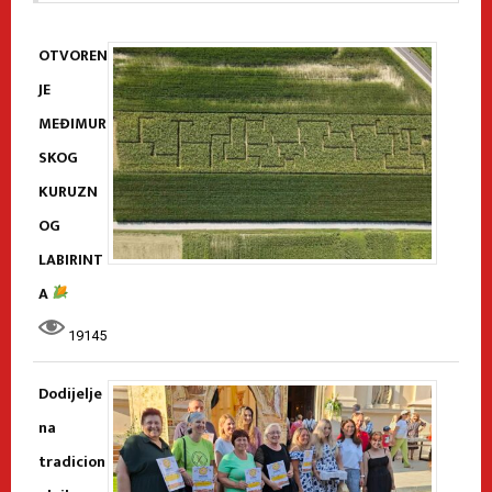
OTVOREN
JE
MEĐIMUR
SKOG
KURUZN
OG
LABIRINT
A
19145
Dodijelje
na
tradicion