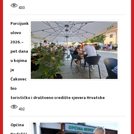
433
Porcijunk
ulovo
2026. –
pet dana
u kojima
je
Čakovec
bio
turističko i društveno središte sjevera Hrvatske
432
Općina