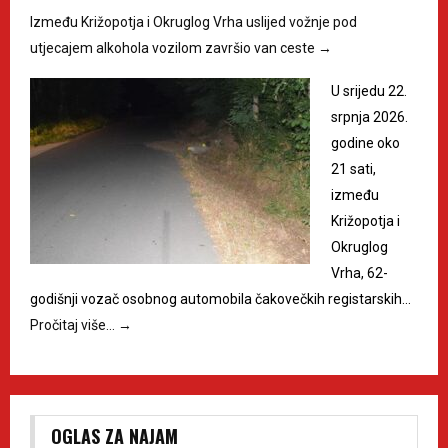
Između Križopotja i Okruglog Vrha uslijed vožnje pod
utjecajem alkohola vozilom završio van ceste
→
U srijedu 22.
srpnja 2026.
godine oko
21 sati,
između
Križopotja i
Okruglog
Vrha, 62-
godišnji vozač osobnog automobila čakovečkih registarskih…
Pročitaj više…
→
OGLAS ZA NAJAM