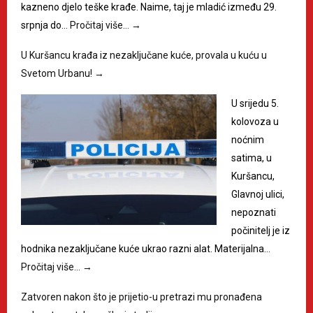
kazneno djelo teške krađe. Naime, taj je mladić između 29.
srpnja do…
Pročitaj više…
→
U Kuršancu krađa iz nezaključane kuće, provala u kuću u
Svetom Urbanu!
→
U srijedu 5.
kolovoza u
noćnim
satima, u
Kuršancu,
Glavnoj ulici,
nepoznati
počinitelj je iz
hodnika nezaključane kuće ukrao razni alat. Materijalna…
Pročitaj više…
→
Zatvoren nakon što je prijetio-u pretrazi mu pronađena