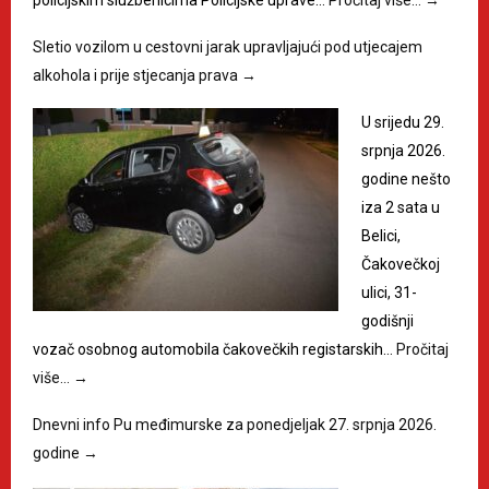
policijskim službenicima Policijske uprave…
Pročitaj više…
→
Sletio vozilom u cestovni jarak upravljajući pod utjecajem
alkohola i prije stjecanja prava
→
U srijedu 29.
srpnja 2026.
godine nešto
iza 2 sata u
Belici,
Čakovečkoj
ulici, 31-
godišnji
vozač osobnog automobila čakovečkih registarskih…
Pročitaj
više…
→
Dnevni info Pu međimurske za ponedjeljak 27. srpnja 2026.
godine
→