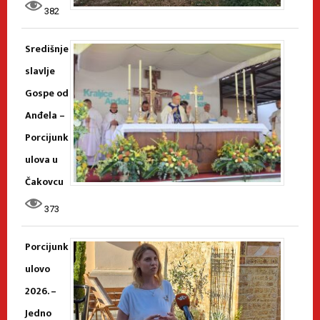
382
Središnje
slavlje
Gospe od
Anđela –
Porcijunk
ulova u
Čakovcu
373
Porcijunk
ulovo
2026. –
Jedno