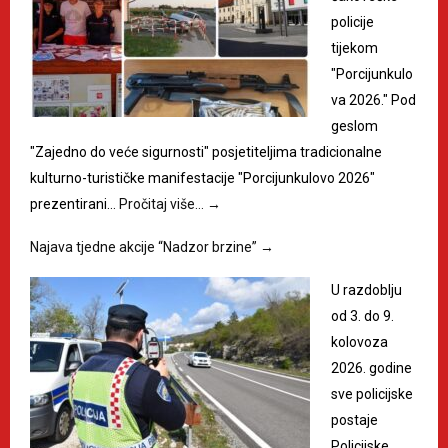
policije
tijekom
"Porcijunkulo
va 2026." Pod
geslom
"Zajedno do veće sigurnosti" posjetiteljima tradicionalne
kulturno-turističke manifestacije "Porcijunkulovo 2026"
prezentirani…
Pročitaj više…
→
Najava tjedne akcije “Nadzor brzine”
→
U razdoblju
od 3. do 9.
kolovoza
2026. godine
sve policijske
postaje
Policijske