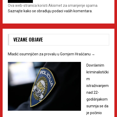
Ova web-stranica koristi Akismet za smanjenje spama.
Saznajte kako se obrađuju podaci vaših komentara.
VEZANE OBJAVE
Mladić osumnjičen za provalu u Gornjem Hrašćanu
→
Dovršenim
kriminalistički
m
istraživanjem
nad 22-
godišnjakom
sumnja se da
je počinio