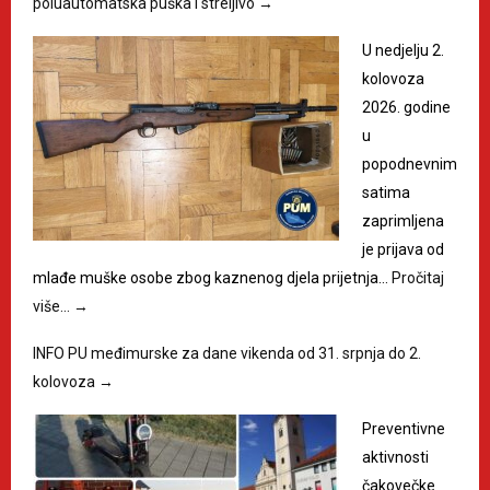
poluautomatska puška i streljivo
→
U nedjelju 2.
kolovoza
2026. godine
u
popodnevnim
satima
zaprimljena
je prijava od
mlađe muške osobe zbog kaznenog djela prijetnja…
Pročitaj
više…
→
INFO PU međimurske za dane vikenda od 31. srpnja do 2.
kolovoza
→
Preventivne
aktivnosti
čakovečke