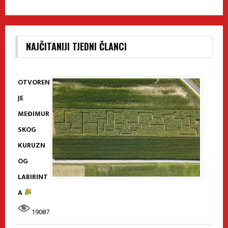
NAJČITANIJI TJEDNI ČLANCI
OTVOREN
JE
MEĐIMUR
SKOG
KURUZN
OG
LABIRINT
A
19087