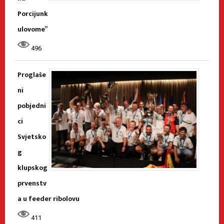
Porcijunk
ulovome”
496
Proglaše
ni
pobjedni
ci
Svjetsko
g
klupskog
prvenstv
a u feeder ribolovu
411