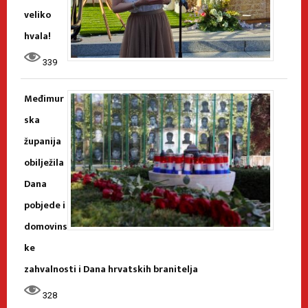
veliko
hvala!
339
Međimur
ska
županija
obilježila
Dana
pobjede i
domovins
ke
zahvalnosti i Dana hrvatskih branitelja
328