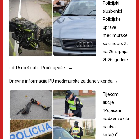
Policijski
službenici
Policijske
uprave
međimurske
su u noći s 25.
na 26. srpnja
2026. godine
od 16 do 4 sati…
Pročitaj više…
→
Dnevna informacija PU međimurske za dane vikenda
→
Tijekom
akcije
"Pojačani
nadzor vozila
na dva
kotača“