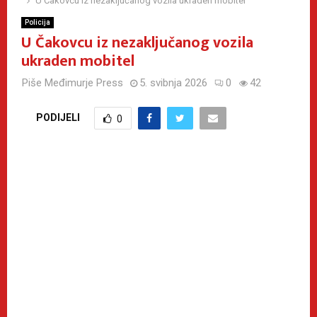
U Čakovcu iz nezaključanog vozila ukraden mobitel
Policija
U Čakovcu iz nezaključanog vozila
ukraden mobitel
Piše
Međimurje Press
5. svibnja 2026
0
42
PODIJELI
0