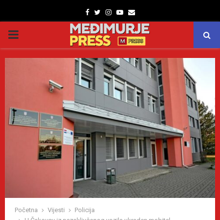
Facebook
Twitter
Instagram
Youtube
Email
PRIMARY
MENU
Početna
Vijesti
Policija