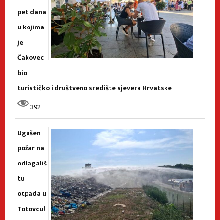
pet dana
u kojima
je
Čakovec
bio
turističko i društveno središte sjevera Hrvatske
392
Ugašen
požar na
odlagališ
tu
otpada u
Totovcu!