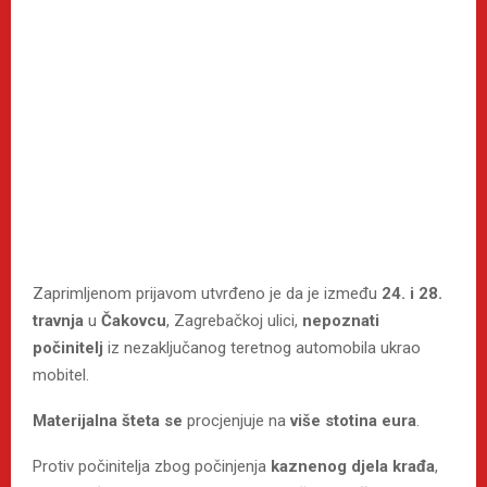
Zaprimljenom prijavom utvrđeno je da je između
24. i 28.
travnja
u
Čakovcu
, Zagrebačkoj ulici,
nepoznati
počinitelj
iz nezaključanog teretnog automobila ukrao
mobitel.
Materijalna šteta se
procjenjuje na
više stotina eura
.
Protiv počinitelja zbog počinjenja
kaznenog djela krađa
,