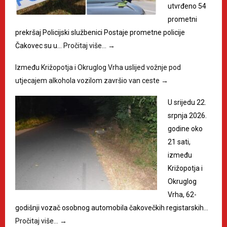
utvrđeno 54
prometni
prekršaj Policijski službenici Postaje prometne policije
Čakovec su u…
Pročitaj više…
→
Između Križopotja i Okruglog Vrha uslijed vožnje pod
utjecajem alkohola vozilom završio van ceste
→
U srijedu 22.
srpnja 2026.
godine oko
21 sati,
između
Križopotja i
Okruglog
Vrha, 62-
godišnji vozač osobnog automobila čakovečkih registarskih…
Pročitaj više…
→