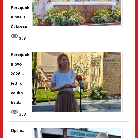
Porcijunk
ulova u
Čakovcu
398
Porcijunk
ulovo
2026. –
Jedno
veliko
hvala!
358
Općina