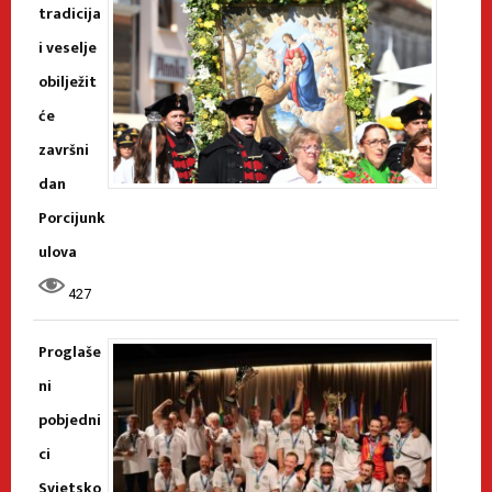
tradicija
i veselje
obilježit
će
završni
dan
Porcijunk
ulova
427
Proglaše
ni
pobjedni
ci
Svjetsko