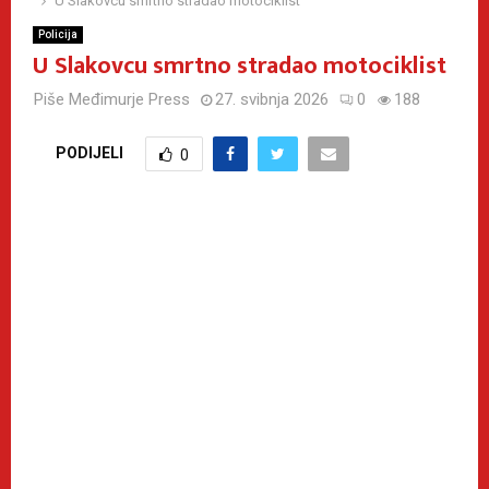
U Slakovcu smrtno stradao motociklist
Policija
U Slakovcu smrtno stradao motociklist
Piše
Međimurje Press
27. svibnja 2026
0
188
PODIJELI
0