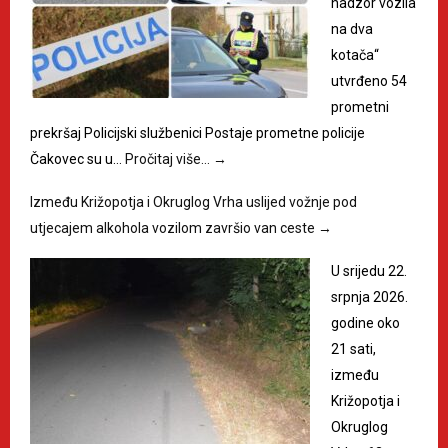
nadzor vozila
na dva
kotača“
utvrđeno 54
prometni
prekršaj Policijski službenici Postaje prometne policije
Čakovec su u…
Pročitaj više…
→
Između Križopotja i Okruglog Vrha uslijed vožnje pod
utjecajem alkohola vozilom završio van ceste
→
U srijedu 22.
srpnja 2026.
godine oko
21 sati,
između
Križopotja i
Okruglog