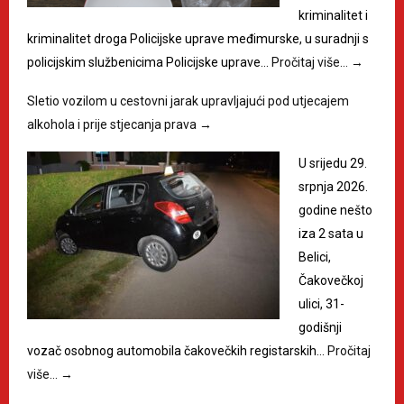
kriminalitet i
kriminalitet droga Policijske uprave međimurske, u suradnji s
policijskim službenicima Policijske uprave…
Pročitaj više…
→
Sletio vozilom u cestovni jarak upravljajući pod utjecajem
alkohola i prije stjecanja prava
→
U srijedu 29.
srpnja 2026.
godine nešto
iza 2 sata u
Belici,
Čakovečkoj
ulici, 31-
godišnji
vozač osobnog automobila čakovečkih registarskih…
Pročitaj
više…
→