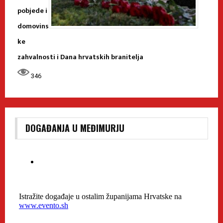
pobjede i
domovins
ke
zahvalnosti i Dana hrvatskih branitelja
346
DOGAĐANJA U MEĐIMURJU