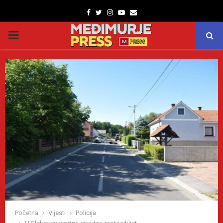
Facebook
Twitter
Instagram
Youtube
Email
PRIMARY
MENU
Početna
Vijesti
Policija