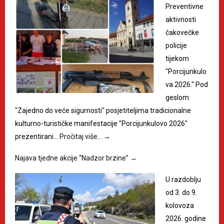
Preventivne
aktivnosti
čakovečke
policije
tijekom
"Porcijunkulo
va 2026." Pod
geslom
"Zajedno do veće sigurnosti" posjetiteljima tradicionalne
kulturno-turističke manifestacije "Porcijunkulovo 2026"
prezentirani…
Pročitaj više…
→
Najava tjedne akcije “Nadzor brzine”
→
U razdoblju
od 3. do 9.
kolovoza
2026. godine