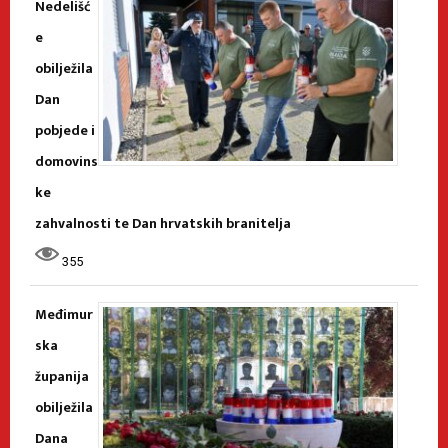
Nedelišć
e
obilježila
Dan
pobjede i
domovins
ke
zahvalnosti te Dan hrvatskih branitelja
355
Međimur
ska
županija
obilježila
Dana