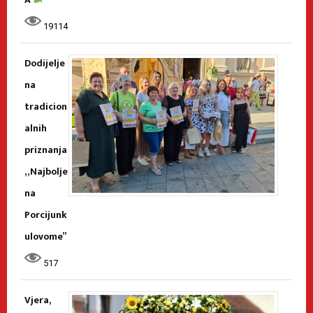
19114
Dodijelje
na
tradicion
alnih
priznanja
„Najbolje
na
Porcijunk
ulovome”
517
Vjera,