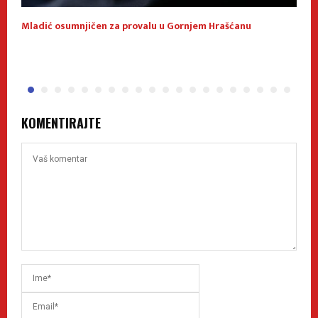
Mladić osumnjičen za provalu u Gornjem Hrašćanu
U
S
KOMENTIRAJTE