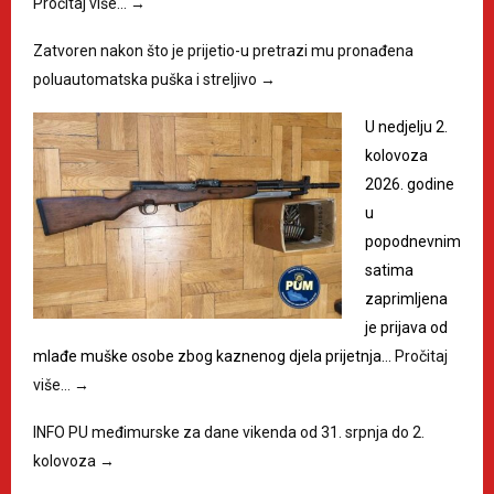
Pročitaj više…
→
Zatvoren nakon što je prijetio-u pretrazi mu pronađena
poluautomatska puška i streljivo
→
U nedjelju 2.
kolovoza
2026. godine
u
popodnevnim
satima
zaprimljena
je prijava od
mlađe muške osobe zbog kaznenog djela prijetnja…
Pročitaj
više…
→
INFO PU međimurske za dane vikenda od 31. srpnja do 2.
kolovoza
→