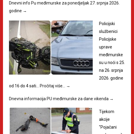
Dnevni info Pu međimurske za ponedjeljak 27. srpnja 2026.
godine
→
Policijski
službenici
Policijske
uprave
međimurske
su u noći s 25.
na 26. srpnja
2026. godine
od 16 do 4 sati…
Pročitaj više…
→
Dnevna informacija PU međimurske za dane vikenda
→
Tijekom
akcije
"Pojačani