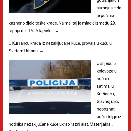
godišnjakom
sumnja se da
je počinio
kazneno djelo teške krađe. Naime, taj je mladić između 29.
srpnja do…
Pročitaj više…
→
U Kuršancu krađa iz nezaključane kuće, provala u kuću u
Svetom Urbanu!
→
U srijedu 5.
kolovoza u
noćnim
satima, u
Kuršancu,
Glavnoj ulici,
nepoznati
počinitelj je iz
hodnika nezaključane kuće ukrao razni alat. Materijalna…