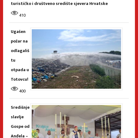
turističko i društveno središte sjevera Hrvatske
410
Ugašen
požar na
odlagališ
tu
otpada u
Totovcu!
400
Središnje
slavlje
Gospe od
Anđela –