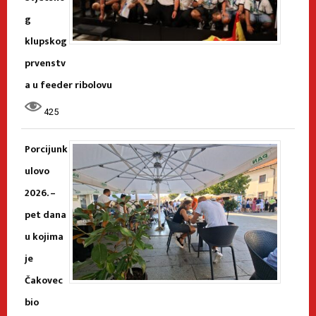
g
klupskog
prvenstv
a u feeder ribolovu
425
Porcijunk
ulovo
2026. –
pet dana
u kojima
je
Čakovec
bio