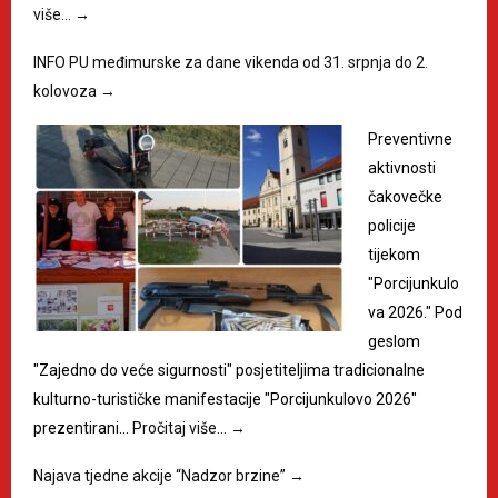
više…
→
INFO PU međimurske za dane vikenda od 31. srpnja do 2.
kolovoza
→
Preventivne
aktivnosti
čakovečke
policije
tijekom
"Porcijunkulo
va 2026." Pod
geslom
"Zajedno do veće sigurnosti" posjetiteljima tradicionalne
kulturno-turističke manifestacije "Porcijunkulovo 2026"
prezentirani…
Pročitaj više…
→
Najava tjedne akcije “Nadzor brzine”
→