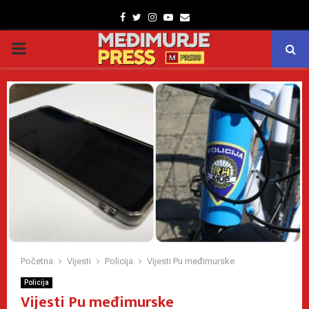
Facebook
Twitter
Instagram
Youtube
Email
PRIMARY
MENU
Početna
Vijesti
Policija
Vijesti Pu međimurske
Policija
Vijesti Pu međimurske