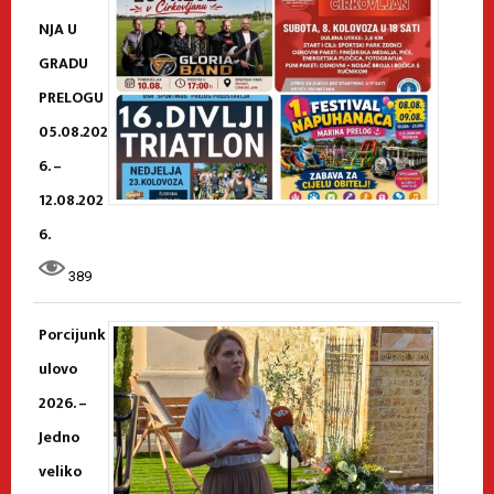
NJA U
GRADU
PRELOGU
05.08.202
6. –
12.08.202
6.
389
Porcijunk
ulovo
2026. –
Jedno
veliko