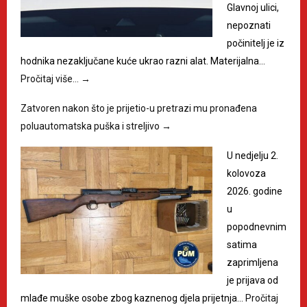
Glavnoj ulici,
nepoznati
počinitelj je iz
hodnika nezaključane kuće ukrao razni alat. Materijalna…
Pročitaj više…
→
Zatvoren nakon što je prijetio-u pretrazi mu pronađena
poluautomatska puška i streljivo
→
U nedjelju 2.
kolovoza
2026. godine
u
popodnevnim
satima
zaprimljena
je prijava od
mlađe muške osobe zbog kaznenog djela prijetnja…
Pročitaj