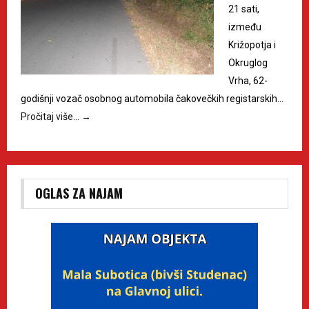
21 sati,
između
Križopotja i
Okruglog
Vrha, 62-
godišnji vozač osobnog automobila čakovečkih registarskih…
Pročitaj više…
→
OGLAS ZA NAJAM