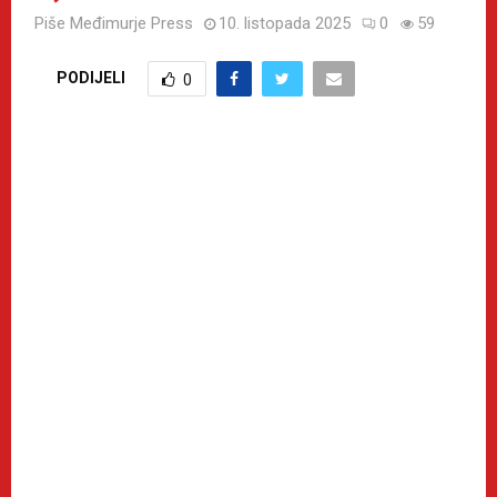
Piše
Međimurje Press
10. listopada 2025
0
59
PODIJELI
0