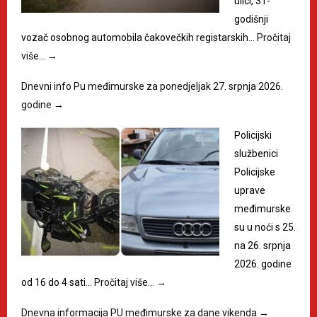
ulici, 31-
godišnji
vozač osobnog automobila čakovečkih registarskih…
Pročitaj
više…
→
Dnevni info Pu međimurske za ponedjeljak 27. srpnja 2026.
godine
→
Policijski
službenici
Policijske
uprave
međimurske
su u noći s 25.
na 26. srpnja
2026. godine
od 16 do 4 sati…
Pročitaj više…
→
Dnevna informacija PU međimurske za dane vikenda
→