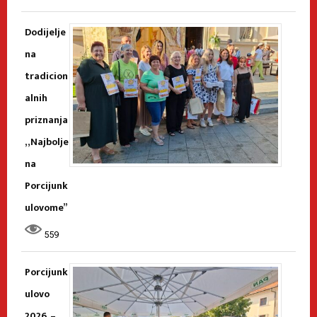
Dodijelje
na
tradicion
alnih
priznanja
„Najbolje
na
Porcijunk
ulovome”
559
Porcijunk
ulovo
2026. –