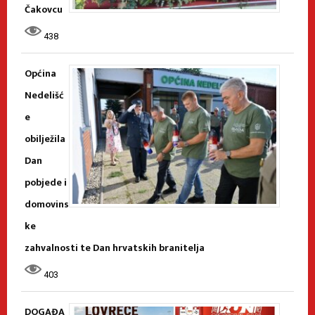
Čakovcu
438
Općina
Nedelišć
e
obilježila
Dan
pobjede i
domovins
ke
zahvalnosti te Dan hrvatskih branitelja
403
DOGAĐA