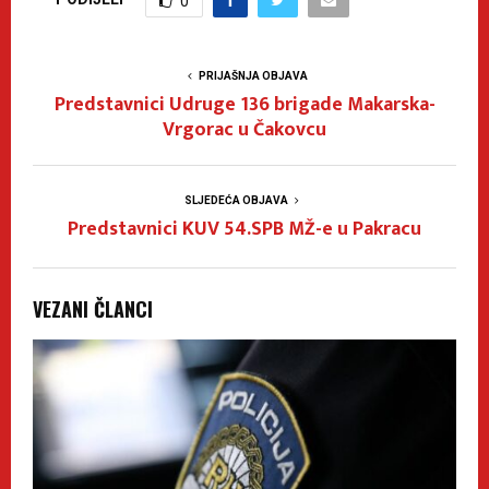
0
PRIJAŠNJA OBJAVA
Predstavnici Udruge 136 brigade Makarska-
Vrgorac u Čakovcu
SLJEDEĆA OBJAVA
Predstavnici KUV 54.SPB MŽ-e u Pakracu
VEZANI ČLANCI