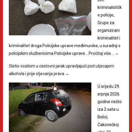
kriminalističk
e policije,
Grupe za
organizirani
kriminalitet i
kriminalitet droga Policijske uprave međimurske, u suradnji s
policijskim službenicima Policijske uprave…
Pročitaj više…
→
Sletio vozilom u cestovni jarak upravljajući pod utjecajem
alkohola i prije stjecanja prava
→
U srijedu 29.
srpnja 2026.
godine nešto
iza 2 sata u
Belici,
Čakovečkoj