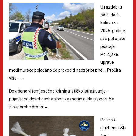
U razdoblju
od 3. do 9.
kolovoza
2026. godine
sve policijske
postaje
Policijske
uprave
međimurske pojačano će provoditi nadzor brzine.…
Pročitaj
više…
→
Dovršeno višemjesečno kriminalističko istraživanje –
prijavljeno deset osoba zbog kaznenih djela iz područja
zlouporabe droga
→
Policijski
službenici Slu
žbe