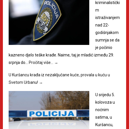
kriminalistički
m
istraživanjem
nad 22-
godišnjakom
sumnja se da
je počinio
kazneno djelo teške krađe. Naime, taj je mladić između 29.
srpnja do…
Pročitaj više…
→
U Kuršancu krađa iz nezaključane kuće, provala u kuću u
Svetom Urbanu!
→
U srijedu 5.
kolovoza u
noćnim
satima, u
Kuršancu,