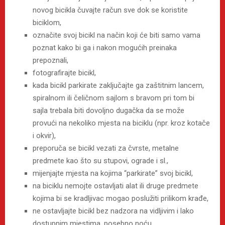
novog bicikla čuvajte račun sve dok se koristite
biciklom,
označite svoj bicikl na način koji će biti samo vama
poznat kako bi ga i nakon mogućih preinaka
prepoznali,
fotografirajte bicikl,
kada bicikl parkirate zaključajte ga zaštitnim lancem,
spiralnom ili čeličnom sajlom s bravom pri tom bi
sajla trebala biti dovoljno dugačka da se može
provući na nekoliko mjesta na biciklu (npr. kroz kotače
i okvir),
preporuča se bicikl vezati za čvrste, metalne
predmete kao što su stupovi, ograde i sl.,
mijenjajte mjesta na kojima “parkirate” svoj bicikl,
na biciklu nemojte ostavljati alat ili druge predmete
kojima bi se kradljivac mogao poslužiti prilikom krađe,
ne ostavljajte bicikl bez nadzora na vidljivim i lako
dostupnim mjestima, posebno noću,