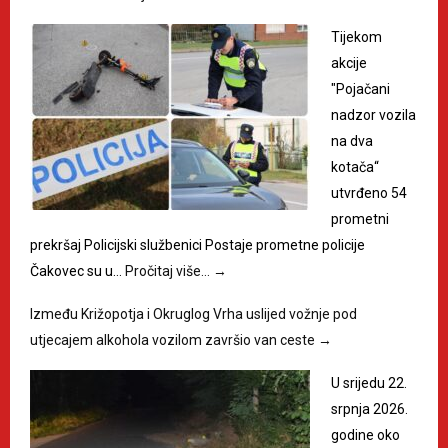
Tijekom
akcije
"Pojačani
nadzor vozila
na dva
kotača“
utvrđeno 54
prometni
prekršaj Policijski službenici Postaje prometne policije
Čakovec su u…
Pročitaj više…
→
Između Križopotja i Okruglog Vrha uslijed vožnje pod
utjecajem alkohola vozilom završio van ceste
→
U srijedu 22.
srpnja 2026.
godine oko