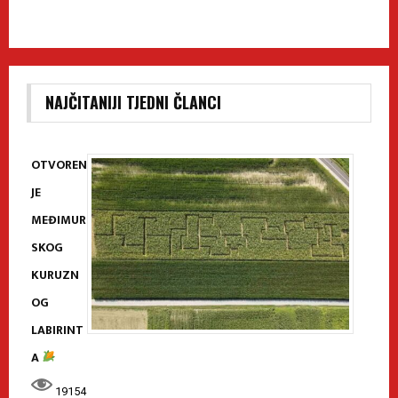
NAJČITANIJI TJEDNI ČLANCI
OTVOREN
JE
MEĐIMUR
SKOG
KURUZN
OG
LABIRINT
A
19154