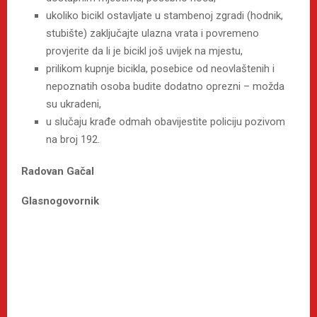
ukoliko bicikl ostavljate u stambenoj zgradi (hodnik,
stubište) zaključajte ulazna vrata i povremeno
provjerite da li je bicikl još uvijek na mjestu,
prilikom kupnje bicikla, posebice od neovlaštenih i
nepoznatih osoba budite dodatno oprezni – možda
su ukradeni,
u slučaju krađe odmah obavijestite policiju pozivom
na broj 192.
Radovan Gačal
Glasnogovornik