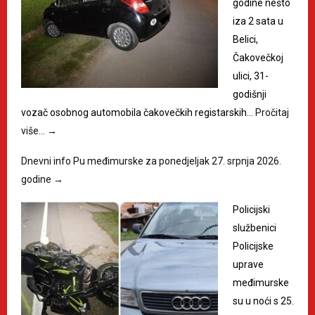
godine nešto
iza 2 sata u
Belici,
Čakovečkoj
ulici, 31-
godišnji
vozač osobnog automobila čakovečkih registarskih…
Pročitaj
više…
→
Dnevni info Pu međimurske za ponedjeljak 27. srpnja 2026.
godine
→
Policijski
službenici
Policijske
uprave
međimurske
su u noći s 25.