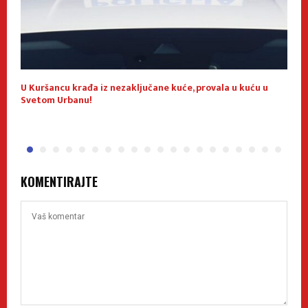
U Kuršancu krađa iz nezaključane kuće, provala u kuću u
Z
Svetom Urbanu!
p
KOMENTIRAJTE