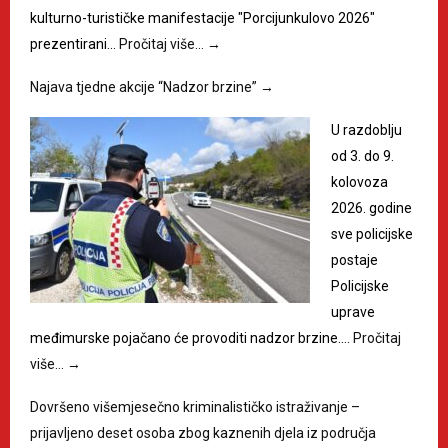
kulturno-turističke manifestacije "Porcijunkulovo 2026"
prezentirani…
Pročitaj više…
→
Najava tjedne akcije “Nadzor brzine”
→
U razdoblju
od 3. do 9.
kolovoza
2026. godine
sve policijske
postaje
Policijske
uprave
međimurske pojačano će provoditi nadzor brzine.…
Pročitaj
više…
→
Dovršeno višemjesečno kriminalističko istraživanje –
prijavljeno deset osoba zbog kaznenih djela iz područja