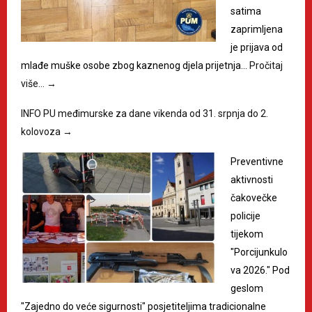
satima
zaprimljena
je prijava od
mlađe muške osobe zbog kaznenog djela prijetnja…
Pročitaj
više…
→
INFO PU međimurske za dane vikenda od 31. srpnja do 2.
kolovoza
→
Preventivne
aktivnosti
čakovečke
policije
tijekom
"Porcijunkulo
va 2026." Pod
geslom
"Zajedno do veće sigurnosti" posjetiteljima tradicionalne