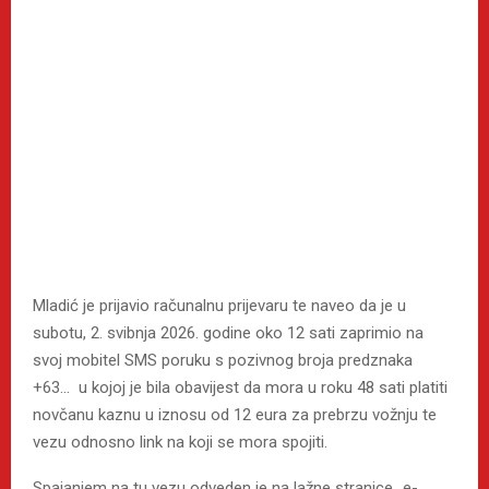
Mladić je prijavio računalnu prijevaru te naveo da je u
subotu, 2. svibnja 2026. godine oko 12 sati zaprimio na
svoj mobitel SMS poruku s pozivnog broja predznaka
+63… u kojoj je bila obavijest da mora u roku 48 sati platiti
novčanu kaznu u iznosu od 12 eura za prebrzu vožnju te
vezu odnosno link na koji se mora spojiti.
Spajanjem na tu vezu odveden je na lažne stranice „e-