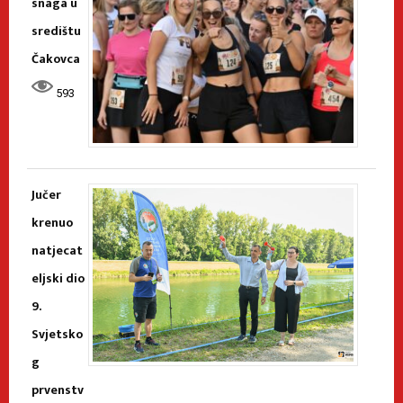
snaga u
središtu
Čakovca
593
Jučer
krenuo
natjecat
eljski dio
9.
Svjetsko
g
prvenstv