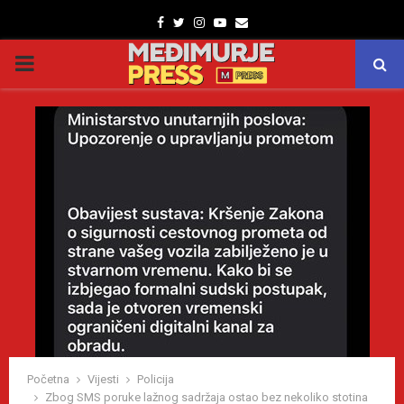
Facebook
Twitter
Instagram
Youtube
Email
PRIMARY
MENU
Početna
Vijesti
Policija
Zbog SMS poruke lažnog sadržaja ostao bez nekoliko stotina