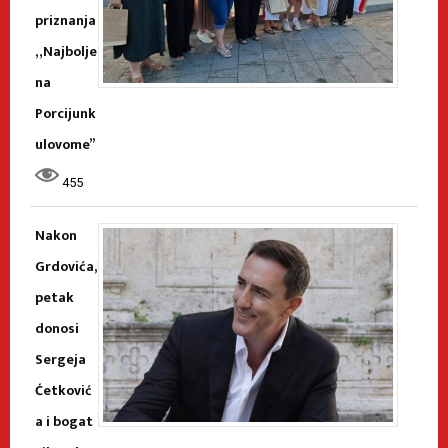
priznanja
„Najbolje
na
Porcijunk
ulovome”
455
Nakon
Grdovića,
petak
donosi
Sergeja
Ćetković
a i bogat