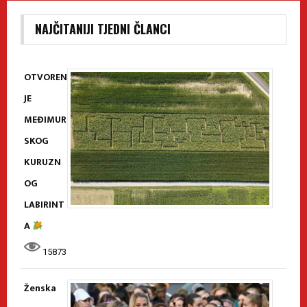
NAJČITANIJI TJEDNI ČLANCI
OTVOREN
JE
MEĐIMUR
SKOG
KURUZN
OG
LABIRINT
A
15873
Ženska