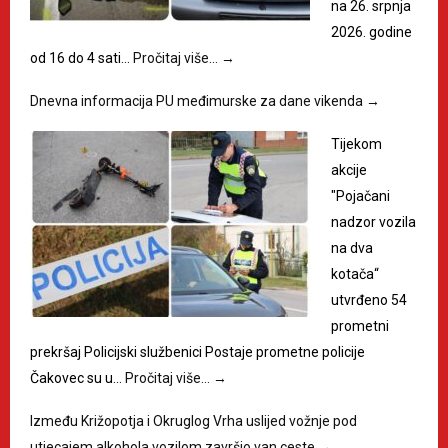
na 26. srpnja
2026. godine
od 16 do 4 sati…
Pročitaj više…
→
Dnevna informacija PU međimurske za dane vikenda
→
Tijekom
akcije
"Pojačani
nadzor vozila
na dva
kotača“
utvrđeno 54
prometni
prekršaj Policijski službenici Postaje prometne policije
Čakovec su u…
Pročitaj više…
→
Između Križopotja i Okruglog Vrha uslijed vožnje pod
utjecajem alkohola vozilom završio van ceste
→