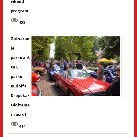
vikend
program
423
Zatvaran
je
parkirališ
ta u
parku
Rudolfa
Kropeka-
Olditeme
r susret
414