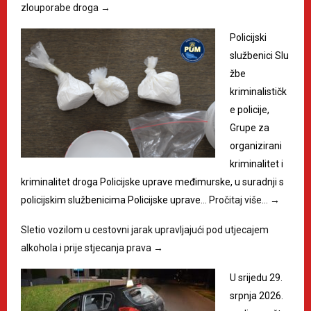
zlouporabe droga
→
Policijski
službenici Slu
žbe
kriminalističk
e policije,
Grupe za
organizirani
kriminalitet i
kriminalitet droga Policijske uprave međimurske, u suradnji s
policijskim službenicima Policijske uprave…
Pročitaj više…
→
Sletio vozilom u cestovni jarak upravljajući pod utjecajem
alkohola i prije stjecanja prava
→
U srijedu 29.
srpnja 2026.