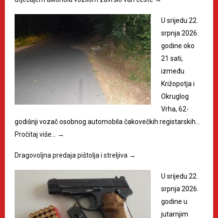
U srijedu 22.
srpnja 2026.
godine oko
21 sati,
između
Križopotja i
Okruglog
Vrha, 62-
godišnji vozač osobnog automobila čakovečkih registarskih…
Pročitaj više…
→
Dragovoljna predaja pištolja i streljiva
→
U srijedu 22.
srpnja 2026.
godine u
jutarnjim