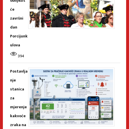
obilježit
će
završni
dan
Porcijunk
ulova
394
Postavlja
nje
stanica
za
mjerenje
kakvoće
zraka na