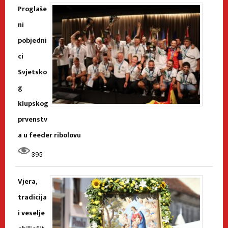
Proglaše
ni
pobjedni
ci
Svjetsko
g
klupskog
prvenstv
a u feeder ribolovu
395
Vjera,
tradicija
i veselje