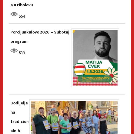
a u ribolovu
554
Porcijunkulovo 2026. – Subotnji
program
539
Dodijelje
na
tradicion
alnih