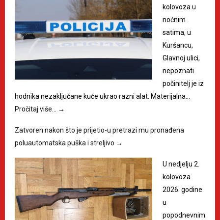
kolovoza u
noćnim
satima, u
Kuršancu,
Glavnoj ulici,
nepoznati
počinitelj je iz
hodnika nezaključane kuće ukrao razni alat. Materijalna…
Pročitaj više…
→
Zatvoren nakon što je prijetio-u pretrazi mu pronađena
poluautomatska puška i streljivo
→
U nedjelju 2.
kolovoza
2026. godine
u
popodnevnim