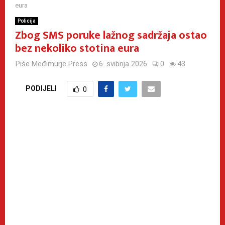
eura
Policija
Zbog SMS poruke lažnog sadržaja ostao
bez nekoliko stotina eura
Piše
Međimurje Press
6. svibnja 2026
0
43
PODIJELI
0