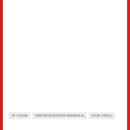
30. GODINA
OBRTNIČKA KOMORA MEĐIMURJA
VELIKI JUBILEJ