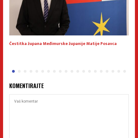
Čestitka župana Međimurske županije Matije Posavca
M
z
KOMENTIRAJTE