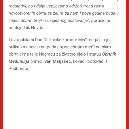
regulativi, no i dalje uspijevamo održati trend rasta
novootvorenih obrta, te želim da nam i nova godina bude u
znaku dobrih brojki i uspješnog poslovanja“,
poručio je
predsjednik Novak.
I ovaj jubilarni Dan Obrtničke komore Međimurja bio je
prilika za dodjelu nagrada najuspješnijim međimurskim
obrtnicima te je Nagradu za životno djelo i statuu
Obrtnik
Međimurja
primio
Ivan Matjašec
, kovač i potkivač iz
Podbresta.