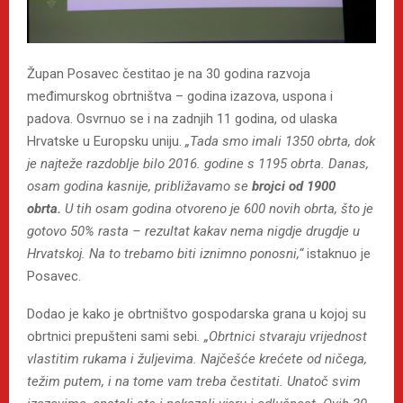
Župan Posavec čestitao je na 30 godina razvoja
međimurskog obrtništva – godina izazova, uspona i
padova. Osvrnuo se i na zadnjih 11 godina, od ulaska
Hrvatske u Europsku uniju.
„Tada smo imali 1350 obrta, dok
je najteže razdoblje bilo 2016. godine s 1195 obrta. Danas,
osam godina kasnije, približavamo se
brojci od 1900
obrta.
U tih osam godina otvoreno je 600 novih obrta, što je
gotovo 50% rasta – rezultat kakav nema nigdje drugdje u
Hrvatskoj. Na to trebamo biti iznimno ponosni,“
istaknuo je
Posavec.
Dodao je kako je obrtništvo gospodarska grana u kojoj su
obrtnici prepušteni sami sebi
. „Obrtnici stvaraju vrijednost
vlastitim rukama i žuljevima. Najčešće krećete od ničega,
težim putem, i na tome vam treba čestitati. Unatoč svim