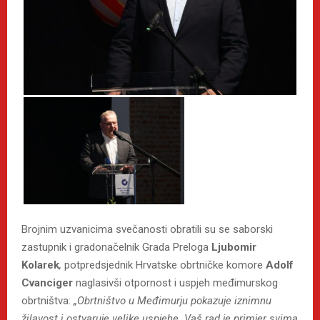
Brojnim uzvanicima svečanosti obratili su se saborski
zastupnik i gradonačelnik Grada Preloga
Ljubomir
Kolarek
,
potpredsjednik Hrvatske obrtničke komore
Adolf
Cvanciger
naglasivši otpornost i uspjeh međimurskog
obrtništva:
„Obrtništvo u Međimurju pokazuje iznimnu
žilavost i ostvaruje velike uspjehe. Vaš rad je primjer svima