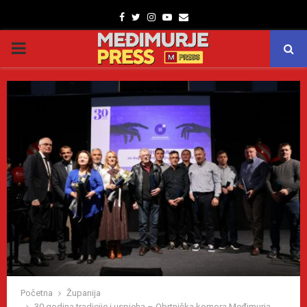
Facebook
Twitter
Instagram
Youtube
Email
PRIMARY
MENU
Početna
Županija
30 godina tradicije i uspjeha – Obrtnička komora Međimurja