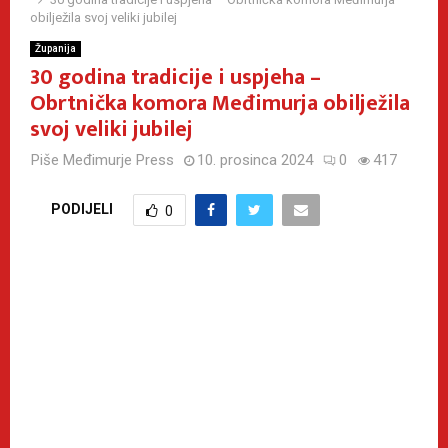
obilježila svoj veliki jubilej
Županija
30 godina tradicije i uspjeha –
Obrtnička komora Međimurja obilježila
svoj veliki jubilej
Piše
Međimurje Press
10. prosinca 2024
0
417
PODIJELI
0