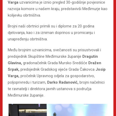
Varga
uzvanicima je iznio pregled 30-godišnje povjesnice
razvoja komore u našem kraju, predstavivši Međimurje kao
kolijevku obrtništva.
Brojni naši obrtnici primili su i diplome za 20 godina
djelovanja, kao i za izniman doprinos u promicanju i
unapređenju obrtništva.
Među brojnim uzvanicima, svečanosti su prisustvovali i
predsjednik Skupštine Međimurske županije
Dragutin
Glavina,
gradonačelnik Grada Mursko Središće
Dražen
Srpak,
predsjednik Gradskog vijeće Grada Čakovca
Josip
Varga,
pročelnik Upravnog odjela za gospodarstvo,
poljoprivredu i turizam,
Darko Radanović,
brojni načelnici
te ravnatelji i direktora javnih ustanova s područja
Međimurske županije.