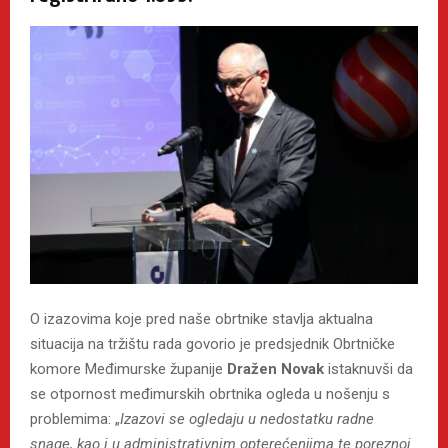
O izazovima koje pred naše obrtnike stavlja aktualna
situacija na tržištu rada govorio je predsjednik Obrtničke
komore Međimurske županije
Dražen Novak
istaknuvši da
se otpornost međimurskih obrtnika ogleda u nošenju s
problemima: „
Izazovi se
ogledaju u nedostatku radne
snage, kao i u administrativnim opterećenjima te poreznoj