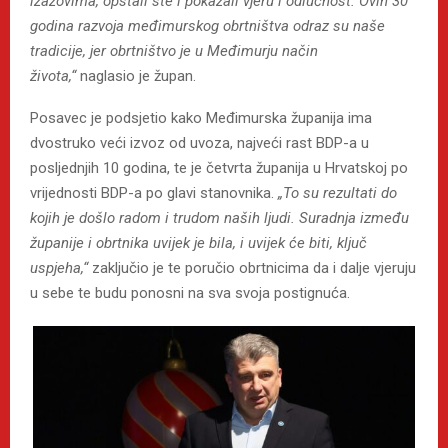
izazovima, opstali ste i pokazali vjeru i odlučnost. Ovih 30
godina razvoja međimurskog obrtništva odraz su naše
tradicije, jer obrtništvo je u Međimurju način
života,“
naglasio je župan.
Posavec je podsjetio kako Međimurska županija ima
dvostruko veći izvoz od uvoza, najveći rast BDP-a u
posljednjih 10 godina, te je četvrta županija u Hrvatskoj po
vrijednosti BDP-a po glavi stanovnika.
„To su rezultati do
kojih je došlo radom i trudom naših ljudi. Suradnja između
županije i obrtnika uvijek je bila, i uvijek će biti, ključ
uspjeha,“
zaključio je te poručio obrtnicima da i dalje vjeruju
u sebe te budu ponosni na sva svoja postignuća.