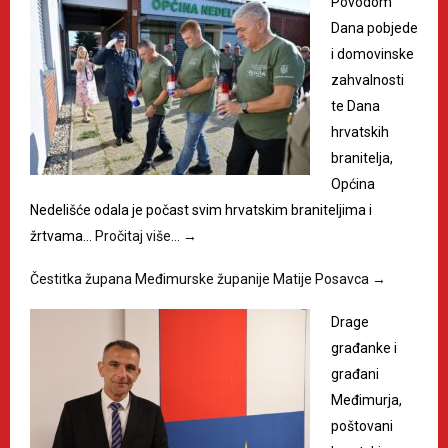
Povodom
Dana pobjede
i domovinske
zahvalnosti
te Dana
hrvatskih
branitelja,
Općina
Nedelišće odala je počast svim hrvatskim braniteljima i
žrtvama…
Pročitaj više…
→
Čestitka župana Međimurske županije Matije Posavca
→
Drage
građanke i
građani
Međimurja,
poštovani