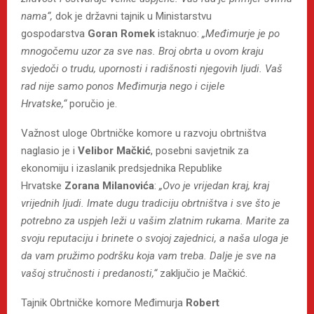
nama“,
dok je državni tajnik u Ministarstvu
gospodarstva
Goran Romek
istaknuo:
„Međimurje je po
mnogočemu uzor za sve nas. Broj obrta u ovom kraju
svjedoči o trudu, upornosti i radišnosti njegovih ljudi. Vaš
rad nije samo ponos Međimurja nego i cijele
Hrvatske,“
poručio je.
Važnost uloge Obrtničke komore u razvoju obrtništva
naglasio je i
Velibor Mačkić
, posebni savjetnik za
ekonomiju i izaslanik predsjednika Republike
Hrvatske
Zorana Milanovića
:
„Ovo je vrijedan kraj, kraj
vrijednih ljudi. Imate dugu tradiciju obrtništva i sve što je
potrebno za uspjeh leži u vašim zlatnim rukama. Marite za
svoju reputaciju i brinete o svojoj zajednici, a naša uloga je
da vam pružimo podršku koja vam treba. Dalje je sve na
vašoj stručnosti i predanosti,“
zaključio
je Mačkić.
Tajnik Obrtničke komore Međimurja
Robert