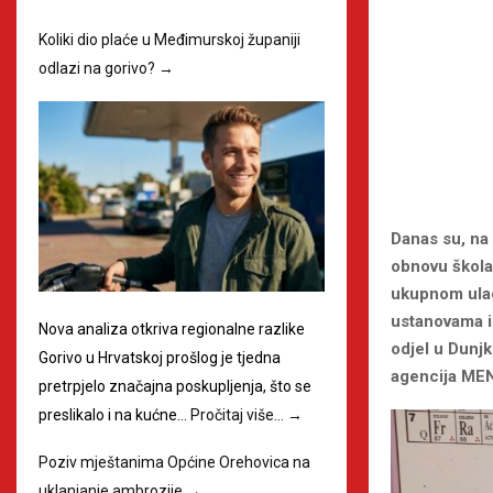
Koliki dio plaće u Međimurskoj županiji
odlazi na gorivo?
→
Danas su, na
obnovu škola
ukupnom ulag
ustanovama i
Nova analiza otkriva regionalne razlike
odjel u Dunj
Gorivo u Hrvatskoj prošlog je tjedna
agencija ME
pretrpjelo značajna poskupljenja, što se
preslikalo i na kućne…
Pročitaj više…
→
Poziv mještanima Općine Orehovica na
uklanjanje ambrozije
→