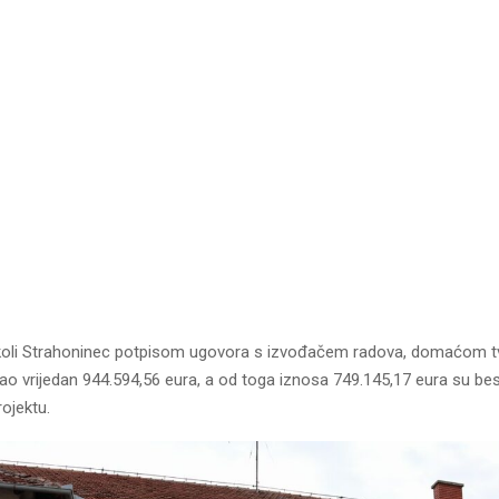
oli Strahoninec potpisom ugovora s izvođačem radova, domaćom tv
ao vrijedan
944.594,56 eura, a od toga iznosa 749.145,17 eura su be
ojektu.