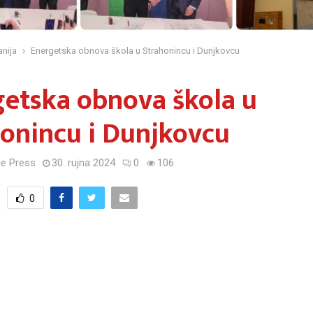
nija
Energetska obnova škola u Strahonincu i Dunjkovcu
etska obnova škola u
onincu i Dunjkovcu
e Press
30. rujna 2024
0
106
0