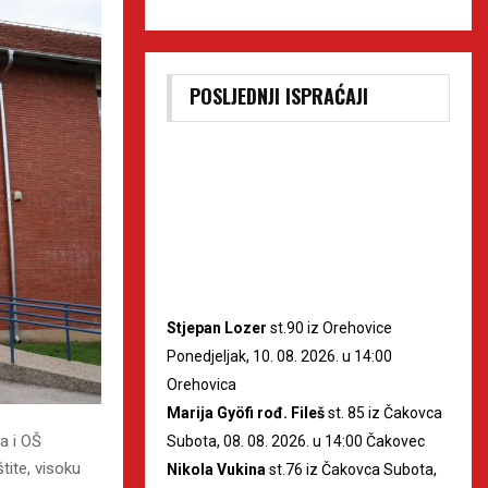
POSLJEDNJI ISPRAĆAJI
Stjepan Lozer
st.90 iz Orehovice
Ponedjeljak, 10. 08. 2026. u 14:00
Orehovica
Marija Gyöfi rođ. Fileš
st. 85 iz Čakovca
a i OŠ
Subota, 08. 08. 2026. u 14:00 Čakovec
tite, visoku
Nikola Vukina
st.76 iz Čakovca Subota,