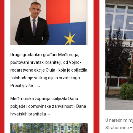
Drage građanke i građani Međimurja,
poštovani hrvatski branitelji, od Vojno-
redarstvene akcije Oluja - koja je obilježila
oslobađanje velikog dijela hrvatskoga…
Pročitaj više…
→
Međimurska županija obilježila Dana
pobjede i domovinske zahvalnosti i Dana
hrvatskih branitelja
→
U narednim mje
Strahoninec – 