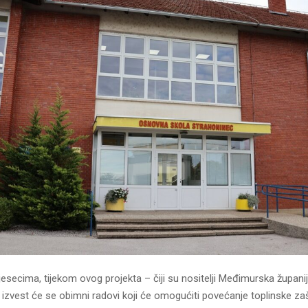
secima, tijekom ovog projekta – čiji su nositelji Međimurska županij
izvest će se obimni radovi koji će omogućiti povećanje toplinske zaš