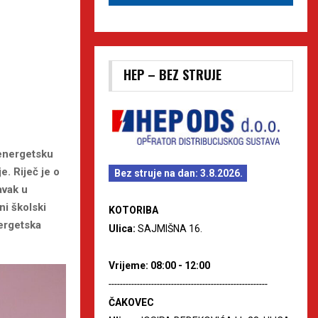
HEP – BEZ STRUJE
 energetsku
. Riječ je o
Bez struje na dan: 3.8.2026.
avak u
i školski
KOTORIBA
ergetska
Ulica:
SAJMIŠNA 16.
Vrijeme: 08:00 - 12:00
--------------------------------------------------------
ČAKOVEC