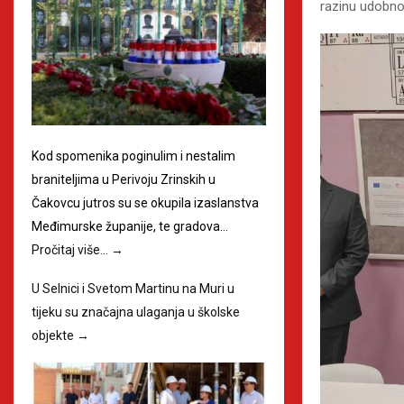
razinu udobnos
Kod spomenika poginulim i nestalim
braniteljima u Perivoju Zrinskih u
Čakovcu jutros su se okupila izaslanstva
Međimurske županije, te gradova…
Pročitaj više…
→
U Selnici i Svetom Martinu na Muri u
tijeku su značajna ulaganja u školske
objekte
→