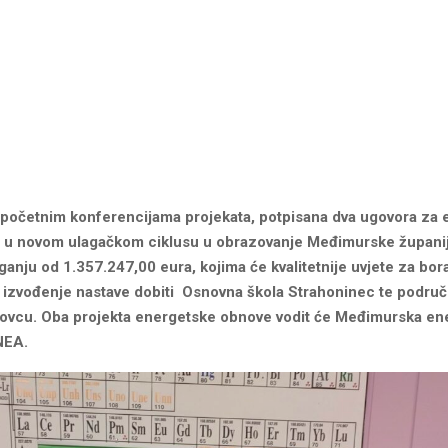
 početnim konferencijama projekata, potpisana dva ugovora za
 u novom ulagačkom ciklusu u obrazovanje Međimurske županije
anju od 1.357.247,00 eura, kojima će kvalitetnije uvjete za bor
 izvođenje nastave dobiti
Osnovna škola Strahoninec
te
područn
kovcu
. Oba projekta energetske obnove vodit će Međimurska en
NEA.