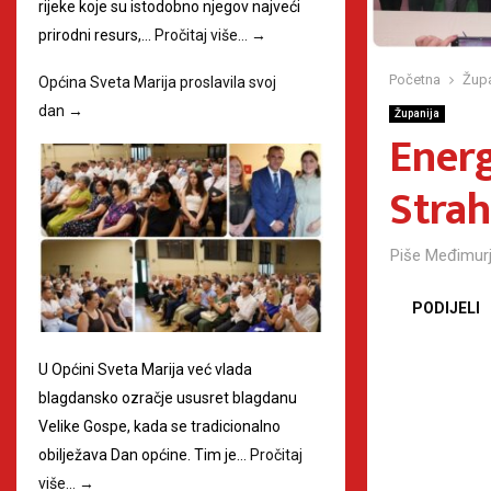
rijeke koje su istodobno njegov najveći
prirodni resurs,…
Pročitaj više…
→
Početna
Župa
Općina Sveta Marija proslavila svoj
dan
→
Županija
Energ
Strah
Piše
Međimurj
PODIJELI
U Općini Sveta Marija već vlada
blagdansko ozračje ususret blagdanu
Velike Gospe, kada se tradicionalno
obilježava Dan općine. Tim je…
Pročitaj
više…
→