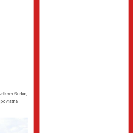
rtkom Đurkin,
spovratna