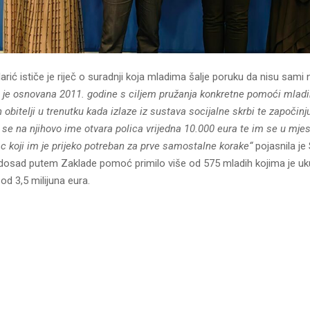
Klarić ističe je riječ o suradnji koja mladima šalje poruku da nisu sam
 je osnovana 2011. godine s ciljem pružanja konkretne pomoći mla
h obitelji u trenutku kada izlaze iz sustava socijalne skrbi te započi
m se na njihovo ime otvara polica vrijedna 10.000 eura te im se u mj
c koji im je prijeko potreban za prve samostalne korake“
pojasnila je
 dosad putem Zaklade pomoć primilo više od 575 mladih kojima je u
od 3,5 milijuna eura.