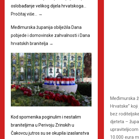
oslobađanje velikog dijela hrvatskoga…
Pročitaj više…
→
Međimurska županija obilježila Dana
pobjede i domovinske zahvalnosti i Dana
hrvatskih branitelja
→
Međimurska žu
Hrvatske” koji
bez roditeljsk
Kod spomenika poginulim i nestalim
djeteta – žup
braniteljima u Perivoju Zrinskih u
upraviteljico
Čakovcu jutros su se okupila izaslanstva
10.000 eura m