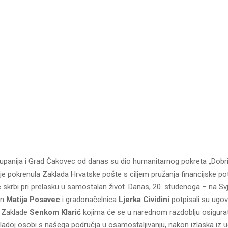
panija i Grad Čakovec od danas su dio humanitarnog pokreta „Dobri l
 je pokrenula Zaklada Hrvatske pošte s ciljem pružanja financijske 
e skrbi pri prelasku u samostalan život. Danas, 20. studenoga – na Sv
an
Matija Posavec
i gradonačelnica
Ljerka Cividini
potpisali su ugo
m Zaklade
Senkom Klarić
kojima će se u narednom razdoblju osigurat
ladoj osobi s našega područja u osamostaljivanju, nakon izlaska iz 