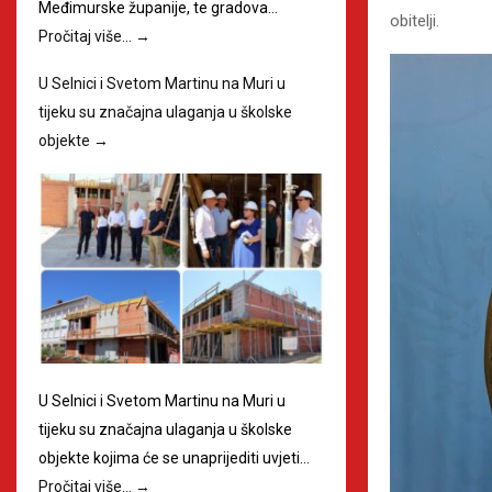
Međimurske županije, te gradova…
obitelji.
Pročitaj više…
→
U Selnici i Svetom Martinu na Muri u
tijeku su značajna ulaganja u školske
objekte
→
U Selnici i Svetom Martinu na Muri u
tijeku su značajna ulaganja u školske
objekte kojima će se unaprijediti uvjeti…
Pročitaj više…
→