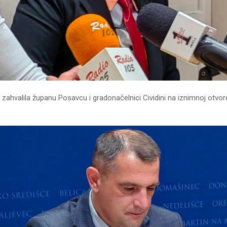
je zahvalila županu Posavcu i gradonačelnici Cividini na iznimnoj otvor