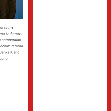
i na svom
dima iz domova
nju samostalan
esečnim ratama
 Senka Klarić
kupno