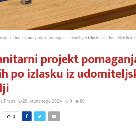
nija
Humanitarni projekt pomaganja mladih po izlasku iz udomiteljskih obit
nitarni projekt pomaganj
h po izlasku iz udomiteljs
ji
e Press
20. studenoga 2024
0
80
0