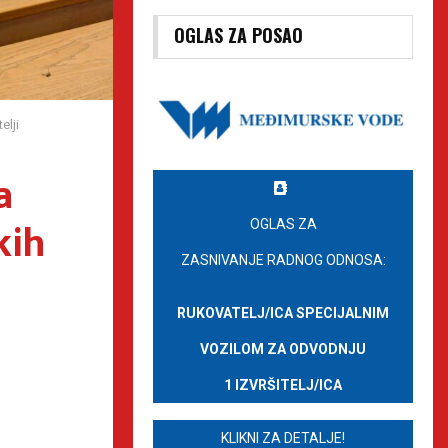
OGLAS ZA POSAO
elji
a
kih
OGLAS ZA
ZASNIVANJE RADNOG ODNOSA:
RUKOVATELJ/ICA SPECIJALNIM
VOZILOM ZA ODVODNJU
1 IZVRŠITELJ/ICA
KLIKNI ZA DETALJE!