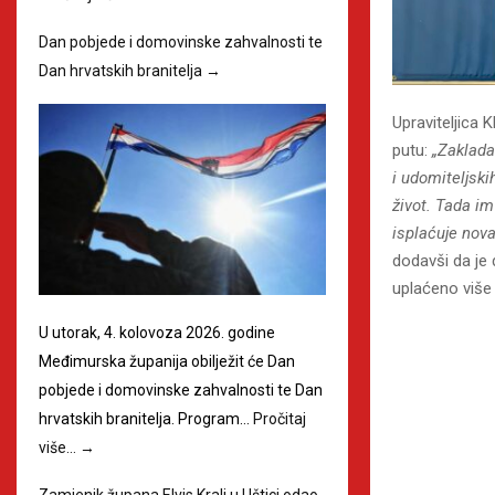
Dan pobjede i domovinske zahvalnosti te
Dan hrvatskih branitelja
→
Upraviteljica 
putu:
„Zaklada
i udomiteljski
život. Tada i
isplaćuje nova
dodavši da je
uplaćeno više 
U utorak, 4. kolovoza 2026. godine
Međimurska županija obilježit će Dan
pobjede i domovinske zahvalnosti te Dan
hrvatskih branitelja. Program…
Pročitaj
više…
→
Zamjenik župana Elvis Kralj u Uštici odao