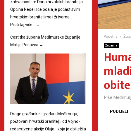
zahvalnosti te Dana hrvatskih branitelja,
Općina Nedelišće odala je počast svim
hrvatskim braniteljima i žrtvama…
Pročitaj više…
→
Početna
Župa
Čestitka župana Međimurske županije
Matije Posavca
→
Županija
Huma
mladi
obitel
Piše
Međimurj
PODIJELI
Drage građanke i građani Međimurja,
poštovani hrvatski branitelji, od Vojno-
redarstvene akcije Oluja - koja je obilježila