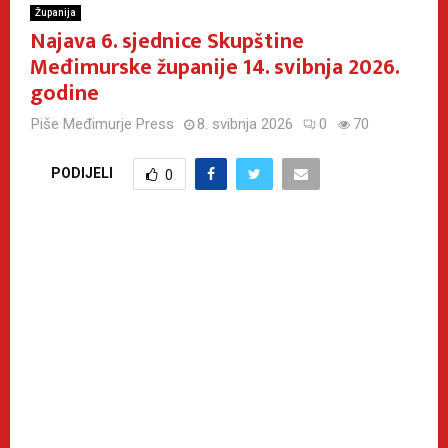
Županija
Najava 6. sjednice Skupštine
Međimurske županije 14. svibnja 2026.
godine
Piše
Međimurje Press
8. svibnja 2026
0
70
PODIJELI
0