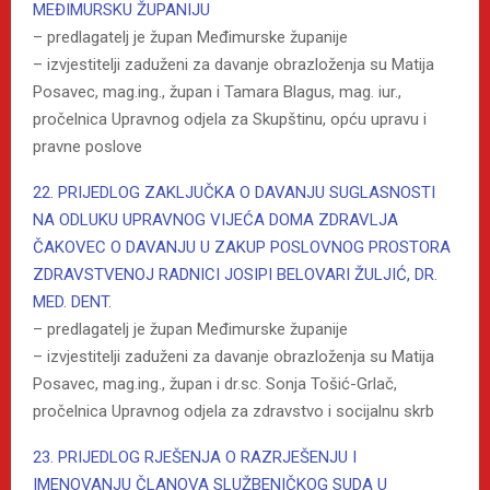
MEĐIMURSKU ŽUPANIJU
– predlagatelj je župan Međimurske županije
– izvjestitelji zaduženi za davanje obrazloženja su Matija
Posavec, mag.ing., župan i Tamara Blagus, mag. iur.,
pročelnica Upravnog odjela za Skupštinu, opću upravu i
pravne poslove
22. PRIJEDLOG ZAKLJUČKA O DAVANJU SUGLASNOSTI
NA ODLUKU UPRAVNOG VIJEĆA DOMA ZDRAVLJA
ČAKOVEC O DAVANJU U ZAKUP POSLOVNOG PROSTORA
ZDRAVSTVENOJ RADNICI JOSIPI BELOVARI ŽULJIĆ, DR.
MED. DENT.
– predlagatelj je župan Međimurske županije
– izvjestitelji zaduženi za davanje obrazloženja su Matija
Posavec, mag.ing., župan i dr.sc. Sonja Tošić-Grlač,
pročelnica Upravnog odjela za zdravstvo i socijalnu skrb
23. PRIJEDLOG RJEŠENJA O RAZRJEŠENJU I
IMENOVANJU ČLANOVA SLUŽBENIČKOG SUDA U