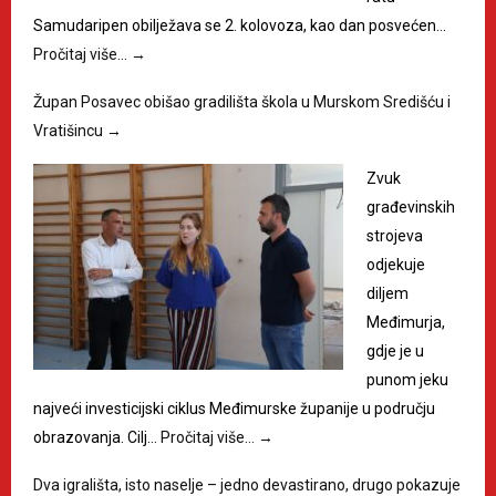
Samudaripen obilježava se 2. kolovoza, kao dan posvećen…
Pročitaj više…
→
Župan Posavec obišao gradilišta škola u Murskom Središću i
Vratišincu
→
Zvuk
građevinskih
strojeva
odjekuje
diljem
Međimurja,
gdje je u
punom jeku
najveći investicijski ciklus Međimurske županije u području
obrazovanja. Cilj…
Pročitaj više…
→
Dva igrališta, isto naselje – jedno devastirano, drugo pokazuje