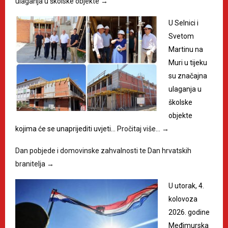
ulaganja u školske objekte
→
U Selnici i
Svetom
Martinu na
Muri u tijeku
su značajna
ulaganja u
školske
objekte
kojima će se unaprijediti uvjeti…
Pročitaj više…
→
Dan pobjede i domovinske zahvalnosti te Dan hrvatskih
branitelja
→
U utorak, 4.
kolovoza
2026. godine
Međimurska