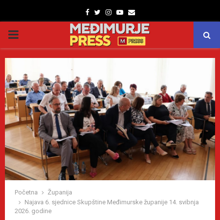
Facebook
Twitter
Instagram
Youtube
Email
PRIMARY
MENU
Početna
Županija
Najava 6. sjednice Skupštine Međimurske županije 14. svibnja
2026. godine