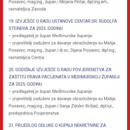
Posavec, mag.ing., župan i Mirjana Pintar, dipl.ing.arh.,
ravnateljica Zavoda
19. IZVJEŠĆE O RADU USTANOVE CENTAR DR. RUDOLFA
STEINERA ZA 2025. GODINU
– predlagatelj je župan Međimurske županije
– izvjestitelji zaduženi za davanje obrazloženja su Matija
Posavec, mag.ing., župan i dr.sc. Dijana Posavec, dipl.ing.,
ravnateljica Centra
20. GODIŠNJE IZVJEŠĆE O RADU POVJERENSTVA ZA
ZAŠTITU PRAVA PACIJENATA U MEĐIMURSKOJ ŽUPANIJI
ZA 2025. GODINU
– predlagatelj je župan Međimurske županije
– izvjestitelji zaduženi za davanje obrazloženja su Matija
Posavec, mag.ing., župan i Sanja Zdolec Križaić, dipl.iur.,
predsjednica Povjerenstva
21. PRIJEDLOG ODLUKE O KUPNJI NEKRETNINE ZA