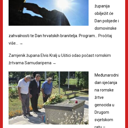
županija
obilježit će
Dan pobjede i
domovinske
zahvalnosti te Dan hrvatskih branitelja. Program…
Pročitaj
više…
→
Zamjenik župana Elvis Kralj u Uštici odao počast romskim
žrtvama Samudaripena
→
Međunarodni
dan sjećanja
na romske
žrtve
genocida u
Drugom
svjetskom
ratu –