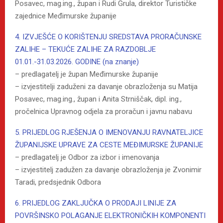
Posavec, mag.ing., župan i Rudi Grula, direktor Turističke
zajednice Međimurske županije
4. IZVJEŠĆE O KORIŠTENJU SREDSTAVA PRORAČUNSKE
ZALIHE – TEKUĆE ZALIHE ZA RAZDOBLJE
01.01.-31.03.2026. GODINE (na znanje)
– predlagatelj je župan Međimurske županije
– izvjestitelji zaduženi za davanje obrazloženja su Matija
Posavec, mag.ing., župan i Anita Strniščak, dipl. ing.,
pročelnica Upravnog odjela za proračun i javnu nabavu
5. PRIJEDLOG RJEŠENJA O IMENOVANJU RAVNATELJICE
ŽUPANIJSKE UPRAVE ZA CESTE MEĐIMURSKE ŽUPANIJE
– predlagatelj je Odbor za izbor i imenovanja
– izvjestitelj zadužen za davanje obrazloženja je Zvonimir
Taradi, predsjednik Odbora
6. PRIJEDLOG ZAKLJUČKA O PRODAJI LINIJE ZA
POVRŠINSKO POLAGANJE ELEKTRONIČKIH KOMPONENTI