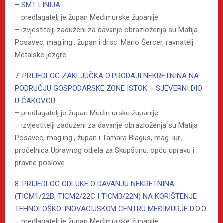
– SMT LINIJA
– predlagatelj je župan Međimurske županije
– izvjestitelji zaduženi za davanje obrazloženja su Matija
Posavec, mag.ing., župan i dr.sc. Mario Šercer, ravnatelj
Metalske jezgre
7. PRIJEDLOG ZAKLJUČKA O PRODAJI NEKRETNINA NA
PODRUČJU GOSPODARSKE ZONE ISTOK – SJEVERNI DIO
U ČAKOVCU
– predlagatelj je župan Međimurske županije
– izvjestitelji zaduženi za davanje obrazloženja su Matija
Posavec, mag.ing., župan i Tamara Blagus, mag. iur.,
pročelnica Upravnog odjela za Skupštinu, opću upravu i
pravne poslove
8. PRIJEDLOG ODLUKE O DAVANJU NEKRETNINA
(TICM1/22B, TICM2/22C I TICM3/22N) NA KORIŠTENJE
TEHNOLOŠKO-INOVACIJSKOM CENTRU MEĐIMURJE D.O.O.
– predlagatelj je župan Međimurske županije