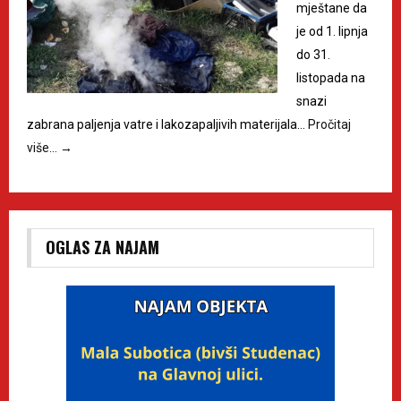
mještane da
je od 1. lipnja
do 31.
listopada na
snazi
zabrana paljenja vatre i lakozapaljivih materijala…
Pročitaj
više…
→
OGLAS ZA NAJAM