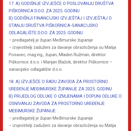
17. A) GODIŠNJE IZVJEŠĆE O POSLOVANJU DRUŠTVA
PIŠKORNICA D.O.O. ZA 2025. GODINU
B) GODIŠNJI FINANCIJSKI IZVJEŠTAJ I IZVJEŠTAJ O
STANJU DRUŠTVA PIŠKORNICA-SANACIJSKO
ODLAGALIŠTE D.O.O. ZA 2025. GODINU
– predlagatelj je župan Međimurske županije
– izvjestitelji zaduženi za davanje obrazloženja su Matija
Posavec, mag.ing., župan, Mladen Ružman, direktor
Piškornice d.o.o. i Marijan Blažok, direktor Piškornice –
sanacijsko odlagalište d.o.o.
18. A) IZVJEŠĆE O RADU ZAVODA ZA PROSTORNO
UREĐENJE MEĐIMURSKE ŽUPANIJE ZA 2025. GODINU
B) PRIJEDLOG ODLUKE O IZMJENAMA I DOPUNI ODLUKE O
OSNIVANJU ZAVODA ZA PROSTORNO UREĐENJE
MEĐIMURSKE ŽUPANIJE
– predlagatelj je župan Međimurske županije
– izvjestitelji zaduženi za davanje obrazloženja su Matija