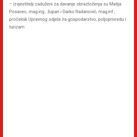
– izvjestitelji zaduženi za davanje obrazloženja su Matija
Posavec, mag.ing., župan i Darko Radanović, mag.inf.,
pročelnik Upravnog odjela za gospodarstvo, poljoprivredu i
turizam