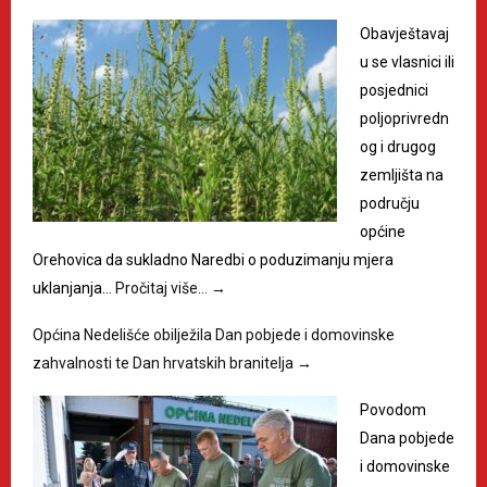
Obavještavaj
u se vlasnici ili
posjednici
poljoprivredn
og i drugog
zemljišta na
području
općine
Orehovica da sukladno Naredbi o poduzimanju mjera
uklanjanja…
Pročitaj više…
→
Općina Nedelišće obilježila Dan pobjede i domovinske
zahvalnosti te Dan hrvatskih branitelja
→
Povodom
Dana pobjede
i domovinske