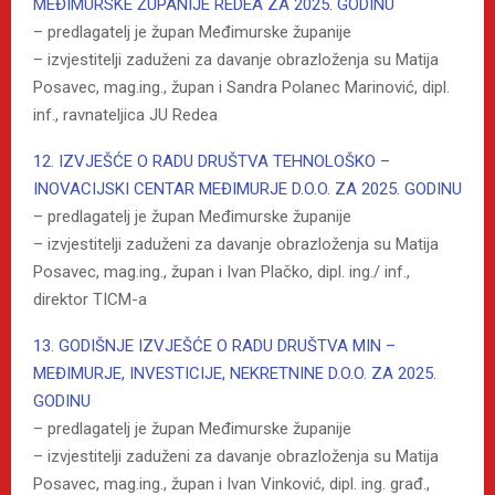
MEĐIMURSKE ŽUPANIJE REDEA ZA 2025. GODINU
– predlagatelj je župan Međimurske županije
– izvjestitelji zaduženi za davanje obrazloženja su Matija
Posavec, mag.ing., župan i Sandra Polanec Marinović, dipl.
inf., ravnateljica JU Redea
12. IZVJEŠĆE O RADU DRUŠTVA TEHNOLOŠKO –
INOVACIJSKI CENTAR MEĐIMURJE D.O.O. ZA 2025. GODINU
– predlagatelj je župan Međimurske županije
– izvjestitelji zaduženi za davanje obrazloženja su Matija
Posavec, mag.ing., župan i Ivan Plačko, dipl. ing./ inf.,
direktor TICM-a
13. GODIŠNJE IZVJEŠĆE O RADU DRUŠTVA MIN –
MEĐIMURJE, INVESTICIJE, NEKRETNINE D.O.O. ZA 2025.
GODINU
– predlagatelj je župan Međimurske županije
– izvjestitelji zaduženi za davanje obrazloženja su Matija
Posavec, mag.ing., župan i Ivan Vinković, dipl. ing. građ.,