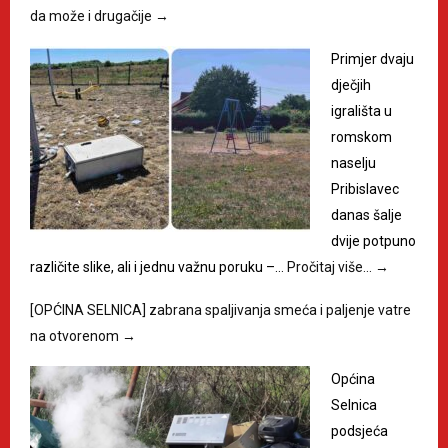
da može i drugačije
→
Primjer dvaju
dječjih
igrališta u
romskom
naselju
Pribislavec
danas šalje
dvije potpuno
različite slike, ali i jednu važnu poruku –…
Pročitaj više…
→
[OPĆINA SELNICA] zabrana spaljivanja smeća i paljenje vatre
na otvorenom
→
Općina
Selnica
podsjeća