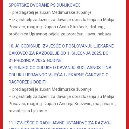
SPORTSKE DVORANE PŠ DUNJKOVEC
– predlagatelj je župan Međimurske županije
– izvjestitelji zaduženi za davanje obrazloženja su Matija
Posavec, mag.ing., župan i Anita Strniščak, dipl. ing.,
pročelnica Upravnog odjela za proračun i javnu nabavu
10. A) GODIŠNJE IZVJEŠĆE O POSLOVANJU LJEKARNE
ČAKOVEC ZA RAZDOBLJE OD 1. SIJEČNJA 2025. DO
31.PROSINCA 2025. GODINE
B) PRIJEDLOG ODLUKE O DAVANJU SUGLASNOSTI NA
ODLUKU UPRAVNOG VIJEĆA LJEKARNE ČAKOVEC O
RASPOREDU DOBITI
– predlagatelj je župan Međimurske županije
– izvjestitelji zaduženi za davanje obrazloženja su Matija
Posavec, mag.ing., župan i Andreja Knežević, mag.pharm.,
ravnateljica Ljekarne
11. IZVJEŠĆE O RADU JAVNE USTANOVE ZA RAZVOJ