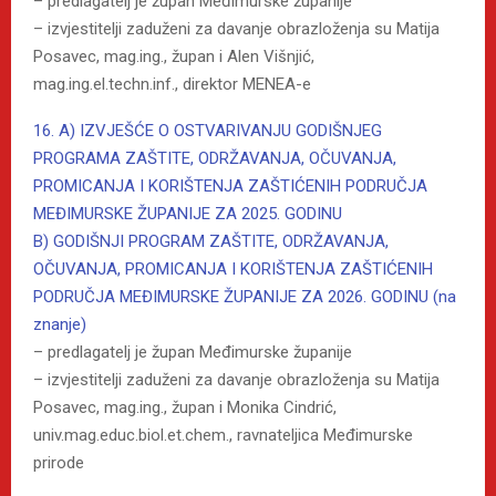
– predlagatelj je župan Međimurske županije
– izvjestitelji zaduženi za davanje obrazloženja su Matija
Posavec, mag.ing., župan i Alen Višnjić,
mag.ing.el.techn.inf., direktor MENEA-e
16. A) IZVJEŠĆE O OSTVARIVANJU GODIŠNJEG
PROGRAMA ZAŠTITE, ODRŽAVANJA, OČUVANJA,
PROMICANJA I KORIŠTENJA ZAŠTIĆENIH PODRUČJA
MEĐIMURSKE ŽUPANIJE ZA 2025. GODINU
B) GODIŠNJI PROGRAM ZAŠTITE, ODRŽAVANJA,
OČUVANJA, PROMICANJA I KORIŠTENJA ZAŠTIĆENIH
PODRUČJA MEĐIMURSKE ŽUPANIJE ZA 2026. GODINU (na
znanje)
– predlagatelj je župan Međimurske županije
– izvjestitelji zaduženi za davanje obrazloženja su Matija
Posavec, mag.ing., župan i Monika Cindrić,
univ.mag.educ.biol.et.chem., ravnateljica Međimurske
prirode