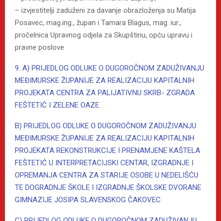
– izvjestitelji zaduženi za davanje obrazloženja su Matija
Posavec, mag.ing., župan i Tamara Blagus, mag. iur.,
pročelnica Upravnog odjela za Skupštinu, opću upravu i
pravne poslove
9. A) PRIJEDLOG ODLUKE O DUGOROČNOM ZADUŽIVANJU
MEĐIMURSKE ŽUPANIJE ZA REALIZACIJU KAPITALNIH
PROJEKATA CENTRA ZA PALIJATIVNU SKRB- ZGRADA
FEŠTETIĆ I ZELENE OAZE
B) PRIJEDLOG ODLUKE O DUGOROČNOM ZADUŽIVANJU
MEĐIMURSKE ŽUPANIJE ZA REALIZACIJU KAPITALNIH
PROJEKATA REKONSTRUKCIJE I PRENAMJENE KAŠTELA
FEŠTETIĆ U INTERPRETACIJSKI CENTAR, IZGRADNJE I
OPREMANJA CENTRA ZA STARIJE OSOBE U NEDELIŠĆU
TE DOGRADNJE ŠKOLE I IZGRADNJE ŠKOLSKE DVORANE
GIMNAZIJE JOSIPA SLAVENSKOG ČAKOVEC
C) PRIJEDLOG ODLUKE O DUGOROČNOM ZADUŽIVANJU