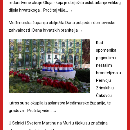
redarstvene akcije Oluja - koja je obilježila oslobađanje velikog
dijela hrvatskoga…
Pročitaj više…
→
Međimurska županija obilježila Dana pobjede i domovinske
zahvalnosti i Dana hrvatskih branitelja
→
Kod
spomenika
poginulim i
nestalim
braniteljima u
Perivoju
Zrinskih u
Čakovcu
jutros su se okupila izaslanstva Međimurske županije, te
gradova…
Pročitaj više…
→
U Selnici i Svetom Martinu na Muri u tijeku su značajna