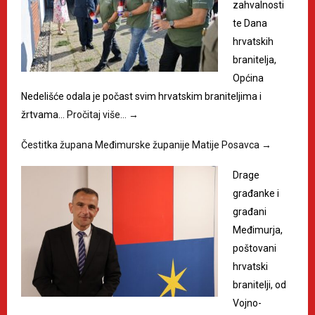
zahvalnosti
te Dana
hrvatskih
branitelja,
Općina
Nedelišće odala je počast svim hrvatskim braniteljima i
žrtvama…
Pročitaj više…
→
Čestitka župana Međimurske županije Matije Posavca
→
Drage
građanke i
građani
Međimurja,
poštovani
hrvatski
branitelji, od
Vojno-