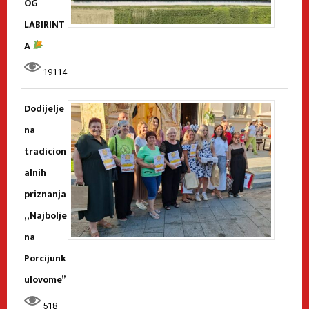
OG
LABIRINT
A
19114
Dodijelje
na
tradicion
alnih
priznanja
„Najbolje
na
Porcijunk
ulovome”
518