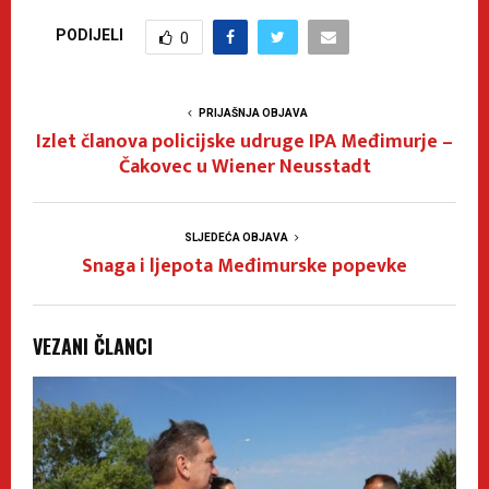
PODIJELI
0
PRIJAŠNJA OBJAVA
Izlet članova policijske udruge IPA Međimurje –
Čakovec u Wiener Neusstadt
SLJEDEĆA OBJAVA
Snaga i ljepota Međimurske popevke
VEZANI ČLANCI