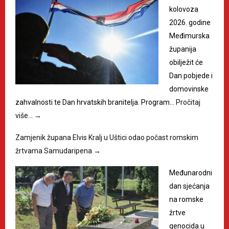
kolovoza
2026. godine
Međimurska
županija
obilježit će
Dan pobjede i
domovinske
zahvalnosti te Dan hrvatskih branitelja. Program…
Pročitaj
više…
→
Zamjenik župana Elvis Kralj u Uštici odao počast romskim
žrtvama Samudaripena
→
Međunarodni
dan sjećanja
na romske
žrtve
genocida u