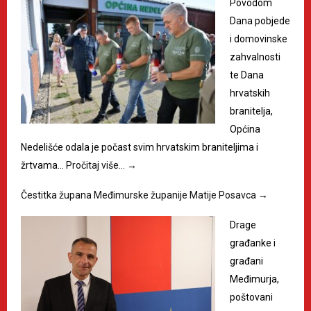
Povodom
Dana pobjede
i domovinske
zahvalnosti
te Dana
hrvatskih
branitelja,
Općina
Nedelišće odala je počast svim hrvatskim braniteljima i
žrtvama…
Pročitaj više…
→
Čestitka župana Međimurske županije Matije Posavca
→
Drage
građanke i
građani
Međimurja,
poštovani