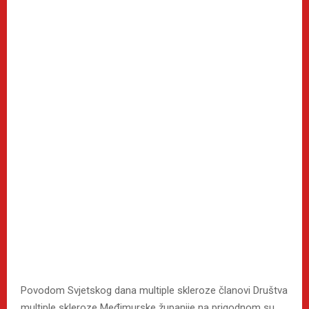
Povodom Svjetskog dana multiple skleroze članovi Društva
multiple skleroze Međimurske županije na prigodnom su