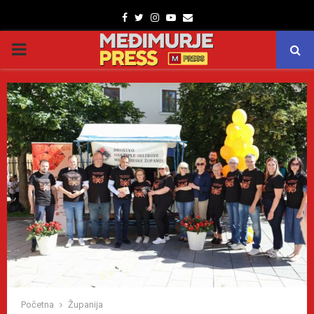
Facebook
Twitter
Instagram
Youtube
Email
PRIMARY
MENU
Početna
Županija