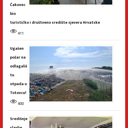
Čakovec
bio
turističko i društveno središte sjevera Hrvatske
411
Ugašen
požar na
odlagališ
tu
otpada u
Totovcu!
400
Središnje
slavlje