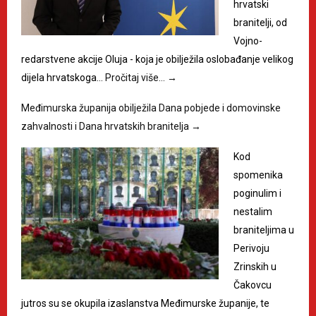
hrvatski
branitelji, od
Vojno-
redarstvene akcije Oluja - koja je obilježila oslobađanje velikog
dijela hrvatskoga…
Pročitaj više…
→
Međimurska županija obilježila Dana pobjede i domovinske
zahvalnosti i Dana hrvatskih branitelja
→
Kod
spomenika
poginulim i
nestalim
braniteljima u
Perivoju
Zrinskih u
Čakovcu
jutros su se okupila izaslanstva Međimurske županije, te