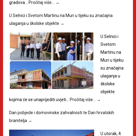
gradova…
Pročitaj više…
→
U Selnici i Svetom Martinu na Muri u tijeku su značajna
ulaganja u školske objekte
→
U Selnici i
Svetom
Martinu na
Muri u tijeku
su značajna
ulaganja u
školske
objekte
kojima će se unaprijediti uvjeti…
Pročitaj više…
→
Dan pobjede i domovinske zahvalnosti te Dan hrvatskih
branitelja
→
U utorak, 4.