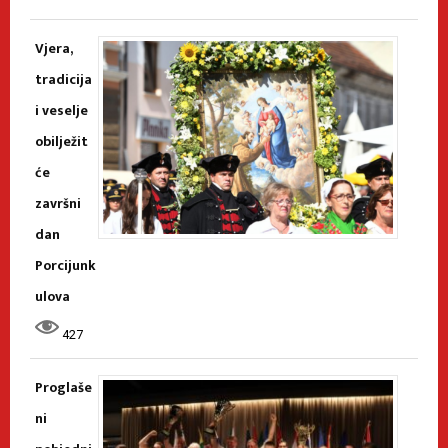
Vjera,
tradicija
i veselje
obilježit
će
završni
dan
Porcijunk
ulova
427
Proglaše
ni