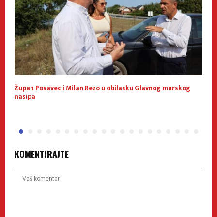
Župan Posavec i Milan Rezo u obilasku Glavnog murskog
K
nasipa
KOMENTIRAJTE