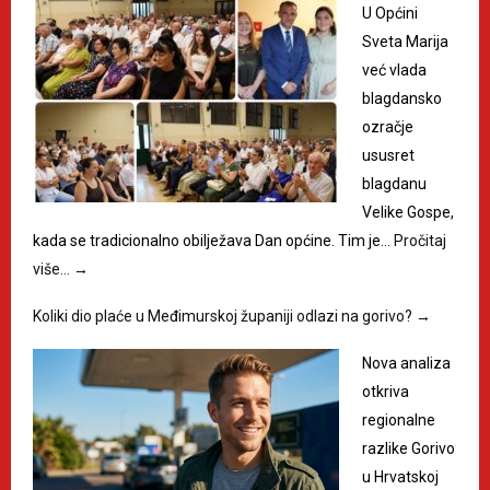
U Općini
Sveta Marija
već vlada
blagdansko
ozračje
ususret
blagdanu
Velike Gospe,
kada se tradicionalno obilježava Dan općine. Tim je…
Pročitaj
više…
→
Koliki dio plaće u Međimurskoj županiji odlazi na gorivo?
→
Nova analiza
otkriva
regionalne
razlike Gorivo
u Hrvatskoj