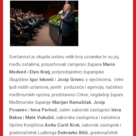
Svečanost je okupila uistinu velik broj uzvanika te su joj,
među ostalima, prisustvovali zamjenici župana
Mario
Medved
i
Elvis Kralj
, potpredsjednici županijske
Skupštine
Igor Ivković
i
Josip Grivec
s vijećnicima, čelni
ljudi naših ustanova, javnih poduzeća i agencija, načelnici
međimurskih općina, predstavnici Crkve, negdašnji župani
Međimurske županije
Marijan Ramušćak
,
Josip
Posavec
i
Ivica Perhoč
, zatim saborski zastupnici
Ivica
Baksa
i
Mate Vukušić
, saborska zastupnica i načelnica
Općine Konjščina
Anita Curiš Krok
, saborski zastupnik i
gradonačelnik Ludbrega
Dubravko Bilić
, gradonačelnik