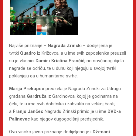
Najviše priznanje –
Nagrada Zrinski
– dodijeljena je
tvrtki
Quadro
iz Križovca, a u ime svih zaposlenika preuzeli
su je vlasnici
Damir
i
Kristina Frančić
, no novčanog dijela
nagrade se odriču, te u duhu koji njeguju u svojoj tvrtki
poklanjaju ga u humanitarne svrhe.
Marija Prekupec
preuzela je Nagradu Zrinski za Udrugu
građana
Gardruža
iz Gardinovca, kojoj je godinama na
čelu, te u ime svih dobitnika i zahvalila na velikoj časti,
a
Franjo Jančec
Nagradu Zrinski primio je u ime
DVD-a
Palinovec
kao njegov dugogodišnji predsjednik.
Ovo visoko javno priznanje dodijeljeno je i
Dženani