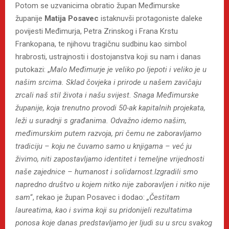
Potom se uzvanicima obratio župan Međimurske
županije
Matija Posavec
istaknuvši protagoniste daleke
povijesti Međimurja, Petra Zrinskog i Frana Krstu
Frankopana, te njihovu tragičnu sudbinu kao simbol
hrabrosti, ustrajnosti i dostojanstva koji su nam i danas
putokazi: „
Malo Međimurje je veliko po ljepoti i veliko je u
našim srcima. Sklad čovjeka i prirode u našem zavičaju
zrcali naš stil života i našu svijest. Snaga Međimurske
županije, koja trenutno provodi 50-ak kapitalnih projekata,
leži u suradnji s građanima. Odvažno idemo našim,
međimurskim putem razvoja, pri čemu ne zaboravljamo
tradiciju – koju ne čuvamo samo u knjigama – već ju
živimo, niti zapostavljamo identitet i temeljne vrijednosti
naše zajednice – humanost i solidarnost.Izgradili smo
napredno društvo u kojem nitko nije zaboravljen i nitko nije
sam
“, rekao je župan Posavec i dodao:
„Čestitam
laureatima, kao i svima koji su pridonijeli rezultatima
ponosa koje danas predstavljamo jer ljudi su u srcu svakog