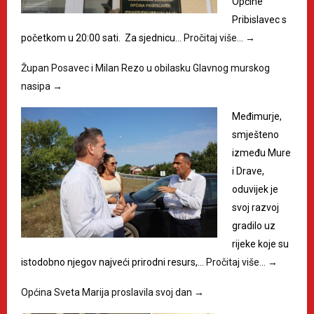
Općine
Pribislavec s
početkom u 20:00 sati. Za sjednicu…
Pročitaj više…
→
Župan Posavec i Milan Rezo u obilasku Glavnog murskog
nasipa
→
Međimurje,
smješteno
između Mure
i Drave,
oduvijek je
svoj razvoj
gradilo uz
rijeke koje su
istodobno njegov najveći prirodni resurs,…
Pročitaj više…
→
Općina Sveta Marija proslavila svoj dan
→