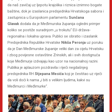
da naš zavičaj uz ljepotu krajolika i riznica iznimno bogate
baštine, dok je izaslanica predsjednika Hrvatskoga sabora i
zastupnica u Europskom parlamentu
Sunčana
Glavak
dodala da je Međimurska županija ogledni primjer
koliko se postiže suradnjom „u trokutu“ EU-država-
regionalna i lokalna uprava. Publici se obratio i izaslanik
Predsjednika Republike Hrvatske
Nikša Peronja
uz poruku
da je Dan Međimurske županije veliki dan za cijelu Hrvatsku
i zbog povijesne ostavštine Zrinskih, ali i svih dostignuća
koje Međimurje izdvajaju kao uzor na nacionalnoj razini.
Publika je aplauzom pozdravila i riječi negdašnjeg
predsjednika RH
Stjepana Mesića
koji je čestitao uz riječi
da voli doći k nama „i biti s velikim ljudima, kakvi su
Međimurci i Međimurke“.