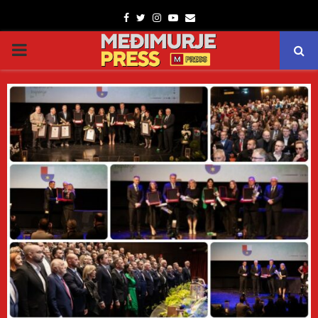
Facebook
Twitter
Instagram
Youtube
Email
PRIMARY
MENU