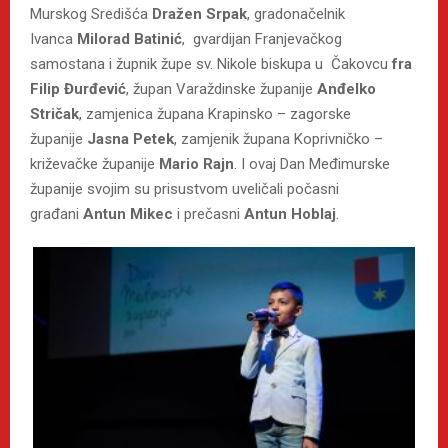
Murskog Središća
Dražen Srpak
, gradonačelnik
Ivanca
Milorad Batinić
, gvardijan Franjevačkog
samostana i župnik župe sv. Nikole biskupa u Čakovcu
fra
Filip Đurđević
, župan Varaždinske županije
Anđelko
Stričak
, zamjenica župana Krapinsko – zagorske
županije
Jasna Petek
, zamjenik župana Koprivničko –
križevačke županije
Mario Rajn
. I ovaj Dan Međimurske
županije svojim su prisustvom uveličali počasni
građani
Antun Mikec
i prečasni
Antun Hoblaj
.