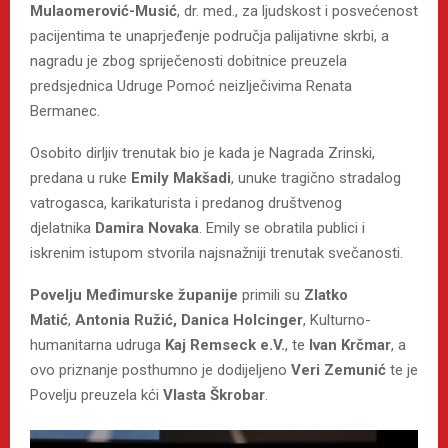
Mulaomerović-Musić
, dr. med., za ljudskost i posvećenost
pacijentima te unaprjeđenje područja palijativne skrbi, a
nagradu je zbog spriječenosti dobitnice preuzela
predsjednica Udruge Pomoć neizlječivima Renata
Bermanec.
Osobito dirljiv trenutak bio je kada je Nagrada Zrinski,
predana u ruke
Emily Makšadi
, unuke tragično stradalog
vatrogasca, karikaturista i predanog društvenog
djelatnika
Damira Novaka
. Emily se obratila publici i
iskrenim istupom stvorila najsnažniji trenutak svečanosti.
Povelju Međimurske županije
primili su
Zlatko
Matić
,
Antonia Ružić, Danica Holcinger
, Kulturno-
humanitarna udruga
Kaj Remseck e.V.
, te
Ivan Krčmar
, a
ovo priznanje posthumno je dodijeljeno
Veri Zemunić
te je
Povelju preuzela kći
Vlasta Škrobar
.