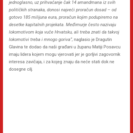
jednoglasno, uz prihvaćanje čak 14 amandmana iz svih
političkih stranaka, donosi najveći proračun dosad – od
gotovo 185 milijuna eura, proračun kojim podupiremo na
desetke kapitalnih projekata.
Međimurje često nazivaju
lokomotivom koja vuče Hrvatsku, ali treba znati da takvoj
lokomotivi treba i mnogo goriva“
, naglasio je Dragutin
Glavina te dodao da naši građani u županu Matiji Posavcu
imaju lidera kojem mogu vjerovati jer je gorljivi zagovornik
interesa zavičaja, i za kojeg znaju da neće stati dok ne
dosegne cilj.