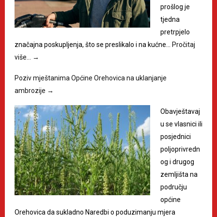
prošlog je
tjedna
pretrpjelo
značajna poskupljenja, što se preslikalo i na kućne…
Pročitaj
više…
→
Poziv mještanima Općine Orehovica na uklanjanje
ambrozije
→
Obavještavaj
u se vlasnici ili
posjednici
poljoprivredn
og i drugog
zemljišta na
području
općine
Orehovica da sukladno Naredbi o poduzimanju mjera