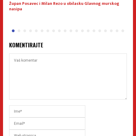
Župan Posavec i Milan Rezo u obilasku Glavnog murskog
K
nasipa
KOMENTIRAJTE