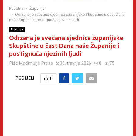
Početna
Županija
Održana je svečana sjednica županijske Skupštine u čast Dana
naše Županije i postignuća njezinih ljudi
Županija
Održana je svečana sjednica županijske
Skupštine u čast Dana naše Županije i
postignuća njezinih ljudi
Piše
Međimurje Press
30. travnja 2026
0
75
PODIJELI
0