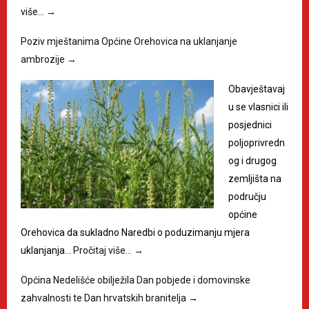
više…
→
Poziv mještanima Općine Orehovica na uklanjanje
ambrozije
→
Obavještavaj
u se vlasnici ili
posjednici
poljoprivredn
og i drugog
zemljišta na
području
općine
Orehovica da sukladno Naredbi o poduzimanju mjera
uklanjanja…
Pročitaj više…
→
Općina Nedelišće obilježila Dan pobjede i domovinske
zahvalnosti te Dan hrvatskih branitelja
→