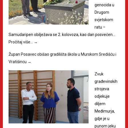
genocida u
Drugom
svjetskom
ratu –
Samudaripen obilježava se 2. kolovoza, kao dan posvećen…
Pročitaj više…
→
Župan Posavec obišao gradilišta škola u Murskom Središću i
Vratišincu
→
Zvuk
građevinskih
strojeva
odjekuje
diljem
Međimurja,
gdje je u
punom jeku