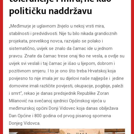
političku naddržavu
„Međimurje je uglavnom živjelo u nekoj vrsti mira,
stabilnosti i predvidivosti. Nije tu bilo nikada grandioznih
projekata, prevelikog novca, razvijalo se polako i
sistematično, uvijek se znalo da čamac ide u jednom
pravcu. Znate da čamac trese onaj tko ne vesla, a ovdje su
uvijek svi veslali i taj čamac je išao u lijepom, dobrom i
pozitivnom smjeru. I to je ono što treba Hrvatskoj koja
povijesno to nije imala jer su dijelovi naše najljepše i jedine
domovine imali različite povijesti, okupacije, pogibije, paleži
i smrt“, rekao je danas predsjednik Republike Zoran
Milanović na svečanoj sjednici Općinskog vijeća u
međimurskoj općini Donji Vidovec koja danas obilježava
Dan Općine i 800 godina od prvog pisanog spomena
Donjeg Vidovca.