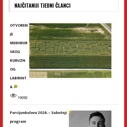
NAJČITANIJI TJEDNI ČLANCI
OTVOREN
JE
MEĐIMUR
SKOG
KURUZN
OG
LABIRINT
A
19092
Porcijunkulovo 2026. – Subotnji
program