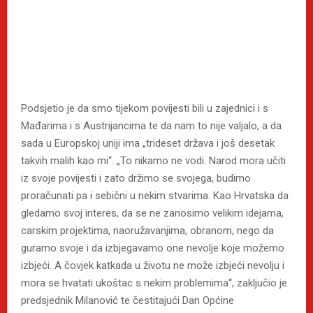
Podsjetio je da smo tijekom povijesti bili u zajednici i s
Mađarima i s Austrijancima te da nam to nije valjalo, a da
sada u Europskoj uniji ima „trideset država i još desetak
takvih malih kao mi“. „To nikamo ne vodi. Narod mora učiti
iz svoje povijesti i zato držimo se svojega, budimo
proračunati pa i sebični u nekim stvarima. Kao Hrvatska da
gledamo svoj interes, da se ne zanosimo velikim idejama,
carskim projektima, naoružavanjima, obranom, nego da
guramo svoje i da izbjegavamo one nevolje koje možemo
izbjeći. A čovjek katkada u životu ne može izbjeći nevolju i
mora se hvatati ukoštac s nekim problemima“, zaključio je
predsjednik Milanović te čestitajući Dan Općine