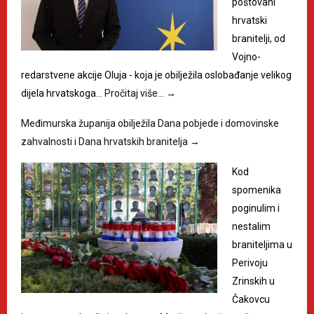
poštovani
hrvatski
branitelji, od
Vojno-
redarstvene akcije Oluja - koja je obilježila oslobađanje velikog
dijela hrvatskoga…
Pročitaj više…
→
Međimurska županija obilježila Dana pobjede i domovinske
zahvalnosti i Dana hrvatskih branitelja
→
Kod
spomenika
poginulim i
nestalim
braniteljima u
Perivoju
Zrinskih u
Čakovcu