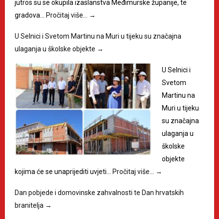
jutros su se okupila izaslanstva Međimurske županije, te
gradova…
Pročitaj više…
→
U Selnici i Svetom Martinu na Muri u tijeku su značajna
ulaganja u školske objekte
→
U Selnici i
Svetom
Martinu na
Muri u tijeku
su značajna
ulaganja u
školske
objekte
kojima će se unaprijediti uvjeti…
Pročitaj više…
→
Dan pobjede i domovinske zahvalnosti te Dan hrvatskih
branitelja
→