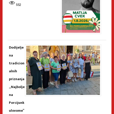
552
Dodijelje
na
tradicion
alnih
priznanja
„Najbolje
na
Porcijunk
ulovome”