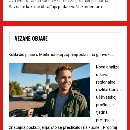
Ova web-stranica koristi Akismet za smanjenje spama.
Saznajte kako se obrađuju podaci vaših komentara.
VEZANE OBJAVE
Koliki dio plaće u Međimurskoj županiji odlazi na gorivo?
→
Nova analiza
otkriva
regionalne
razlike Gorivo
u Hrvatskoj
prošlog je
tjedna
pretrpjelo
značajna poskupljenja, što se preslikalo i na kućne…
Pročitaj