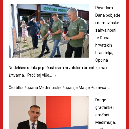
Povodom
Dana pobjede
i domovinske
zahvalnosti
te Dana
hrvatskih
branitelja,
Općina
Nedelišće odala je počast svim hrvatskim braniteljima i
žrtvama…
Pročitaj više…
→
Čestitka župana Međimurske županije Matije Posavca
→
Drage
građanke i
građani
Međimurja,