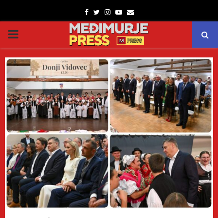
Facebook
Twitter
Instagram
Youtube
Email
PRIMARY
MENU