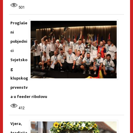
501
Proglaše
ni
pobjedni
ci
Svjetsko
g
klupskog
prvenstv
a u feeder ribolovu
412
Vjera,
tradicija