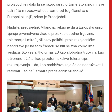
proizvodnje i dalo bi se razgovarati o tome što smo mi sve
dali i što mi zauzvrat dobivamo od tog članstva u
Europskoj uniji“, rekao je Predsjednik.
Nadalje, predsjednik Milanović rekao je da u Europsku uniju
vjeruje prvenstveno „kao u projekt slobodne trgovine,
tolerancije i mira“. „Nikakav politički projekt zajedničke
naddržave jer na tom čamcu se niti ne zna koliko ima
veslača, tko vesla, tko drma. EU kao slobodna trgovina, kao
otvoreno tržište, kao prostor nekakve tolerancije,
razumijevanja – da, kao naddržava koja će se naoružavati i
ratovati – to ne“, smatra predsjednik Milanović.