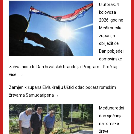
U utorak, 4.
kolovoza
2026. godine
Međimurska
županija
obilježit će
Dan pobjede i
domovinske
zahvalnosti te Dan hrvatskih branitelja. Program…
Pročitaj
više…
→
Zamjenik župana Elvis Kralj u Uštici odao počast romskim
žrtvama Samudaripena
→
Međunarodni
dan sjećanja
na romske
žrtve