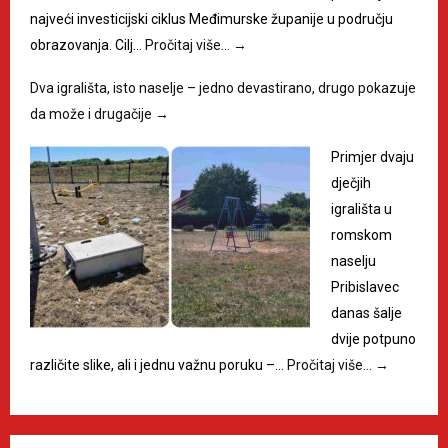
najveći investicijski ciklus Međimurske županije u području
obrazovanja. Cilj…
Pročitaj više…
→
Dva igrališta, isto naselje – jedno devastirano, drugo pokazuje
da može i drugačije
→
Primjer dvaju
dječjih
igrališta u
romskom
naselju
Pribislavec
danas šalje
dvije potpuno
različite slike, ali i jednu važnu poruku –…
Pročitaj više…
→