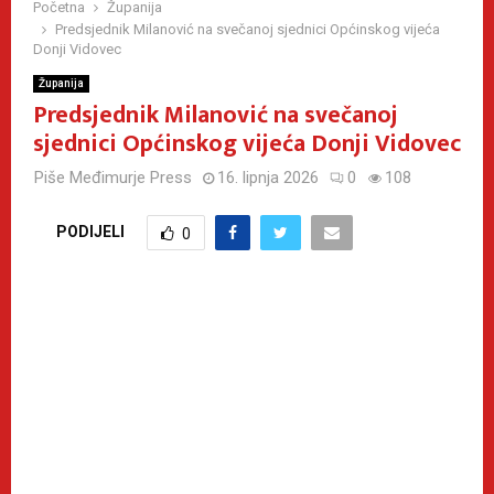
Početna
Županija
Predsjednik Milanović na svečanoj sjednici Općinskog vijeća
Donji Vidovec
Županija
Predsjednik Milanović na svečanoj
sjednici Općinskog vijeća Donji Vidovec
Piše
Međimurje Press
16. lipnja 2026
0
108
PODIJELI
0