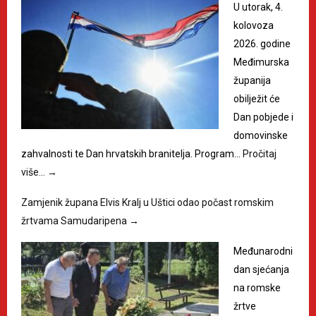
U utorak, 4.
kolovoza
2026. godine
Međimurska
županija
obilježit će
Dan pobjede i
domovinske
zahvalnosti te Dan hrvatskih branitelja. Program…
Pročitaj
više…
→
Zamjenik župana Elvis Kralj u Uštici odao počast romskim
žrtvama Samudaripena
→
Međunarodni
dan sjećanja
na romske
žrtve