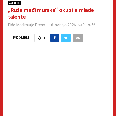
Županija
„Ruža međimurska“ okupila mlade
talente
Piše
Međimurje Press
6. svibnja 2026
0
56
PODIJELI
0