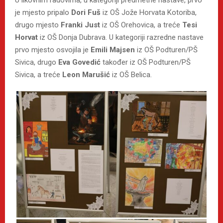
je mjesto pripalo
Dori Fuš
iz OŠ Jože Horvata Kotoriba,
drugo mjesto
Franki Just
iz OŠ Orehovica, a treće
Tesi
Horvat
iz OŠ Donja Dubrava. U kategoriji razredne nastave
prvo mjesto osvojila je
Emili Majsen
iz OŠ Podturen/PŠ
Sivica, drugo
Eva Govedić
također iz OŠ Podturen/PŠ
Sivica, a treće
Leon Marušić
iz OŠ Belica.