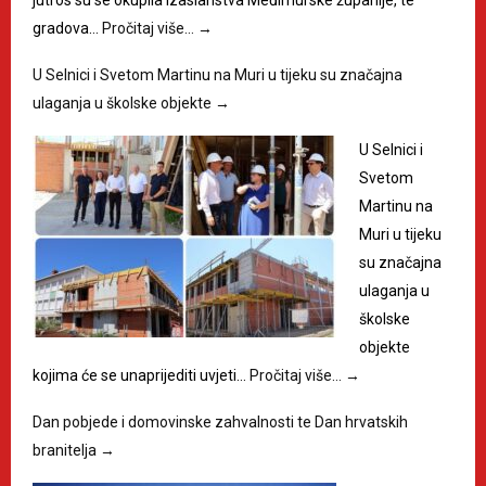
gradova…
Pročitaj više…
→
U Selnici i Svetom Martinu na Muri u tijeku su značajna
ulaganja u školske objekte
→
U Selnici i
Svetom
Martinu na
Muri u tijeku
su značajna
ulaganja u
školske
objekte
kojima će se unaprijediti uvjeti…
Pročitaj više…
→
Dan pobjede i domovinske zahvalnosti te Dan hrvatskih
branitelja
→