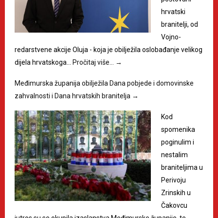
hrvatski
branitelji, od
Vojno-
redarstvene akcije Oluja - koja je obilježila oslobađanje velikog
dijela hrvatskoga…
Pročitaj više…
→
Međimurska županija obilježila Dana pobjede i domovinske
zahvalnosti i Dana hrvatskih branitelja
→
Kod
spomenika
poginulim i
nestalim
braniteljima u
Perivoju
Zrinskih u
Čakovcu
jutros su se okupila izaslanstva Međimurske županije, te