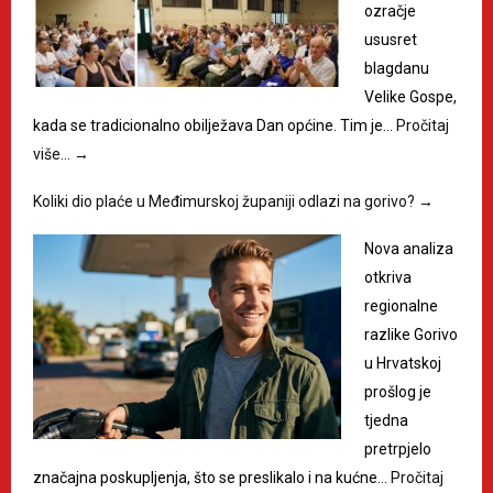
ozračje
ususret
blagdanu
Velike Gospe,
kada se tradicionalno obilježava Dan općine. Tim je…
Pročitaj
više…
→
Koliki dio plaće u Međimurskoj županiji odlazi na gorivo?
→
Nova analiza
otkriva
regionalne
razlike Gorivo
u Hrvatskoj
prošlog je
tjedna
pretrpjelo
značajna poskupljenja, što se preslikalo i na kućne…
Pročitaj