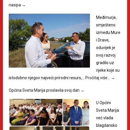
nasipa
→
Međimurje,
smješteno
između Mure
i Drave,
oduvijek je
svoj razvoj
gradilo uz
rijeke koje su
istodobno njegov najveći prirodni resurs,…
Pročitaj više…
→
Općina Sveta Marija proslavila svoj dan
→
U Općini
Sveta Marija
već vlada
blagdansko