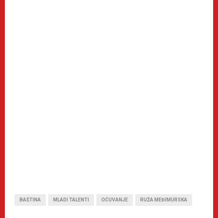
BAŠTINA
MLADI TALENTI
OČUVANJE
RUŽA MEĐIMURSKA