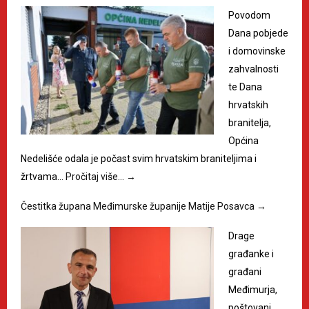
Povodom
Dana pobjede
i domovinske
zahvalnosti
te Dana
hrvatskih
branitelja,
Općina
Nedelišće odala je počast svim hrvatskim braniteljima i
žrtvama…
Pročitaj više…
→
Čestitka župana Međimurske županije Matije Posavca
→
Drage
građanke i
građani
Međimurja,
poštovani