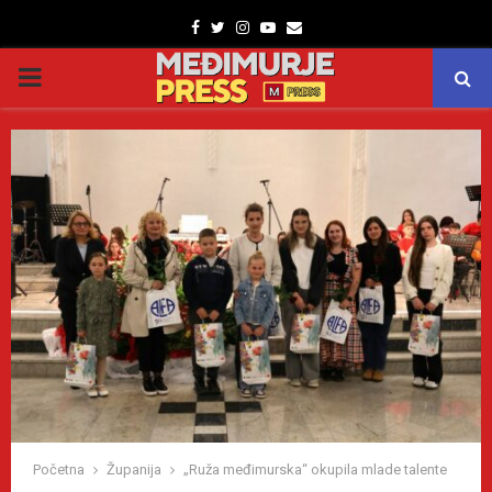
Facebook
Twitter
Instagram
Youtube
Email
PRIMARY
MENU
Početna
Županija
„Ruža međimurska“ okupila mlade talente