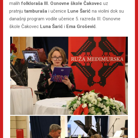
malih
folkloraša III. Osnovne škole Čakovec
uz
pratnju
tamburaša
i učenice
Lune Šarić
na violini dok su
današnji program vodile učenice 5. razreda III. Osnovne
škole Čakovec
Luna Šarić
i
Ema Grošević
.