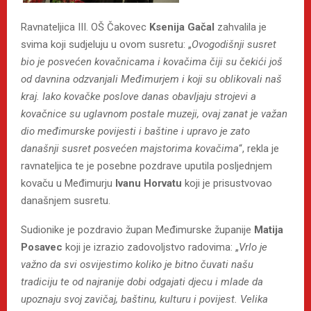
Ravnateljica III. OŠ Čakovec
Ksenija Gačal
zahvalila je
svima koji sudjeluju u ovom susretu: „
Ovogodišnji susret
bio je posvećen kovačnicama i kovačima čiji su čekići još
od davnina odzvanjali Međimurjem i koji su oblikovali naš
kraj. Iako kovačke poslove danas obavljaju strojevi a
kovačnice su uglavnom postale muzeji, ovaj zanat je važan
dio međimurske povijesti i baštine i upravo je zato
današnji susret posvećen majstorima kovačima
“, rekla je
ravnateljica te je posebne pozdrave uputila posljednjem
kovaču u Međimurju
Ivanu Horvatu
koji je prisustvovao
današnjem susretu.
Sudionike je pozdravio župan Međimurske županije
Matija
Posavec
koji je izrazio zadovoljstvo radovima: „
Vrlo je
važno da svi osvijestimo koliko je bitno čuvati našu
tradiciju te od najranije dobi odgajati djecu i mlade da
upoznaju svoj zavičaj, baštinu, kulturu i povijest. Velika