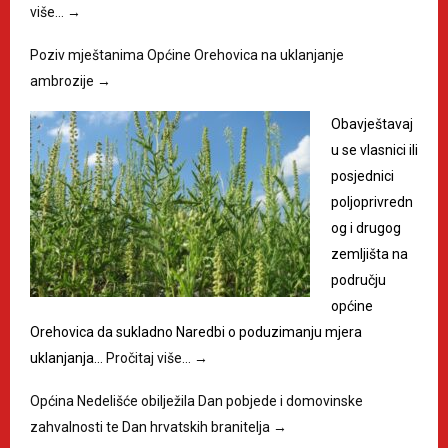
više…
→
Poziv mještanima Općine Orehovica na uklanjanje
ambrozije
→
Obavještavaj
u se vlasnici ili
posjednici
poljoprivredn
og i drugog
zemljišta na
području
općine
Orehovica da sukladno Naredbi o poduzimanju mjera
uklanjanja…
Pročitaj više…
→
Općina Nedelišće obilježila Dan pobjede i domovinske
zahvalnosti te Dan hrvatskih branitelja
→