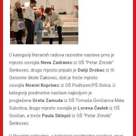
U kategoriji literarnih radova razredne nastave prvo je
mjesto osvojila
Neva Zadravec
iz OŠ “Petar Zrinski”
Šenkovec, drugo mjesto pripalo je
Daliji Drobac
iz III.
Osnovne škole Čakovec, dok je treće mjesto
osvojila
Noemi Koprivec
iz OŠ Podturen/PŠ Sivica. U
kategoriji predmetne nastave najboljom je
proglašena
Greta Zamuda
iz OŠ Tomaša Goričanca Mala
Subotica, drugo mjesto osvojila je
Lorena Čavlek
iz OŠ
Goričan, a treće
Paula Sklepić
iz OŠ “Petar Zrinski”
Šenkovec.
U likovnim radovima, u kategoriji predmetne nastave, prvo