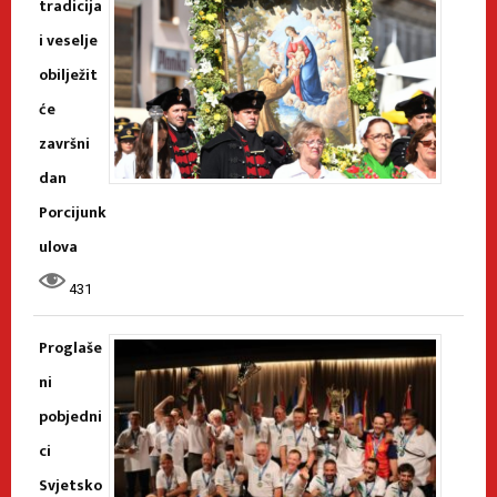
tradicija
i veselje
obilježit
će
završni
dan
Porcijunk
ulova
431
Proglaše
ni
pobjedni
ci
Svjetsko