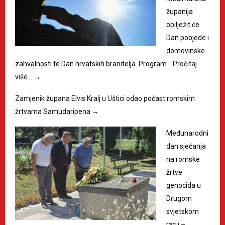
županija
obilježit će
Dan pobjede i
domovinske
zahvalnosti te Dan hrvatskih branitelja. Program…
Pročitaj
više…
→
Zamjenik župana Elvis Kralj u Uštici odao počast romskim
žrtvama Samudaripena
→
Međunarodni
dan sjećanja
na romske
žrtve
genocida u
Drugom
svjetskom
ratu –