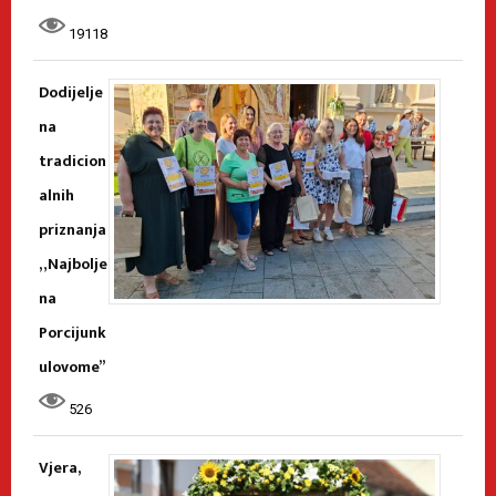
19118
Dodijelje
na
tradicion
alnih
priznanja
„Najbolje
na
Porcijunk
ulovome”
526
Vjera,