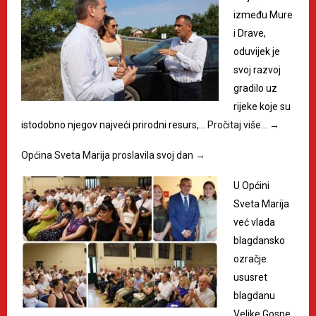
između Mure
i Drave,
oduvijek je
svoj razvoj
gradilo uz
rijeke koje su
istodobno njegov najveći prirodni resurs,…
Pročitaj više…
→
Općina Sveta Marija proslavila svoj dan
→
U Općini
Sveta Marija
već vlada
blagdansko
ozračje
ususret
blagdanu
Velike Gospe,