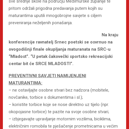
sve srednje škole na području Međimurske županije te
pritom održali prigodna predavanja putem kojih su
maturantima uputili mnogobrojne savjete s ciljem
preveniranja neželjenih ponašanja.
Na kraju
konferencije ravnatelj Srnec poetski se osvrnuo na
ovogodišnji finale okupljanja maturanata na SRC-u
“Mladost”. “U petak čakovečki sportsko rekreacijski
centar bit će SRCE MLADOSTI”.
PREVENTIVNI SAVJETI NAMIJENJENI
MATURANTIMA:
– ne ostavljajte osobne stvari bez nadzora (mobitele,
novčanike, torbice s dokumentima i sl.);
– koristite torbice koje se nose direktno uz tijelo (npr.
okopojasne torbice) te pazite na svoje osobne stvari;
– izbjegavajte upravljanje motornim vozilima, biciklima,
električnim romobila te pješačenje prometnicama u većim