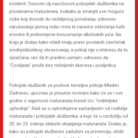
incidenti. Osnovni cilj nazočnosti policijskih službenika na
proslavama maturanata, svakako je smanjiti sve moguće
rizike koji dovode do neželjenog ponašanja, odnosno
narušavanja javnog reda i mira te naravno oštećenja tuđe
imovine ili prekomjerne konzumacije alkoholnih pića. Na
kraju je dodao kako mladi imaju pravo proslaviti završetak
srednjoškolskog obrazovanja, a policiji nije u interesu da to
sprječava, već da ih pravilno usmjeri, odnosno da
“Coolijada” prođe bez neželjenih ekscesa i posljedica.
Policijski službenik za poslove temeljne policije Mladen
Zadravec, upoznao je prisutne novinare kako će se i ove
godine o sigurnosti maturanata brinuti tzv. “roditeljske
ophodnje”. Radi se o ophodnjama sastavljenim od roditelja
maturanata i policijskih službenika, a koje će u razdoblju od
20. do 23. svibnja obilaziti okupljanja maturanata. Dodao je,
kako su policijski službenici zaduženi za prevenciju, obišli