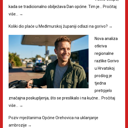
kada se tradicionalno obilježava Dan općine. Tim je…
Pročitaj
više…
→
Koliki dio plaće u Međimurskoj županiji odlazi na gorivo?
→
Nova analiza
otkriva
regionalne
razlike Gorivo
u Hrvatskoj
prošlog je
tjedna
pretrpjelo
značajna poskupljenja, što se preslikalo i na kućne…
Pročitaj
više…
→
Poziv mještanima Općine Orehovica na uklanjanje
ambrozije
→