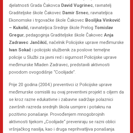
djelatnosti Grada Čakovca
David Vugrinec
, ravnatelj
Graditeljske škole Čakovec
Damir Srnec
, ravnateljica
Ekonomske i trgovačke škole Čakovec
Bosiljka Vinković
– Kukolić
, ravnateljica Srednje škole Prelog
Tomislav
Gregur
, pedagoginja Graditeljske škole Čakovec
Anja
Zadravec Jančikić
, načelnik Policijske uprave međimurske
Ivan Sokač
i policijski službenik za poslove temeljne
policije u Službi za javni red i sigurnost Policijske uprave
međimurske Mladen Zadravec, predstavili aktivnosti
povodom ovogodišnje “Coolijade”.
Prije 20 godina (2004.) preventivci iz Policijske uprave
međimurske osmislili su ovaj preventivni projekt s ciljem da
se kroz razne edukativne i zabavne sadržaje polaznici
završnih razreda srednjih škola usmjere i potaknu na
pozitivno ponašanje. Provođenjem mnogobrojnih
aktivnosti tijekom „Coolijade“ preveniraju se razni oblici
vršnjačkog nasilja, kao i druga neprihvatljiva ponašanja.