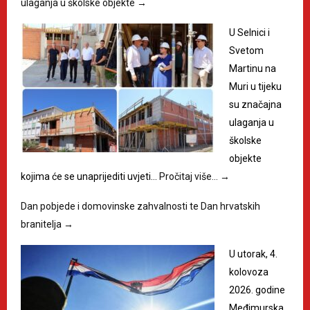
ulaganja u školske objekte
→
U Selnici i
Svetom
Martinu na
Muri u tijeku
su značajna
ulaganja u
školske
objekte
kojima će se unaprijediti uvjeti…
Pročitaj više…
→
Dan pobjede i domovinske zahvalnosti te Dan hrvatskih
branitelja
→
U utorak, 4.
kolovoza
2026. godine
Međimurska