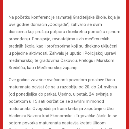
Na početku konferencije ravnatelj Graditeljske škole, koja je
ove godine domaćin „Coolijade“, zahvalio se svim
dionicima koji pružaju potporu i konkretnu pomoć u njenom
provođenju. Ponajprije, ravnateljima svih međimurskih
srednjih škola, kao i profesorima koji su direktno uključeni
u pojedine aktivnosti. Zahvalu je uputio i Policijskoj upravi
međimurskoj te gradovima Čakovcu, Prelogu i Murskom
Središću, kao i Međimurskoj županiji.
Ove godine završne svečanosti povodom proslave Dana
maturanata odvijat će se u razdoblju od 20. do 24. svibnja
(od ponedjeljka do petka). Ujedno, u petak, 24. svibnja s
početkom u 15 sati održat će se završni mimohod
maturanata. Ovogodišnja trasa kretanja započinje u Ulici
Vladimira Nazora kod Ekonomske i Trgovačke škole te se
potom povorka maturanata nastavlja kretati Ulicom