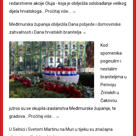
redarstvene akcije Oluja - koja je obilježila oslobađanje velikog
dijela hrvatskoga…
Pročitaj više…
→
Međimurska županija obilježila Dana pobjede i domovinske
zahvalnosti i Dana hrvatskih branitelja
→
Kod
spomenika
poginulim i
nestalim
braniteljima u
Perivoju
Zrinskih u
Čakovcu
jutros su se okupila izaslanstva Međimurske županije, te
gradova…
Pročitaj više…
→
U Selnici i Svetom Martinu na Muri u tijeku su značajna