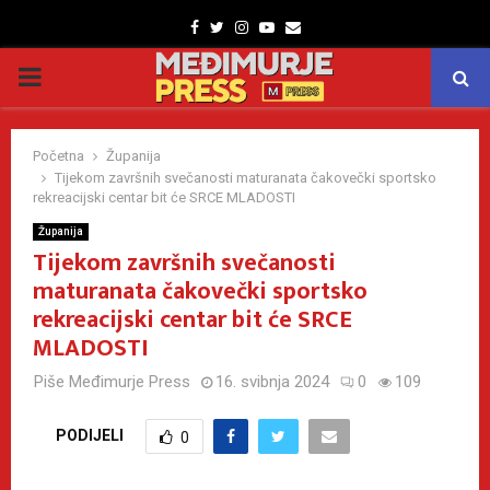
Facebook
Twitter
Instagram
Youtube
Email
PRIMARY
MENU
Početna
Županija
Tijekom završnih svečanosti maturanata čakovečki sportsko
rekreacijski centar bit će SRCE MLADOSTI
Županija
Tijekom završnih svečanosti
maturanata čakovečki sportsko
rekreacijski centar bit će SRCE
MLADOSTI
Piše
Međimurje Press
16. svibnja 2024
0
109
PODIJELI
0