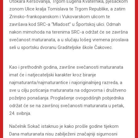
Otokara Keršovanija, Trgom Eugena Kvaternika, pješačkom
zonom Ulice kralja Tomislava te Trgom Republike, a zatim
Zrinsko-frankopanskom i Vukovarskom ulicom te
završava kod SRC-a “Mladost” u Športskoj ulici. Odmah
nakon mimohoda na terenima SRC-a održat će se završna
svečanost maturanata, a u slučaju lošeg vremena proslava
seli u sportsku dvoranu Graditeljske škole Čakovec.
Kao i prethodnih godina, završne svečanosti maturanata
imat će i natjecateljski karakter kroz biranje
najmaturanta/najmaturantice i najoriginalnijeg razreda, a
sve u cilju poticanja maturanata na odgovorna i društveno
poželjno ponašanja. Proglašenje ovogodišnjih pobjednika
održat će se na završnoj svečanosti maturanata u petak,
24. svibnja.
Načelnik Sokač istaknuo je kako prošle godine tijekom
Dana maturanata nisu zabilježeni značajniji sigurnosni