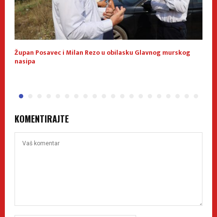
Župan Posavec i Milan Rezo u obilasku Glavnog murskog
K
nasipa
KOMENTIRAJTE