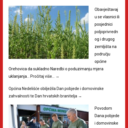
Obavještavaj
u se vlasnici ili
posjednici
poljoprivredn
og i drugog
zemljišta na
području
općine
Orehovica da sukladno Naredbi o poduzimanju mjera
uklanjanja…
Pročitaj više…
→
Općina Nedelišće obilježila Dan pobjede i domovinske
zahvalnosti te Dan hrvatskih branitelja
→
Povodom
Dana pobjede
i domovinske