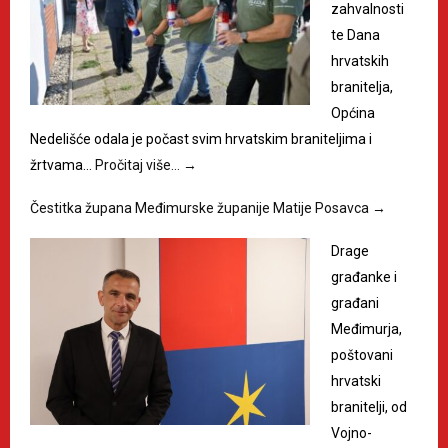
zahvalnosti
te Dana
hrvatskih
branitelja,
Općina
Nedelišće odala je počast svim hrvatskim braniteljima i
žrtvama…
Pročitaj više…
→
Čestitka župana Međimurske županije Matije Posavca
→
Drage
građanke i
građani
Međimurja,
poštovani
hrvatski
branitelji, od
Vojno-