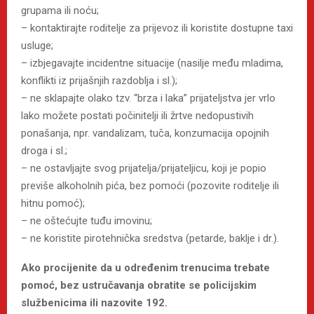
grupama ili noću;
– kontaktirajte roditelje za prijevoz ili koristite dostupne taxi
usluge;
– izbjegavajte incidentne situacije (nasilje među mladima,
konflikti iz prijašnjih razdoblja i sl.);
– ne sklapajte olako tzv. “brza i laka” prijateljstva jer vrlo
lako možete postati počinitelji ili žrtve nedopustivih
ponašanja, npr. vandalizam, tuča, konzumacija opojnih
droga i sl.;
– ne ostavljajte svog prijatelja/prijateljicu, koji je popio
previše alkoholnih pića, bez pomoći (pozovite roditelje ili
hitnu pomoć);
– ne oštećujte tuđu imovinu;
– ne koristite pirotehnička sredstva (petarde, baklje i dr.).
Ako procijenite da u određenim trenucima trebate
pomoć, bez ustručavanja obratite se policijskim
službenicima ili nazovite 192.