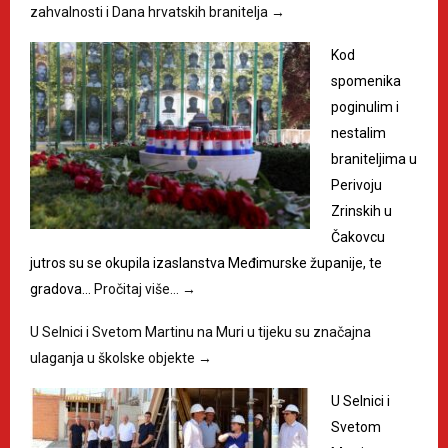
zahvalnosti i Dana hrvatskih branitelja
→
Kod
spomenika
poginulim i
nestalim
braniteljima u
Perivoju
Zrinskih u
Čakovcu
jutros su se okupila izaslanstva Međimurske županije, te
gradova…
Pročitaj više…
→
U Selnici i Svetom Martinu na Muri u tijeku su značajna
ulaganja u školske objekte
→
U Selnici i
Svetom