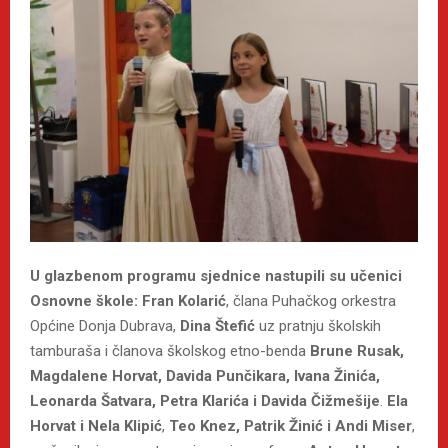
U glazbenom programu sjednice nastupili su učenici
Osnovne škole:
Fran Kolarić
, člana Puhačkog orkestra
Općine Donja Dubrava,
Dina Štefić
uz pratnju školskih
tamburaša i članova školskog etno-benda
Brune Rusak,
Magdalene Horvat, Davida Punčikara, Ivana Žinića,
Leonarda Šatvara, Petra Klarića i Davida Čižmešije
.
Ela
Horvat i Nela Klipić
,
Teo Knez, Patrik Žinić i Andi Miser
,