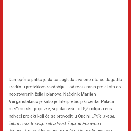
Dan općine prilika je da se sagleda sve ono što se dogodilo
i radilo u proteklom razdoblju – od realiziranih projekata do
neostvarenih želja i planova. Načelnik
Marijan
Varga
istaknuo je kako je Interpretacijski centar Palača
međimurske popevke, vrijedan više od 5,5 milijuna eura
najveći projekt koji će se provoditi u Općini.
„Prije svega,
želim izraziti svoju zahvalnost županu Posavcu i
županijskim službama na pomoći pri kandidiranju ovog