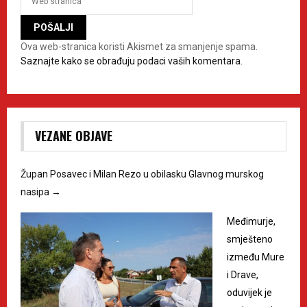
Ova web-stranica koristi Akismet za smanjenje spama.
Saznajte kako se obrađuju podaci vaših komentara.
VEZANE OBJAVE
Župan Posavec i Milan Rezo u obilasku Glavnog murskog
nasipa
→
Međimurje,
smješteno
između Mure
i Drave,
oduvijek je