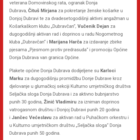
veterana Domovinskog rata, ogranak Donja
Dubrava,
Čituš
Mirjana
za pokretanje ženske košarke u
Donjoj Dubravi te za dvadesetogodišnji aktivni angažman u
Košarkaškom klubu „Dubravčan“,
Vučenik Dejan
za
dugogodišnji aktivan rad i doprinos u radu Nogometnog
kluba „Dubravčan“ i
Marijana Harča
za izdavanje zbirke
pjesama „Pjesmom protiv predrasuda“ i promociju Općine
Donja Dubrava van granica Općine.
Plakete općine Donja Dubrava dodijeljene su
Karloci
Marku
za dugogodišnju promidžbu Donje Dubrave kroz
djelovanje u glumačkoj sekciji Kulturno umjetničkog društva
Seljačka sloga Donja Dubrava i za aktivno bubnjarstvo
punih 30 godina,
Žinić Vladimiru
za izniman doprinos
vatrogasnom društvu i Donjoj Dubravi punih 20 godina
i
Jančec Većeslavu
za aktivan rad u Puhačkom orkestru i
u Kulturno umjetničkom društvu „Seljačka sloga“ Donja
Dubrava punih 50 godina.