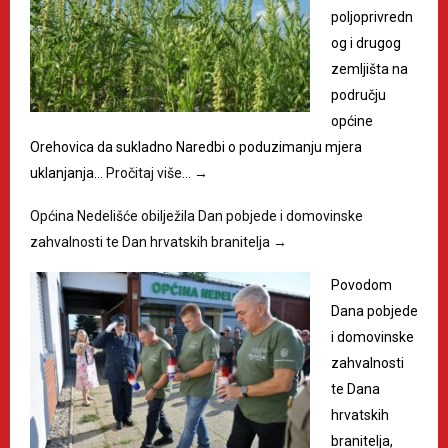
poljoprivredn
og i drugog
zemljišta na
području
općine
Orehovica da sukladno Naredbi o poduzimanju mjera
uklanjanja…
Pročitaj više…
→
Općina Nedelišće obilježila Dan pobjede i domovinske
zahvalnosti te Dan hrvatskih branitelja
→
Povodom
Dana pobjede
i domovinske
zahvalnosti
te Dana
hrvatskih
branitelja,