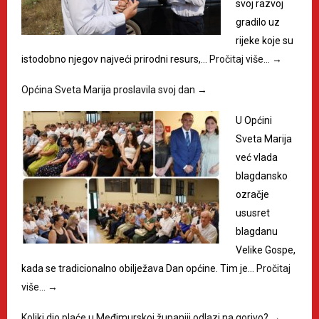
svoj razvoj
gradilo uz
rijeke koje su
istodobno njegov najveći prirodni resurs,…
Pročitaj više…
→
Općina Sveta Marija proslavila svoj dan
→
U Općini
Sveta Marija
već vlada
blagdansko
ozračje
ususret
blagdanu
Velike Gospe,
kada se tradicionalno obilježava Dan općine. Tim je…
Pročitaj
više…
→
Koliki dio plaće u Međimurskoj županiji odlazi na gorivo?
→