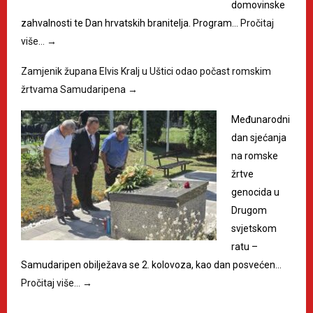
domovinske
zahvalnosti te Dan hrvatskih branitelja. Program…
Pročitaj
više…
→
Zamjenik župana Elvis Kralj u Uštici odao počast romskim
žrtvama Samudaripena
→
Međunarodni
dan sjećanja
na romske
žrtve
genocida u
Drugom
svjetskom
ratu –
Samudaripen obilježava se 2. kolovoza, kao dan posvećen…
Pročitaj više…
→