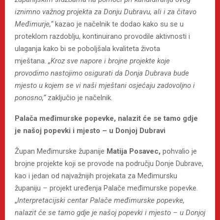
iznimno važnog projekta za Donju Dubravu, ali i za čitavo
Međimurje,“
kazao je načelnik te dodao kako su se u
proteklom razdoblju, kontinuirano provodile aktivnosti i
ulaganja kako bi se poboljšala kvaliteta života
mještana.
„Kroz sve napore i brojne projekte koje
provodimo nastojimo osigurati da Donja Dubrava bude
mjesto u kojem se vi naši mještani
osjećaju zadovoljno i
ponosno,“
zaključio je načelnik.
Palača međimurske popevke, nalazit će se tamo gdje
je našoj popevki i mjesto – u Donjoj Dubravi
Župan Međimurske županije
Matija Posavec,
pohvalio je
brojne projekte koji se provode na području Donje Dubrave,
kao i jedan od najvažnijih projekata za Međimursku
županiju
–
projekt uređenja Palače međimurske popevke.
„
Interpretacijski centar Palače međimurske popevke,
nalazit će se tamo gdje je našoj popevki i mjesto – u Donjoj