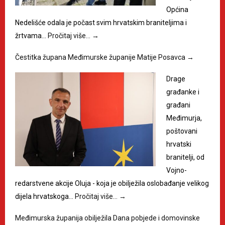
Općina
Nedelišće odala je počast svim hrvatskim braniteljima i
žrtvama…
Pročitaj više…
→
Čestitka župana Međimurske županije Matije Posavca
→
Drage
građanke i
građani
Međimurja,
poštovani
hrvatski
branitelji, od
Vojno-
redarstvene akcije Oluja - koja je obilježila oslobađanje velikog
dijela hrvatskoga…
Pročitaj više…
→
Međimurska županija obilježila Dana pobjede i domovinske