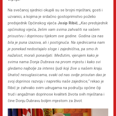
Na svečanoj sjednici okupili su se brojni mještani, gosti i
uzvanici, a kojima je srdačno gostoprimstvo poželio
predsjednik Općinskog vijeća
Josip Ribić
,
„
Kao predsjednik
općinskog vijeća, želim vam svima zahvaliti na vašem
prisustvu i doprinosu tijekom ove godine. Godina iza nas
bila je puna izazova, ali i postignuća. Na sjednicama nam
je ponekad nedostajalo sloge i zajedništva, pa smo ih
nažalost,
morali ponavljati. Međutim, vjerujem kako je
svima nama Donja Dubrava na prvom mjestu i kako svi
gledamo najbolje za interes ljudi koji žive u našem kraju.
Unatoč nesuglasicama, svaki od nas ovdje prisutan dao je
svoj doprinos razvoju i napretku naše zajednice,“
rekao je
Ribić je zahvalio svim udrugama na području općine čiji
trud i angažman doprinose kvaliteti života svih mještana i
čine Donju Dubravu boljim mjestom za život.