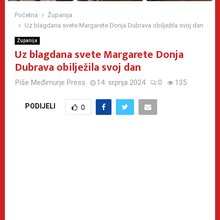
Početna
Županija
Uz blagdana svete Margarete Donja Dubrava obilježila svoj dan
Županija
Uz blagdana svete Margarete Donja
Dubrava obilježila svoj dan
Piše
Međimurje Press
14. srpnja 2024
0
135
PODIJELI
0