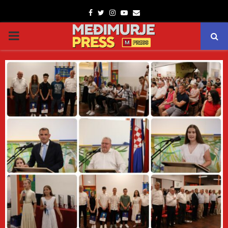
Facebook
Twitter
Instagram
Youtube
Email
PRIMARY
MENU