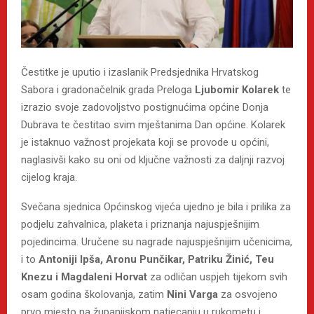
Čestitke je uputio i izaslanik Predsjednika Hrvatskog
Sabora i gradonačelnik grada Preloga
Ljubomir Kolarek
te
izrazio svoje zadovoljstvo postignućima općine Donja
Dubrava te čestitao svim mještanima Dan općine. Kolarek
je istaknuo važnost projekata koji se provode u općini,
naglasivši kako su oni od ključne važnosti za daljnji razvoj
cijelog kraja.
Svečana sjednica Općinskog vijeća ujedno je bila i prilika za
podjelu zahvalnica, plaketa i priznanja najuspješnijim
pojedincima. Uručene su nagrade najuspješnijim učenicima,
i to
Antoniji Ipša, Aronu Punčikar, Patriku Žinić, Teu
Knezu i Magdaleni Horvat
za odličan uspjeh tijekom svih
osam godina školovanja, zatim
Nini Varga
za osvojeno
prvo mjesto na županijskom natjecanju u rukometu i