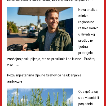
Nova analiza
otkriva
regionalne
razlike Gorivo
u Hrvatskoj
prošlog je
tjedna
pretrpjelo
značajna poskupljenja, što se preslikalo i na kućne…
Pročitaj
više…
→
Poziv mještanima Općine Orehovica na uklanjanje
ambrozije
→
Obavještavaj
u se vlasnici ili
posjednici