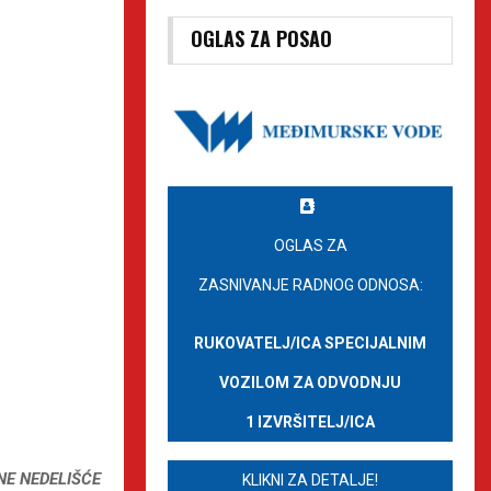
OGLAS ZA POSAO
OGLAS ZA
ZASNIVANJE RADNOG ODNOSA:
RUKOVATELJ/ICA SPECIJALNIM
VOZILOM ZA ODVODNJU
1 IZVRŠITELJ/ICA
NE NEDELIŠĆE
KLIKNI ZA DETALJE!