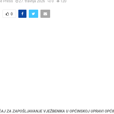
e Press
27. travnja 2026
0
120
0
ČAJ ZA ZAPOŠLJAVANJE VJEŽBENIKA U OPĆINSKOJ UPRAVI OPĆI