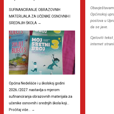
Obavještavamo 
SUFINANCIRANJE OBRAZOVNIH
Općinskoj upr
MATERIJALA ZA UČENIKE OSNOVNIH I
poslova u Upr
SREDNJIH ŠKOLA
→
da se jave.
Cjeloviti teks
internet stra
Općina Nedelišće i u školskoj godini
2026./2027. nastavlja s mjerom
sufinanciranja obrazovnih materijala za
učenike osnovnih i srednjih škola koji…
Pročitaj više…
→