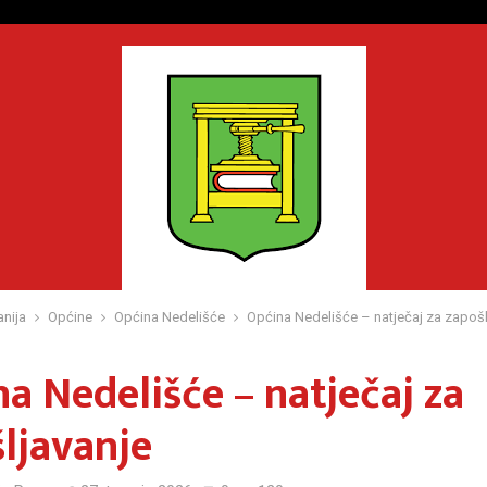
nija
Općine
Općina Nedelišće
Općina Nedelišće – natječaj za zapošl
a Nedelišće – natječaj za
ljavanje