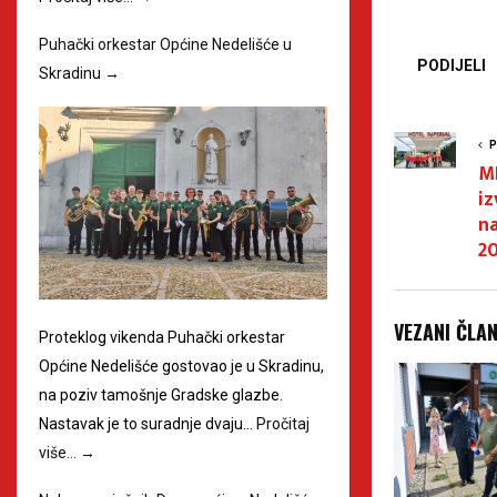
Puhački orkestar Općine Nedelišće u
PODIJELI
Skradinu
→
P
MI
i
na
20
VEZANI ČLA
Proteklog vikenda Puhački orkestar
Općine Nedelišće gostovao je u Skradinu,
na poziv tamošnje Gradske glazbe.
Nastavak je to suradnje dvaju…
Pročitaj
više…
→