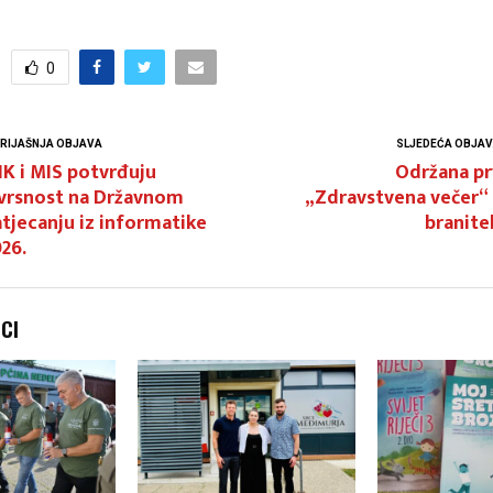
0
RIJAŠNJA OBJAVA
SLJEDEĆA OBJA
K i MIS potvrđuju
Održana pr
zvrsnost na Državnom
„Zdravstvena večer“ 
tjecanju iz informatike
branite
26.
NCI