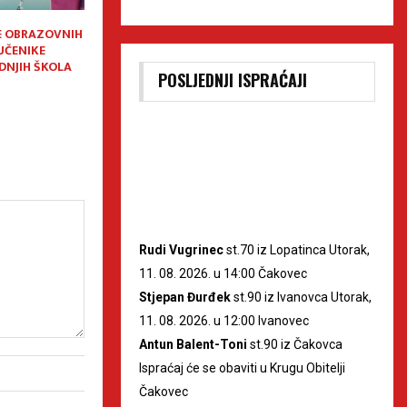
E OBRAZOVNIH
Općini Nedelišće gotovo 20
Puhački orkestar
UČENIKE
tisuća eura bespovratnih
Nedelišće u Skrad
DNJIH ŠKOLA
sredstava za povećanje
POSLJEDNJI ISPRAĆAJI
sigurnosti pješaka
Rudi Vugrinec
st.70 iz Lopatinca Utorak,
11. 08. 2026. u 14:00 Čakovec
Stjepan Đurđek
st.90 iz Ivanovca Utorak,
11. 08. 2026. u 12:00 Ivanovec
Antun Balent-Toni
st.90 iz Čakovca
Ispraćaj će se obaviti u Krugu Obitelji
Čakovec