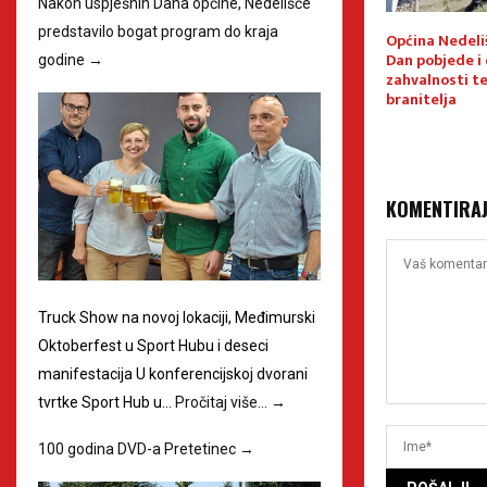
Nakon uspješnih Dana općine, Nedelišće
predstavilo bogat program do kraja
 Sudjelujte u
Festival cekara u Nedelišću
Općina Nedeliš
vog biltena
oduševio posjetitelje i
Dan pobjede i
godine
→
lišće!
ljubitelje međimurske
zahvalnosti t
tradicije
branitelja
KOMENTIRA
Truck Show na novoj lokaciji, Međimurski
Oktoberfest u Sport Hubu i deseci
manifestacija U konferencijskoj dvorani
tvrtke Sport Hub u…
Pročitaj više…
→
100 godina DVD-a Pretetinec
→