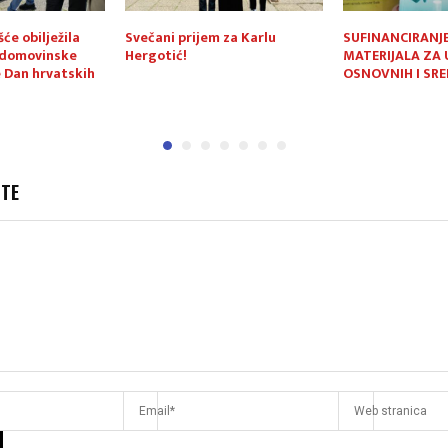
će obilježila
Svečani prijem za Karlu
SUFINANCIRANJ
 domovinske
Hergotić!
MATERIJALA ZA 
e Dan hrvatskih
OSNOVNIH I SRE
JTE