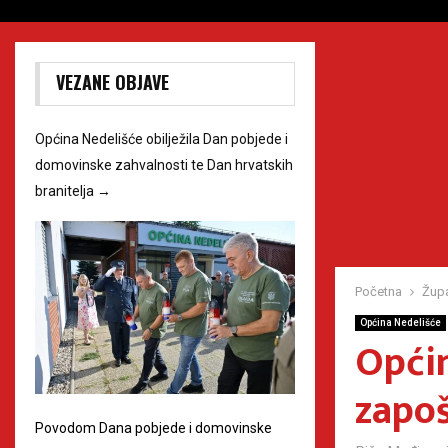
VEZANE OBJAVE
Općina Nedelišće obilježila Dan pobjede i
domovinske zahvalnosti te Dan hrvatskih
branitelja
→
Početna
Župa
Općina Nedelišće
Općin
zapoš
Povodom Dana pobjede i domovinske