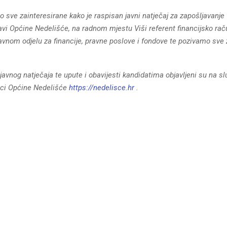
sve zainteresirane kako je raspisan javni natječaj za zapošljavanje 
avi Općine Nedelišće, na radnom mjestu Viši referent financijsko ra
avnom odjelu za financije, pravne poslove i fondove te pozivamo sve 
t javnog natječaja te upute i obavijesti kandidatima objavljeni su na s
nici Općine Nedelišće
https://nedelisce.hr
.