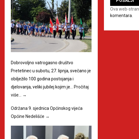
Ova web-stran
komentara.
Dobrovoljno vatrogasno društvo
Pretetinec u subotu, 27. lipnja, svečano je
obilježilo 100 godina postojanja i
djelovanja, veliki jubilej kojim je…
Pročitaj
više…
→
Održana 9. sjednica Općinskog vijeća
Općine Nedelišće
→