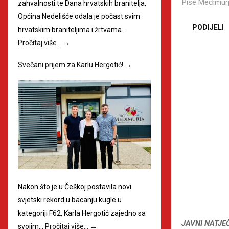
Piše
Međimurj
zahvalnosti te Dana hrvatskih branitelja,
Općina Nedelišće odala je počast svim
PODIJELI
hrvatskim braniteljima i žrtvama…
Pročitaj više…
→
Svečani prijem za Karlu Hergotić!
→
Nakon što je u Češkoj postavila novi
svjetski rekord u bacanju kugle u
kategoriji F62, Karla Hergotić zajedno sa
JAVNI NATJE
svojim…
Pročitaj više…
→