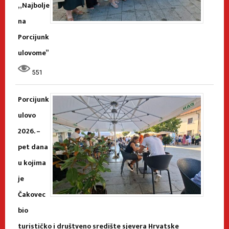
„Najbolje
na
Porcijunk
ulovome”
551
Porcijunk
ulovo
2026. –
pet dana
u kojima
je
Čakovec
bio
turističko i društveno središte sjevera Hrvatske