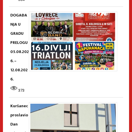
DOGAĐA
NJA U
GRADU
PRELOGU
05.08.202
6. –
12.08.202
6.
373
Kuršanec
proslavio
Dan