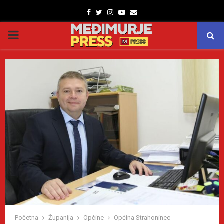
Facebook
Twitter
Instagram
Youtube
Email
PRIMARY
MENU
Početna
Županija
Općine
Općina Strahoninec