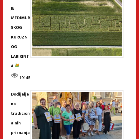
JE
MEĐIMUR
SKOG
KURUZN
OG
LABIRINT
A
19145
Dodijelje
na
tradicion
alnih
priznanja