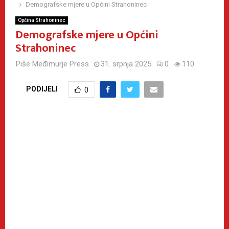
Demografske mjere u Općini Strahoninec
Općina Strahoninec
Demografske mjere u Općini
Strahoninec
Piše
Međimurje Press
31. srpnja 2025
0
110
PODIJELI
0