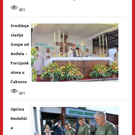
431
Središnje
slavlje
Gospe od
Anđela –
Porcijunk
ulova u
Čakovcu
431
Općina
Nedelišć
e