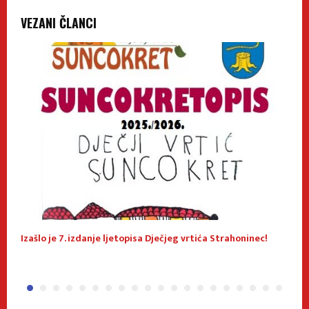
VEZANI ČLANCI
Izašlo je 7. izdanje ljetopisa Dječjeg vrtića Strahoninec!
J