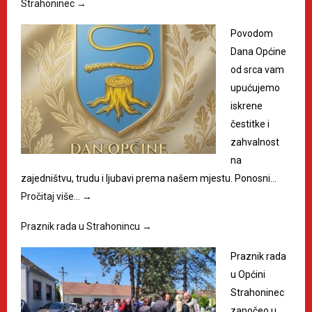
Strahoninec
→
Povodom
Dana Općine
od srca vam
upućujemo
iskrene
čestitke i
zahvalnost
na
zajedništvu, trudu i ljubavi prema našem mjestu. Ponosni…
Pročitaj više…
→
Praznik rada u Strahonincu
→
Praznik rada
u Općini
Strahoninec
započeo u