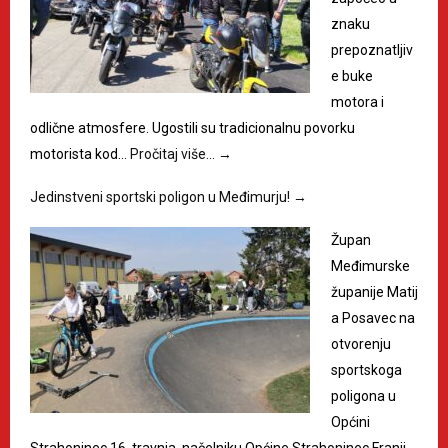
znaku
prepoznatljiv
e buke
motora i
odlične atmosfere. Ugostili su tradicionalnu povorku
motorista kod…
Pročitaj više…
→
Jedinstveni sportski poligon u Međimurju!
→
Župan
Međimurske
županije Matij
a Posavec na
otvorenju
sportskoga
poligona u
Općini