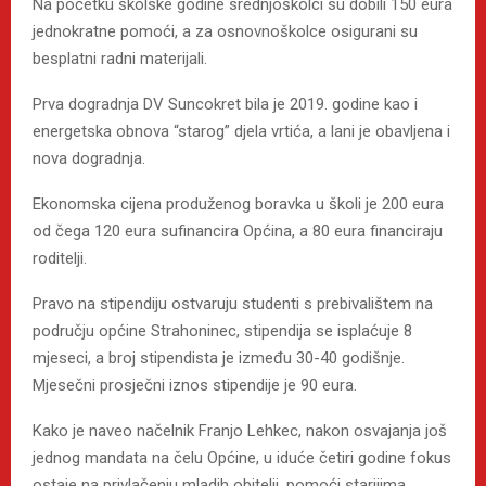
Na početku školske godine srednjoškolci su dobili 150 eura
jednokratne pomoći, a za osnovnoškolce osigurani su
besplatni radni materijali.
Prva dogradnja DV Suncokret bila je 2019. godine kao i
energetska obnova “starog” djela vrtića, a lani je obavljena i
nova dogradnja.
Ekonomska cijena produženog boravka u školi je 200 eura
od čega 120 eura sufinancira Općina, a 80 eura financiraju
roditelji.
Pravo na stipendiju ostvaruju studenti s prebivalištem na
području općine Strahoninec, stipendija se isplaćuje 8
mjeseci, a broj stipendista je između 30-40 godišnje.
Mjesečni prosječni iznos stipendije je 90 eura.
Kako je naveo načelnik Franjo Lehkec, nakon osvajanja još
jednog mandata na čelu Općine, u iduće četiri godine fokus
ostaje na privlačenju mladih obitelji, pomoći starijima,