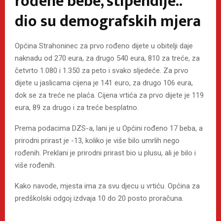
rođene bebe, stipendije..
dio su demografskih mjera
Općina Strahoninec za prvo rođeno dijete u obitelji daje
naknadu od 270 eura, za drugo 540 eura, 810 za treće, za
četvrto 1.080 i 1.350 za peto i svako sljedeće. Za prvo
dijete u jaslicama cijena je 141 euro, za drugo 106 eura,
dok se za treće ne plaća. Cijena vrtića za prvo dijete je 119
eura, 89 za drugo i za treće besplatno.
Prema podacima DZS-a, lani je u Općini rođeno 17 beba, a
prirodni prirast je -13, koliko je više bilo umrlih nego
rođenih. Preklani je prirodni prirast bio u plusu, ali je bilo i
više rođenih.
Kako navode, mjesta ima za svu djecu u vrtiću. Općina za
predškolski odgoj izdvaja 10 do 20 posto proračuna.