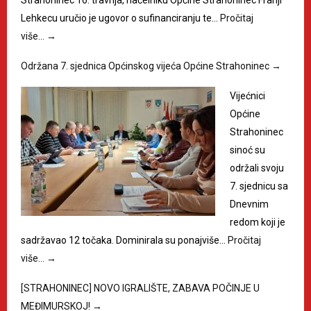
Strahoninec 16. travnja, načelniku Općine Strahoninec Franji
Lehkecu uručio je ugovor o sufinanciranju te…
Pročitaj
više…
→
Održana 7. sjednica Općinskog vijeća Općine Strahoninec
→
Vijećnici
Općine
Strahoninec
sinoć su
održali svoju
7. sjednicu sa
Dnevnim
redom koji je
sadržavao 12 točaka. Dominirala su ponajviše…
Pročitaj
više…
→
[STRAHONINEC] NOVO IGRALIŠTE, ZABAVA POČINJE U
MEĐIMURSKOJ!
→