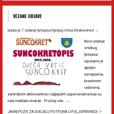
VEZANE OBJAVE
Izašlo je 7. izdanje ljetopisa Dječjeg vrtića Strahoninec!
→
Novo izdanje
vrtićkog
ljetopisa
ispunjeno je
dječjim
osmijesima,
kreativnim
radovima,
zanimljivim aktivnostima i najljepšim uspomenama koje su
naši mališani stvarali…
Pročitaj više…
→
JAVNI POZIV ZA DODJELU POTPORA U POLJOPRIVREDI