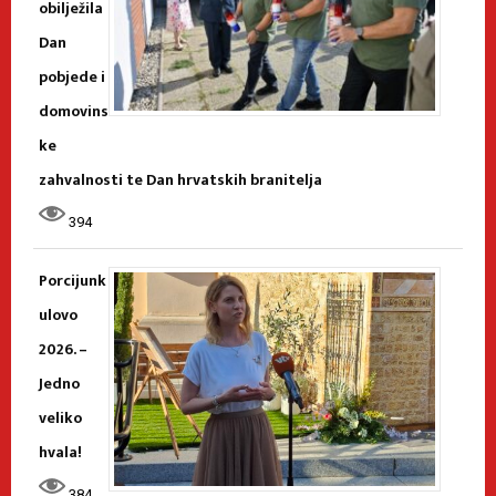
obilježila
Dan
pobjede i
domovins
ke
zahvalnosti te Dan hrvatskih branitelja
394
Porcijunk
ulovo
2026. –
Jedno
veliko
hvala!
384