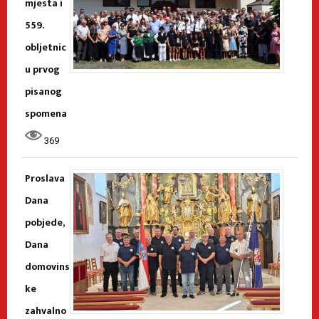
mjesta i
559.
obljetnic
u prvog
pisanog
spomena
369
Proslava
Dana
pobjede,
Dana
domovins
ke
zahvalno