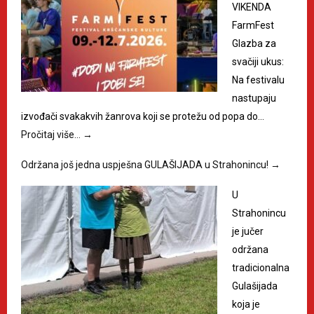
VIKENDA
FarmFest
Glazba za
svačiji ukus:
Na festivalu
nastupaju
izvođači svakakvih žanrova koji se protežu od popa do…
Pročitaj više…
→
Održana još jedna uspješna GULAŠIJADA u Strahonincu!
→
U
Strahonincu
je jučer
održana
tradicionalna
Gulašijada
koja je