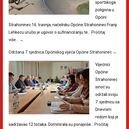
sportskoga
poligona u
Općini
Strahoninec 16. travnja, načelniku Općine Strahoninec Franji
Lehkecu uručio je ugovor o sufinanciranju te…
Pročitaj
više…
→
Održana 7. sjednica Općinskog vijeća Općine Strahoninec
→
Vijećnici
Općine
Strahoninec
sinoć su
održali svoju
7. sjednicu sa
Dnevnim
redom koji je
sadržavao 12 točaka. Dominirala su ponajviše…
Pročitaj