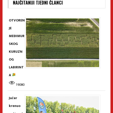
NAJČITANIJI TJEDNI ČLANCI
OTVOREN
JE
MEĐIMUR
SKOG
KURUZN
OG
LABIRINT
A
19080
Jučer
krenuo