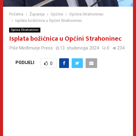
Početna
Županija
Općine
Općina Strahoninec
Isplata božićnica u Općini Strahoninec
Općina Strahoninec
Isplata božićnica u Općini Strahoninec
Piše
Međimurje Press
13. studenoga 2024
0
234
PODIJELI
0