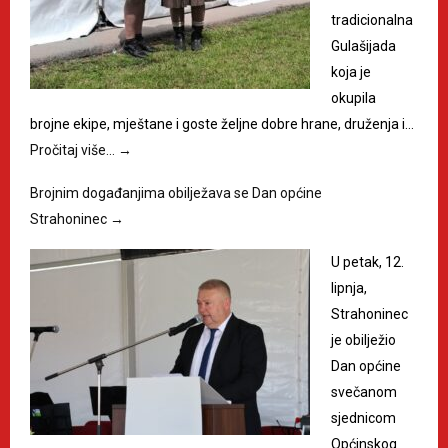
tradicionalna
Gulašijada
koja je
okupila
brojne ekipe, mještane i goste željne dobre hrane, druženja i…
Pročitaj više…
→
Brojnim događanjima obilježava se Dan općine
Strahoninec
→
U petak, 12.
lipnja,
Strahoninec
je obilježio
Dan općine
svečanom
sjednicom
Općinskog