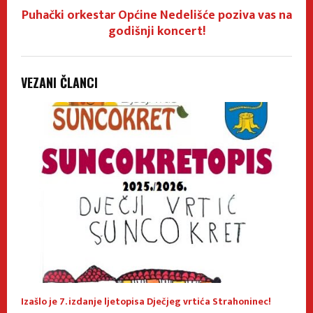
Puhački orkestar Općine Nedelišće poziva vas na
godišnji koncert!
VEZANI ČLANCI
Izašlo je 7. izdanje ljetopisa Dječjeg vrtića Strahoninec!
J