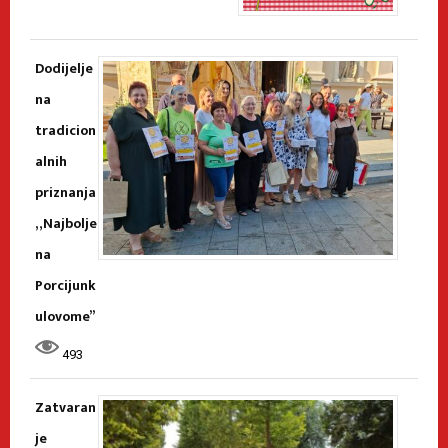
Dodijelje
na
tradicion
alnih
priznanja
„Najbolje
na
Porcijunk
ulovome”
493
Zatvaran
je