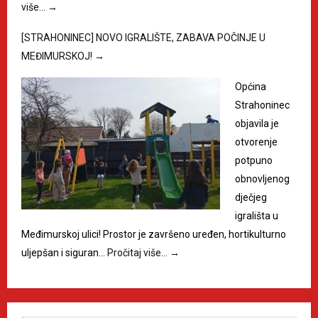
više…
→
[STRAHONINEC] NOVO IGRALIŠTE, ZABAVA POČINJE U
MEĐIMURSKOJ!
→
Općina
Strahoninec
objavila je
otvorenje
potpuno
obnovljenog
dječjeg
igrališta u
Međimurskoj ulici! Prostor je završeno uređen, hortikulturno
uljepšan i siguran…
Pročitaj više…
→