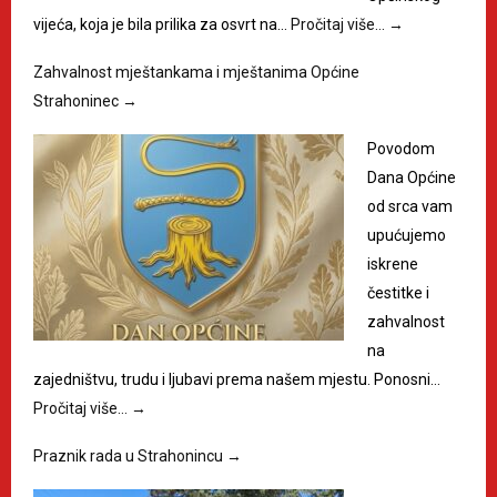
vijeća, koja je bila prilika za osvrt na…
Pročitaj više…
→
Zahvalnost mještankama i mještanima Općine
Strahoninec
→
Povodom
Dana Općine
od srca vam
upućujemo
iskrene
čestitke i
zahvalnost
na
zajedništvu, trudu i ljubavi prema našem mjestu. Ponosni…
Pročitaj više…
→
Praznik rada u Strahonincu
→