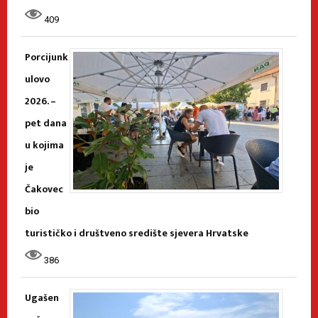
409
Porcijunk
ulovo
2026. –
pet dana
u kojima
je
Čakovec
bio
turističko i društveno središte sjevera Hrvatske
386
Ugašen