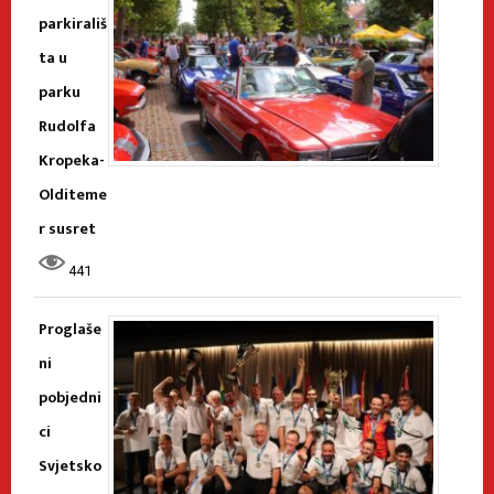
parkirališ
ta u
parku
Rudolfa
Kropeka-
Olditeme
r susret
441
Proglaše
ni
pobjedni
ci
Svjetsko