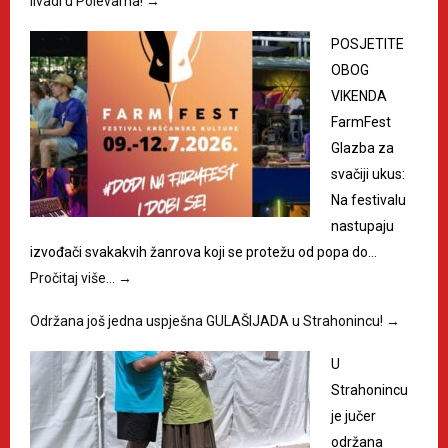
livadi u Polevama!
→
POSJETITE
OBOG
VIKENDA
FarmFest
Glazba za
svačiji ukus:
Na festivalu
nastupaju
izvođači svakakvih žanrova koji se protežu od popa do…
Pročitaj više…
→
Održana još jedna uspješna GULAŠIJADA u Strahonincu!
→
U
Strahonincu
je jučer
održana