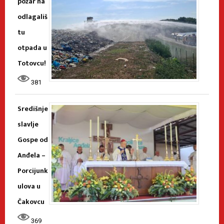
požar na
odlagališ
tu
otpada u
Totovcu!
381
Središnje
slavlje
Gospe od
Anđela –
Porcijunk
ulova u
Čakovcu
369