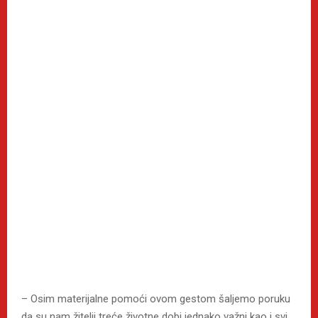
– Osim materijalne pomoći ovom gestom šaljemo poruku
da su nam žitelji treće životne dobi jednako važni kao i svi