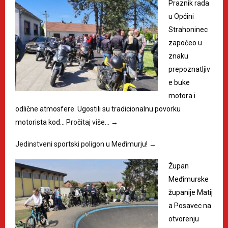
Praznik rada
u Općini
Strahoninec
započeo u
znaku
prepoznatljiv
e buke
motora i
odlične atmosfere. Ugostili su tradicionalnu povorku
motorista kod…
Pročitaj više…
→
Jedinstveni sportski poligon u Međimurju!
→
Župan
Međimurske
županije Matij
a Posavec na
otvorenju