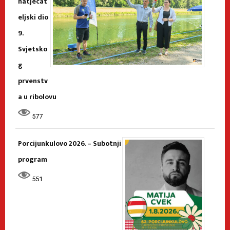
natjecat
eljski dio
9.
Svjetsko
g
prvenstv
a u ribolovu
577
Porcijunkulovo 2026. – Subotnji
program
551