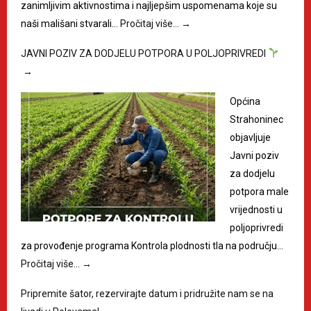
zanimljivim aktivnostima i najljepšim uspomenama koje su
naši mališani stvarali…
Pročitaj više…
→
JAVNI POZIV ZA DODJELU POTPORA U POLJOPRIVREDI
→
Općina
Strahoninec
objavljuje
Javni poziv
za dodjelu
potpora male
vrijednosti u
poljoprivredi
za provođenje programa Kontrola plodnosti tla na području…
Pročitaj više…
→
Pripremite šator, rezervirajte datum i pridružite nam se na