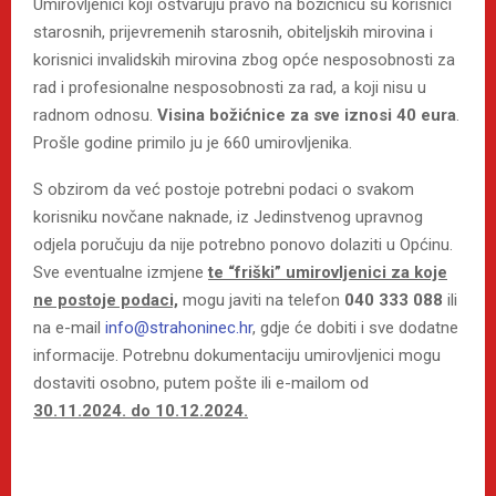
Umirovljenici koji ostvaruju pravo na božićnicu su korisnici
starosnih, prijevremenih starosnih, obiteljskih mirovina i
korisnici invalidskih mirovina zbog opće nesposobnosti za
rad i profesionalne nesposobnosti za rad, a koji nisu u
radnom odnosu.
Visina božićnice za sve iznosi 40 eura
.
Prošle godine primilo ju je 660 umirovljenika.
S obzirom da već postoje potrebni podaci o svakom
korisniku novčane naknade, iz Jedinstvenog upravnog
odjela poručuju da nije potrebno ponovo dolaziti u Općinu.
Sve eventualne izmjene
te “friški” umirovljenici za koje
ne postoje podaci,
mogu javiti na telefon
040 333 088
ili
na e-mail
info@strahoninec.hr
, gdje će dobiti i sve dodatne
informacije. Potrebnu dokumentaciju umirovljenici mogu
dostaviti osobno, putem pošte ili e-mailom od
30.11.2024. do 10.12.2024.