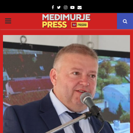
Facebook
Twitter
Instagram
Youtube
Email
PRIMARY
MENU