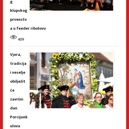
g
klupskog
prvenstv
a u feeder ribolovu
409
Vjera,
tradicija
i veselje
obilježit
će
završni
dan
Porcijunk
ulova