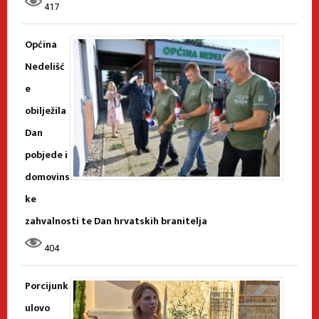
417
Općina
Nedelišć
e
obilježila
Dan
pobjede i
domovins
ke
zahvalnosti te Dan hrvatskih branitelja
404
Porcijunk
ulovo