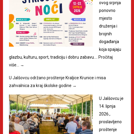
ovog srpnja
ponovno
mjesto
druženja i
brojnih
događanja
koja spajaju
glazbu, kulturu, sport, tradiciju i dobru zabavu.…
Pročitaj
više…
→
U Jalšovcu održano proštenje Kraljice Krunice i misa
zahvalnica za kraj školske godine
→
U Jalšovcu je
14. lipnja
2026.,
proslavljeno
proštenje