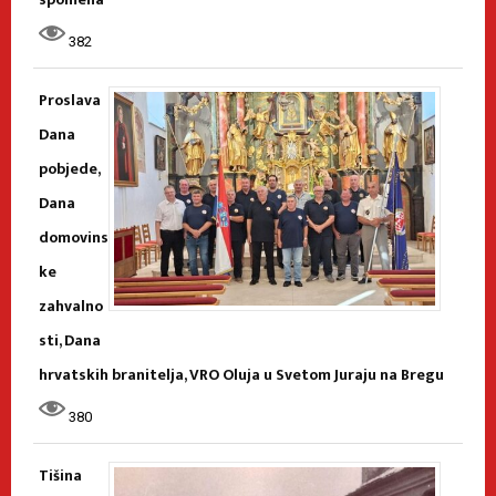
382
Proslava
Dana
pobjede,
Dana
domovins
ke
zahvalno
sti, Dana
hrvatskih branitelja, VRO Oluja u Svetom Juraju na Bregu
380
Tišina