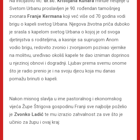
Na inicijativu vlč.
dr.sc. Kristijana Kuhara
minule nedjelje u
Svetom Urbanu proslavljen je 90. rođendan tamošnjeg
zvonara
Franje Kermana
koji već više od 70 godina vodi
brigu o kapeli svetog Urbana. Njegova životna priča duboko
je srasla s kapelom svetog Urbana o kojoj je od svoga
djetinjstva s roditeljima, a kasnije sa suprugom Anom
vodio brigu, redovito zvonio i zvonjavom pozivao vjernike
na molitvu, uređivao okoliš kapele te dao izniman doprinos
u njezinoj obnovi i dogradnji. Ljubav prema svemu onome
što je radio prenio je i na svoju djecu koja mu danas
pomažu brinuti o kapeli.
Nakon misnog slavlja u ime pastoralnog i ekonomskog
vijeća Župe Štrigova gospodinu Franji sve najbolje poželio
je
Zvonko Ladić
te mu izrazio zahvalnost za sve što je
učinio za župu i ovaj kraj: