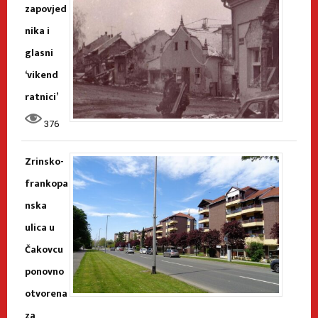
zapovjed
nika i
glasni
‘vikend
ratnici’
376
Zrinsko-
frankopa
nska
ulica u
Čakovcu
ponovno
otvorena
za