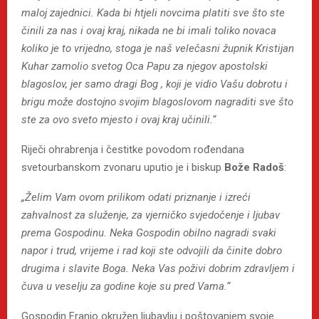
maloj zajednici. Kada bi htjeli novcima platiti sve što ste
činili za nas i ovaj kraj, nikada ne bi imali toliko novaca
koliko je to vrijedno, stoga je naš velečasni župnik Kristijan
Kuhar zamolio svetog Oca Papu za njegov apostolski
blagoslov, jer samo dragi Bog , koji je vidio Vašu dobrotu i
brigu može dostojno svojim blagoslovom nagraditi sve što
ste za ovo sveto mjesto i ovaj kraj učinili.“
Riječi ohrabrenja i čestitke povodom rođendana
svetourbanskom zvonaru uputio je i biskup
Bože Radoš
:
„Želim Vam ovom prilikom odati priznanje i izreći
zahvalnost za služenje, za vjerničko svjedočenje i ljubav
prema Gospodinu. Neka Gospodin obilno nagradi svaki
napor i trud, vrijeme i rad koji ste odvojili da činite dobro
drugima i slavite Boga. Neka Vas poživi dobrim zdravljem i
čuva u veselju za godine koje su pred Vama.“
Gospodin Franjo okružen ljubavlju i poštovanjem svoje