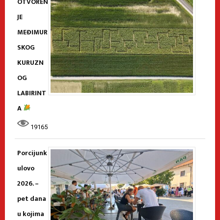
OTVOREN
JE
MEĐIMUR
SKOG
KURUZN
OG
LABIRINT
A
19165
Porcijunk
ulovo
2026. –
pet dana
u kojima