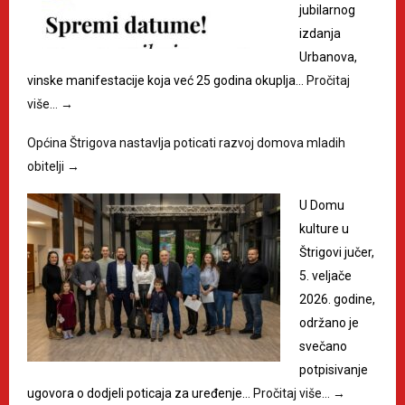
jubilarnog
izdanja
Urbanova,
vinske manifestacije koja već 25 godina okuplja…
Pročitaj
više…
→
Općina Štrigova nastavlja poticati razvoj domova mladih
obitelji
→
U Domu
kulture u
Štrigovi jučer,
5. veljače
2026. godine,
održano je
svečano
potpisivanje
ugovora o dodjeli poticaja za uređenje…
Pročitaj više…
→