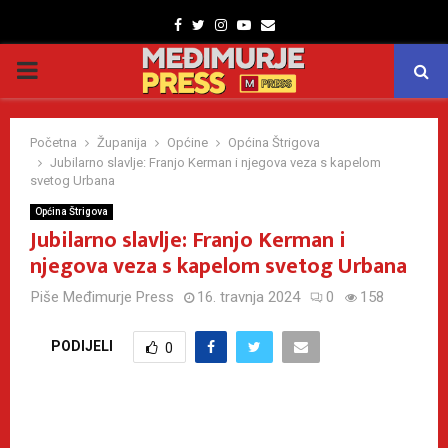
Facebook
Twitter
Instagram
Youtube
Email
PRIMARY
MENU
Početna
Županija
Općine
Općina Štrigova
Jubilarno slavlje: Franjo Kerman i njegova veza s kapelom
svetog Urbana
Općina Štrigova
Jubilarno slavlje: Franjo Kerman i
njegova veza s kapelom svetog Urbana
Piše
Međimurje Press
16. travnja 2024
0
158
PODIJELI
0