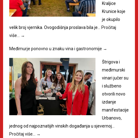
Kraljice
Krunice koje
je okupilo
velik broj vjernika. Ovogodišnja proslava bila je…
Pročitaj
više…
→
Međimurje ponovno u znaku vina i gastronomije
→
Štrigova i
međimurski
vinari jučer su
i službeno
otvorili novo
izdanje
manifestacije
Urbanovo,
jednog od najpoznatijih vinskih događanja u sjevernoj…
Pročitaj više…
→