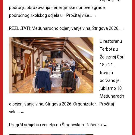
području obrazovanja - energetske obnove zgrade
područnog školskog odjela u…
Pročitaj više…
→
REZULTATI: Međunarodno ocjenjivanje vina, Štrigova 2026.
→
U restoranu
Terbotz u
Železnoj Gori
18. i 21.
travnja
održano je
jubilarno 10.
Međunarodn
o ocjenjivanje vina, Štrigova 2026. Organizator…
Pročitaj
više…
→
Pregršt smijeha i veselja na Štrigovskom fašenku
→