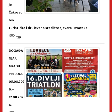
je
Čakovec
bio
turističko i društveno središte sjevera Hrvatske
439
DOGAĐA
NJA U
GRADU
PRELOGU
05.08.202
6. –
12.08.202
6.