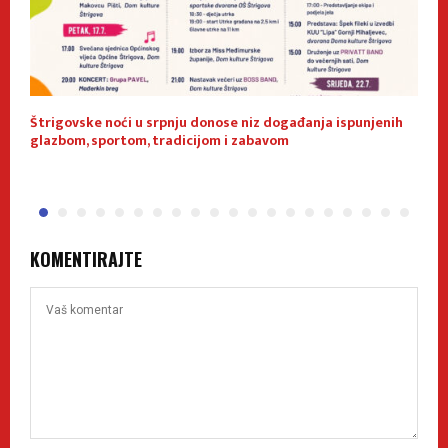
Štrigovske noći u srpnju donose niz događanja ispunjenih
U
glazbom, sportom, tradicijom i zabavom
z
KOMENTIRAJTE