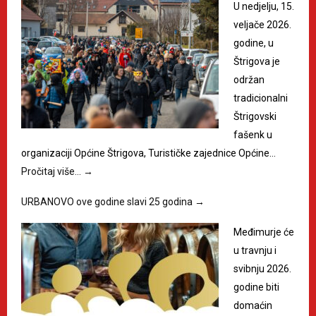
U nedjelju, 15.
veljače 2026.
godine, u
Štrigova je
održan
tradicionalni
Štrigovski
fašenk u
organizaciji Općine Štrigova, Turističke zajednice Općine…
Pročitaj više…
→
URBANOVO ove godine slavi 25 godina
→
Međimurje će
u travnju i
svibnju 2026.
godine biti
domaćin