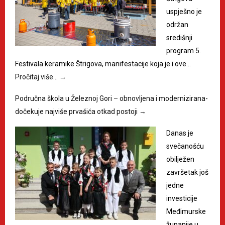
uspješno je
održan
središnji
program 5.
Festivala keramike Štrigova, manifestacije koja je i ove…
Pročitaj više…
→
Područna škola u Železnoj Gori – obnovljena i modernizirana-
dočekuje najviše prvašića otkad postoji
→
Danas je
svečanošću
obilježen
završetak još
jedne
investicije
Međimurske
županije u