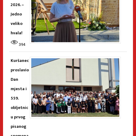
2026. –
Jedno
veliko
hvala!
394
Kuršanec
proslavio
Dan
mjesta i
559.
obljetnic
u prvog
pisanog
spomena