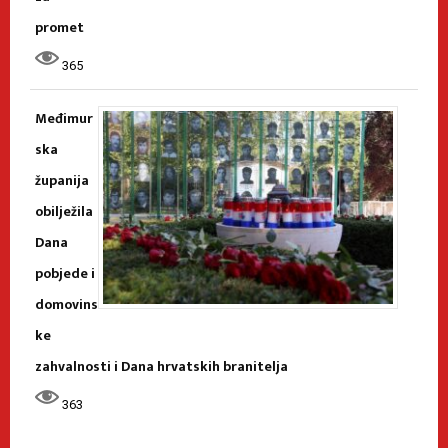
promet
365
Međimur
ska
županija
obilježila
Dana
pobjede i
domovins
ke
zahvalnosti i Dana hrvatskih branitelja
363