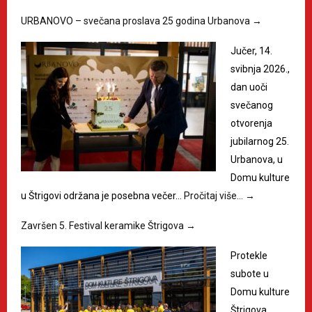
URBANOVO – svečana proslava 25 godina Urbanova
→
Jučer, 14.
svibnja 2026.,
dan uoči
svečanog
otvorenja
jubilarnog 25.
Urbanova, u
Domu kulture
u Štrigovi održana je posebna večer…
Pročitaj više…
→
Završen 5. Festival keramike Štrigova
→
Protekle
subote u
Domu kulture
Štrigova