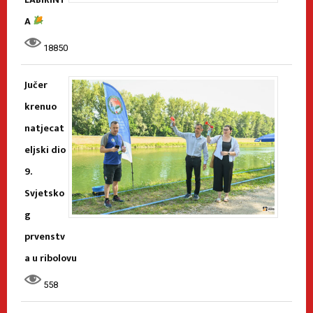
A
18850
Jučer
krenuo
natjecat
eljski dio
9.
Svjetsko
g
prvenstv
a u ribolovu
558