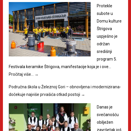
Protekle
subote u
Domu kulture
Štrigova
uspješno je
održan
središnji
program 5.
Festivala keramike Štrigova, manifestacije koja je i ove…
Pročitaj više…
→
Područna škola u Železnoj Gori – obnovljena i modernizirana-
dočekuje najviše prvašića otkad postoji
→
Danas je
svečanošću
obilježen
završetak još