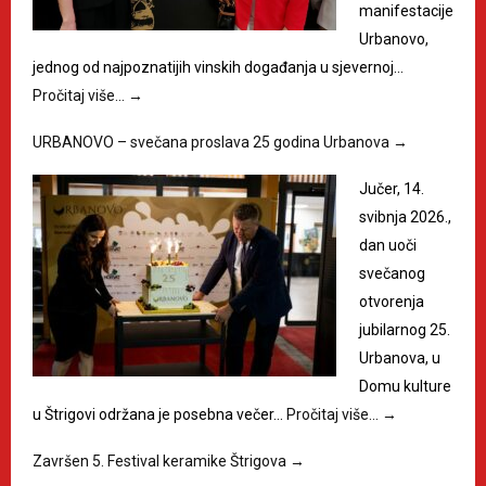
manifestacije
Urbanovo,
jednog od najpoznatijih vinskih događanja u sjevernoj…
Pročitaj više…
→
URBANOVO – svečana proslava 25 godina Urbanova
→
Jučer, 14.
svibnja 2026.,
dan uoči
svečanog
otvorenja
jubilarnog 25.
Urbanova, u
Domu kulture
u Štrigovi održana je posebna večer…
Pročitaj više…
→
Završen 5. Festival keramike Štrigova
→