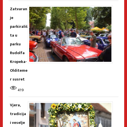
Zatvaran
je
parkirališ
ta u
parku
Rudolfa
Kropeka-
Olditeme
r susret
419
Vjera,
tradicija
i veselje