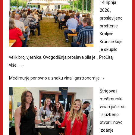
14. lipnja
2026.,
proslavljeno
proštenje
Kraljice
Krunice koje
je okupilo
velik broj vjernika. Ovogodišnja proslava bila je…
Pročitaj
više…
→
Međimurje ponovno u znaku vina i gastronomije
→
Štrigova i
međimurski
vinari jučer su
i službeno
otvorili novo
izdanje