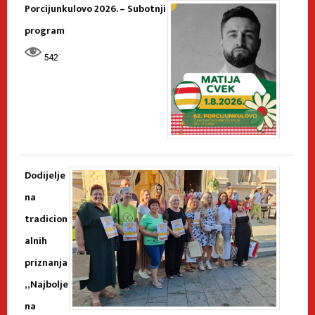
Porcijunkulovo 2026. – Subotnji
program
542
Dodijelje
na
tradicion
alnih
priznanja
„Najbolje
na