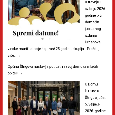
u travnju i
svibnju 2026.
godine biti
domaćin
jubilarnog
izdanja
Urbanova,
vinske manifestacije koja već 25 godina okuplja…
Pročitaj
više…
→
Općina Štrigova nastavlja poticati razvoj domova mladih
obitelji
→
U Domu
kulture u
Štrigovi jučer,
5. veljače
2026. godine,