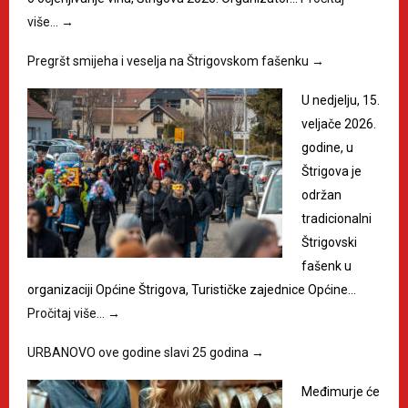
više…
→
Pregršt smijeha i veselja na Štrigovskom fašenku
→
U nedjelju, 15.
veljače 2026.
godine, u
Štrigova je
održan
tradicionalni
Štrigovski
fašenk u
organizaciji Općine Štrigova, Turističke zajednice Općine…
Pročitaj više…
→
URBANOVO ove godine slavi 25 godina
→
Međimurje će