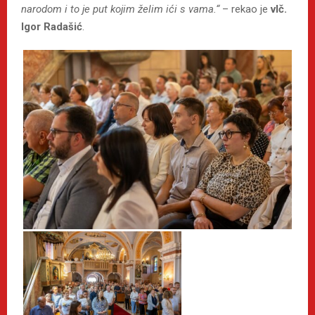
narodom i to je put kojim želim ići s vama.“
– rekao je
vlč.
Igor Radašić
.