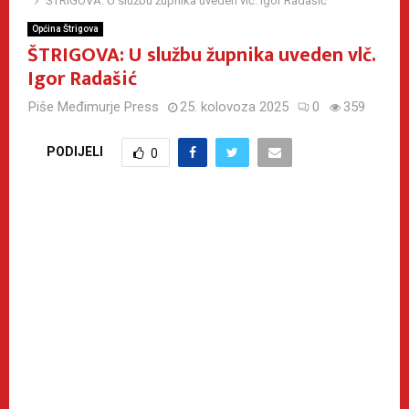
ŠTRIGOVA: U službu župnika uveden vlč. Igor Radašić
Općina Štrigova
ŠTRIGOVA: U službu župnika uveden vlč.
Igor Radašić
Piše
Međimurje Press
25. kolovoza 2025
0
359
PODIJELI
0