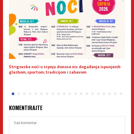
Štrigovske noći u srpnju donose niz događanja ispunjenih
U
glazbom, sportom, tradicijom i zabavom
z
KOMENTIRAJTE