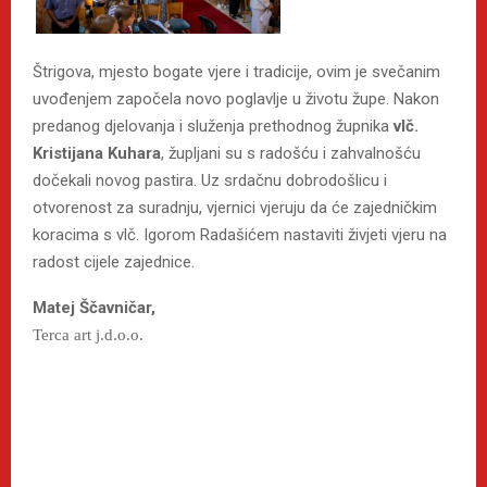
Štrigova, mjesto bogate vjere i tradicije, ovim je svečanim
uvođenjem započela novo poglavlje u životu župe. Nakon
predanog djelovanja i služenja prethodnog župnika
vlč.
Kristijana Kuhara
, župljani su s radošću i zahvalnošću
dočekali novog pastira. Uz srdačnu dobrodošlicu i
otvorenost za suradnju, vjernici vjeruju da će zajedničkim
koracima s vlč. Igorom Radašićem nastaviti živjeti vjeru na
radost cijele zajednice.
Matej Ščavničar,
Terca art j.d.o.o.