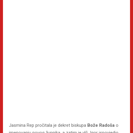
Jasmina Rep pročitala je dekret biskupa
Bože Radoša
o
imenovanju novog župnika, a zatim je vlč. Igor ispovjedio