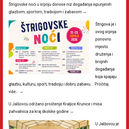
Štrigovske noći u srpnju donose niz događanja ispunjenih
glazbom, sportom, tradicijom i zabavom
→
Štrigova je i
ovog srpnja
ponovno
mjesto
druženja i
brojnih
događanja
koja spajaju
glazbu, kulturu, sport, tradiciju i dobru zabavu.…
Pročitaj
više…
→
U Jalšovcu održano proštenje Kraljice Krunice i misa
zahvalnica za kraj školske godine
→
U Jalšovcu je