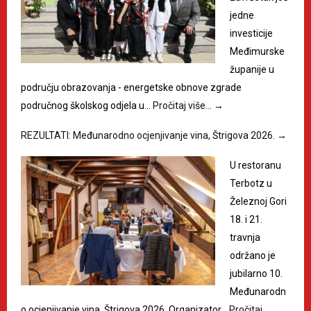
jedne
investicije
Međimurske
županije u
području obrazovanja - energetske obnove zgrade
područnog školskog odjela u…
Pročitaj više…
→
REZULTATI: Međunarodno ocjenjivanje vina, Štrigova 2026.
→
U restoranu
Terbotz u
Železnoj Gori
18. i 21.
travnja
održano je
jubilarno 10.
Međunarodn
o ocjenjivanje vina, Štrigova 2026. Organizator…
Pročitaj