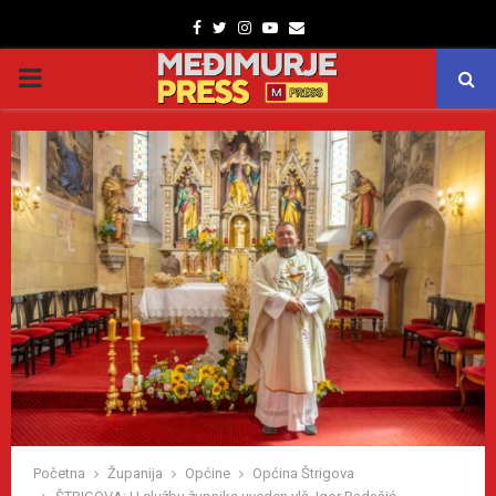
Facebook
Twitter
Instagram
Youtube
Email
PRIMARY
MENU
Početna
Županija
Općine
Općina Štrigova