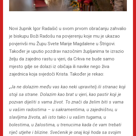
Novi župnik Igor Radašić u svom prvom obraćanju zahvalio
je biskupu Boži Radošu na povjerenju koje mu je ukazao
povjerivši mu Župu Svete Marije Magdalene u Štrigovi.
Također je uputio pozdrav nazočnim župljanima te izrazio
želju da zajedno rastu u vjeri, da Crkva ne bude samo
mjesto gdje se dolazi iz običaja ili navike nego živa
zajednica koja svjedoči Krista. Također je rekao:
„Ja ne dolazim među vas kao neki upravitelj ili stranac koji
stoji sa strane. Dolazim kao brat u vjeri, kao pastir koji je
pozvan dijeliti s vama život. To znači da želim biti s vama
u vašim radostima – u sakramentima, u zajedništvu, u
slavljima života, ali isto tako i u vašim tugama, u
bolestima, u žalostima, u trenucima kada će vam trebati
riječ utjehe i blizine. Svećenik je onaj koji hoda sa svojim