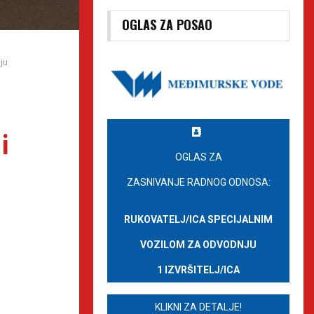
OGLAS ZA POSAO
ju
i
OGLAS ZA
ZASNIVANJE RADNOG ODNOSA:
RUKOVATELJ/ICA SPECIJALNIM
VOZILOM ZA ODVODNJU
1 IZVRŠITELJ/ICA
KLIKNI ZA DETALJE!