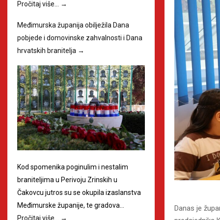
Pročitaj više…
→
Međimurska županija obilježila Dana
pobjede i domovinske zahvalnosti i Dana
hrvatskih branitelja
→
Kod spomenika poginulim i nestalim
braniteljima u Perivoju Zrinskih u
Čakovcu jutros su se okupila izaslanstva
Međimurske županije, te gradova…
Danas je žup
Pročitaj više…
→