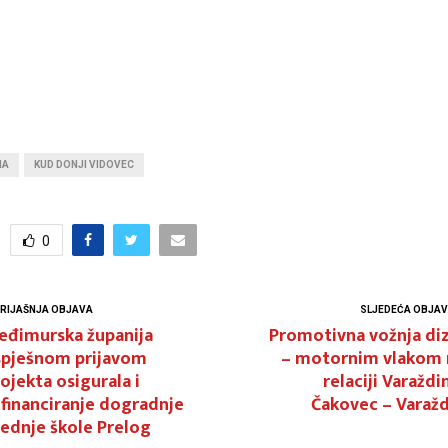
NA
KUD DONJI VIDOVEC
0
RIJAŠNJA OBJAVA
SLJEDEĆA OBJA
eđimurska županija
Promotivna vožnja diz
spješnom prijavom
– motornim vlakom 
ojekta osigurala i
relaciji Varaždi
financiranje dogradnje
Čakovec – Varažd
ednje škole Prelog