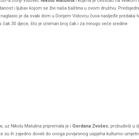
KUD-a Donji Vidovec
Nikolu Matulina
i kojima je čestitao na velikom 
danost i ljubav kojom se živi naša baština u ovom društvu. Predsjed
n naglasio je da svaki dom u Donjem Vidovcu čuva nasljeđe predaka t
 čak 30 djece, što je izniman broj čak i za mnogo veće sredine.
e, uz Nikolu Matulina pripremala je i
Gordana Zvošec
, probudivši u 
 te su ih zajedno doveli do ovoga povijesnog uspjeha kulturno-umjet