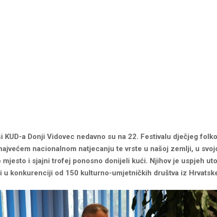
ši KUD-a Donji Vidovec nedavno su na 22. Festivalu dječjeg folko
ajvećem nacionalnom natjecanju te vrste u našoj zemlji, u svojoj
o mjesto i sjajni trofej ponosno donijeli kući. Njihov je uspjeh uto
li u konkurenciji od 150 kulturno-umjetničkih društva iz Hrvatsk