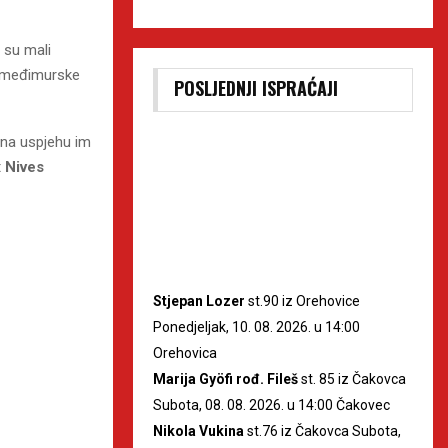
g su mali
u međimurske
POSLJEDNJI ISPRAĆAJI
a na uspjehu im
t
Nives
Stjepan Lozer
st.90 iz Orehovice
Ponedjeljak, 10. 08. 2026. u 14:00
Orehovica
Marija Gyöfi rođ. Fileš
st. 85 iz Čakovca
Subota, 08. 08. 2026. u 14:00 Čakovec
Nikola Vukina
st.76 iz Čakovca Subota,