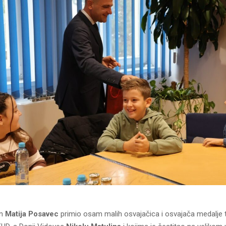
an
Matija Posavec
primio osam malih osvajačica i osvajača medalje 