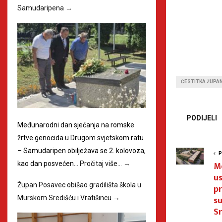
Samudaripena
→
ČESTITKA ŽUPA
PODIJELI
Međunarodni dan sjećanja na romske
žrtve genocida u Drugom svjetskom ratu
– Samudaripen obilježava se 2. kolovoza,
P
M
kao dan posvećen…
Pročitaj više…
→
u
Župan Posavec obišao gradilišta škola u
pr
su
Murskom Središću i Vratišincu
→
Sr