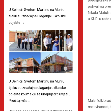
predsjednika 
pohvalivši pre
U Selnici i Svetom Martinu na Muri u
Nikola Matuli
tijeku su značajna ulaganja u školske
u KUD-u rade s
objekte
→
U Selnici i Svetom Martinu na Muri u
tijeku su značajna ulaganja u školske
objekte kojima će se unaprijediti uvjeti…
Male folkloraš
Pročitaj više…
→
motiviranost,