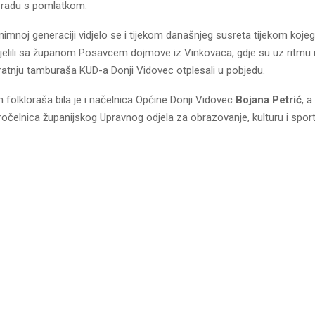
o radu s pomlatkom.
iznimnoj generaciji vidjelo se i tijekom današnjeg susreta tijekom koje
dijelili sa županom Posavcem dojmove iz Vinkovaca, gdje su uz ritm
ratnju tamburaša KUD-a Donji Vidovec otplesali u pobjedu.
nih folkloraša bila je i načelnica Općine Donji Vidovec
Bojana Petrić
, 
 pročelnica županijskog Upravnog odjela za obrazovanje, kulturu i spor