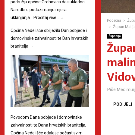
području općine Orehovica da sukladno
Naredbi o poduzimanju mjera
uklanjanja…
Pročitaj više…
→
Početna
Župa
Župan Matija
Općina Nedelišće obilježila Dan pobjede i
Županija
domovinske zahvalnosti te Dan hrvatskih
Župan
branitelja
→
malim
Vidov
Piše
Međimurj
PODIJELI
Povodom Dana pobjede i domovinske
zahvalnosti te Dana hrvatskih branitelja,
Općina Nedelišće odala je počast svim