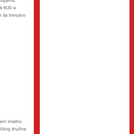
uspjehu,
nik KUD-a
e da trenutno
djeci snažnu
ničkog društva