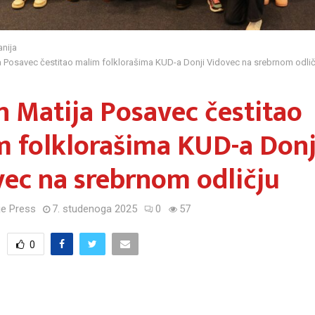
nija
 Posavec čestitao malim folklorašima KUD-a Donji Vidovec na srebrnom odlič
 Matija Posavec čestitao
 folklorašima KUD-a Donj
ec na srebrnom odličju
e Press
7. studenoga 2025
0
57
0