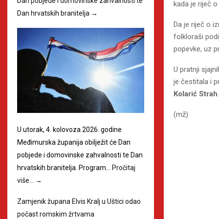
Dan pobjede i domovinske zahvalnosti te
kada je riječ 
Dan hrvatskih branitelja
→
Da je riječ o 
folkloraši po
popevke, uz p
U pratnji sjaj
je čestitala i
Kolarić Strah
.
(mž)
U utorak, 4. kolovoza 2026. godine
Međimurska županija obilježit će Dan
pobjede i domovinske zahvalnosti te Dan
hrvatskih branitelja. Program…
Pročitaj
više…
→
Zamjenik župana Elvis Kralj u Uštici odao
počast romskim žrtvama