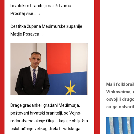
hrvatskim braniteljima i žrtvama…
Pročitaj više…
→
Čestitka župana Međimurske županije
Matije Posavca
→
Mali folklora
Vinkovcima, n
osvojili drug
Drage građanke i građani Međimurja,
su ga ostvari
poštovani hrvatski branitelji, od Vojno-
redarstvene akcije Oluja - koja je obilježila
oslobađanje velikog dijela hrvatskoga…