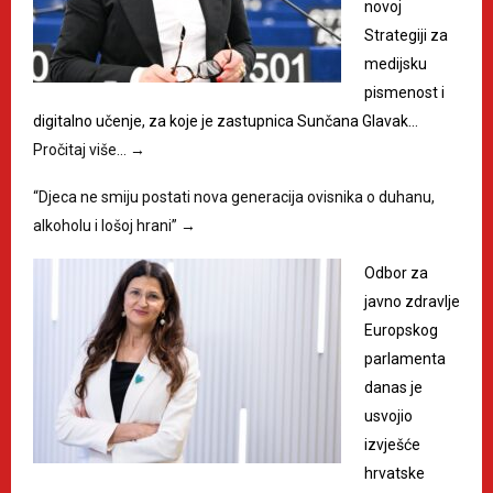
novoj
Strategiji za
medijsku
pismenost i
digitalno učenje, za koje je zastupnica Sunčana Glavak…
Pročitaj više…
→
“Djeca ne smiju postati nova generacija ovisnika o duhanu,
alkoholu i lošoj hrani”
→
Odbor za
javno zdravlje
Europskog
parlamenta
danas je
usvojio
izvješće
hrvatske