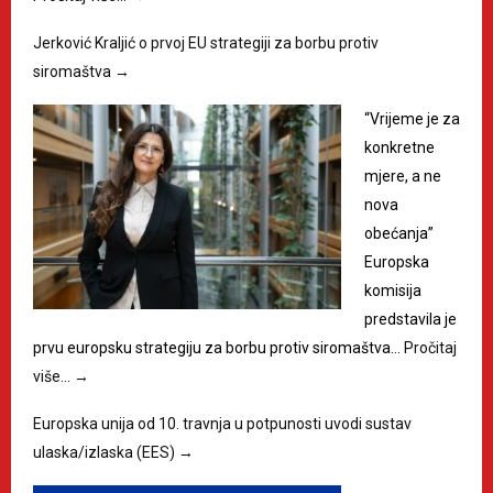
Jerković Kraljić o prvoj EU strategiji za borbu protiv
siromaštva
→
“Vrijeme je za
konkretne
mjere, a ne
nova
obećanja”
Europska
komisija
predstavila je
prvu europsku strategiju za borbu protiv siromaštva…
Pročitaj
više…
→
Europska unija od 10. travnja u potpunosti uvodi sustav
ulaska/izlaska (EES)
→