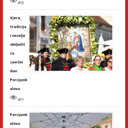
412
Vjera,
tradicija
i veselje
obilježit
će
završni
dan
Porcijunk
ulova
411
Porcijunk
ulovo