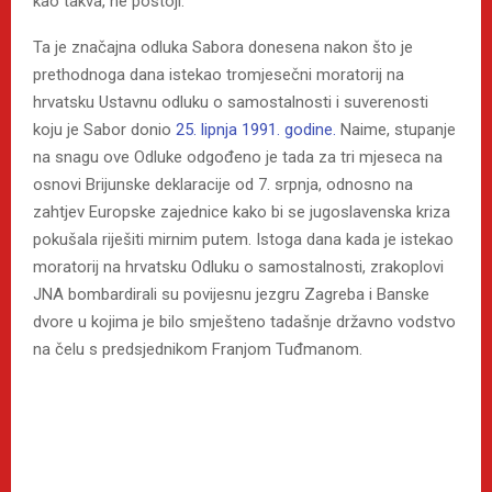
kao takva, ne postoji.
Ta je značajna odluka Sabora donesena nakon što je
prethodnoga dana istekao tromjesečni moratorij na
hrvatsku Ustavnu odluku o samostalnosti i suverenosti
koju je Sabor donio
25. lipnja 1991. godine.
Naime, stupanje
na snagu ove Odluke odgođeno je tada za tri mjeseca na
osnovi Brijunske deklaracije od 7. srpnja, odnosno na
zahtjev Europske zajednice kako bi se jugoslavenska kriza
pokušala riješiti mirnim putem. Istoga dana kada je istekao
moratorij na hrvatsku Odluku o samostalnosti, zrakoplovi
JNA bombardirali su povijesnu jezgru Zagreba i Banske
dvore u kojima je bilo smješteno tadašnje državno vodstvo
na čelu s predsjednikom Franjom Tuđmanom.