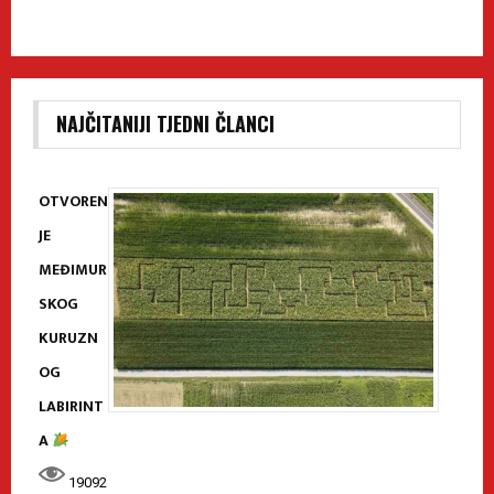
NAJČITANIJI TJEDNI ČLANCI
OTVOREN
JE
MEĐIMUR
SKOG
KURUZN
OG
LABIRINT
A
19092