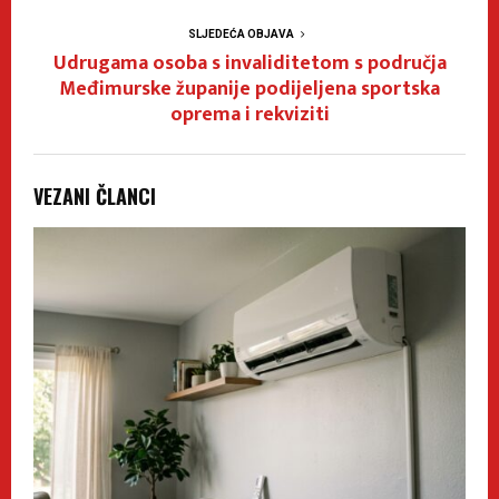
SLJEDEĆA OBJAVA
Udrugama osoba s invaliditetom s područja
Međimurske županije podijeljena sportska
oprema i rekviziti
VEZANI ČLANCI