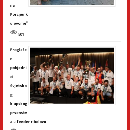
na
Porcijunk
ulovome”
501
Proglaše
ni
pobjedni
ci
Svjetsko
g
klupskog
prvenstv
a u feeder ribolovu