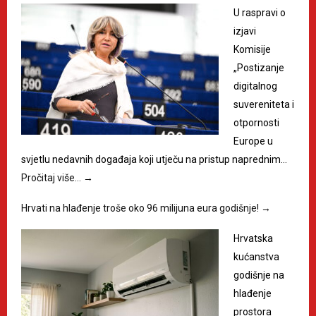
U raspravi o
izjavi
Komisije
„Postizanje
digitalnog
suvereniteta i
otpornosti
Europe u
svjetlu nedavnih događaja koji utječu na pristup naprednim…
Pročitaj više…
→
Hrvati na hlađenje troše oko 96 milijuna eura godišnje!
→
Hrvatska
kućanstva
godišnje na
hlađenje
prostora