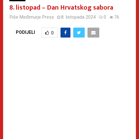
8. listopad – Dan Hrvatskog sabora
Piše
Međimurje Press
8. listopada 2024
0
76
PODIJELI
0