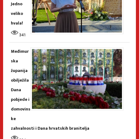
Jedno
veliko
hvala!
341
Međimur
ska
županija
obilježila
Dana
pobjede i
domovins
ke
zahvalnosti i Dana hrvatskih branitelja