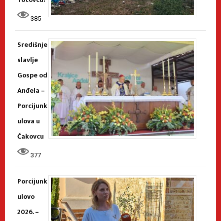
385
Središnje
slavlje
Gospe od
Anđela –
Porcijunk
ulova u
Čakovcu
377
Porcijunk
ulovo
2026. –