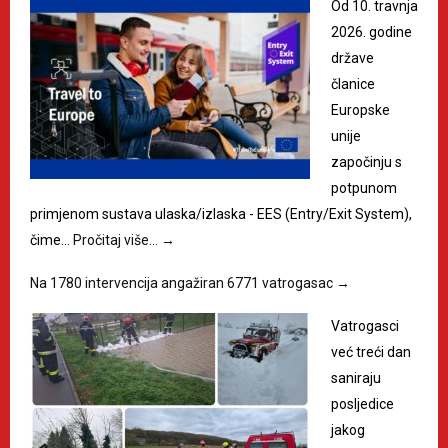
Od 10. travnja
2026. godine
države
članice
Europske
unije
započinju s
potpunom
primjenom sustava ulaska/izlaska - EES (Entry/Exit System),
čime…
Pročitaj više…
→
Na 1780 intervencija angažiran 6771 vatrogasac
→
Vatrogasci
već treći dan
saniraju
posljedice
jakog