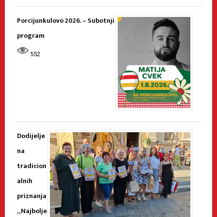
Porcijunkulovo 2026. – Subotnji
program
552
Dodijelje
na
tradicion
alnih
priznanja
„Najbolje