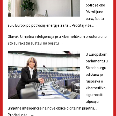
potroše oko
96 milijuna
eura, šesta
su u Europi po potrošnji energije za te…
Pročitaj više…
→
Glavak: Umjetna inteligencija je u kibernetičkom prostoru ono
što su raketni sustavi na bojištu
→
U Europskom
parlamentu u
Strasbourgu
održana je
rasprava o
kibernetičkoj
sigurnosti i
utjecaju
umjetne inteligencije na nove oblike digitalnih prijetnji,…
Pročitaj više…
→