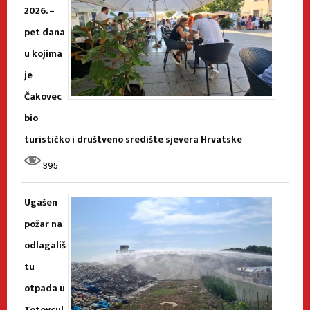
2026. –
pet dana
u kojima
je
Čakovec
bio
turističko i društveno središte sjevera Hrvatske
395
Ugašen
požar na
odlagališ
tu
otpada u
Totovcu!