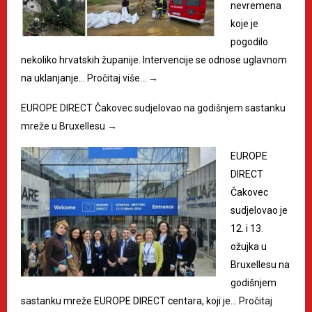
nevremena
koje je
pogodilo
nekoliko hrvatskih županije. Intervencije se odnose uglavnom
na uklanjanje…
Pročitaj više…
→
EUROPE DIRECT Čakovec sudjelovao na godišnjem sastanku
mreže u Bruxellesu
→
EUROPE
DIRECT
Čakovec
sudjelovao je
12. i 13.
ožujka u
Bruxellesu na
godišnjem
sastanku mreže EUROPE DIRECT centara, koji je…
Pročitaj