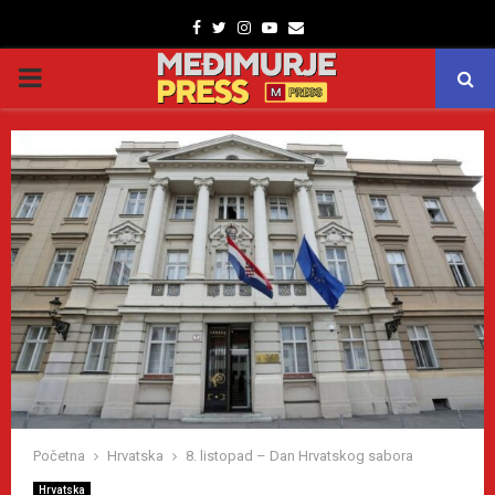
Facebook
Twitter
Instagram
Youtube
Email
PRIMARY
MENU
Početna
Hrvatska
8. listopad – Dan Hrvatskog sabora
Hrvatska