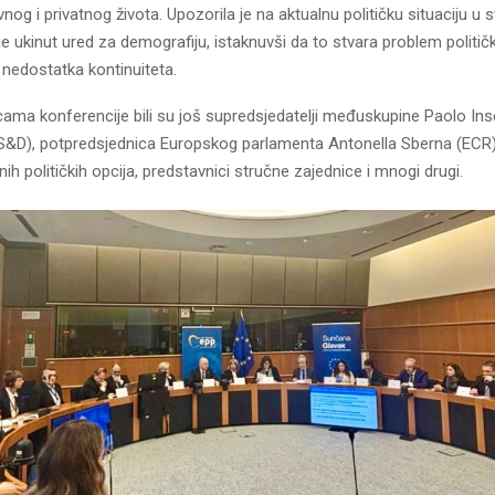
og i privatnog života. Upozorila je na aktualnu političku situaciju u sv
e je ukinut ured za demografiju, istaknuvši da to stvara problem politič
i nedostatka kontinuiteta.
ma konferencije bili su još supredsjedatelji međuskupine Paolo Insel
(S&D), potpredsjednica Europskog parlamenta Antonella Sberna (ECR),
nih političkih opcija, predstavnici stručne zajednice i mnogi drugi.