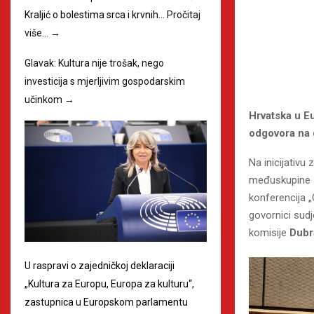
Kraljić o bolestima srca i krvnih…
Pročitaj
više…
→
Glavak: Kultura nije trošak, nego
investicija s mjerljivim gospodarskim
učinkom
→
Hrvatska u E
odgovora na
Na inicijativ
međuskupine z
konferencija „
govornici sudj
komisije
Dubr
U raspravi o zajedničkoj deklaraciji
„Kultura za Europu, Europa za kulturu“,
zastupnica u Europskom parlamentu