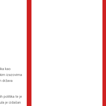
ika kao
skim izazovima
ih država
h politika te je
ula je izdašan