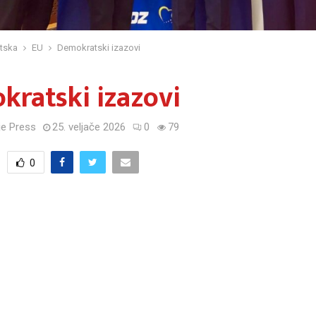
tska
EU
Demokratski izazovi
ratski izazovi
e Press
25. veljače 2026
0
79
0