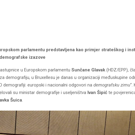
uropskom parlamentu predstavljena kao primjer strateškog i ins
 demografske izazove
u zastupnice u Europskom parlamentu
Sunčane Glavak
(HDZ/EPP), čl
a demografiju, u Bruxellesu je danas u organizaciji međuskupine od
O demografiji: europski i nacionalni odgovori na
demografsku zimu
“.
elovali su ministar demografije i useljeništva
Ivan Šipić
te povjerenic
avka Šuica
.