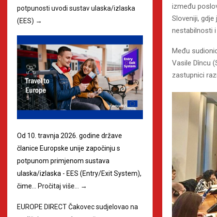
između poslovn
potpunosti uvodi sustav ulaska/izlaska
Sloveniji, gdj
(EES)
→
nestabilnosti 
Među sudionica
Vasile Dîncu 
zastupnici raz
Od 10. travnja 2026. godine države
članice Europske unije započinju s
potpunom primjenom sustava
ulaska/izlaska - EES (Entry/Exit System),
čime…
Pročitaj više…
→
EUROPE DIRECT Čakovec sudjelovao na