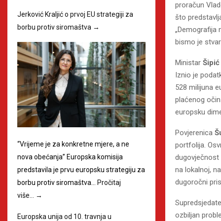
proračun Vlade
Jerković Kraljić o prvoj EU strategiji za
što predstavlj
borbu protiv siromaštva
→
„Demografija n
bismo je stvara
Ministar
Šipić
Iznio je podat
528 milijuna 
plaćenog očin
europsku dimen
Povjerenica
Š
“Vrijeme je za konkretne mjere, a ne
portfolija. Os
nova obećanja” Europska komisija
dugovječnost 
na lokalnoj, n
predstavila je prvu europsku strategiju za
dugoročni pris
borbu protiv siromaštva…
Pročitaj
više…
→
Supredsjedat
ozbiljan probl
Europska unija od 10. travnja u