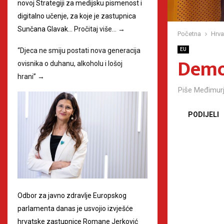
novoj Strategiji za medijsku pismenost i
digitalno učenje, za koje je zastupnica
Sunčana Glavak…
Pročitaj više…
→
Početna
Hrva
“Djeca ne smiju postati nova generacija
EU
Demok
ovisnika o duhanu, alkoholu i lošoj
hrani”
→
Piše
Međimurj
PODIJELI
Odbor za javno zdravlje Europskog
parlamenta danas je usvojio izvješće
hrvatske zastupnice Romane Jerković