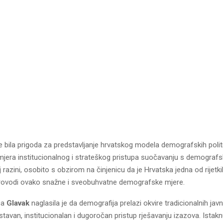
e bila prigoda za predstavljanje hrvatskog modela demografskih polit
mjera institucionalnog i strateškog pristupa suočavanju s demograf
 razini, osobito s obzirom na činjenicu da je Hrvatska jedna od rijetk
provodi ovako snažne i sveobuhvatne demografske mjere.
ca
Glavak
naglasila je da demografija prelazi okvire tradicionalnih javni
tavan, institucionalan i dugoročan pristup rješavanju izazova. Istakn