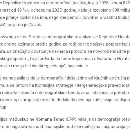
 Republike Hrvatske za demografske politike, koji u 2026. iznosi 822 
a rast od 18 % u odnosu na 2025. godinu, kada je izdvojeno 698 miliju
ije pitanje koliko nas ima, nego vjerujemo li dovoljno u vlastitu budu
li“, ocijenila je Glavak.
osvrnuo se na Strategiju demografske revitalizacije Republike Hrvat
ke prema kojima je prošle godine za rodiljne i roditeljske potpore isp
eura, uz značajno povećanje naknada i potpora za novorođenčad te p
skog dopusta. „To je potvrda da teme koje danas otvaramo u Hrvats
ziju i mogu biti dio šireg rješenja“, naglasio je.
uica
naglasila je da je demografija i dalje jedno od ključnih područja n
vrnula se pritom na Komisijine strategije intergeneracijske pravednost
i redovita izvješća o demografskim trendovima. Istaknula je potreb
acionalnoj i europskoj razini te dodala da rješenja zahtijevaju srednjor
tup.
eljica međuskupine
Romana Tomc
(EPP) rekla je da demografija pre
em te naglasila važnost financijske podrške obiteljima i uspostavljan