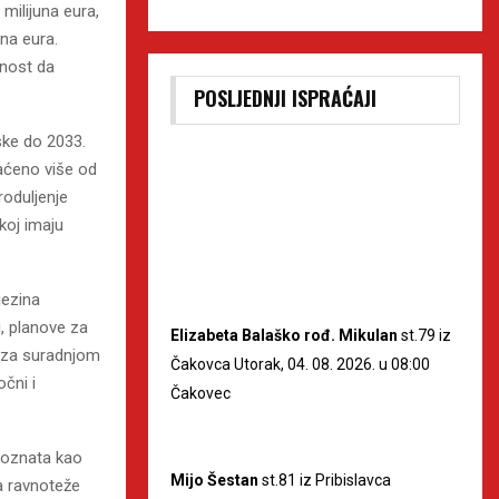
milijuna eura,
na eura.
ćnost da
POSLJEDNJI ISPRAĆAJI
ske do 2033.
laćeno više od
roduljenje
koj imaju
jezina
i, planove za
Elizabeta Balaško rođ. Mikulan
st.79 iz
u za suradnjom
Čakovca Utorak, 04. 08. 2026. u 08:00
očni i
Čakovec
poznata kao
Mijo Šestan
st.81 iz Pribislavca
ja ravnoteže