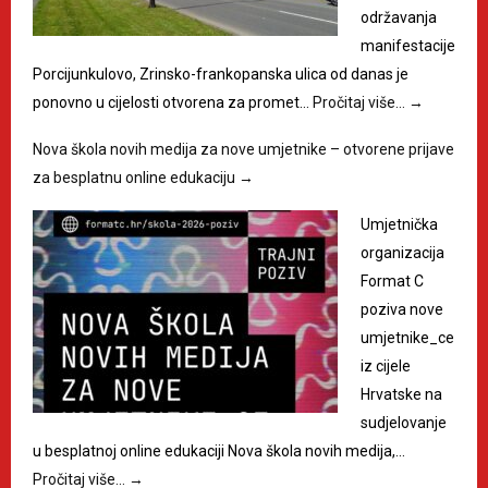
održavanja
manifestacije
Porcijunkulovo, Zrinsko-frankopanska ulica od danas je
ponovno u cijelosti otvorena za promet…
Pročitaj više…
→
Nova škola novih medija za nove umjetnike – otvorene prijave
za besplatnu online edukaciju
→
Umjetnička
organizacija
Format C
poziva nove
umjetnike_ce
iz cijele
Hrvatske na
sudjelovanje
u besplatnoj online edukaciji Nova škola novih medija,…
Pročitaj više…
→