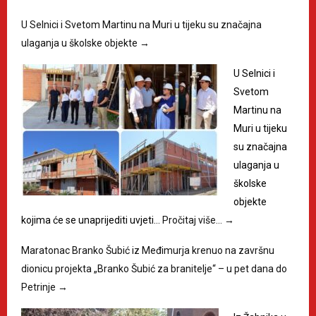
U Selnici i Svetom Martinu na Muri u tijeku su značajna
ulaganja u školske objekte
→
U Selnici i
Svetom
Martinu na
Muri u tijeku
su značajna
ulaganja u
školske
objekte
kojima će se unaprijediti uvjeti…
Pročitaj više…
→
Maratonac Branko Šubić iz Međimurja krenuo na završnu
dionicu projekta „Branko Šubić za branitelje“ – u pet dana do
Petrinje
→