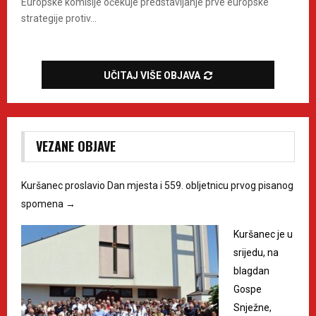
Europske komisije očekuje predstavljanje prve europske
strategije protiv...
UČITAJ VIŠE OBJAVA
VEZANE OBJAVE
Kuršanec proslavio Dan mjesta i 559. obljetnicu prvog pisanog
spomena
→
Kuršanec je u
srijedu, na
blagdan
Gospe
Snježne,