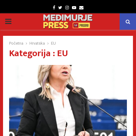
Facebook
Twitter
Instagram
Youtube
Email
PRIMARY
MENU
Početna
Hrvatska
EU
Kategorija : EU