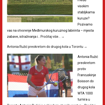
visokim
stabljikama
kuruze?
Pozivamo
vas na otvorenje Međimurskog kuruznog labirinta – mjesta
zabave, istraživanja i…
Pročitaj više…
→
Antonia Ružić preokretom do drugog kola u Torontu
→
Antonia Ružić
preokretom
protiv
Francuskinje
Boisson do
drugog kola
WTA 1000
turnira u