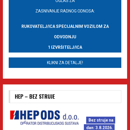
OGLAS ZA
ZASNIVANJE RADNOG ODNOSA:
RUKOVATELJ/ICA SPECIJALNIM VOZILOM ZA
ODVODNJU
1 IZVRŠITELJ/ICA
KLIKNI ZA DETALJE!
HEP – BEZ STRUJE
Bez struje na
dan: 3.8.2026.