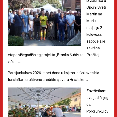
Iz Žabnika u
Općini Sveti
Martin na
Muri, u
nedjelju 2.
kolovoza,
započela je
završna
etapa višegodišnjeg projekta „Branko Šubić za…
Pročitaj
više…
→
Porcijunkulovo 2026. – pet dana u kojima je Čakovec bio
turističko i društveno središte sjevera Hrvatske
→
Završetkom
ovogodišnjeg
62.
Porcijunkulov