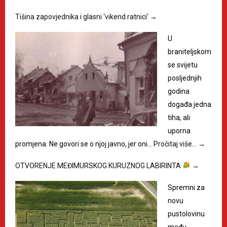
Tišina zapovjednika i glasni ‘vikend ratnici’
→
U
braniteljskom
se svijetu
posljednjih
godina
događa jedna
tiha, ali
uporna
promjena. Ne govori se o njoj javno, jer oni…
Pročitaj više…
→
OTVORENJE MEĐIMURSKOG KURUZNOG LABIRINTA
→
Spremni za
novu
pustolovinu
među