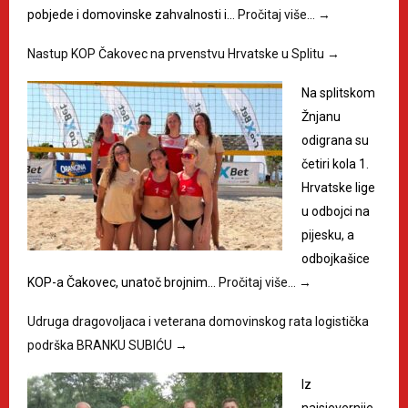
pobjede i domovinske zahvalnosti i…
Pročitaj više…
→
Nastup KOP Čakovec na prvenstvu Hrvatske u Splitu
→
Na splitskom
Žnjanu
odigrana su
četiri kola 1.
Hrvatske lige
u odbojci na
pijesku, a
odbojkašice
KOP-a Čakovec, unatoč brojnim…
Pročitaj više…
→
Udruga dragovoljaca i veterana domovinskog rata logistička
podrška BRANKU SUBIĆU
→
Iz
najsjevernije