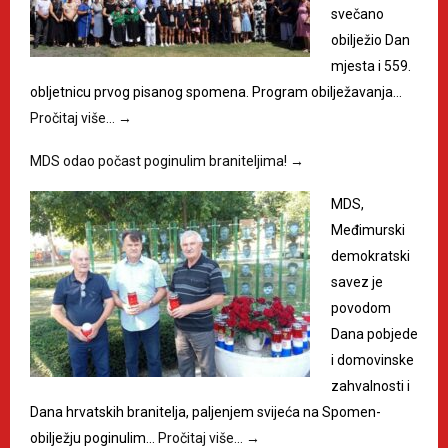
svečano
obilježio Dan
mjesta i 559.
obljetnicu prvog pisanog spomena. Program obilježavanja…
Pročitaj više…
→
MDS odao počast poginulim braniteljima!
→
MDS,
Međimurski
demokratski
savez je
povodom
Dana pobjede
i domovinske
zahvalnosti i
Dana hrvatskih branitelja, paljenjem svijeća na Spomen-
obilježju poginulim…
Pročitaj više…
→