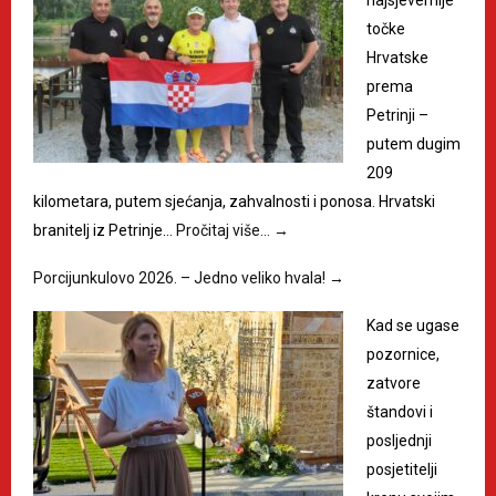
točke
Hrvatske
prema
Petrinji –
putem dugim
209
kilometara, putem sjećanja, zahvalnosti i ponosa. Hrvatski
branitelj iz Petrinje…
Pročitaj više…
→
Porcijunkulovo 2026. – Jedno veliko hvala!
→
Kad se ugase
pozornice,
zatvore
štandovi i
posljednji
posjetitelji