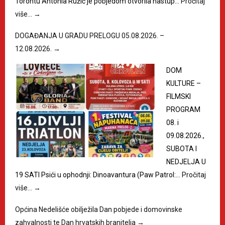
Torontu Antonia Ružić je pobjedom otvorila nastup…
Pročitaj
više…
→
DOGAĐANJA U GRADU PRELOGU 05.08.2026. –
12.08.2026.
→
DOM
KULTURE –
FILMSKI
PROGRAM
08. i
09.08.2026.,
SUBOTA I
NEDJELJA U
19 SATI Psići u ophodnji: Dinoavantura (Paw Patrol:…
Pročitaj
više…
→
Općina Nedelišće obilježila Dan pobjede i domovinske
zahvalnosti te Dan hrvatskih branitelja
→