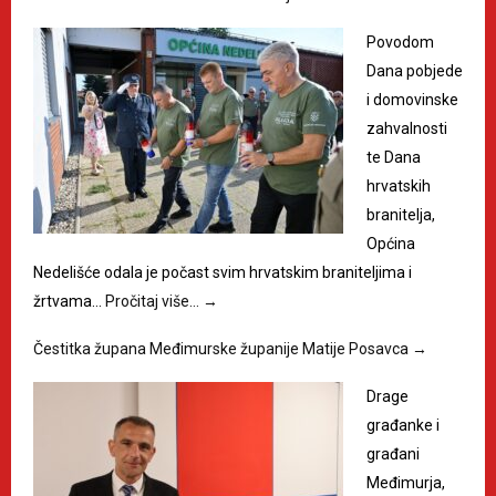
Povodom
Dana pobjede
i domovinske
zahvalnosti
te Dana
hrvatskih
branitelja,
Općina
Nedelišće odala je počast svim hrvatskim braniteljima i
žrtvama…
Pročitaj više…
→
Čestitka župana Međimurske županije Matije Posavca
→
Drage
građanke i
građani
Međimurja,