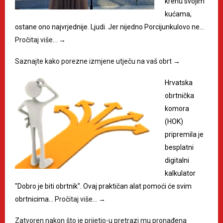
krenu svojim
kućama,
ostane ono najvrjednije. Ljudi. Jer nijedno Porcijunkulovo ne…
Pročitaj više…
→
Saznajte kako porezne izmjene utječu na vaš obrt
→
Hrvatska
obrtnička
komora
(HOK)
pripremila je
besplatni
digitalni
kalkulator
"Dobro je biti obrtnik". Ovaj praktičan alat pomoći će svim
obrtnicima…
Pročitaj više…
→
Zatvoren nakon što je prijetio-u pretrazi mu pronađena