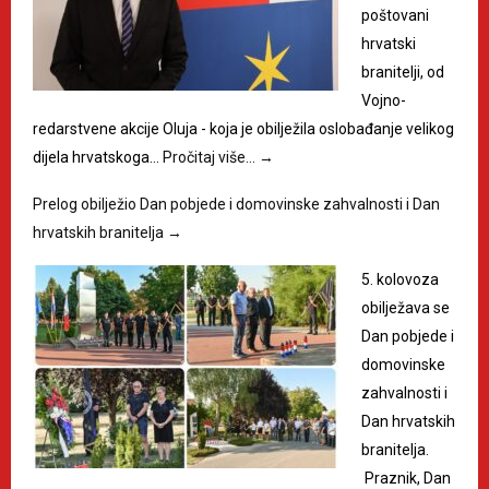
poštovani
hrvatski
branitelji, od
Vojno-
redarstvene akcije Oluja - koja je obilježila oslobađanje velikog
dijela hrvatskoga…
Pročitaj više…
→
Prelog obilježio Dan pobjede i domovinske zahvalnosti i Dan
hrvatskih branitelja
→
5. kolovoza
obilježava se
Dan pobjede i
domovinske
zahvalnosti i
Dan hrvatskih
branitelja.
Praznik, Dan