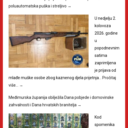
poluautomatska puška i streljivo
→
U nedjelju 2.
kolovoza
2026. godine
u
popodnevnim
satima
zaprimljena
je prijava od
mlađe muške osobe zbog kaznenog djela prijetnja…
Pročitaj
više…
→
Međimurska županija obilježila Dana pobjede i domovinske
zahvalnosti i Dana hrvatskih branitelja
→
Kod
spomenika