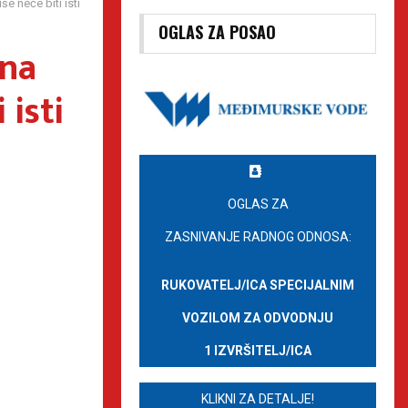
 neće biti isti
OGLAS ZA POSAO
ena
 isti
OGLAS ZA
ZASNIVANJE RADNOG ODNOSA:
RUKOVATELJ/ICA SPECIJALNIM
VOZILOM ZA ODVODNJU
1 IZVRŠITELJ/ICA
KLIKNI ZA DETALJE!