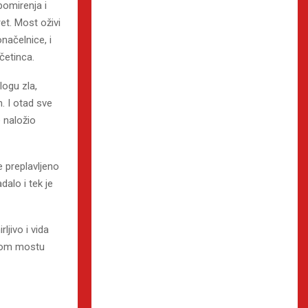
pomirenja i
et. Most oživi
načelnice, i
četinca.
logu zla,
. I otad sve
 naložio
e preplavljeno
alo i tek je
ljivo i vida
ovom mostu