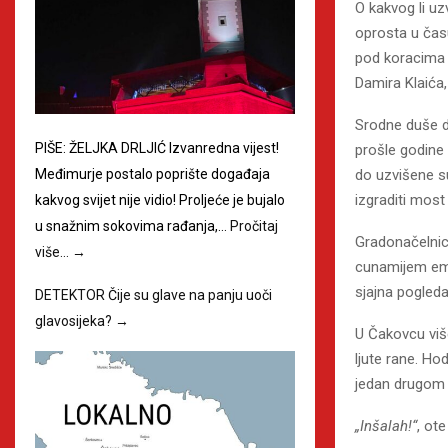
O kakvog li uz
oprosta u času
pod koracima s
Damira Klaića
Srodne duše du
PIŠE: ŽELJKA DRLJIĆ Izvanredna vijest!
prošle godine 
Međimurje postalo poprište događaja
do uzvišene s
izgraditi most 
kakvog svijet nije vidio! Proljeće je bujalo
u snažnim sokovima rađanja,…
Pročitaj
Gradonačelnica
više…
→
cunamijem emo
sjajna pogleda 
DETEKTOR Čije su glave na panju uoči
glavosijeka?
→
U Čakovcu više
ljute rane. Ho
jedan drugom p
„Inšalah!“
, ot