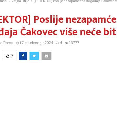
umne
Željka Drljić
[DETEKTOR] Poslije nezapamćena događaja Čakovec više
EKTOR] Poslije nezapamć
aja Čakovec više neće biti
e Press
17. studenoga 2024
4
13777
7