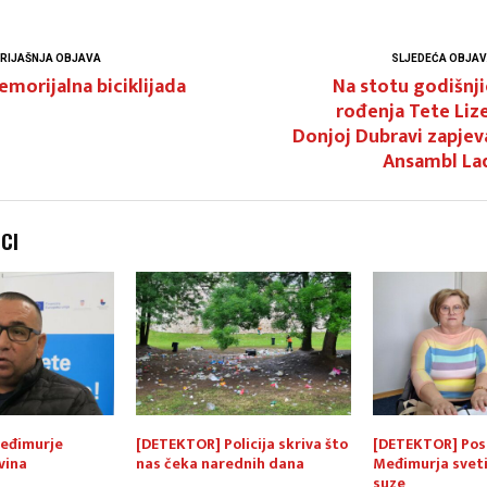
RIJAŠNJA OBJAVA
SLJEDEĆA OBJA
morijalna biciklijada
Na stotu godišnj
rođenja Tete Liz
Donjoj Dubravi zapjev
Ansambl La
NCI
eđimurje
[DETEKTOR] Policija skriva što
[DETEKTOR] Pos
vina
nas čeka narednih dana
Međimurja sveti
suze