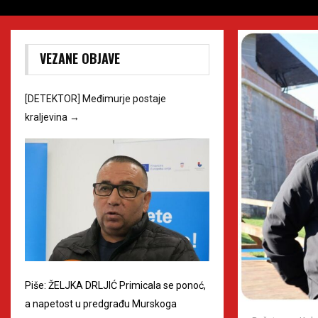
VEZANE OBJAVE
[DETEKTOR] Međimurje postaje
kraljevina
→
Piše: ŽELJKA DRLJIĆ Primicala se ponoć,
a napetost u predgrađu Murskoga