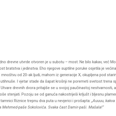
no drevne utvrde otvoren je u subotu – most. Ne bilo kakav, već Mos
 bratstva i jedinstva. Eho njegove suptilne poruke osjetila je većina
mnoštvu od 20-ak ljudi, mahom iz generacije X, okupljena pod star
utihnuše. I vjetar stade da šapat krošnji ne poremeti svetost trena s
Utvare drevnih dvora pritajiše se u svojoj paučinastoj nestvarnosti, a 
oše stenjati. Pozoju se od ganuća nakostriješi krljušt i bljesnu plam
 tamnici Riznice trepnu dva puta u nevjerici i prošapta:
„Auuuu, kakva 
ona Mehmed-paše Sokolovića. Svaka čast Damir-paši. Mašala!“