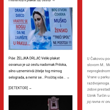
Piše: ŽELJKA DRLJIĆ Veliki plakat
U Čakovcu pod
slovom M… Most
osvanuo je uz cestu nadomak Priloka,
nepreglednom 
silno uznemirivši žitelje tog mirnog
Vrane u parku 
selograda, a nemir se…
Pročitaj više…
→
razdvojenoga. 
[DETEKTOR]
→
zidovi prestad
Uznik Turčin u
joj ravna ni 