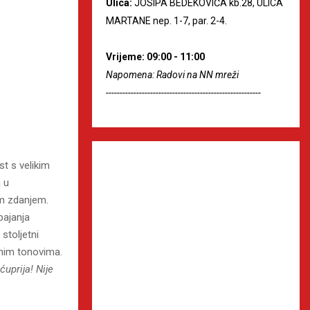
Ulica:
JOSIPA BEDEKOVIĆA kb.28, ULICA
MARTANE nep. 1-7, par. 2-4.
Vrijeme: 09:00 - 11:00
Napomena: Radovi na NN mreži
--------------------------------------------------------
t s velikim
 u
im zdanjem.
pajanja
stoljetni
enim tonovima.
ćuprija! Nije