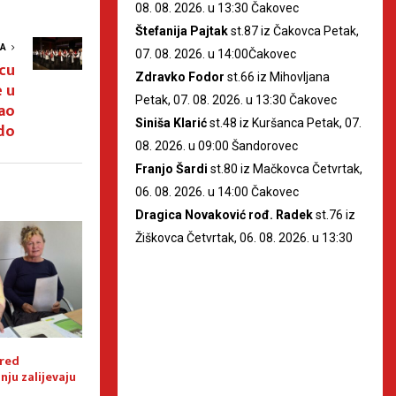
08. 08. 2026. u 13:30 Čakovec
Štefanija Pajtak
st.87 iz Čakovca Petak,
VA
07. 08. 2026. u 14:00Čakovec
icu
Zdravko Fodor
st.66 iz Mihovljana
e u
Petak, 07. 08. 2026. u 13:30 Čakovec
ao
Siniša Klarić
st.48 iz Kuršanca Petak, 07.
do
08. 2026. u 09:00 Šandorovec
Franjo Šardi
st.80 iz Mačkovca Četvrtak,
06. 08. 2026. u 14:00 Čakovec
Dragica Novaković rođ. Radek
st.76 iz
Žiškovca Četvrtak, 06. 08. 2026. u 13:30
red
[DETEKTOR] Otkriveno tko je
[DETEKTOR]
nju zalijevaju
postavio misteriozni plakat
uz cestu!