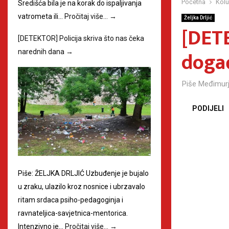
Početna
Kol
Središća bila je na korak do ispaljivanja
vatrometa ili…
Pročitaj više…
→
Željka Drljić
[DET
[DETEKTOR] Policija skriva što nas čeka
događ
narednih dana
→
Piše
Međimurj
PODIJELI
Piše: ŽELJKA DRLJIĆ Uzbuđenje je bujalo
u zraku, ulazilo kroz nosnice i ubrzavalo
ritam srdaca psiho-pedagoginja i
ravnateljica-savjetnica-mentorica.
Intenzivno je…
Pročitaj više…
→