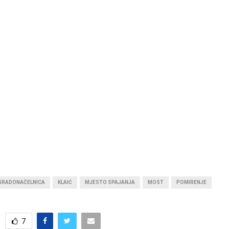
GRADONAČELNICA
KLAIĆ
MJESTO SPAJANJA
MOST
POMIRENJE
7