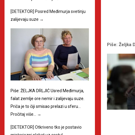
[DETEKTOR] Posred Međimurja svetinju
zalijevaju suze
→
Piše: Željka D
Piše: ŽELJKA DRLJIĆ Usred Međimurja,
falat zemlje ore nemir i zalijevaju suze.
Priča je to čiji smisao prelazi u sferu…
Pročitaj više…
→
[DETEKTOR] Otkriveno tko je postavio
misteriozni plakat uz cestu!
→