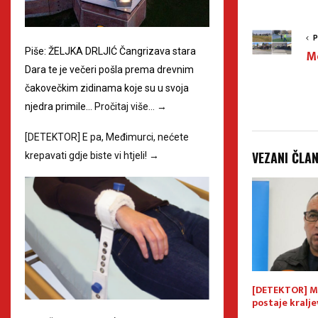
P
Piše: ŽELJKA DRLJIĆ Čangrizava stara
Me
Dara te je večeri pošla prema drevnim
čakovečkim zidinama koje su u svoja
njedra primile…
Pročitaj više…
→
[DETEKTOR] E pa, Međimurci, nećete
VEZANI ČLA
krepavati gdje biste vi htjeli!
→
 Ustanak
[DETEKTOR] Bliži se smak
[DETEKTOR] M
svijeta. U Međimurju postoji
postaje kralje
sklonište..