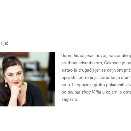
rljić
Usred
berošijade
, novog nacionaln
prethodi adventskom, Čakovec je os
ostao je drugačiji jer se dirljivom pr
oprostu, pomirenju, zarastanju stari
rana, te spajanju grubo pokidanih 
od
delirija zbog Vilija
u kojem je ost
zaglavio.