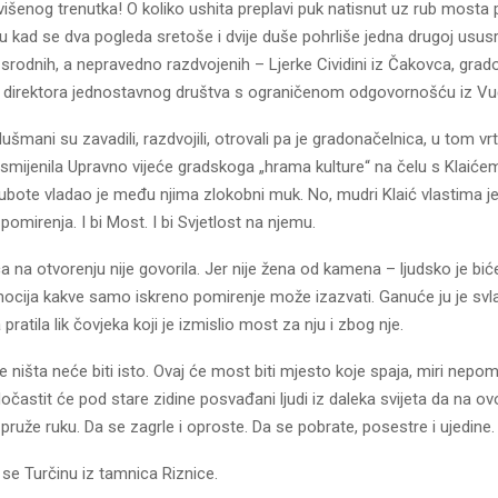
višenog trenutka! O koliko ushita preplavi puk natisnut uz rub mosta 
 kad se dva pogleda sretoše i dvije duše pohrliše jedna drugoj ususr
rodnih, a nepravedno razdvojenih – Ljerke Cividini iz Čakovca, grado
, direktora jednostavnog društva s ograničenom odgovornošću iz Vu
šmani su zavadili, razdvojili, otrovali pa je gradonačelnica, u tom vrt
smijenila Upravno vijeće gradskoga „hrama kulture“ na čelu s Klaićem
ubote vladao je među njima zlokobni muk. No, mudri Klaić vlastima je
pomirenja. I bi Most. I bi Svjetlost na njemu.
 na otvorenju nije govorila. Jer nije žena od kamena – ljudsko je bić
cija kakve samo iskreno pomirenje može izazvati. Ganuće ju je svlad
pratila lik čovjeka koji je izmislio most za nju i zbog nje.
 ništa neće biti isto. Ovaj će most biti mjesto koje spaja, miri nepomir
dočastit će pod stare zidine posvađani ljudi iz daleka svijeta da na 
ruže ruku. Da se zagrle i oproste. Da se pobrate, posestre i ujedine.
e se Turčinu iz tamnica Riznice.