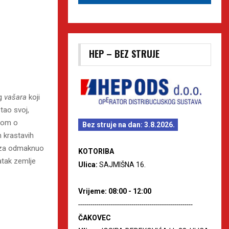
HEP – BEZ STRUJE
og
vašara
koji
tao svoj,
ičom o
Bez struje na dan: 3.8.2026.
h krastavih
veza odmaknuo
KOTORIBA
atak zemlje
Ulica:
SAJMIŠNA 16.
Vrijeme: 08:00 - 12:00
--------------------------------------------------------
ČAKOVEC