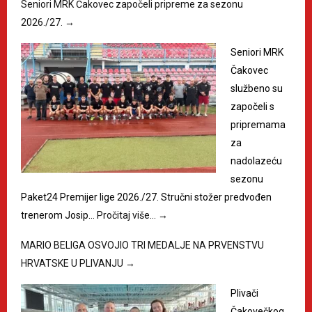
Seniori MRK Čakovec započeli pripreme za sezonu
2026./27.
→
Seniori MRK
Čakovec
službeno su
započeli s
pripremama
za
nadolazeću
sezonu
Paket24 Premijer lige 2026./27. Stručni stožer predvođen
trenerom Josip…
Pročitaj više…
→
MARIO BELIGA OSVOJIO TRI MEDALJE NA PRVENSTVU
HRVATSKE U PLIVANJU
→
Plivači
Čakovečkog