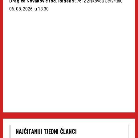
Dragica Novaković rođ. Radek
st.76 iz Žiškovca Četvrtak,
06. 08. 2026. u 13:30
NAJČITANIJI TJEDNI ČLANCI