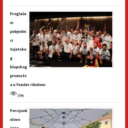
Proglaše
ni
pobjedni
ci
Svjetsko
g
klupskog
prvenstv
a u feeder ribolovu
396
Porcijunk
ulovo