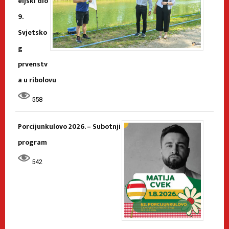
eljski dio
9.
Svjetsko
g
prvenstv
a u ribolovu
558
Porcijunkulovo 2026. – Subotnji
program
542