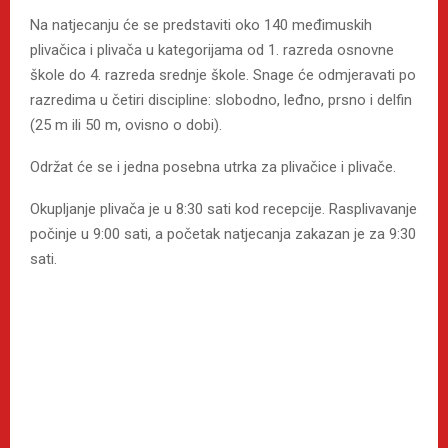
Na natjecanju će se predstaviti oko 140 međimuskih
plivačica i plivača u kategorijama od 1. razreda osnovne
škole do 4. razreda srednje škole. Snage će odmjeravati po
razredima u četiri discipline: slobodno, leđno, prsno i delfin
(25 m ili 50 m, ovisno o dobi).
Održat će se i jedna posebna utrka za plivačice i plivače.
Okupljanje plivača je u 8:30 sati kod recepcije. Rasplivavanje
počinje u 9:00 sati, a početak natjecanja zakazan je za 9:30
sati.