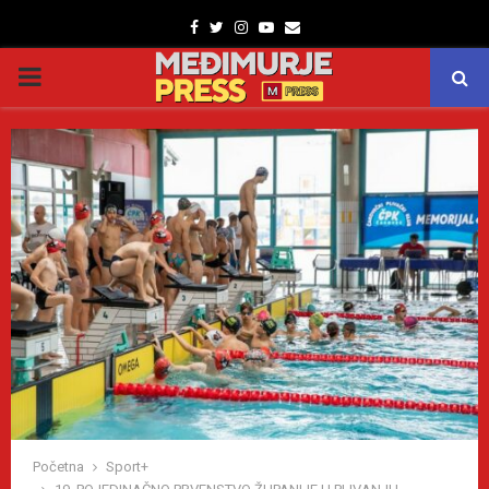
Facebook
Twitter
Instagram
Youtube
Email
PRIMARY
MENU
Početna
Sport+