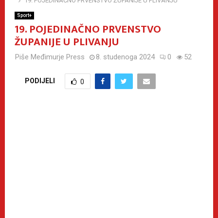
​19. POJEDINAČNO PRVENSTVO ŽUPANIJE U PLIVANJU
Sport+
​19. POJEDINAČNO PRVENSTVO
ŽUPANIJE U PLIVANJU
Piše
Međimurje Press
8. studenoga 2024
0
52
PODIJELI
0