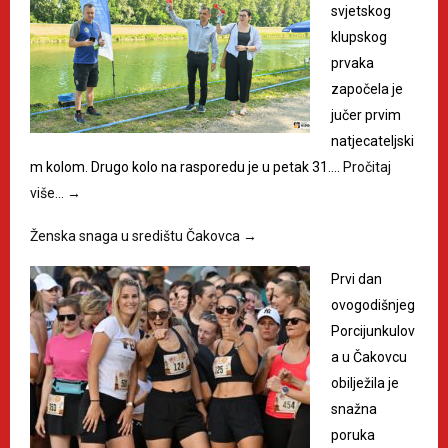
svjetskog
klupskog
prvaka
započela je
jučer prvim
natjecateljski
m kolom. Drugo kolo na rasporedu je u petak 31.…
Pročitaj
više…
→
Ženska snaga u središtu Čakovca
→
Prvi dan
ovogodišnjeg
Porcijunkulov
a u Čakovcu
obilježila je
snažna
poruka