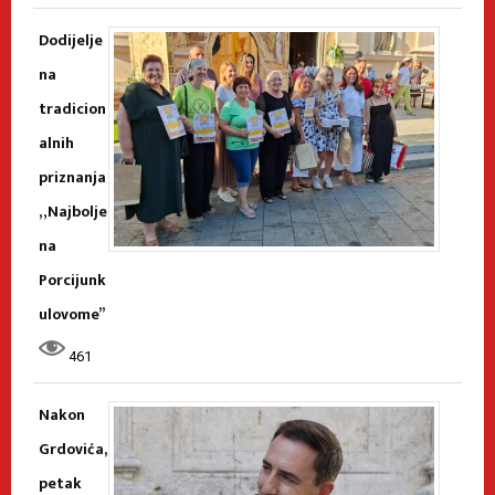
Dodijelje
na
tradicion
alnih
priznanja
„Najbolje
na
Porcijunk
ulovome”
461
Nakon
Grdovića,
petak