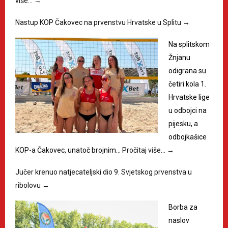
više…
→
Nastup KOP Čakovec na prvenstvu Hrvatske u Splitu
→
Na splitskom
Žnjanu
odigrana su
četiri kola 1.
Hrvatske lige
u odbojci na
pijesku, a
odbojkašice
KOP-a Čakovec, unatoč brojnim…
Pročitaj više…
→
Jučer krenuo natjecateljski dio 9. Svjetskog prvenstva u
ribolovu
→
Borba za
naslov