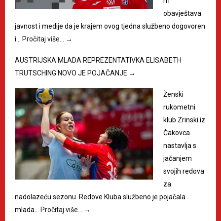
m
obavještava
javnost i medije da je krajem ovog tjedna službeno dogovoren
i…
Pročitaj više…
→
AUSTRIJSKA MLADA REPREZENTATIVKA ELISABETH
TRUTSCHING NOVO JE POJAČANJE
→
Ženski
rukometni
klub Zrinski iz
Čakovca
nastavlja s
jačanjem
svojih redova
za
nadolazeću sezonu. Redove Kluba službeno je pojačala
mlada…
Pročitaj više…
→