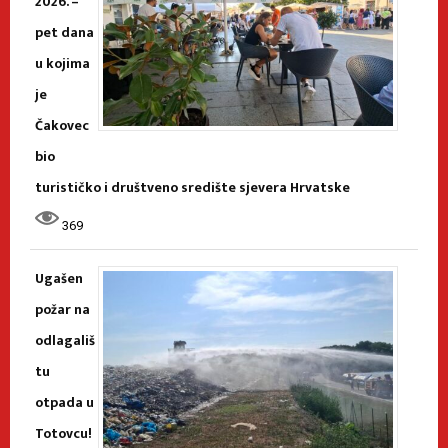
2026. –
pet dana
u kojima
je
Čakovec
bio
turističko i društveno središte sjevera Hrvatske
369
Ugašen
požar na
odlagališ
tu
otpada u
Totovcu!