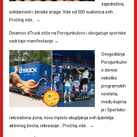
zajedništva,
solidarnosti i ženske snage. Više od 500 sudionica svih…
Pročitaj više…
→
Dinamov dTruck stiže na Porcijunkulovo i obogaćuje sportske
sadržaje manifestacije
→
Ovogodišnje
Porcijunkulov
o donosi
nekoliko
programskih
noviteta,
među kojima
je i Sportsko-
rekreativna zona, novo mjesto okupljanja svih ljubitelja
aktivnog života, rekreacije…
Pročitaj više…
→