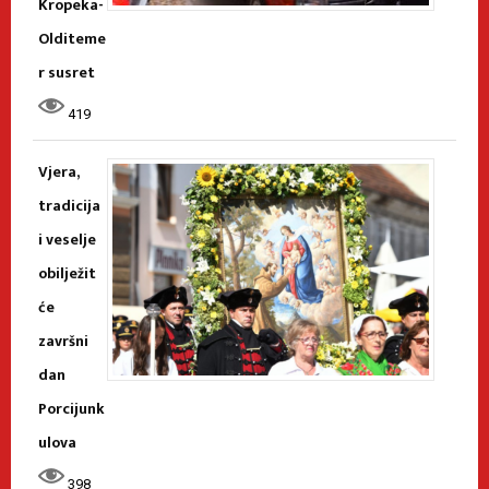
Kropeka-
Olditeme
r susret
419
Vjera,
tradicija
i veselje
obilježit
će
završni
dan
Porcijunk
ulova
398