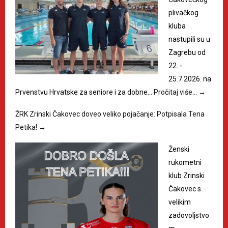
plivačkog
kluba
nastupili su u
Zagrebu od
22. -
25.7.2026. na
Prvenstvu Hrvatske za seniore i za dobne…
Pročitaj više…
→
ŽRK Zrinski Čakovec doveo veliko pojačanje: Potpisala Tena
Petika!
→
Ženski
rukometni
klub Zrinski
Čakovec s
velikim
zadovoljstvo