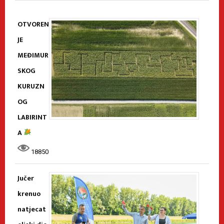
OTVOREN
JE
MEĐIMUR
SKOG
KURUZN
OG
LABIRINT
A
18850
Jučer
krenuo
natjecat