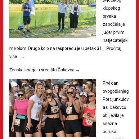
svjetskog
klupskog
prvaka
započela je
jučer prvim
natjecateljski
m kolom. Drugo kolo na rasporedu je u petak 31.…
Pročitaj
više…
→
Ženska snaga u središtu Čakovca
→
Prvi dan
ovogodišnjeg
Porcijunkulov
a u Čakovcu
obilježila je
snažna
poruka