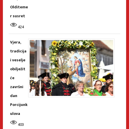
Olditeme
r susret
424
Vjera,
tradicija
i veselje
obilježit
će
završni
dan
Porcijunk
ulova
403