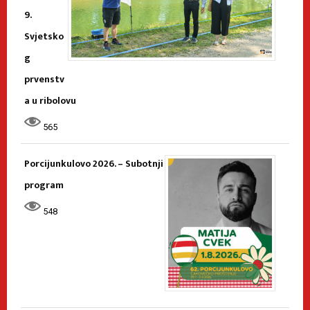
9.
Svjetsko
g
prvenstv
a u ribolovu
565
Porcijunkulovo 2026. – Subotnji
program
548