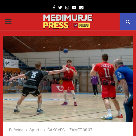
Facebook
Twitter
Instagram
Youtube
Email
PRIMARY
MENU
Početna
Sport+
ČAKOVEC – ZAMET 38:37