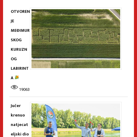
OTVOREN
JE
MEĐIMUR
SKOG
KURUZN
OG
LABIRINT
A
19063
Jučer
krenuo
natjecat
eljski dio