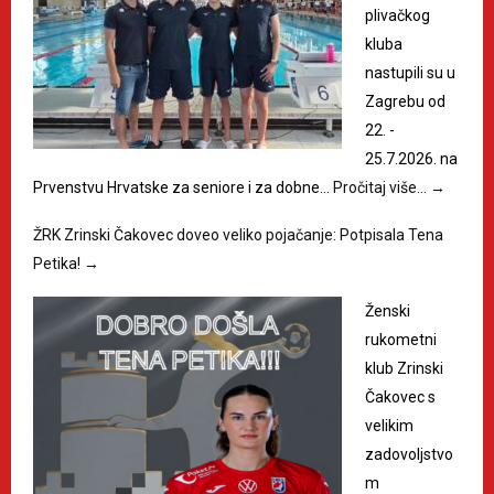
plivačkog
kluba
nastupili su u
Zagrebu od
22. -
25.7.2026. na
Prvenstvu Hrvatske za seniore i za dobne…
Pročitaj više…
→
ŽRK Zrinski Čakovec doveo veliko pojačanje: Potpisala Tena
Petika!
→
Ženski
rukometni
klub Zrinski
Čakovec s
velikim
zadovoljstvo
m