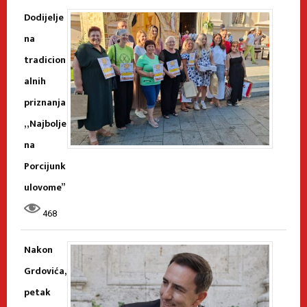
Dodijelje
na
tradicion
alnih
priznanja
„Najbolje
na
Porcijunk
ulovome”
468
Nakon
Grdovića,
petak