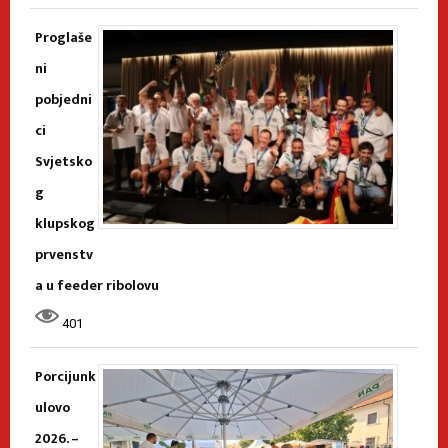
Proglaše
ni
pobjedni
ci
Svjetsko
g
klupskog
prvenstv
a u feeder ribolovu
401
Porcijunk
ulovo
2026. –