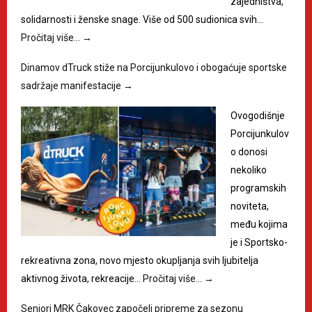
zajedništva,
solidarnosti i ženske snage. Više od 500 sudionica svih…
Pročitaj više…
→
Dinamov dTruck stiže na Porcijunkulovo i obogaćuje sportske
sadržaje manifestacije
→
Ovogodišnje
Porcijunkulov
o donosi
nekoliko
programskih
noviteta,
među kojima
je i Sportsko-
rekreativna zona, novo mjesto okupljanja svih ljubitelja
aktivnog života, rekreacije…
Pročitaj više…
→
Seniori MRK Čakovec započeli pripreme za sezonu