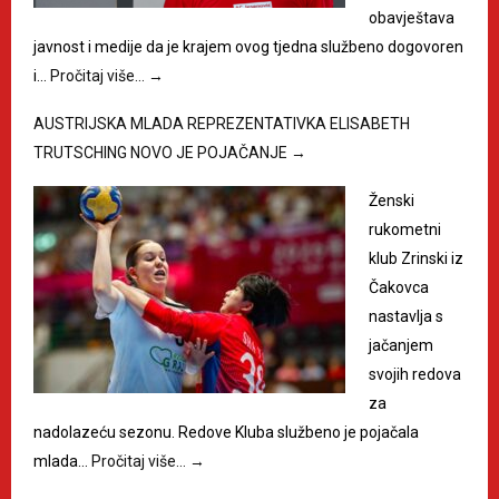
obavještava
javnost i medije da je krajem ovog tjedna službeno dogovoren
i…
Pročitaj više…
→
AUSTRIJSKA MLADA REPREZENTATIVKA ELISABETH
TRUTSCHING NOVO JE POJAČANJE
→
Ženski
rukometni
klub Zrinski iz
Čakovca
nastavlja s
jačanjem
svojih redova
za
nadolazeću sezonu. Redove Kluba službeno je pojačala
mlada…
Pročitaj više…
→