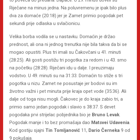
Riječane na minus jedna. Na poluvremenu je ipak bilo plus
dva za domaće (20:18) jer je Zamet primio pogodak pet
sekundi prije odlaska u svlačionicu.
Velika borba vodila se u nastavku. Domaćin je držao
prednost, ali ona ni jednog trenutka nije bila takva da bi se
mogao opustiti. Plus tri imali su Čakovčani u 41. minuti
(28:25). Ali gosti postižu tri pogotka za redom i u 43. smo
na početku (28:28). Riječani idu u dalje. I preuzimaju
vodstvo. U 49. minuti su na 31:33. Domaćin to stiže s tri
pogotka u nizu. Zamet ne posustaje jer bodovi su im
životno važni i pet minuta prije kraja opet vode (35:36). Ali
dalje od toga nisu mogli. Čakovec je do kraja zabio tri, a
primio samo jedan pogodak i slavio s 38:37. S devet
pogodaka prvi strijelac pobjednika bio je
Bruno Levak
.
Pogodak manje i to bez promašaja dao
Matsvei Udavenia
.
Kod gostiju sjajni
Tin Tomljanović
11,
Dario Černeka
9 od
9 pokušaja.