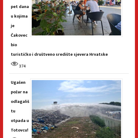
pet dana
u kojima
je
Čakovec
bio
turističko i društveno središte sjevera Hrvatske
374
Ugašen
požar na
odlagališ
tu
otpada u
Totovcu!