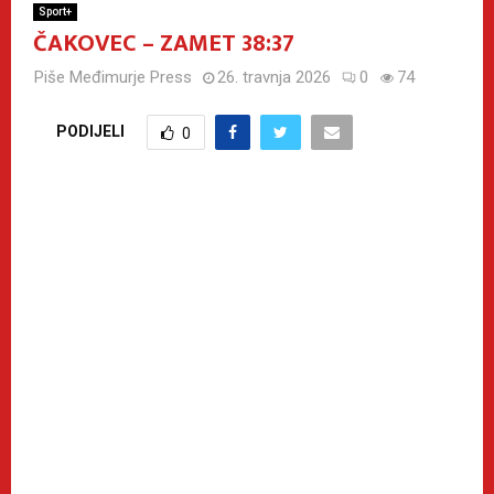
Sport+
ČAKOVEC – ZAMET 38:37
Piše
Međimurje Press
26. travnja 2026
0
74
PODIJELI
0