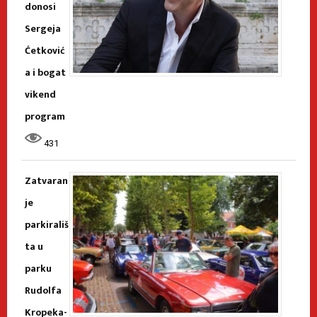
donosi
Sergeja
Ćetković
a i bogat
vikend
program
431
Zatvaran
je
parkirališ
ta u
parku
Rudolfa
Kropeka-