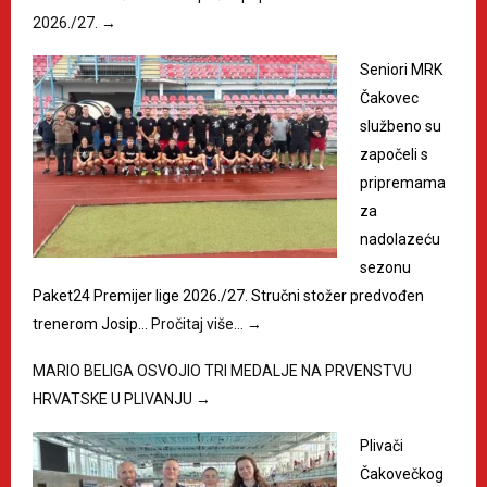
2026./27.
→
Seniori MRK
Čakovec
službeno su
započeli s
pripremama
za
nadolazeću
sezonu
Paket24 Premijer lige 2026./27. Stručni stožer predvođen
trenerom Josip…
Pročitaj više…
→
MARIO BELIGA OSVOJIO TRI MEDALJE NA PRVENSTVU
HRVATSKE U PLIVANJU
→
Plivači
Čakovečkog