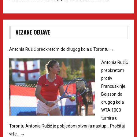
VEZANE OBJAVE
Antonia Ružić preokretom do drugog kola u Torontu
→
Antonia Ružić
preokretom
protiv
Francuskinje
Boisson do
drugog kola
WTA 1000
turnira u
Torontu Antonia Ružić je pobjedom otvorila nastup…
Pročitaj
više…
→