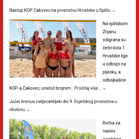
Nastup KOP Čakovec na prvenstvu Hrvatske u Splitu
→
Na splitskom
Žnjanu
odigrana su
četiri kola 1.
Hrvatske lige
u odbojci na
pijesku, a
odbojkašice
KOP-a Čakovec, unatoč brojnim…
Pročitaj više…
→
Jučer krenuo natjecateljski dio 9. Svjetskog prvenstva u
ribolovu
→
Borba za
naslov