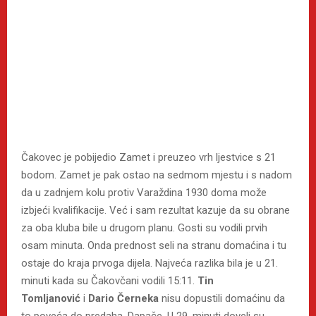
Čakovec je pobijedio Zamet i preuzeo vrh ljestvice s 21
bodom. Zamet je pak ostao na sedmom mjestu i s nadom
da u zadnjem kolu protiv Varaždina 1930 doma može
izbjeći kvalifikacije. Već i sam rezultat kazuje da su obrane
za oba kluba bile u drugom planu. Gosti su vodili prvih
osam minuta. Onda prednost seli na stranu domaćina i tu
ostaje do kraja prvoga dijela. Najveća razlika bila je u 21.
minuti kada su Čakovčani vodili 15:11.
Tin
Tomljanović
i
Dario Černeka
nisu dopustili domaćinu da
to poveća do predaha. Dapače. U 29. minuti doveli su