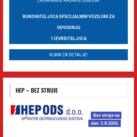
ZASNIVANJE RADNOG ODNOSA:
RUKOVATELJ/ICA SPECIJALNIM VOZILOM ZA
ODVODNJU
1 IZVRŠITELJ/ICA
KLIKNI ZA DETALJE!
HEP – BEZ STRUJE
Bez struje na
dan: 3.8.2026.