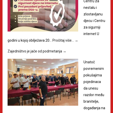
Centru za
nestalu i
zlostavljanu
djecu i Centru
za sigurniji
internet U
godini u kojoj obilježava 20…
Pročitaj više…
→
Zajedništvo je jače od podmetanja
→
Unatoč
povremenim
pokušajima
pojedinaca
da unesu
razdor među
branitelje,
događanja na