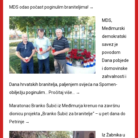
MDS odao počast poginulim braniteljima!
→
MDS,
Međimurski
demokratski
savez je
povodom
Dana pobjede
i domovinske
zahvalnosti i
Dana hrvatskih branitelja, paljenjem svijeća na Spomen-
obilježju poginulim…
Pročitaj više…
→
Maratonac Branko Šubić iz Međimurja krenuo na završnu
dionicu projekta „Branko Šubić za branitelje“ – u pet dana do
Petrinje
→
Iz Žabnika u