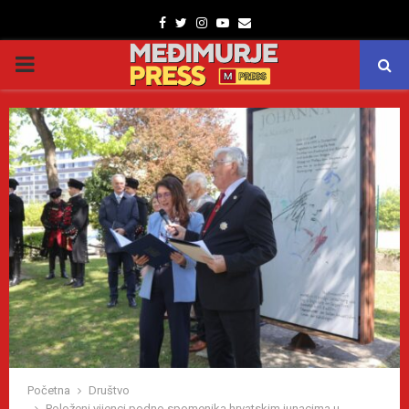
Facebook
Twitter
Instagram
Youtube
Email
PRIMARY
MENU
Početna
Društvo
Položeni vijenci podno spomenika hrvatskim junacima u