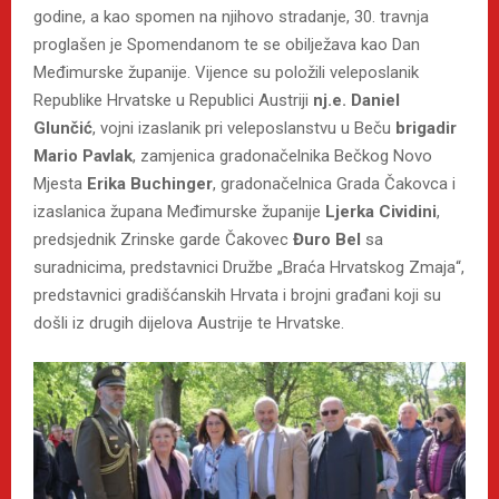
godine, a kao spomen na njihovo stradanje, 30. travnja
proglašen je Spomendanom te se obilježava kao Dan
Međimurske županije. Vijence su položili veleposlanik
Republike Hrvatske u Republici Austriji
nj.e.
Daniel
Glunčić
, vojni izaslanik pri veleposlanstvu u Beču
brigadir
Mario Pavlak
, zamjenica gradonačelnika Bečkog Novo
Mjesta
Erika Buchinger
, gradonačelnica Grada Čakovca i
izaslanica župana Međimurske županije
Ljerka Cividini
,
predsjednik Zrinske garde Čakovec
Đuro Bel
sa
suradnicima, predstavnici Družbe „Braća Hrvatskog Zmaja“,
predstavnici gradišćanskih Hrvata i brojni građani koji su
došli iz drugih dijelova Austrije te Hrvatske.