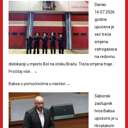
Danas
16.07.2026.
godine
upućena je
već treća
smjena
vatrogasaca
na redovnu
dislokaciji u mjesto Bol na otoku Braču. Treća smjena traje…
Pročitaj više…
→
Baksa o pomoćnicima u nastavi
→
Saborski
zastupnik
Ivica Baksa
upozorio je u
Hrvatskom