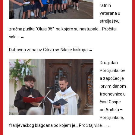
ratnih
veterana u
streljaštvu
zračna puška “Oluja 95” na kojem su nastupale…
Pročitaj
više…
→
Duhovna zona uz Crkvu sv. Nikole biskupa
→
Drugi dan
Porcijunkulov
a započeo je
prvim danom
trodnevnice u
čast Gospe
od Anđela –
Porcijunkule,
franjevačkog blagdana po kojem je…
Pročitaj više…
→