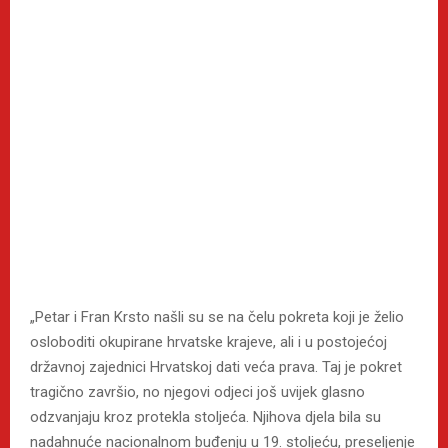
„Petar i Fran Krsto našli su se na čelu pokreta koji je želio
osloboditi okupirane hrvatske krajeve, ali i u postojećoj
državnoj zajednici Hrvatskoj dati veća prava. Taj je pokret
tragično završio, no njegovi odjeci još uvijek glasno
odzvanjaju kroz protekla stoljeća. Njihova djela bila su
nadahnuće nacionalnom buđenju u 19. stoljeću, preseljenje