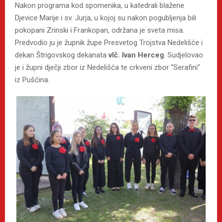
Nakon programa kod spomenika, u katedrali blažene
Djevice Marije i sv. Jurja, u kojoj su nakon pogubljenja bili
pokopani Zrinski i Frankopan, održana je sveta misa.
Predvodio ju je župnik župe Presvetog Trojstva Nedelišće i
dekan Štrigovskog dekanata
vlč. Ivan Herceg
. Sudjelovao
je i župni dječji zbor iz Nedelišća te crkveni zbor “Serafini”
iz Pušćina.