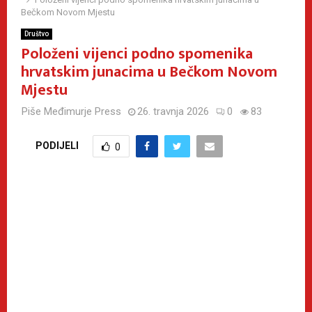
Bečkom Novom Mjestu
Društvo
Položeni vijenci podno spomenika
hrvatskim junacima u Bečkom Novom
Mjestu
Piše
Međimurje Press
26. travnja 2026
0
83
PODIJELI
0