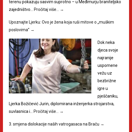
terenu pokazuju sasvim suprotno – u Međimurju braniteljsko
zajedništvo…
Pročitaj više…
→
Upoznajte Ljerku: Ovo je žena koja ruši mitove o „muškim
poslovima”
→
Dok neka
djeca svoje
najranije
uspomene
vežu uz
bezbrižne
igre u
pješčaniku,
Ljerka Božičević Jurin, diplomirana inženjerka strojarstva,
suvlasnica i…
Pročitaj više…
→
3. smjena dislokacije naših vatrogasaca na Braču
→