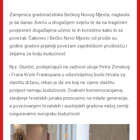
Zamjenica gradonačelnika Bečkog Novog Mjesta, naglasila
je da danas živimo u drugačijem svijetu te da na tragičnim
povijesnim događajima učimo te ih koristimo kako bi se
povezali. Čakovec i Bečko Novo Mjesto od prošle su
godine gradovi prijatelji povezani zajedničkom prošlošću i
željama za bolju budućnost.
Nj.e. Glunčić, podsjećajući na važnost uloge Petra Zrinskog
i Frana Krste Frankopana u višestoljetnoj borbi Hrvata za
vlastitu državu, rekao je da oni koji ne cijene vlastitu
povijest nemaju budućnosti. Ovakvim komemoracijama,
slavljenje hrvatskih junaka prenosimo na mlade generacije,
a povezivanjem hrvatskih i austrijskih gradova našoj zemlji
osiguravamo europsku budućnost.