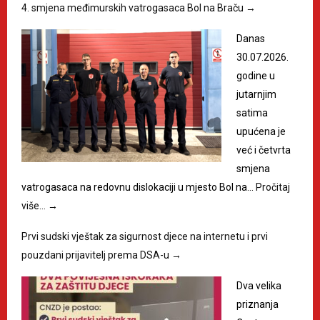
4. smjena međimurskih vatrogasaca Bol na Braču
→
Danas
30.07.2026.
godine u
jutarnjim
satima
upućena je
već i četvrta
smjena
vatrogasaca na redovnu dislokaciji u mjesto Bol na…
Pročitaj
više…
→
Prvi sudski vještak za sigurnost djece na internetu i prvi
pouzdani prijavitelj prema DSA-u
→
Dva velika
priznanja