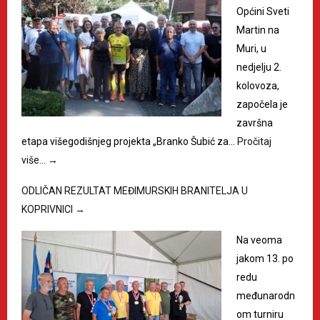
Općini Sveti
Martin na
Muri, u
nedjelju 2.
kolovoza,
započela je
završna
etapa višegodišnjeg projekta „Branko Šubić za…
Pročitaj
više…
→
ODLIČAN REZULTAT MEĐIMURSKIH BRANITELJA U
KOPRIVNICI
→
Na veoma
jakom 13. po
redu
međunarodn
om turniru