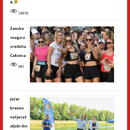
A
14576
Ženska
snaga u
središtu
Čakovca
591
Jučer
krenuo
natjecat
eljski dio