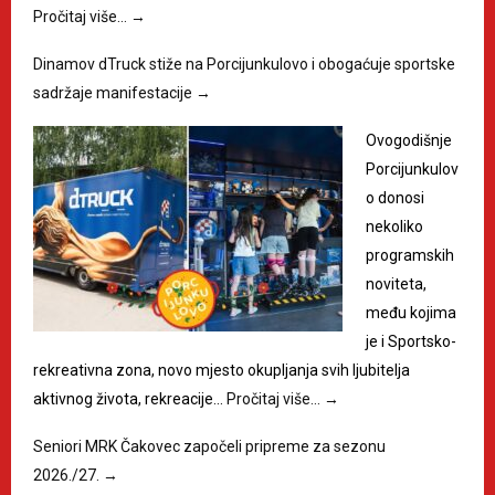
Pročitaj više…
→
Dinamov dTruck stiže na Porcijunkulovo i obogaćuje sportske
sadržaje manifestacije
→
Ovogodišnje
Porcijunkulov
o donosi
nekoliko
programskih
noviteta,
među kojima
je i Sportsko-
rekreativna zona, novo mjesto okupljanja svih ljubitelja
aktivnog života, rekreacije…
Pročitaj više…
→
Seniori MRK Čakovec započeli pripreme za sezonu
2026./27.
→