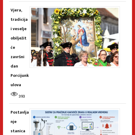
Vjera,
tradicija
i veselje
obilježit
će
završni
dan
Porcijunk
ulova
393
Postavlja
nje
stanica