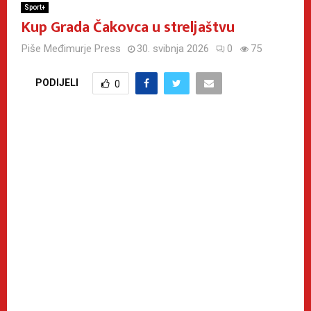
Sport+
Kup Grada Čakovca u streljaštvu
Piše
Međimurje Press
30. svibnja 2026
0
75
PODIJELI
0