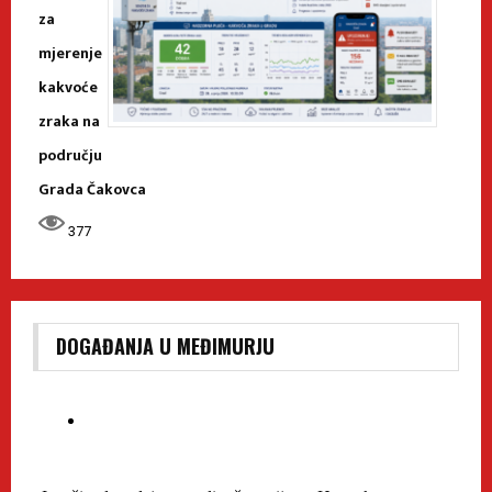
za
mjerenje
kakvoće
zraka na
području
Grada Čakovca
377
DOGAĐANJA U MEĐIMURJU