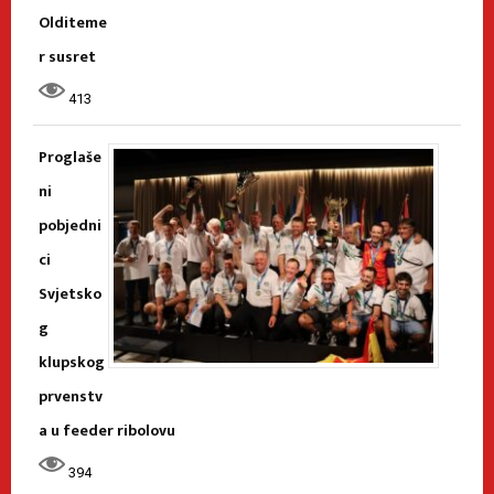
Olditeme
r susret
413
Proglaše
ni
pobjedni
ci
Svjetsko
g
klupskog
prvenstv
a u feeder ribolovu
394