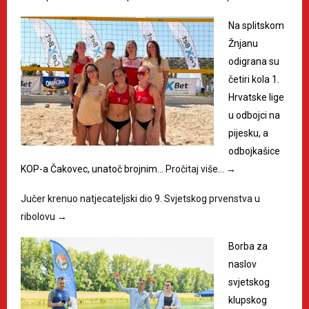
Na splitskom
Žnjanu
odigrana su
četiri kola 1.
Hrvatske lige
u odbojci na
pijesku, a
odbojkašice
KOP-a Čakovec, unatoč brojnim…
Pročitaj više…
→
Jučer krenuo natjecateljski dio 9. Svjetskog prvenstva u
ribolovu
→
Borba za
naslov
svjetskog
klupskog