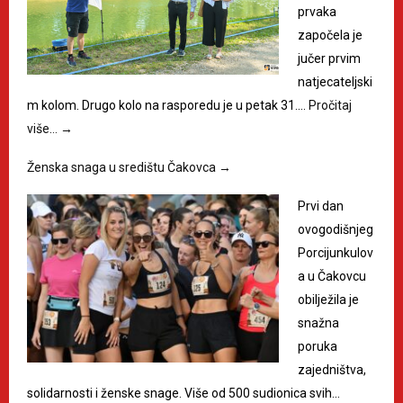
prvaka
započela je
jučer prvim
natjecateljski
m kolom. Drugo kolo na rasporedu je u petak 31.…
Pročitaj
više…
→
Ženska snaga u središtu Čakovca
→
Prvi dan
ovogodišnjeg
Porcijunkulov
a u Čakovcu
obilježila je
snažna
poruka
zajedništva,
solidarnosti i ženske snage. Više od 500 sudionica svih…