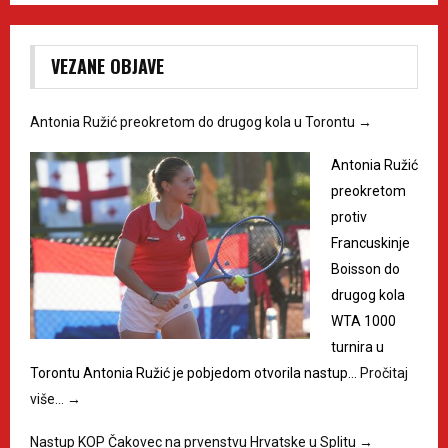
VEZANE OBJAVE
Antonia Ružić preokretom do drugog kola u Torontu
→
Antonia Ružić
preokretom
protiv
Francuskinje
Boisson do
drugog kola
WTA 1000
turnira u
Torontu Antonia Ružić je pobjedom otvorila nastup…
Pročitaj
više…
→
Nastup KOP Čakovec na prvenstvu Hrvatske u Splitu
→