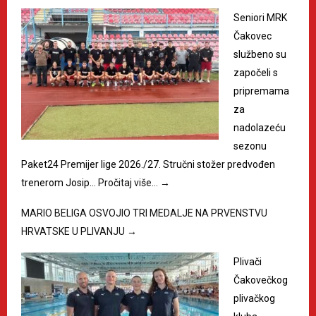
Seniori MRK
Čakovec
službeno su
započeli s
pripremama
za
nadolazeću
sezonu
Paket24 Premijer lige 2026./27. Stručni stožer predvođen
trenerom Josip…
Pročitaj više…
→
MARIO BELIGA OSVOJIO TRI MEDALJE NA PRVENSTVU
HRVATSKE U PLIVANJU
→
Plivači
Čakovečkog
plivačkog