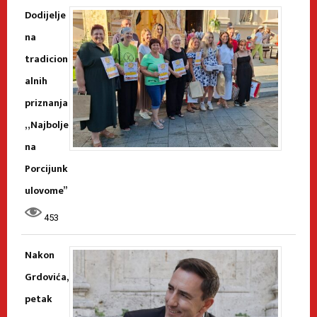
Dodijelje
na
tradicion
alnih
priznanja
„Najbolje
na
Porcijunk
ulovome”
453
Nakon
Grdovića,
petak