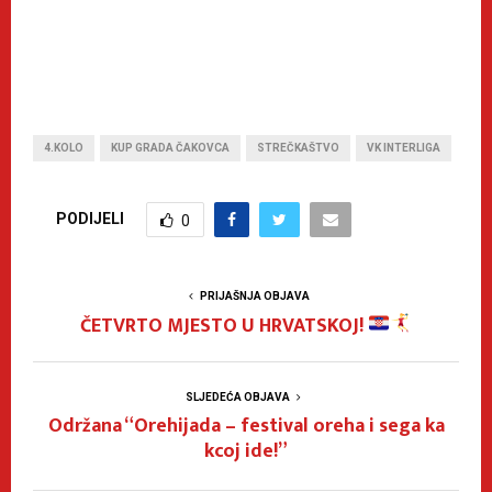
4.KOLO
KUP GRADA ČAKOVCA
STREČKAŠTVO
VK INTERLIGA
PODIJELI
0
PRIJAŠNJA OBJAVA
ČETVRTO MJESTO U HRVATSKOJ!
SLJEDEĆA OBJAVA
Održana “Orehijada – festival oreha i sega ka
kcoj ide!”