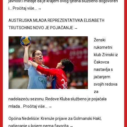
javnost i medije da je krajem ovog tjedna službeno dogovoren
i…
Pročitaj više…
→
AUSTRIJSKA MLADA REPREZENTATIVKA ELISABETH
TRUTSCHING NOVO JE POJAČANJE
→
Ženski
rukometni
klub Zrinski iz
Čakovca
nastavlja s
jačanjem
svojih redova
za
nadolazeću sezonu. Redove Kluba službeno je pojačala
mlada…
Pročitaj više…
→
Općina Nedelišće: Krenule prijave za Golmanski Hakl,
natjecanje u kojem nema favorita
→