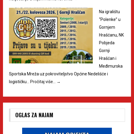
Na igralištu
“Polenke” u
Gornjem
Hrašćanu, NK
Pobjeda
Gornji
Hrašćan i
Međimurska
Sportska Mreža uz pokroviteljstvo Općine Nedelišće i
logističku…
Pročitaj više…
→
OGLAS ZA NAJAM