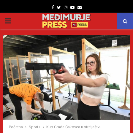
Facebook
Twitter
Instagram
Youtube
Email
PRIMARY
MENU
Početna
Sport+
Kup Grada Čakovca u streljaštvu