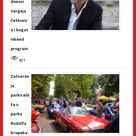
donosi
Sergeja
Ćetković
a i bogat
vikend
program
421
Zatvaran
je
parkirališ
ta u
parku
Rudolfa
Kropeka-