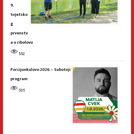
9.
Svjetsko
g
prvenstv
a u ribolovu
552
Porcijunkulovo 2026. – Subotnji
program
535