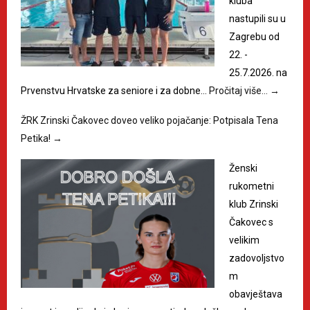
kluba
nastupili su u
Zagrebu od
22. -
25.7.2026. na
Prvenstvu Hrvatske za seniore i za dobne…
Pročitaj više…
→
ŽRK Zrinski Čakovec doveo veliko pojačanje: Potpisala Tena
Petika!
→
Ženski
rukometni
klub Zrinski
Čakovec s
velikim
zadovoljstvo
m
obavještava