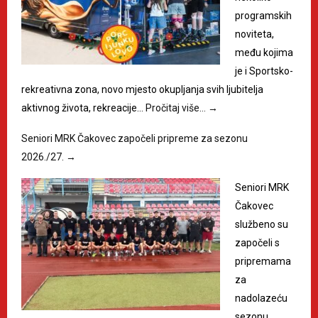
programskih
noviteta,
među kojima
je i Sportsko-
rekreativna zona, novo mjesto okupljanja svih ljubitelja
aktivnog života, rekreacije…
Pročitaj više…
→
Seniori MRK Čakovec započeli pripreme za sezonu
2026./27.
→
Seniori MRK
Čakovec
službeno su
započeli s
pripremama
za
nadolazeću
sezonu