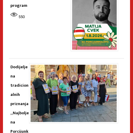
program
550
Dodijelje
na
tradicion
alnih
priznanja
„Najbolje
na
Porcijunk