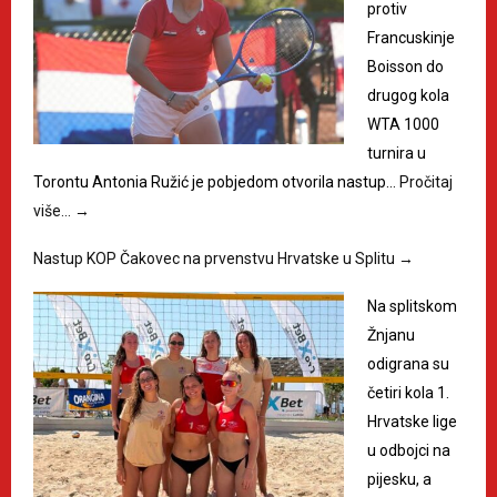
protiv
Francuskinje
Boisson do
drugog kola
WTA 1000
turnira u
Torontu Antonia Ružić je pobjedom otvorila nastup…
Pročitaj
više…
→
Nastup KOP Čakovec na prvenstvu Hrvatske u Splitu
→
Na splitskom
Žnjanu
odigrana su
četiri kola 1.
Hrvatske lige
u odbojci na
pijesku, a