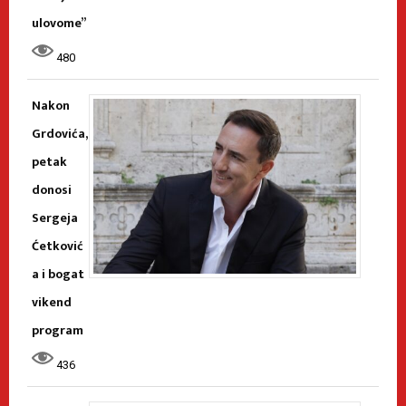
ulovome”
480
Nakon
Grdovića,
petak
donosi
Sergeja
Ćetković
a i bogat
vikend
program
436