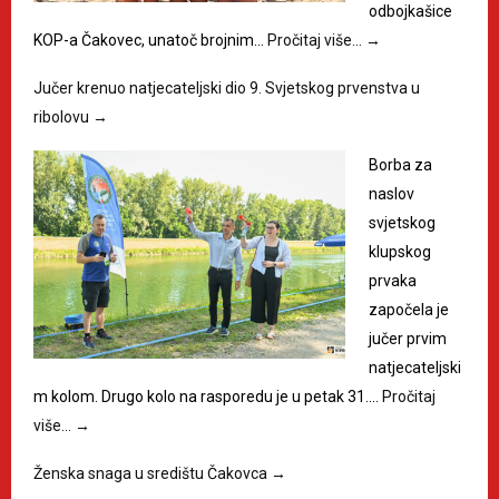
odbojkašice
KOP-a Čakovec, unatoč brojnim…
Pročitaj više…
→
Jučer krenuo natjecateljski dio 9. Svjetskog prvenstva u
ribolovu
→
Borba za
naslov
svjetskog
klupskog
prvaka
započela je
jučer prvim
natjecateljski
m kolom. Drugo kolo na rasporedu je u petak 31.…
Pročitaj
više…
→
Ženska snaga u središtu Čakovca
→