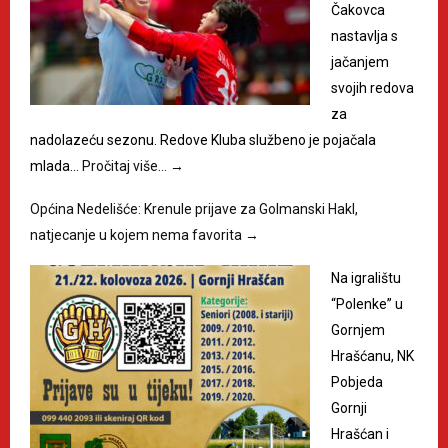
Čakovca
nastavlja s
jačanjem
svojih redova
za
nadolazeću sezonu. Redove Kluba službeno je pojačala
mlada…
Pročitaj više…
→
Općina Nedelišće: Krenule prijave za Golmanski Hakl,
natjecanje u kojem nema favorita
→
Na igralištu
“Polenke” u
Gornjem
Hrašćanu, NK
Pobjeda
Gornji
Hrašćan i