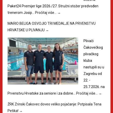
Paket24 Premijer lige 2026./27. Stručni stožer predvođen
trenerom Josip…
Pročitaj više…
→
MARIO BELIGA OSVOJIO TRI MEDALJE NA PRVENSTVU
HRVATSKE U PLIVANJU
→
Plivači
Čakovečkog
plivačkog
kluba
nastupili su u
Zagrebu od
22. -
25.7.2026. na
Prvenstvu Hrvatske za seniore i za dobne…
Pročitaj više…
→
ŽRK Zrinski Čakovec doveo veliko pojačanje: Potpisala Tena
Petika!
→