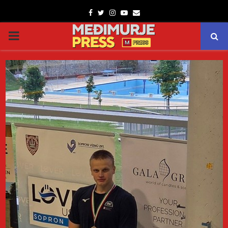
Facebook
Twitter
Instagram
Youtube
Email
PRIMARY
MENU