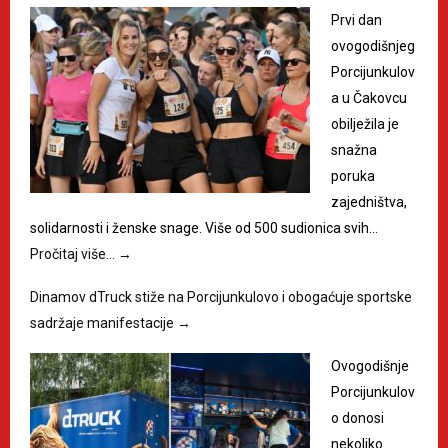
Prvi dan
ovogodišnjeg
Porcijunkulov
a u Čakovcu
obilježila je
snažna
poruka
zajedništva,
solidarnosti i ženske snage. Više od 500 sudionica svih…
Pročitaj više…
→
Dinamov dTruck stiže na Porcijunkulovo i obogaćuje sportske
sadržaje manifestacije
→
Ovogodišnje
Porcijunkulov
o donosi
nekoliko