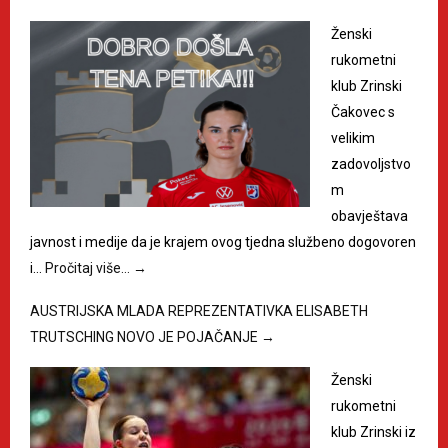
Ženski
rukometni
klub Zrinski
Čakovec s
velikim
zadovoljstvo
m
obavještava
javnost i medije da je krajem ovog tjedna službeno dogovoren
i…
Pročitaj više…
→
AUSTRIJSKA MLADA REPREZENTATIVKA ELISABETH
TRUTSCHING NOVO JE POJAČANJE
→
Ženski
rukometni
klub Zrinski iz