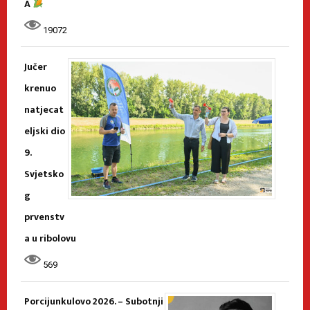
A
19072
Jučer
krenuo
natjecat
eljski dio
9.
Svjetsko
g
prvenstv
a u ribolovu
569
Porcijunkulovo 2026. – Subotnji