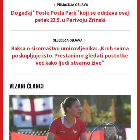
PRIJAŠNJA OBJAVA
Događaj “Posle Posla Park” koji se održava ovaj
petak 22.5. u Perivoju Zrinski
SLJEDEĆA OBJAVA
Baksa o siromaštvu umirovljenika: „Kruh svima
poskupljuje isto. Prestanimo gledati postotke
već kako ljudi stvarno žive“
VEZANI ČLANCI