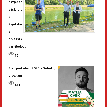
natjecat
eljski dio
9.
Svjetsko
g
prvenstv
a u ribolovu
551
Porcijunkulovo 2026. – Subotnji
program
534