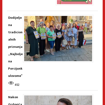
Dodijelje
na
tradicion
alnih
priznanja
„Najbolje
na
Porcijunk
ulovome”
452
Nakon
Grdovića,