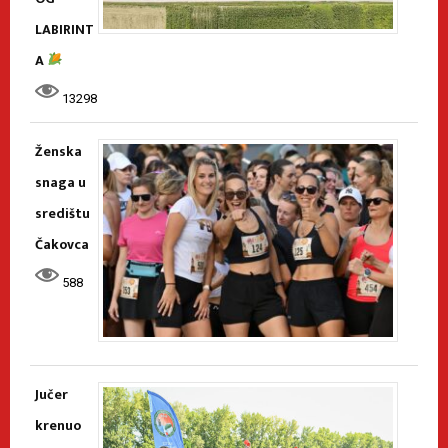
LABIRINT
A
13298
Ženska
snaga u
središtu
Čakovca
588
Jučer
krenuo