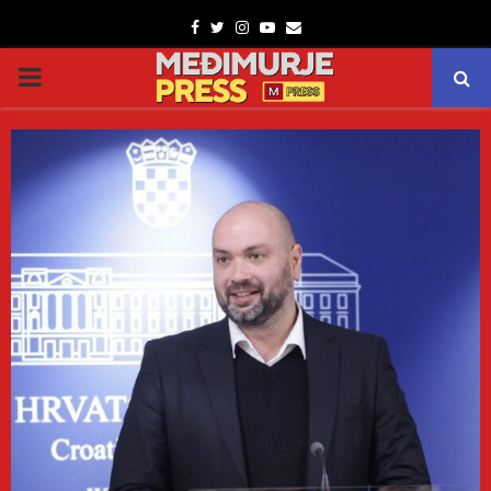
Facebook
Twitter
Instagram
Youtube
Email
PRIMARY
MENU