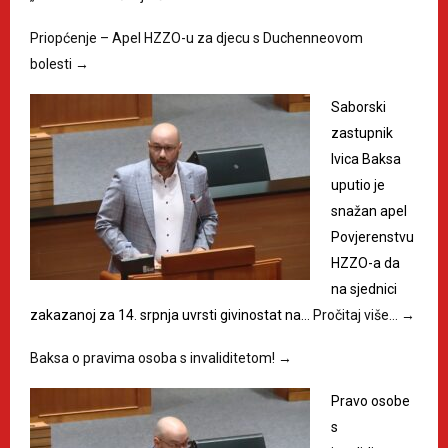
Priopćenje – Apel HZZO-u za djecu s Duchenneovom
bolesti
→
Saborski
zastupnik
Ivica Baksa
uputio je
snažan apel
Povjerenstvu
HZZO-a da
na sjednici
zakazanoj za 14. srpnja uvrsti givinostat na…
Pročitaj više…
→
Baksa o pravima osoba s invaliditetom!
→
Pravo osobe
s