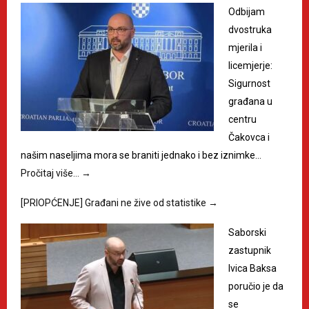
Odbijam
dvostruka
mjerila i
licemjerje:
Sigurnost
građana u
centru
Čakovca i
našim naseljima mora se braniti jednako i bez iznimke…
Pročitaj više…
→
[PRIOPĆENJE] Građani ne žive od statistike
→
Saborski
zastupnik
Ivica Baksa
poručio je da
se