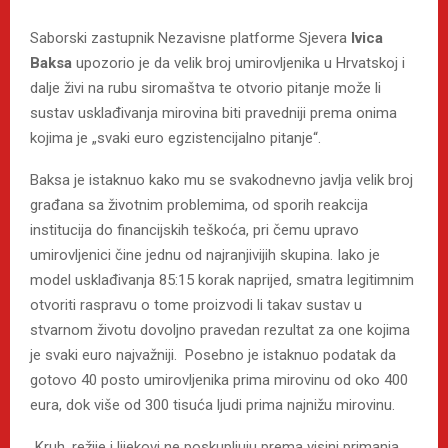
Saborski zastupnik Nezavisne platforme Sjevera
Ivica
Baksa
upozorio je da velik broj umirovljenika u Hrvatskoj i
dalje živi na rubu siromaštva te otvorio pitanje može li
sustav usklađivanja mirovina biti pravedniji prema onima
kojima je „svaki euro egzistencijalno pitanje“.
Baksa je istaknuo kako mu se svakodnevno javlja velik broj
građana sa životnim problemima, od sporih reakcija
institucija do financijskih teškoća, pri čemu upravo
umirovljenici čine jednu od najranjivijih skupina. Iako je
model usklađivanja 85:15 korak naprijed, smatra legitimnim
otvoriti raspravu o tome proizvodi li takav sustav u
stvarnom životu dovoljno pravedan rezultat za one kojima
je svaki euro najvažniji. Posebno je istaknuo podatak da
gotovo 40 posto umirovljenika prima mirovinu od oko 400
eura, dok više od 300 tisuća ljudi prima najnižu mirovinu.
„Kruh, režije i lijekovi ne poskupljuju prema visini primanja.