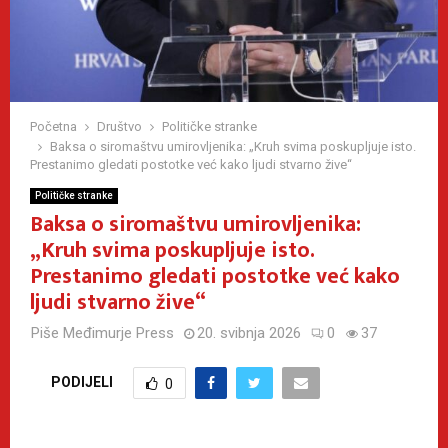
Početna
Društvo
Političke stranke
Baksa o siromaštvu umirovljenika: „Kruh svima poskupljuje isto.
Prestanimo gledati postotke već kako ljudi stvarno žive“
Političke stranke
Baksa o siromaštvu umirovljenika:
„Kruh svima poskupljuje isto.
Prestanimo gledati postotke već kako
ljudi stvarno žive“
Piše
Međimurje Press
20. svibnja 2026
0
37
PODIJELI
0