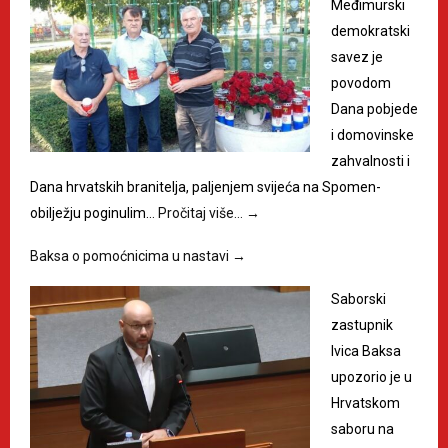
Međimurski
demokratski
savez je
povodom
Dana pobjede
i domovinske
zahvalnosti i
Dana hrvatskih branitelja, paljenjem svijeća na Spomen-
obilježju poginulim…
Pročitaj više…
→
Baksa o pomoćnicima u nastavi
→
Saborski
zastupnik
Ivica Baksa
upozorio je u
Hrvatskom
saboru na