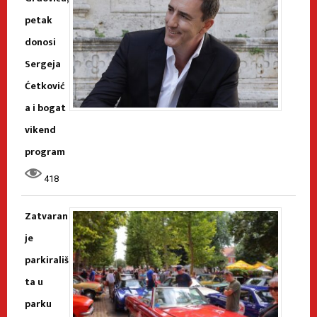
petak
donosi
Sergeja
Ćetković
a i bogat
vikend
program
418
Zatvaran
je
parkirališ
ta u
parku