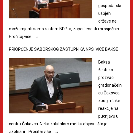
gospodarski
uspjeh
države ne
može mjeriti samo rastom BDP-a, zaposlenosti i prosječnih…
Pročitaj više…
→
PRIOPĆENJE SABORSKOG ZASTUPNIKA NPS IVICE BAKSE
→
Baksa
žestoko
prozvao
gradonačelni
cu Čakovca
zbog mlake
reakcije na
pucnjavu u
centru Čakovca: Neka zalutalom metku objasni što je
„izolirani…
Pročitaj više…
→