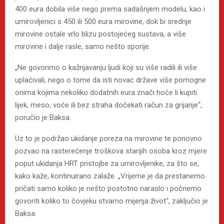
400 eura dobila više nego prema sadašnjem modelu, kao i
umirovljenici s 450 ili 500 eura mirovine, dok bi srednje
mirovine ostale vrlo blizu postojećeg sustava, a više
mirovine i dalje rasle, samo nešto sporije.
„Ne govorimo o kažnjavanju ljudi koji su više radili ili više
uplaćivali, nego o tome da isti novac države više pomogne
onima kojima nekoliko dodatnih eura znači hoće li kupiti
lijek, meso, voće ili bez straha dočekati račun za grijanje“,
poručio je Baksa.
Uz to je podržao ukidanje poreza na mirovine te ponovno
pozvao na rasterećenje troškova starijih osoba kroz mjere
poput ukidanja HRT pristojbe za umirovljenike, za što se,
kako kaže, kontinuirano zalaže. „Vrijeme je da prestanemo
pričati samo koliko je nešto postotno naraslo i počnemo
govoriti koliko to čovjeku stvarno mijenja život“, zaključio je
Baksa.