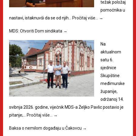
težak položaj
pomoćnika u
nastavi, istaknuvši da se od njih…
Pročitaj više…
→
MDS: Otvoriti Dom sindikata
→
Na
aktualnom
satu 6.
sjednice
Skupštine
međimurske
županije,
održanoj 14.
svibnja 2026. godine, vijećnik MDS-a Željko Pavlic postavio je
pitanje;…
Pročitaj više…
→
Baksa o nemilom događaju u Čakovcu
→