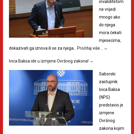
invaliditetom
ne vrijedi
mnogo ako
do njega
mora čekati
mjesecima,
dokazivati ga iznova ili se za njega…
Pročitaj više…
→
Ivica Baksa ide u izmjene Ovršnog zakona!
→
Saborski
zastupnik
Ivica Baksa
(NPS)
predstavio je
izmjene
Ovršnog
zakona kojim