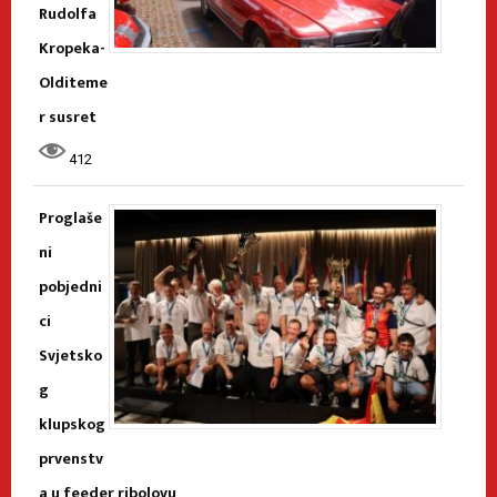
Rudolfa
Kropeka-
Olditeme
r susret
412
Proglaše
ni
pobjedni
ci
Svjetsko
g
klupskog
prvenstv
a u feeder ribolovu