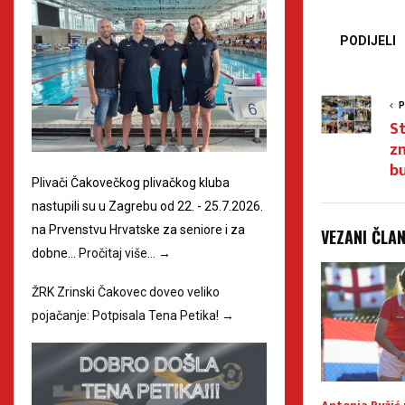
PODIJELI
P
St
zn
bu
Plivači Čakovečkog plivačkog kluba
nastupili su u Zagrebu od 22. - 25.7.2026.
na Prvenstvu Hrvatske za seniore i za
VEZANI ČLA
dobne…
Pročitaj više…
→
ŽRK Zrinski Čakovec doveo veliko
pojačanje: Potpisala Tena Petika!
→