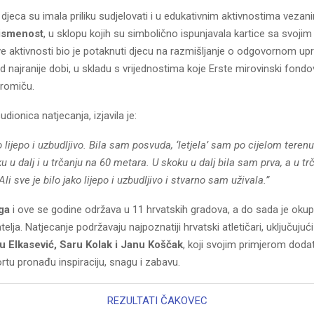
 djeca su imala priliku sudjelovati i u edukativnim aktivnostima veza
pismenost
, u sklopu kojih su simbolično ispunjavala kartice sa svoji
ove aktivnosti bio je potaknuti djecu na razmišljanje o odgovornom upr
najranije dobi, u skladu s vrijednostima koje Erste mirovinski fondo
promiču.
sudionica natjecanja, izjavila je:
ko lijepo i uzbudljivo. Bila sam posvuda, ‘letjela’ sam po cijelom teren
 u dalj i u trčanju na 60 metara. U skoku u dalj bila sam prva, a u t
li sve je bilo jako lijepo i uzbudljivo i stvarno sam uživala.”
iga
i ove se godine održava u 11 hrvatskih gradova, a do sada je okup
elja. Natjecanje podržavaju najpoznatiji hrvatski atletičari, uključujuć
u Elkasević, Saru Kolak i Janu Koščak
,
koji svojim primjerom doda
rtu pronađu inspiraciju, snagu i zabavu.
REZULTATI ČAKOVEC