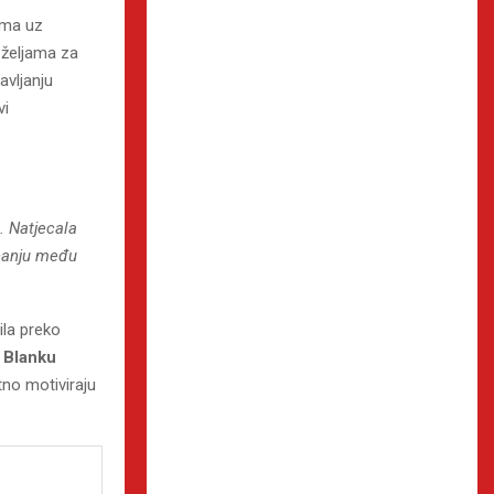
nima uz
m željama za
avljanju
vi
u. Natjecala
rčanju među
ila preko
i
Blanku
tno motiviraju