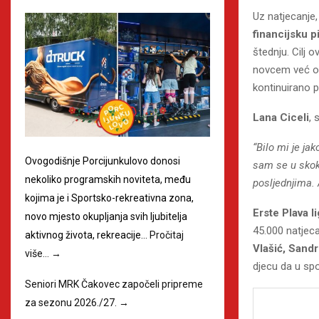
Uz natjecanje,
financijsku 
štednju. Cilj 
novcem već od 
kontinuirano 
Lana Ciceli
, 
“Bilo mi je ja
Ovogodišnje Porcijunkulovo donosi
sam se u skoku
nekoliko programskih noviteta, među
posljednjima. A
kojima je i Sportsko-rekreativna zona,
Erste Plava l
novo mjesto okupljanja svih ljubitelja
45.000 natjecat
aktivnog života, rekreacije…
Pročitaj
Vlašić, Sandr
više…
→
djecu da u spo
Seniori MRK Čakovec započeli pripreme
za sezonu 2026./27.
→