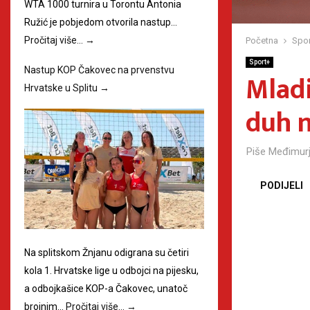
WTA 1000 turnira u Torontu Antonia
Ružić je pobjedom otvorila nastup…
Pročitaj više…
→
Početna
Spor
Sport+
Nastup KOP Čakovec na prvenstvu
Mladi
Hrvatske u Splitu
→
duh n
Piše
Međimurj
PODIJELI
Na splitskom Žnjanu odigrana su četiri
kola 1. Hrvatske lige u odbojci na pijesku,
a odbojkašice KOP-a Čakovec, unatoč
brojnim…
Pročitaj više…
→