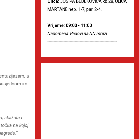
Ulica:
JOSIPA BEDEKOVIĆA kb.28, ULICA
MARTANE nep. 1-7, par. 2-4.
Vrijeme: 09:00 - 11:00
Napomena: Radovi na NN mreži
--------------------------------------------------------
 entuzijazam, a
u susjednom im
, skakala i
 točka na kojoj
nagrada.“