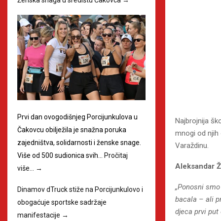
Prvi dan ovogodišnjeg Porcijunkulova u
Najbrojnija ško
Čakovcu obilježila je snažna poruka
mnogi od njih 
zajedništva, solidarnosti i ženske snage.
Varaždinu.
Više od 500 sudionica svih…
Pročitaj
Aleksandar Ž
više…
→
„Ponosni smo 
Dinamov dTruck stiže na Porcijunkulovo i
bacala – ali p
obogaćuje sportske sadržaje
djeca prvi put
manifestacije
→