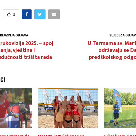
0
RIJAŠNJA OBJAVA
SLJEDEĆA OBJA
rukovizija 2025. – spoj
U Termama sv. Mart
anja, vještina i
održavaju se D
dućnosti tržišta rada
predškolskog odgo
NCI