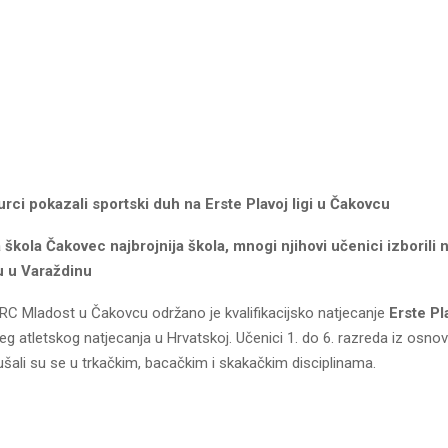
ci pokazali sportski duh na Erste Plavoj ligi u Čakovcu
škola Čakovec najbrojnija škola, mnogi njihovi učenici izborili 
u u Varaždinu
RC Mladost u Čakovcu održano je kvalifikacijsko natjecanje
Erste Pl
eg atletskog natjecanja u Hrvatskoj. Učenici 1. do 6. razreda iz osno
šali su se u trkačkim, bacačkim i skakačkim disciplinama.