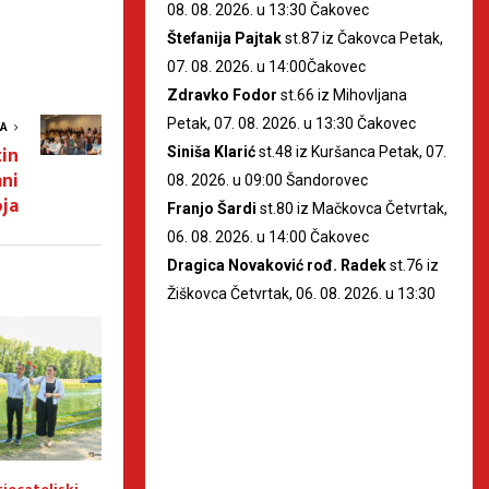
08. 08. 2026. u 13:30 Čakovec
Štefanija Pajtak
st.87 iz Čakovca Petak,
07. 08. 2026. u 14:00Čakovec
Zdravko Fodor
st.66 iz Mihovljana
Petak, 07. 08. 2026. u 13:30 Čakovec
VA
in
Siniša Klarić
st.48 iz Kuršanca Petak, 07.
ani
08. 2026. u 09:00 Šandorovec
ja
Franjo Šardi
st.80 iz Mačkovca Četvrtak,
06. 08. 2026. u 14:00 Čakovec
Dragica Novaković rođ. Radek
st.76 iz
Žiškovca Četvrtak, 06. 08. 2026. u 13:30