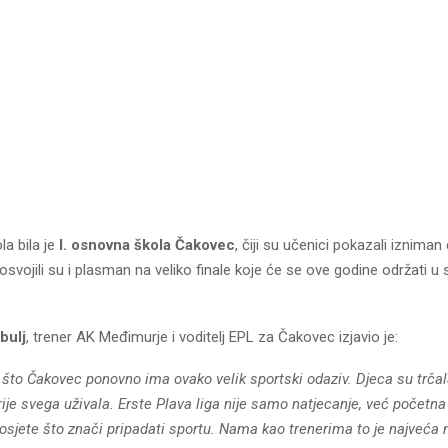
la bila je
I. osnovna škola Čakovec
, čiji su učenici pokazali izniman
osvojili su i plasman na veliko finale koje će se ove godine održati 
bulj
, trener AK Međimurje i voditelj EPL za Čakovec izjavio je:
što Čakovec ponovno ima ovako velik sportski odaziv. Djeca su trčala
rije svega uživala. Erste Plava liga nije samo natjecanje, već početna
 osjete što znači pripadati sportu. Nama kao trenerima to je najveća 