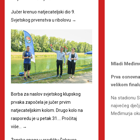
Jučer krenuo natjecateljski dio 9.
Svjetskog prvenstva u ribolovu
→
Mladi Međimur
Prva osnovna 
velikom final
Borba za naslov svjetskog klupskog
Na stadionu S
prvaka započela je jučer prvim
najvećeg dječj
natjecateljskim kolom. Drugo kolo na
Međimurja oku
rasporedu je u petak 31.…
Pročitaj
više…
→
Ženska snaga u središtu Čakovca
→