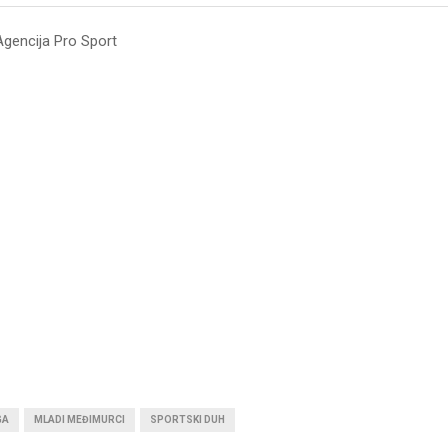
Agencija Pro Sport
GA
MLADI MEĐIMURCI
SPORTSKI DUH